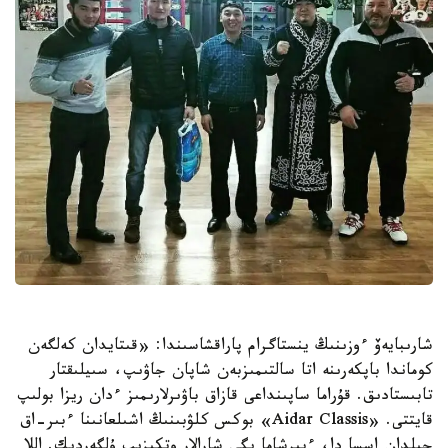
شارىبايەۆ ءوزىنىڭ ينستاگرام پاراقشاسىندا: «قىتايدان كەلگەن
كوماندا باپكەرىنە اتا سالتىمىزبەن شاپان جاۋىپ، سىيلىقتار
تابىستادىق. قۇراما ساپىنداعى قازاق باۋىرلارىمىز ءدان ريزا بولىپ
قايتتى. «Aidar Classis» بوكس كلۋبىنىڭ اشىلعانىنا ءبىر-اق
جىلدان اسسا دا، ءبىرشاما يگى شارالار وتكىزىپ ۇلگەردىك. اللا