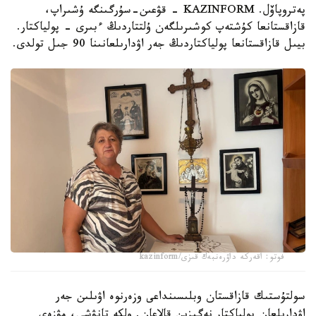
پەتروپاۆل. KAZINFORM - قۋعىن-سۇرگىنگە ۇشىراپ،
قازاقستانعا كۇشتەپ كوشىرىلگەن ۇلتتاردىڭ ءبىرى - پولياكتار.
بيىل قازاقستانعا پولياكتاردىڭ جەر اۋدارىلعانىنا 90 جىل تولدى.
فوتو: اقەركە داۋرەنبەك قىزى/kazinform
سولتۇستىك قازاقستان وبلىسىنداعى وزەرنوە اۋىلىن جەر
اۋدارىلعان پولياكتار نەگىزىن قالاعان. ولكە تانۋشى، مۋزەي