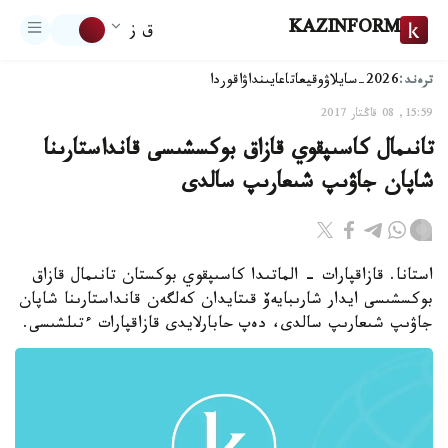
KAZINFORM
ق ز
ترەند:
2026-سايلاۋ
وقيعا
تاعايىنداۋ
اقوردا
15:59, 08 قاڭتار 2017
تانىمال كاسىپقوي قازاق بوكسشىسى قانداستارىنا
شاپان جاۋىپ شىعارىپ سالدى
استانا. قازاقپارات - الماتىدا كاسىپقوي بوكستان تانىمال قازاق
بوكسشىسى ايدار شارىبايەۆ قىتايدان كەلگەن قانداستارىنا شاپان
جاۋىپ شىعارىپ سالدى، دەپ حابارلايدى قازاقپارات ءتىلشىسى.