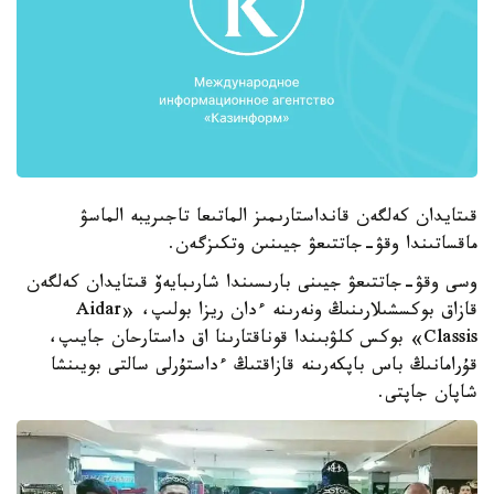
قىتايدان كەلگەن قانداستارىمىز الماتىعا تاجىريبە الماسۋ
ماقساتىندا وقۋ-جاتتىعۋ جيىنىن وتكىزگەن.
وسى وقۋ-جاتتىعۋ جيىنى بارىسىندا شارىبايەۆ قىتايدان كەلگەن
قازاق بوكسشىلارىنىڭ ونەرىنە ءدان ريزا بولىپ، «Aidar
Classis» بوكس كلۋبىندا قوناقتارىنا اق داستارحان جايىپ،
قۇرامانىڭ باس باپكەرىنە قازاقتىڭ ءداستۇرلى سالتى بويىنشا
شاپان جاپتى.