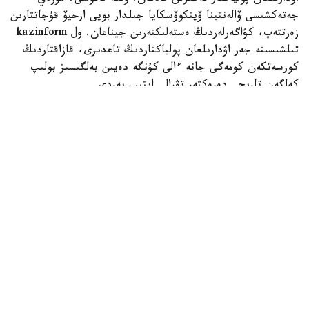
جەتەكشىسى ۆالەنتينا ۆيتكوۆسكايا جىلدار بويى ارحيۆ قۇجاتتارىن
زەرتتەپ، كۋاگەرلەردىڭ ەستەلىكتەرىن جيناعان. ول kazinform
تىلشىسىنە جەر اۋدارىلعان پولياكتاردىڭ تاعدىرى، قازاقتاردىڭ
كورسەتكەن كومەگى جانە ءالى كۇنگە دەيىن بەلگىسىز بولىپ
كەلگەن تاريحي دەرەكتەر تۋرالى ايتىپ بەردى.
فوتو: اقەركە داۋرەنبەك قىزى/kazinform