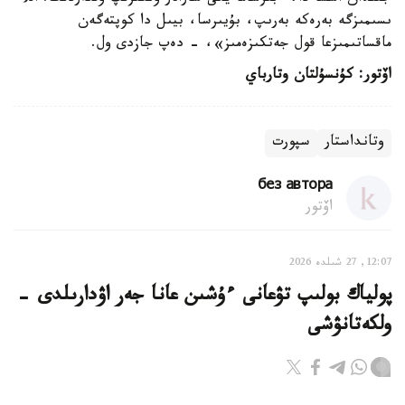
ىسىمىزگە بەرەكە بەرىپ، بۇيىرسا، بيىل دا كوپتەگەن
ماقساتىمىزعا قول جەتكىزەمىز»، - دەپ جازدى ول.
اۆتور: كۇنسۇلتان وتارباي
وتانداستار
سپورت
без автора
اۆتور
12:07, 27 شىلدە 2026
پولياك بولىپ تۋعانى ءۇشىن عانا جەر اۋدارىلدى -
ولكەتانۋشى