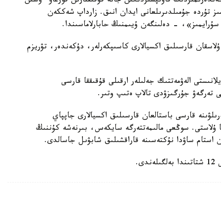
ەندەرىمىزدىڭ قاۋىپسىزدىگىن جانە قۇقىقتارىن قورعاۋ ءۇشىن
سىز تۇردە جۇمىلدىرىلعانى ايدان انىق. زارداپ شەككەن
 سۇرايمىز»، - دەلىنگەن ۇيىمنىڭ حابارلاماسىندا.
ۇلاسقان قارسىلىق اكسيالارى كاسىپكەرلەر، دۇكەندەر، تۋريزم
لانىستى الەۋمەتتىك جەلىلەر ارقىلى قۇقىققا قارسى
ى تەرگەۋ جۇرگىزۋدى تالاپ ەتىپ وتىر.
يننىڭ شامامەن 20 پايىزعا كوتەرىلۋىنە قارسى باستالعان قارسىلىق اكسيالارى جاپپاي
ىنا ۇلاستى. سوڭعى مالىمەتتەرگە سايكەس، بىرنەشە كۇننىڭ
ى.