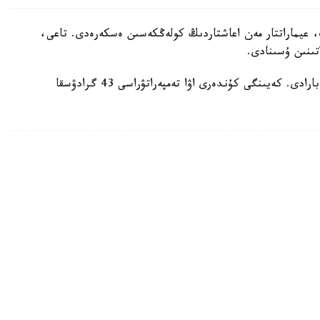
 عيماراتتار مەن اعاشتاردىڭ كولەڭكەسىن ەسكەرەدى. تاعى،
تىنىن ۇسىنادى.
ايتا كەتەيىك، ەلدە اپتاپ ىستىق شەكەدەن ءوتىپ بارادى. كەيىنگى كۇندەرى اۋا تەمپەراتۋراسى 43 گرادۋسقا