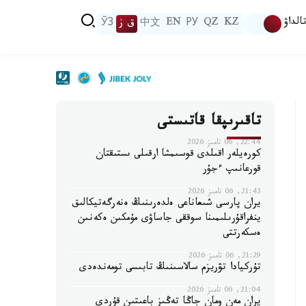
الداۋ
KZ
QZ
РУ
EN
中文
ق ز
ЎЗ
تاقىرىپقا قاتىستى
22:44, 06 تامىز 2026
كورەيلەر اقىلدى قوسىمشا ارقىلى ىستىقتان
قورعانىپ ءجۇر
21:43, 06 تامىز 2026
يران پارسى شىعاناعى ەلدەرىنىڭ ەنەرگەتيكالىق
ينفراقۇرىلىمىنا سوققى جاساۋى مۇمكىن ەكەنىن
ەسكەرتتى
21:29, 06 تامىز 2026
تۇركيادا تۋريزم سالاسىنىڭ تابىسى تومەندەدى
21:04, 06 تامىز 2026
يران مەن ومان جاڭا تەڭىز باعىتىن قۇردى