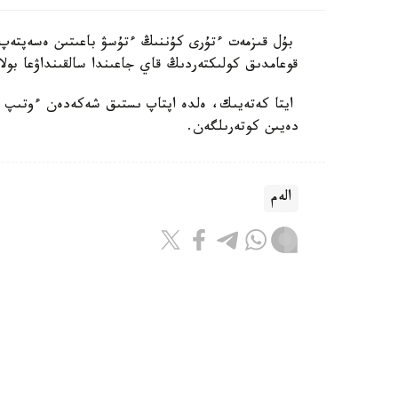
بۇل قىزمەت ءتۇرى كۇننىڭ ءتۇسۋ باعىتىن ەسەپتەپ،
قوعامدىق كولىكتەردىڭ قاي جاعىندا سالقىنداۋعا بولا
دەيىن كوتەرىلگەن.
الەم
باقىتجول كاكەش
اۆتور