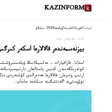
KAZINFORM
ترەند:
اقوردا
تاعايىنداۋ
وقيعا
2026-سايلاۋ
13:57, 08 قاڭتار 2017
بيزنەسمەندەر قالالارعا اسكەر كىرگ
استانا. قازاقپارات - مەكسيكانىڭ ۇيلەستىرۋشى
كوتەرىلگەننەن كەيىن باستالعان تارتىپسىزدىكتەر
ارتىپ وتىرعان قالالارعا فەدەرالدى كۇشتەردى ەن
نوۆوستي» اگەنتتىگىنە سىلتەمە جاساپ.