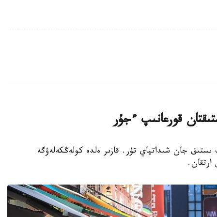
تىقتان قورعانىپ ءجۇر
پ ىستىق جان شىداتپاي تۇر. قازىر ەلدە كولەڭكەلەۋگە
 ارتقان.