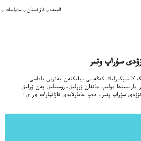
الەمدە
قازاقستان
ساياسات
ت
ىزۋدى سۇراپ وتىر
لىك كاسىپكەرلىك كەڭەسى بيلىكتەن بەنزين باعاسى
 بارىسىندا بولىپ جاتقان زورلىق-زومبىلىق پەن ۇرلىق
گزۋدى سۇراپ وتىر، دەپ حابارلايدى قازاقپارات «ر ي ا