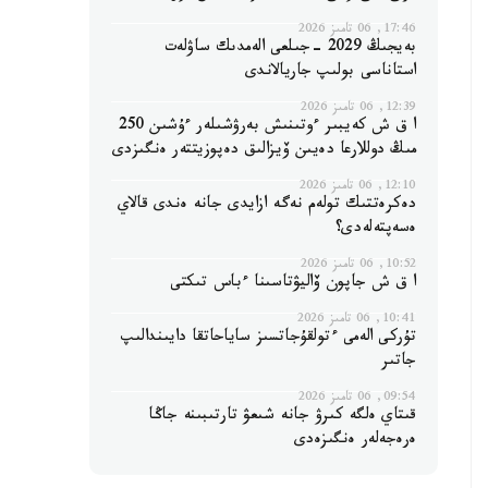
17:46, 06 تامىز 2026
بەيجىڭ 2029 -جىلعى الەمدىك ساۋلەت
استاناسى بولىپ جاريالاندى
12:39, 06 تامىز 2026
ا ق ش كەيبىر ءوتىنىش بەرۋشىلەر ءۇشىن 250
مىڭ دوللارعا دەيىن ۆيزالىق دەپوزيتتەر ەنگىزدى
12:10, 06 تامىز 2026
دەكرەتتىك تولەم نەگە ازايدى جانە ەندى قالاي
ەسەپتەلەدى؟
10:52, 06 تامىز 2026
ا ق ش جاپون ۆاليۋتاسىنا ءباس تىكتى
10:41, 06 تامىز 2026
تۇركى الەمى ءتولقۇجاتسىز ساياحاتقا دايىندالىپ
جاتىر
09:54, 06 تامىز 2026
قىتاي ەلگە كىرۋ جانە شىعۋ تارتىبىنە جاڭا
ەرەجەلەر ەنگىزەدى