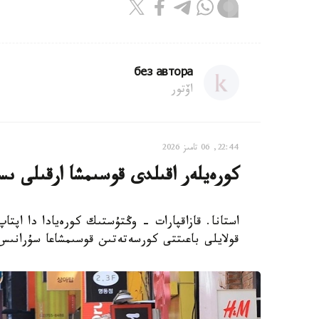
без автора
اۆتور
22:44, 06 تامىز 2026
كورەيلەر اقىلدى قوسىمشا ارقىلى ىس
استانا. قازاقپارات - وڭتۇستىك كورەيادا دا اپتا
قولايلى باعىتتى كورسەتەتىن قوسىمشاعا سۇرانىس