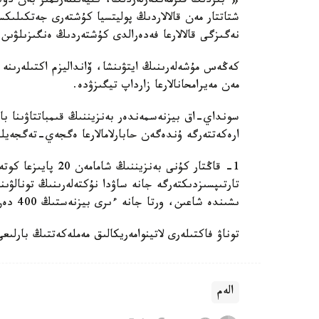
«ءبىزدىڭ قىزمەتكەرلەردىڭ، كليەنتتەرىمىز بەن دۇك
شتاتتار مەن قالالاردىڭ پوليتسيا كۇشتەرى جەتكىلىك
نەگىزگى قالالارعا فەدەرالدى كۇشتەردىڭ ەنگىزىلۋىن
كەڭەس مۇشەلەرىنىڭ ايتۋىنشا، ۆانداليزم اكتىلەرىنە 
مەن مەيرامحانالارعا زارداپ تيگىزۋدە.
سونداي-اق بيزنەسمەندەر بەنزيننىڭ قىمباتتاۋىنا باي
ارەكەتتەرگە ۇندەگەن حابارلامالارعا ەگجەي-تەگجەيل
1- قاڭتار كۇنى بەنز
تارتىپسىزدىكتەرگە جانە ساۋدا نۇكتەلەرىنىڭ تونالۋ
ىشىندە شاعىن، ورتا جانە ءىرى بيزنەستىڭ 400 دەن استام ساۋدا نۇكتەسىنە قاراقشىلىق شابۋىل جاسالدى.
توناۋ فاكتىلەرى لاتينوامەريكالىق مەملەكەتتىڭ بارلىعى 12 شتاتىندا بەلگىلەند
الەم