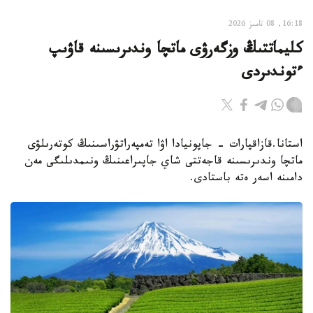
16:18, 08 تامىز 2026
كليماتتىڭ وزگەرۋى ماتچا وندىرىسىنە قاۋىپ
ءتوندىردى
استانا.قازاقپارات - جاپونيادا اۋا تەمپەراتۋراسىنىڭ كوتەرىلۋى
ماتچا وندىرىسىنە قاجەتتى شاي جاپىراعىنىڭ ونىمدىلىگى مەن
دامىنە اسەر ەتە باستادى.