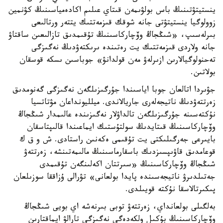
ينستيتۋتىنىڭ باس بولۋىمەن قىتاي عىلىم اكادەمياسىنىڭ كۋنمين
زوولوگيا ينستيتۋتى جانە شوقك قىزمەتتىك يتتەر ورتالىعى
بىرلەسىپ، «شىڭجاڭ وۆچاركاسىنىڭ تۇقىمدىق تازالىعىن ساقتاۋ
جانە ولاردى قىزمەتتىك يت رەتىندە ىرىكتەۋدىڭ نەگىزگى
تەحنولوگيالارىن ازىرلەۋ مەن قولدانۋ» جوباسىن ىسكە قوسقان
بولاتىن.
جۋىردا اتالعان جوبا اياسىندا جۇرگىزىلگەن نەگىزگى گەنومدىق
زەرتتەۋدىڭ ناتيجەلەرى جاريالاندى. ميلليونداعان مۋتاتسيا
نۇكتەسىنە جۇرگىزىلگەن تالداۋلار نەگىزىندە عالىمدار شىڭجاڭ
وۆچاركاسىنىڭ قىتايدىڭ سولتۇستىك ايماعىندا قالىپتاسقان
بايىرعى جەرگىلىكتى يت تۇقىمى ەكەنىن راستادى. ش و ق ك
قوعامدىق قاۋىپسىزدىك باسقارماسىنىڭ مالىمەتىنشە، زەرتتەۋ
شىڭجاڭ وۆچاركاسىنىڭ «سىرتتان اكەلىنگەن تۇقىمدى
جەتىلدىرۋ ناتيجەسىندە پايدا بولعانى» تۋرالى ۇزاققا سوزىلعان
پىكىرتالاسقا نۇكتە قويىلدى.
بەلگىلى بولعانداي، زەرتتەۋ توبى بىرنەشە اي بويى شىڭجاڭ
وۆچاركاسىنىڭ بۇكىل ولكەدەگى نەگىزگى تارالۋ ايماقتارىن