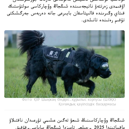
مۋتاتسيا نۇكتەسىن قامتيتىن گەنومدىق كارتاعا جۇرگىزىلگەن
اۋقىمدى زەرتتەۋ ناتيجەسىندە شىڭجاڭ وۆچاركاسى سولتۇستىك
قىتاي وڭىرىندە قالىپتاسقان بايىرعى جانە دەربەس جەرگىلىكتى
تۇقىم رەتىندە تانىلدى.
Фото: ҚХР Шыңжаң Өндіріс-құрылыс корпусы (ШӨҚК)
Қоғамдық қауіпсіздік басқармасы
شىڭجاڭ وۆچاركاسىنىڭ شىعۋ تەگىن عىلىمي تۇرعىدان ناقتىلاۋ
ماقساتىندا 2025 -جىلعى تامىزدا شىڭجاڭ ساياسي-قۇقىق