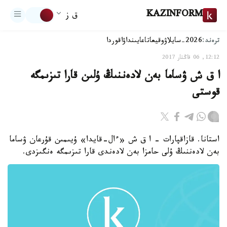
KAZINFORM
ق ز
ترەند:
2026-سايلاۋ
وقيعا
تاعايىنداۋ
اقوردا
12:12, 06 قاڭتار 2017
ا ق ش ۋساما بەن لادەننىڭ ۇلىن قارا تىزىمگە
قوستى
استانا. قازاقپارات - ا ق ش «ءال-قايدا» ۇيىمىن قۇرعان ۋساما
بەن لادەننىڭ ۇلى حامزا بەن لادەندى قارا تىزىمگە ەنگىزدى.