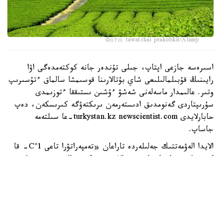
Фото: tawatchai prakobkit/Alamy
اسىرەسە جازعى اپتاپ، جىلى تۇندەر جانە كوكتەمدەگى اۋا
رايىنىڭ قۇبىلمالىلىعى شاي بۇتالارىنا قوسىمشا سالماق ءتۇسىرىپ
وتىر. عالىمدار ماسەلەنى شەشۋ ءۇشىن ىستىققا ءتوزىمدى
سۇرىپتاردى گەنومدىق ادىستەرمەن ىرىكتەۋگە كىرىسكەن، دەپ
حابارلايدى turkystan.kz newscientist.com-عا سىلتەمە
جاساپ.
الايدا الەۋمەتتىك جەلىلەردە تاراعان «تەمپەراتۋرا تاعى 1°C- قا
كوتەرىلسە، ماتچا مۇلدە جوعالادى» دەگەن مالىمدەمەنى عىلىمي
تۇرعىدان دالەلدەنگەن بولجام دەۋگە بولمايدى. قازىرگى
زەرتتەۋلەر كليماتتىڭ جىلىنۋى ءونىم كولەمىن ازايتىپ، جوعارى
ساپالى ماتچانىڭ ءدامىن وزگەرتۋى مۇمكىن ەكەنىن كورسەتەدى.
ءبىراق ناقتى ءبىر گرادۋسقا بايلانعان جويىلۋ شەگى انىقتالعان