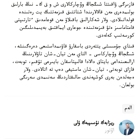
قازىرگى ۋاقىتتا شىڭجاڭ وۆچاركالارى ش و ق ك- نىڭ بارلىق
بولىمدەرى مەن قالالارىندا شتاتتىق قىزمەتتىك يت رەتىندە
قولدانىلادى. ولار شەكارالىق باقىلاۋ مەن قوعامدىق ءتارتىپتى
قامتاماسىز ەتۋ قىزمەتىندە جوعارى ايماقتىق بەيىمدىلىگىن
كورسەتىپ كەلەدى.
قىتاي جۇمىسشى يتتەردى باسقارۋ قاۋىمداستىعى دەرەگىنشە،
شىڭجاڭ وۆچاركاسى - التاي مەن تيان-شان تاۋلارىنىڭ
ارالىعىنداعى بايتاق دالادا قالىپتاسقان بايىرعى تۇقىم، توبەت،
قازاق توبەتى، تيان-شان ماستيفى دەپ تە اتالادى. ولار
ەجەلدەن بەرى كوشپەندى حالىقتاردىڭ سەنىمدى سەرىگى
بولعان.
الەم
ريزابەك نۇسىپبەك ۇلى
اۆتور