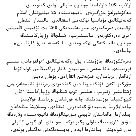
ارالاپ، 109 داراباسقا جوعارى ساپالى تولىق گەنومدىق
سەكۆەنيرلەۋ جۇرگىزدى. ناتيجەسىندە 25 ميلليوننان استام
گەنەتيكالىق مۋتاتسيا نۇكتەسى انىقتالدى. عالىمدار الىنعان
اۋقىمدى دەرەكتەردى جەر بەتىندەگى 260 يت تۇقىمىن قامتيتىن
ءىرى دەرەكقورمەن سالىستىرىپ، شىڭجاڭ وۆچاركاسىنىڭ
جوعارى دالدىكتەگى «گەنومدىق سايكەستەندىرۋ كارتاسىن»
جاسادى.
دەرەككوزدىڭ جازۋىنشا، بۇل «گەنەتيكالىق ءتولقۇجات» عىلىمي
قورىتىندى عانا ەمەس، سونىمەن قاتار پراكتيكالىق قولدانۋعا
ارنالعان «باعدار» قىزمەتىن اتقارادى. بۇعان دەيىن
جۇرگىزىلگەن فۋنكتسيونالدىق گەندەردى زەرتتەۋ ناتيجەلەرىمەن
ۇشتاستىرا وتىرىپ، عىلىمي توپ شىڭجاڭ وۆچاركاسىنا ءتان
گيپوكسياعا توزىمدىلىك جانە قورشاعان ورتانىڭ قولايسىز
جاعدايلارىنا بەيىمدەلۋ گەندەرىن انىقتادى. وسىلايشا مىڭداعان
جىلدارعا جالعاسقان تابيعي سۇرىپتالۋدىڭ ناتيجەسىندە ولاردىڭ
سۋىق ءارى بيىك تاۋلى وڭىرلەرگە، سونداي-اق گوبي ءشولى
مەن شولەيتتى ايماقتارعا ابدەن بەيىمدەلگەنى بەلگىلى بولدى.