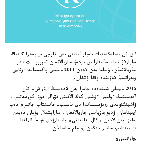
ا ق ش مەملەكەتتىك دەپارتامەنتى مەن قارجى مينيسترلىگىنىڭ
حابارلاۋىنشا، حالىقارالىق ىزدەۋ جاريالانعان تەرروريست دەپ
جاريالانعان. ۋساما بەن لادەن 2011-جىلى پاكىستاندا ارنايى
وپەراتسيا كەزىندە وققا ۇشقان.
2016-جىلى شىلدەدە حامزا بەن لادەننىڭ ا ق ش- تان
اكەسىنىڭ ءولىمى ءۇشىن كەك الاتىنى تۋرالى دوق كورسەتىپ،
ۆاشينگتوندى «مۇسىلمانداردى باسىپ-جانىشتاپ جاتىر» دەپ
ايىپتاعان اۋديوجازباسى جاريالانعان. ساراپشىلار بۇعان دەيىن
حامزا بەن لادەن «ءال-قايدانى» باسقارۋدى قولعا الماققا
دايىندالىپ جاتىر دەگەن بولجام جاساعان.
«ازاتتىق»