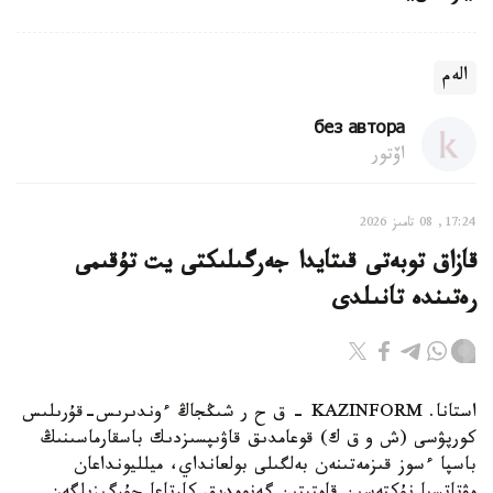
الەم
без автора
اۆتور
17:24, 08 تامىز 2026
قازاق توبەتى قىتايدا جەرگىلىكتى يت تۇقىمى
رەتىندە تانىلدى
استانا. KAZINFORM – ق ح ر شىڭجاڭ ءوندىرىس-قۇرىلىس
كورپۋسى (ش و ق ك) قوعامدىق قاۋىپسىزدىك باسقارماسىنىڭ
باسپا ءسوز قىزمەتىنەن بەلگىلى بولعانداي، ميلليونداعان