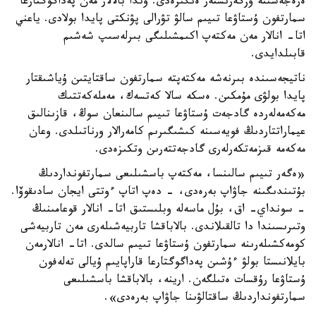
ەرەجەسىنە وزگەرىستەر ەنگىزەدى. وندا بالالار مەن پەداگوگتارعا
سمارتفون ۇستاۋعا تىيىم سالۋ تۋرالى پۋنكتى پايدا بولادى. ياعني
اتا- انالار مەن مەكتەپ اكىمشىلىگى بىرلەسىپ شەشىم
قابىلدايدى.
ناتيجەسىندە بىرنەشە مەكتەپتە سمارتفون ساقتايتىن ۇياشىقتار
پايدا بولۋى مۇمكىن. ەسكە سالا كەتسەك، مەملەكەتتىك
مەكەمەلەردە گادجەت ۇستاۋعا تىيىم سالىنعان سوڭ، قازىنالىق
عيماراتتاردىڭ فويەسىنە كىشىگىرىم كامەرالار ورناتىلدى. وعان
مەكەمە قىزمەتكەرلەرى گادجەتتەرىن وتكىزەدى.
«ەگەر تىيىم سالىنسا، مەكتەپ باسشىلىعى سمارتفونداردىڭ
بۇتىندىگىنە جاۋاپ بەرەدى، - دەپ اتاپ ءوتتى ايجان سادىقوۆا.
- سونداي- اق، بۇل ماسەلە وبلىستىق اتا- انالار قوعامىنىڭ
وتىرىسىندا دا تالقىلاندى. بالاباقشا تاربيەشىلەرى مەن تاربيەشى
كومەكشىلەرىنە سمارتفون ۇستاۋعا تىيىم سالدى. اتا- انالارمەن
بايلانىستا بولۋ ءۇشىن پەداگوگتارعا قاراپايىم ۇيالى تەلەفون
ۇستاۋعا رۇقسات ەتىلگەن. ارينە، بالاباقشا باسشىلىعى
سمارتفونداردىڭ ساقتالۋىنا جاۋاپ بەرەدى».