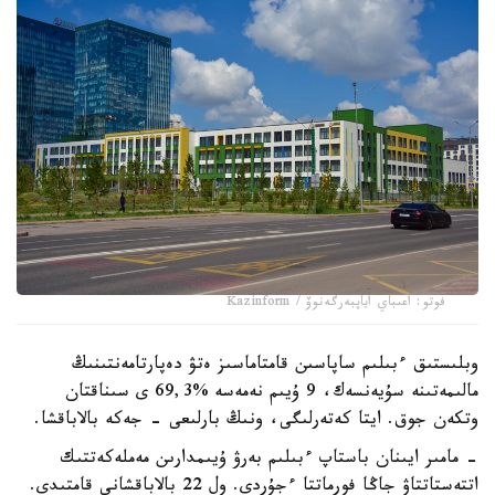
فوتو: اعىباي اياپبەرگەنوۆ / Kazinform
وبلىستىق ءبىلىم ساپاسىن قامتاماسىز ەتۋ دەپارتامەنتىنىڭ
مالىمەتىنە سۇيەنسەك، 9 ۇيىم نەمەسە %69,3 ى سىناقتان
وتكەن جوق. ايتا كەتەرلىگى، ونىڭ بارلىعى - جەكە بالاباقشا.
- مامىر ايىنان باستاپ ءبىلىم بەرۋ ۇيىمدارىن مەملەكەتتىك
اتتەستاتتاۋ جاڭا فورماتتا ءجۇردى. ول 22 بالاباقشانى قامتىدى.