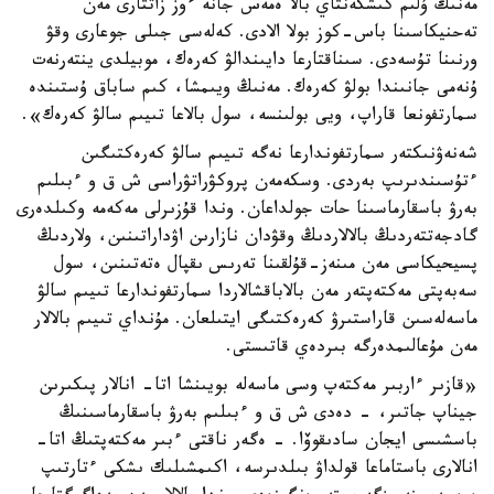
مەنىڭ ۇلىم كىشكەنتاي بالا ەمەس جانە ءوز زاتتارى مەن
تەحنيكاسىنا باس-كوز بولا الادى. كەلەسى جىلى جوعارى وقۋ
ورنىنا تۇسەدى. سىناقتارعا دايىندالۋ كەرەك، موبيلدى ينتەرنەت
ۇنەمى جانىندا بولۋ كەرەك. مەنىڭ ويىمشا، كىم ساباق ۇستىندە
سمارتفونعا قاراپ، ويى بولىنسە، سول بالاعا تىيىم سالۋ كەرەك».
شەنەۋنىكتەر سمارتفوندارعا نەگە تىيىم سالۋ كەرەكتىگىن
ءتۇسىندىرىپ بەردى. وسكەمەن پروكۋراتۋراسى ش ق و ءبىلىم
بەرۋ باسقارماسىنا حات جولداعان. وندا قۇزىرلى مەكەمە وكىلدەرى
گادجەتتەردىڭ بالالاردىڭ وقۋدان نازارىن اۋداراتىنىن، ولاردىڭ
پسيحيكاسى مەن مىنەز-قۇلقىنا تەرىس ىقپال ەتەتىنىن، سول
سەبەپتى مەكتەپتەر مەن بالاباقشالاردا سمارتفوندارعا تىيىم سالۋ
ماسەلەسىن قاراستىرۋ كەرەكتىگى ايتىلعان. مۇنداي تىيىم بالالار
مەن مۇعالىمدەرگە بىردەي قاتىستى.
«قازىر ءاربىر مەكتەپ وسى ماسەلە بويىنشا اتا- انالار پىكىرىن
جيناپ جاتىر، - دەدى ش ق و ءبىلىم بەرۋ باسقارماسىنىڭ
باسشىسى ايجان سادىقوۆا. - ەگەر ناقتى ءبىر مەكتەپتىڭ اتا-
انالارى باستاماعا قولداۋ بىلدىرسە، اكىمشىلىك ىشكى ءتارتىپ