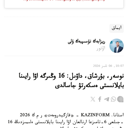
ايماق
ريزابەك نۇسىپبەك ۇلى
اۆتور
10:07, 06 تامىز 2026
نوسەر، بۇرشاق، داۋىل: 16 وڭىرگە اۋا رايىنا
بايلانىستى ەسكەرتۋ جاسالدى
استانا. KAZINFORM - «قازگيدرومەت» ر م ك 2026
-جىلعى 6-تامىزعا ارنالعان اۋا رايىنا بايلانىستى ەلىمىزدىڭ 16