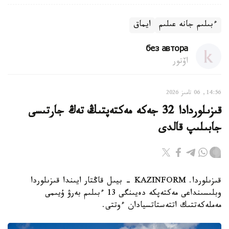
ءبىلىم جانە عىلىم
ايماق
без автора
اۆتور
14:56, 06 تامىز 2026
قىزىلوردادا 32 جەكە مەكتەپتىڭ تەڭ جارتىسى
جابىلىپ قالدى
قىزىلوردا. KAZINFORM - بيىل قاڭتار ايىندا قىزىلوردا
وبلىسىنداعى مەكتەپكە دەيىنگى 13 ءبىلىم بەرۋ ۇيىمى
مەملەكەتتىك اتتەستاتسيادان ءوتتى.