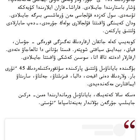
جانۋاردىڭ 781 ءى ءجۇر. ولار ۇنەمى تاۋلى ايماقتى مەكەندەپ،
ۇشار باستارىندا جايىلادى. قاراشا-قازان ايلارىندا كۇيەككە
تۇسەدى. سول كەزدە قۇلجاسى مەن ۇرعاشىسى بىرگە جايىلادى.
ودان كەيىنگى ۋاقىتتا قۇلجالارى بولەك جۇرەدى،-دەپ حابارلادى
ۇلتتىق پاركتەن.
كوبەيىپ كەلە جاتقان ارقاردىڭ نەگىزگى قورەگى - جۋسان،
قياق، بيدايىق سياقتى شوپتەر. قىستا بۇتانى دا تالعاجاۋ ەتەدى.
ارقارلار ادەتتە تاڭ اتا، سوسىن كەشكى ۋاقىتتا جايىلادى.
بۇگىندە باياناۋىل ۇلتتىق پاركىندە سۇتقورەكتىلەردىڭ 45 ءتۇرى
بار. ولاردىڭ دەنى اقبەت، دالبا، قىزىلتاۋ، جەلتاۋ، سارىتاۋ
ايماقتارىن مەكەندەيدى.
ەسكە سالا كەتەيىك، باياناۋىل ورماندارىندا ەمىن- ەركىن
جايىلىپ جۇرگەن بۇلاندار بەينەتاسپاعا ءتۇستى.