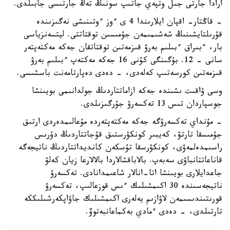
ارادا جارتى جىل وتپەي جاتىپ سونىڭ تەڭ جارتىسى جابىلدى.
- قاڭتار- اقپان ايلارىندا 4 ى ءوز ءوتىنىشى نەگىزىندە
قۇرىلتايشىنىڭ شەشىمىمەن جۇمىسىن توقتاتتى. ليتسەنزياسى
بار، ءبىراق ءبىلىم بەرۋ قىزمەتىن توقتاتقان جەكە مەكتەپتەر
سانى - 12. بۇگىنگى كۇنى 16 جەكە مەكتەپ ءبىلىم بەرۋ
قىزمەتىن كورسەتىپ كەلەدى، - دەدى دەپارتامەنت باسشىسى.
وسى ۋاقىت ىشىندە جەكە ازاماتتاردىڭ جولدانىمى بويىنشا
جوسپاردان تىس 13 تەكسەرۋ جۇرگىزىلدى.
- مۇنداي تەكسەرۋگە جەكە مەكتەپتەردە مۇعالىمدەردى ارتىق
جۇمىسقا تارتۋ، كەيبىر كونكۋرستىق قۇجاتتاردىڭ دۇرىس
راسىمدەلمەۋى، كونكۋرسقا تۇسكەن كانديداتتاردىڭ ناتيجەگە
قاناعاتتانباۋى سەبەپ. بالاباقشالاردا بالالارعا زيان كەلۋ
جاعدايلارى بويىنشا اتا-انالار شاعىمدانادى. تەكسەرۋ
ناتيجەسىندە 30 اكىمشىلىك ءىس قوزعالىپ، تەكسەرۋ
قورىتىندىسىمەن لاۋازىم يەلەرى اكىمشىلىك جاۋاپكەرشىلىككە
تارتىلدى، - دەدى ءمادي بەكماعانبەتوۆ.