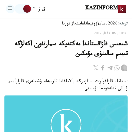
KAZINFORM
ق ز
ترەند:
2026-سايلاۋ
وقيعا
تاعايىنداۋ
اقوردا
10:30, 06 قاڭتار 2017
شىعىس قازاقستاندا مەكتەپكە سمارتفون اكەلۋگە
تىيىم سالىنۋى مۇمكىن
استانا. قازاقپارات - ازىرگە بالاباقشا تاربيەلەنۋشىلەرى قاراپايىم
ۇيالى تەلەفونعا اۋىستى.