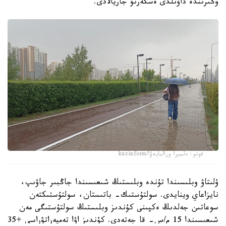
وڭىرىندە داۋىلدى ەسكەرتۋ جاريالادى.
فوتو: ەلميرا ورالبايەۆا/kazinform
ۇلىتاۋ وبلىسىندا تۇندە وبلىستىڭ شىعىسىندا جاڭبىر جاۋىپ،
نايزاعاي وينايدى. سولتۇستىك- باتىستان، سولتۇستىكتەن
سوعاتىن جەلدىڭ ەكپىنى كۇندىز وبلىستىڭ سولتۇستىگى مەن
شىعىسىندا 15 م/س- قا جەتەدى. كۇندىز اۋا تەمپەراتۋراسى +35