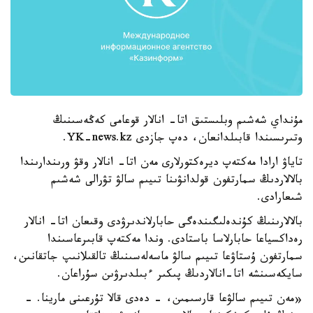
مۇنداي شەشىم وبلىستىق اتا- انالار قوعامى كەڭەسىنىڭ
وتىرىسىندا قابىلدانعان، دەپ جازدى YK-news.kz.
تاياۋ ارادا مەكتەپ ديرەكتورلارى مەن اتا- انالار وقۋ ورىندارىندا
بالالاردىڭ سمارتفون قولدانۋىنا تىيىم سالۋ تۋرالى شەشىم
شىعارادى.
بالالارىنىڭ كۇندەلىگىندەگى حابارلاندىرۋدى وقىعان اتا- انالار
رەداكسياعا حابارلاسا باستادى. وندا مەكتەپ قابىرعاسىندا
سمارتفون ۇستاۋعا تىيىم سالۋ ماسەلەسىنىڭ تالقىلانىپ جاتقانىن،
سايكەسىنشە اتا-انالاردىڭ پىكىر ءبىلدىرۋىن سۇراعان.
«مەن تىيىم سالۋعا قارسىمىن، - دەدى قالا تۇرعىنى مارينا. -