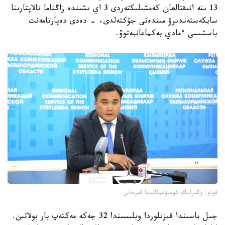
13 ىنە انىقتالعان كەمشىلىكتەردى 3 اي ىشىندە زاڭناما تالاپتارىنا
سايكەستەندىرۋ مىندەتى جۇكتەلدى، - دەدى دەپارتامەنت
باسشىسى ءمادي بەكماعانبەتوۆ.
فوتو: وڭىرلىك كوممۋنيكاتسيا قىزمەتى
جىل باسىندا قىزىلوردا وبلىسىندا 32 جەكە مەكتەپ بار بولاتىن.