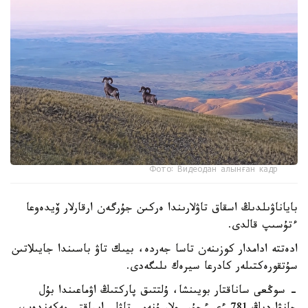
Фото: Видеодан алынған кадр
باياناۋىلدىڭ اسقاق تاۋلارىندا ەركىن جۇرگەن ارقارلار ۆيدەوعا
ءتۇسىپ قالدى.
ادەتتە ادامدار كوزىنەن تاسا جەردە، بيىك تاۋ باسىندا جايىلاتىن
سۇتقورەكتىلەر كادرعا سيرەك ىلىگەدى.
- سوڭعى ساناقتار بويىنشا، ۇلتتىق پاركتىڭ اۋماعىندا بۇل