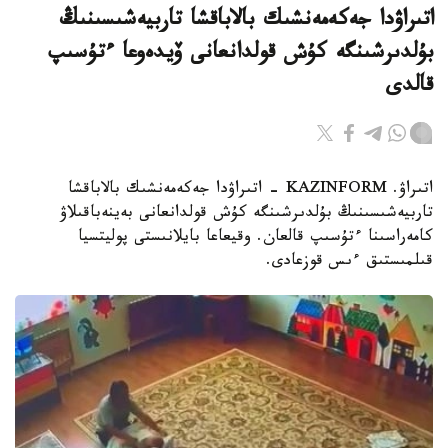
اتىراۋدا جەكەمەنشىك بالاباقشا تاربيەشىسىنىڭ
بۇلدىرشىنگە كۇش قولدانعانى ۆيدەوعا ءتۇسىپ
قالدى
اتىراۋ. KAZINFORM - اتىراۋدا جەكەمەنشىك بالاباقشا
تاربيەشىسىنىڭ بۇلدىرشىنگە كۇش قولدانعانى بەينەباقىلاۋ
كامەراسىنا ءتۇسىپ قالعان. وقيعاعا بايلانىستى پوليتسيا
قىلمىستىق ءىس قوزعادى.