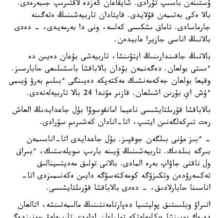
ۇستىنەن باسىپ تۇرادى. شايقاعان كەزدە لاقتىرىپ جىبەرەدى.
بالا ەكى بەتىمەن قۇلايدى. قايتادان تاربيەشىنىڭ ەتەگىنە
جارماسادى. تاماق ىشكىسى كەلسە، ونى دا بەرمەيدى، - دەدى
بالانىڭ اناسى جازيرا عابيدەن.
بالانىڭ جاقىندارىنىڭ ايتۋىنشا، تاربيەشى بۇعان دەيىن دە
ءىستى بولعان. دەگەنمەن بۇدان بالاباقشا باسشىلىعى حابارسىز.
وقيعا بولعان جەكەمەنشىك مەكتەپكە دەيىنگى ءبىلىم بەرۋ ۇيىمى
ءۇش اي بۇرىن اشىلعان. قازىر مۇندا 24 بالا تاربيەلەنەدى.
بالاباقشا قۇرىلتايشىسى ناعيما امانقوسوۆا بۇل جاعدايدىڭ العاش
رەت تىركەلگەنىن ايتىپ، اتا-انادان كەشىرىم سۇرادى.
- ءبىز مۇنى بىلگەن جوقپىز. بۇل جاعدايدى اتا-اناسىمەن
بىرگە بىلدىك. تاربيەشىنىڭ ۇيىنە بارىپ سويلەستىك، ءبىراق
ول ناقتى جاۋاپ بەرە المادى. بالانى تولىق مەديتسينالىق
تەكسەرۋدەن وتكىزۋگە كومەكتەسۋگە دايىن ەكەنىمىزدى اتا-
اناسىنا حابارلادىق، - دەدى بالاباقشا قۇرىلتايشىسى.
اتىراۋ وبلىستىق پوليتسيا دەپارتامەنتىنىڭ مالىمەتىنشە، اتالعان