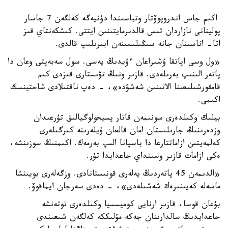
اكىم جاس اندروپوۆتار وتباسىندا دۇنيەگە كەلگەن 7 جاسار
پولينانى نازاردان تىس قالدىرمايتىنىن ايتتى. كىشكەنتاي قىز
اتا- اناسىنان جانە سىڭىلىسىنەن ايىرىلىپ قالدى.
«ول وسى اپاتقا ۇشىراعان ءۇيدىڭ يەسى. سول سەبەپتى وعان دا
پاتەر الىنىپ بەرىلەدى. قازىر ونىڭ تۋىستارى قىزدى كىم
قامقورشىلىعىنا الاتىنىن شەشۋدە»، - دەپ ناقتىلادى شاحتينسك
اكىمى.
بيلىك وكىلدەرى سونىمەن قاتار پسيحولوگيالىق تۇرعىدان
وزدەرىنىڭ جارىلىستان امان قالعان ۇيلەرىنە كىرگىلەرى
كەلمەيتىن ازاماتتارعا دا باسپانا الىپ بەرمەك. اكىمنىڭ سوزىنشە،
ەكى ازامات قازىر وسىنداي جاعدايدا تۇر.
«الدىمەن 45 پاتەردىڭ يەلەرى قونىستانادى. وزگەلەرى بويىنشا
ماسەلە كەيىنىرەك شەشىلەدى»، - دەدى سەرجان ايماقوۆ.
بۇعان قوسا، قازىر ارنايى كوميسسيا وكىلدەرى توتەنشە
جاعدايدىڭ سالدارىنان جەكە مۇلىككە كەلگەن شىعىندى