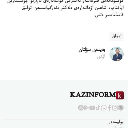
كوممۋنالدىق قىزمەتتەر نەگىزگى كوشەلەردى تازارتۋ جۇمىستارىن
اياقتاپ، شاعىن اۋدانداردى ەلەكتر ەنەرگياسىمەن تولىق
قامتاماسىز ەتتى.
ايماق
بەيسەن سۇلتان
اۆتور
KAZINFORM
بوليمدەر