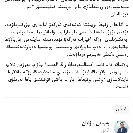
دەرەك بويىنشا «كامەلەتكە تولماعان ادامدى تاربيەلەۋ جونىندەگى
مىندەتتەردى ورىنداماۋ» بابى بويىنشا قىلمىستىق ءىس
قوزعالعان.
- اتالعان وقيعا بويىنشا كەشەندى تەرگەۋ امالدارى جۇرگىزىلۋدە.
قۇقىق بۇزۋشىلىققا قاتىسى بار بارلىق تۇلعالار پوليتسيا بولىمىنە
جەتكىزىلدى. وزگە اقپارات تەرگەۋ مۇددەسىنە سايكەس جاريالاۋعا
جاتپايدى، - دەپ حابارلادى وبلىستىق پوليتسيا دەپارتامەنتىنىڭ
رەسمي وكىلى مەيىرىم ەرداۋلەت.
بالانىڭ اتا-اناسى كىنالىلەردىڭ زاڭ الدىندا جاۋاپ بەرۋىن تالاپ
ەتىپ وتىر. ولاردىڭ ايتۋىنشا، مۇنداي جاعدايدىڭ وزگە بالالارعا
قايتالانباۋى ءۇشىن وقيعاعا جان-جاقتى قۇقىقتىق باعا بەرىلۋى
قاجەت.
ايماق
بەيسەن سۇلتان
اۆتور