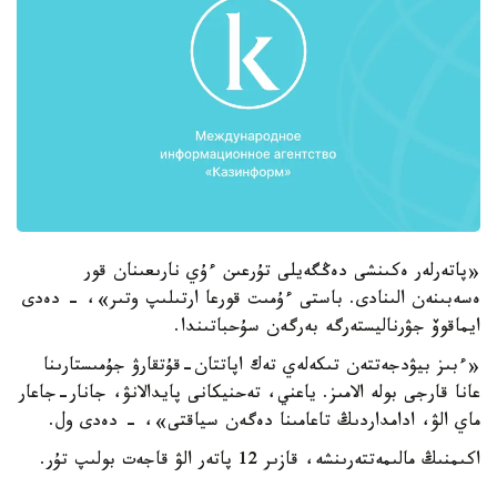
«پاتەرلەر ەكىنشى دەڭگەيلى تۇرعىن ءۇي نارىعىنان قور
ەسەبىنەن الىنادى. باستى ءۇمىت قورعا ارتىلىپ وتىر»، - دەدى
ايماقوۆ جۋرناليستەرگە بەرگەن سۇحباتىندا.
«ءبىز بيۋدجەتتەن تىكەلەي تەك اپاتتان-قۇتقارۋ جۇمىستارىنا
عانا قارجى بولە الامىز. ياعني، تەحنيكانى پايدالانۋ، جانار-جاعار
ماي الۋ، ادامداردىڭ تاعامىنا دەگەن سياقتى»، - دەدى ول.
اكىمنىڭ مالىمەتتەرىنشە، قازىر 12 پاتەر الۋ قاجەت بولىپ تۇر.