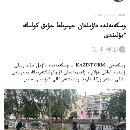
10:08, 07 تامىز 2026
وسكەمەندە داۋىلدان جيىرماعا جۋىق كولىك
ءبۇلىندى
وسكەمەن. KAZINFORM - وسكەمەندە داۋىل سالدارىنان
ۇستىنە اعاش قۇلاپ، زاقىمدانعان اۆتوكولىكتەردىڭ يەلەرىنەن
ىشكى ىستەر ورگاندارىنا وتىنىشتەر ءالى ءتۇسىپ جاتىر.