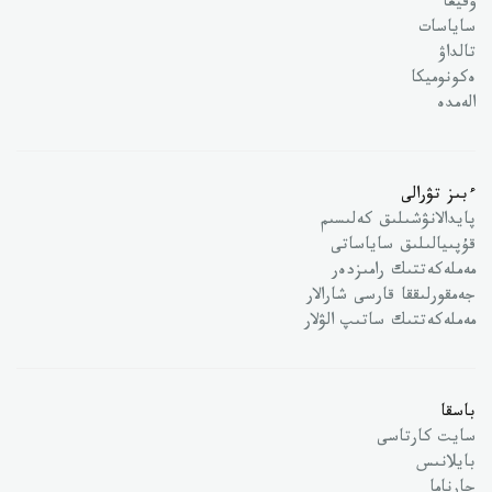
وقيعا
ساياسات
تالداۋ
ەكونوميكا
الەمدە
ءبىز تۋرالى
پايدالانۋشىلىق كەلىسىم
قۇپىيالىلىق ساياساتى
مەملەكەتتىك رامىزدەر
جەمقورلىققا قارسى شارالار
مەملەكەتتىك ساتىپ الۋلار
باسقا
سايت كارتاسى
بايلانىس
جارناما