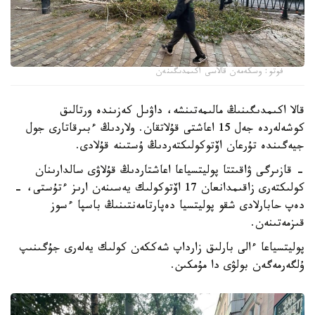
فوتو: وسكەمەن قالاسى اكىمدىگىنەن
قالا اكىمدىگىنىڭ مالىمەتىنشە، داۋىل كەزىندە ورتالىق
كوشەلەردە جەل 15 اعاشتى قۇلاتقان. ولاردىڭ ءبىرقاتارى جول
جيەگىندە تۇرعان اۆتوكولىكتەردىڭ ۇستىنە قۇلادى.
- قازىرگى ۋاقىتتا پوليتسياعا اعاشتاردىڭ قۇلاۋى سالدارىنان
كولىكتەرى زاقىمدانعان 17 اۆتوكولىك يەسىنەن ارىز ءتۇستى، -
دەپ حابارلادى شقو پوليتسيا دەپارتامەنتىنىڭ باسپا ءسوز
قىزمەتىنەن.
پوليتسياعا ءالى بارلىق زارداپ شەككەن كولىك يەلەرى جۇگىنىپ
ۇلگەرمەگەن بولۋى دا مۇمكىن.