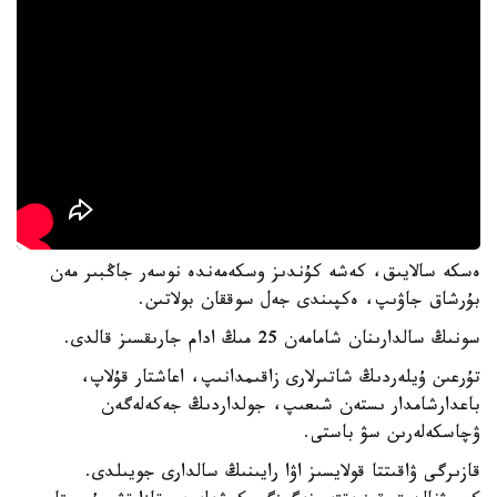
ەسكە سالايىق، كەشە كۇندىز وسكەمەندە نوسەر جاڭبىر مەن
بۇرشاق جاۋىپ، ەكپىندى جەل سوققان بولاتىن.
سونىڭ سالدارىنان شامامەن 25 مىڭ ادام جارىقسىز قالدى.
تۇرعىن ۇيلەردىڭ شاتىرلارى زاقىمدانىپ، اعاشتار قۇلاپ،
باعدارشامدار ىستەن شىعىپ، جولداردىڭ جەكەلەگەن
ۋچاسكەلەرىن سۋ باستى.
قازىرگى ۋاقىتتا قولايسىز اۋا رايىنىڭ سالدارى جويىلدى.