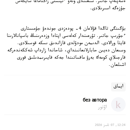
ەسەپتەپ جاتىر. شىعىندى وتەۋ ءتيىستى زاڭناماعا سايكەس
جۇزەگە اسىرىلادى.
بۇگىنگى تاڭدا قۇلاعان 4- پودەزدى جوندەۋ جۇمىستارى
ءجۇرىپ جاتىر. تۇرعىندار كەلەسى اپتادا وزدەرىنىڭ باسپانالارىنا
قايتا ورالادى. الدىمەن مودۋلدى قازاندىق ىسكە قوسىلادى.
وسىعان دەيىن حابارلانعانىنداي، شاحاندا زارداپ شەككەندەرگە
قارجىلاي كومەك بەرۋ ماقساتىندا جەكە قايىرىمدىلىق قورى
اشىلعان.
ايماق
без автора
اۆتور
12:24, 07 تامىز 2026