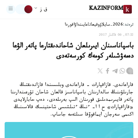
KAZINFORM
ق ز
ترەند:
2026-سايلاۋ
وقيعا
تاعايىنداۋ
اقوردا
07:32, 06 قاڭتار 2017
باسپاناسىنان ايىرىلعان شاحاندىقتارعا پاتەر الۋعا
دەمەۋشىلەر كومەك كورسەتەدى
قاراعاندى. قازاقپارات - قاراعاندى وبلىسىندا قازاندىقتىڭ
جارىلۋىنىڭ سالدارىنان باسپاناسىز قالعان شاحان تۇرعىندارىنا
پاتەر قايىرىمدىلىق قورىنان الىپ بەرىلەدى، دەپ حابارلايدى
«قازاقپارات» ح ا ا- ءنىڭ ءتىلشىسى شاحتينسك قالاسىنىڭ
اكىمى سەرجان ايماقوۆقا سىلتەمە جاساپ.