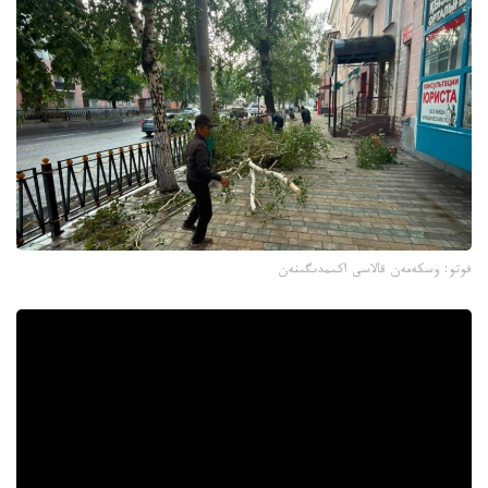
فوتو: وسكەمەن قالاسى اكىمدىگىنەن