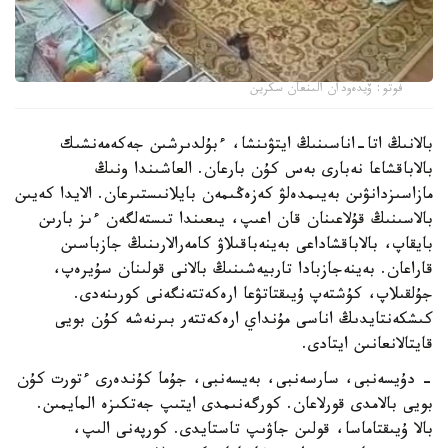
فوتو: ۆيدەودان الىنعان سكرين
بالانىڭ اتا-اناسىنىڭ ايتۋىنشا، ءبۇلدىرشىن جەكەمەنشىك
بالاباقشاعا نەبارى بەس كۇن بارعان. العاشىندا ونىڭ
مازاسىزدانۋىن بەيىمدەلۋ كەزەڭىمەن بايلانىستىرعان. الايدا كەيىن
بالاسىنىڭ قۇلاعىنان قان اعىپ، يىعىندا تىستەلگەن ءىز بارىن
بايقاپ، بالاباقشاداعى بەينەباقىلاۋ كامەرالارىنىڭ جازباسىن
قاراعان. بەينەجازبادا تاربيەشىنىڭ بالانى قولىنان سۇيرەپ،
جۇلقىلاپ، كۇشتەپ ۇيىقتاتۋعا ارەكەتتەنگەنى كورىنەدى.
كىشكەنتايدىڭ اناسى مۇنداي ارەكەتتەر بىرنەشە كۇن بويى
قايتالانعانىن ايتادى.
- دۇيسەنبى، سارسەنبى، بەيسەنبى، جۇما كۇندەرى ءتورت كۇن
بويى بالامدى قورلاعان. كورگەنىمدى ايتىپ جەتكىزە المايمىن.
بالا ۇيىقتاماسا، قولىن جاۋىپ تاستايدى. كورپەنى الىپ،