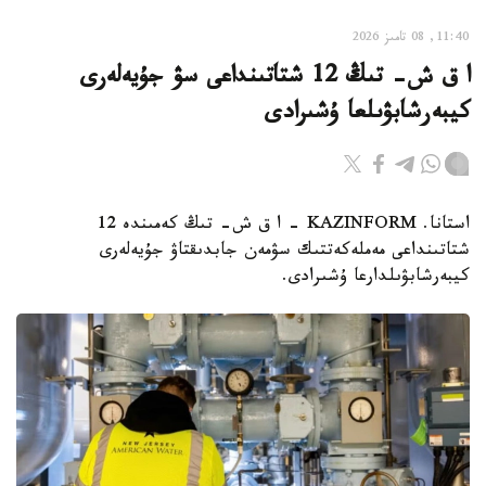
11:40, 08 تامىز 2026
ا ق ش- تىڭ 12 شتاتىنداعى سۋ جۇيەلەرى
كيبەرشابۋىلعا ۇشىرادى
استانا. KAZINFORM – ا ق ش- تىڭ كەمىندە 12
شتاتىنداعى مەملەكەتتىك سۋمەن جابدىقتاۋ جۇيەلەرى
كيبەرشابۋىلدارعا ۇشىرادى.