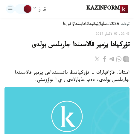
KAZINFORM
ق ز
ترەند:
2026-سايلاۋ
وقيعا
تاعايىنداۋ
اقوردا
20:43, 05 قاڭتار 2017
تۇركيادا يزمير قالاسىندا جارىلىس بولدى
استانا. قازاقپارات - تۇركيانىڭ باتىسىنداعى يزمير قالاسىندا
جارىلىس بولدى، دەپ حابارلادى ر ي ا نوۆوستي.