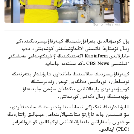
Фото: whyy.org
بۇل كوممۋنالدىق ينفراقۇرىلىمنىڭ كيبەرقاۋىپسىزدىگىندەگى
وسال تۇستارعا قاتىستى الاڭداۋشىلىقتى كۇشەيتتى، دەپ
حابارلايدى Kazinform اگەنتتىگىنىڭ ۆاشينگتونداعى مەنشىكتى
ءتىلشىسى CBS News-كە سىلتەمە جاساپ.
كيبەرقاۋىپسىزدىك سالاسىنىڭ ماماندارى شابۋىلدار ينتەرنەتكە
قوسىلعان، قورعانىس دەڭگەيى تومەن وندىرىستىك
كومپيۋتەرلەردى پايدالاناتىن مىڭداعان سۋمەن جابدىقتاۋ
جۇيەسىنىڭ وسال ەكەنىن كورسەتتى.
شابۋىلداردىڭ نەگىزگى نىساناسىنا وندىرىستىك جابدىقتاردى،
سۋ قىسىمىن جانە تازارتۋ ستانتسيالارىنداعى حيميالىق زاتتاردىڭ
مولشەرىن باسقاراتىن باعدارلامالاناتىن لوگيكالىق كونتروللەرلەر
(PLC) اينالدى.