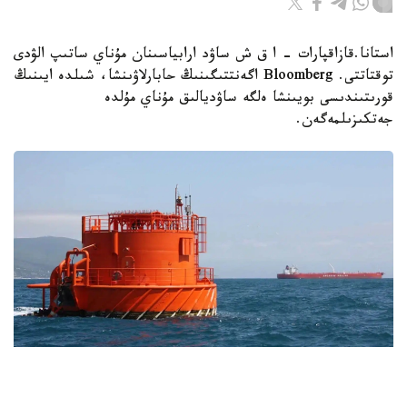
استانا.قازاقپارات - ا ق ش ساۋد ارابياسىنان مۇناي ساتىپ الۋدى
توقتاتتى. Bloomberg اگەنتتىگىنىڭ حابارلاۋىنشا، شىلدە ايىنىڭ
قورىتىندىسى بويىنشا ەلگە ساۋديالىق مۇناي مۇلدە
جەتكىزىلمەگەن.
Фото: Kazinform