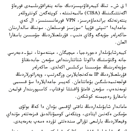
ا ق ش- تىڭ كيبەرقاۋىپسىزدىك جانە ينفراقۇرىلىمدى قورعاۋ
اگەنتتىگىنىڭ (CISA) مالىمەتىنشە، كوپتەگەن كونتروللەر
ينتەرنەتكە براندماۋەرسىز، VPN قورعانىسىنسىز، ال كەي
جاعدايدا ءتىپتى قۇپيا ءسوزسىز قوسىلعان. سونىڭ سالدارىنان
حاكەرلەر جۇيەگە وڭاي ەنىپ، قۇرىلعىلاردىڭ جۇمىسىن باسقارا
العان.
كيبەرشابۋىلدار دجوردجيا، ميچيگان، ميننەسوتا، نيۋ-دجەرسي
جانە وڭتۇستىك داكوتا شتاتتارىنداعى سۋمەن جابدىقتاۋ
جۇيەلەرىنىڭ جۇمىسىنا ىركىلىس اكەلدى. حاكەرلەر
قۇرىلعىلاردىڭ IP مەكەنجايلارىن وزگەرتىپ، وپەراتورلاردىڭ
قولجەتىمدىلىگىن بۇعاتتاعان. كەيبىر جاعدايلاردا سۋ قىسىمى
تومەندەپ، سۋمەن قامتۋ ۋاقىتشا توقتاپ، كاسىپورىندار قولمەن
باسقارۋ رەجيمىنە كوشكەن.
ماماندار شابۋىلداردىڭ ناقتى اۋقىمى بۇدان دا كەڭ بولۋى
مۇمكىن ەكەنىن ايتادى، ويتكەنى كوممۋنالدىق قىزمەتتەر مۇنداي
وقيعالاردىڭ بارلىعى تۋرالى مىندەتتى تۇردە ەسەپ بەرمەيدى.