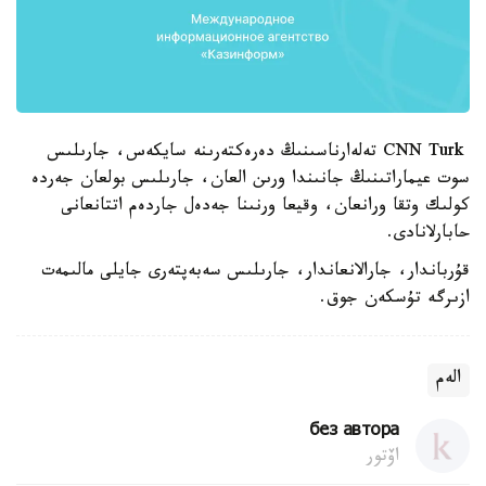
CNN Turk تەلەارناسىنىڭ دەرەكتەرىنە سايكەس، جارىلىس
سوت عيماراتىنىڭ جانىندا ورىن العان، جارىلىس بولعان جەردە
كولىك وتقا ورانعان، وقيعا ورنىنا جەدەل جاردەم اتتانعانى
حابارلانادى.
قۇرباندار، جارالانعاندار، جارىلىس سەبەپتەرى جايلى مالىمەت
ازىرگە تۇسكەن جوق.
الەم
без автора
اۆتور