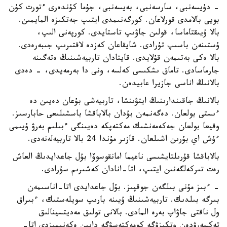
- دۇيسەنبى، سارسەنبى، بەيسەنبى، جۇما كۇندەرى ءتورت كۇن
بويى بالامدى قورلاعان. كورگەنىمدى ايتىپ جەتكىزە المايمىن.
بالا ۇيىقتاماسا، قولىن جاۋىپ تاستايدى. كورپەنى الىپ،
ۇستىنەن باسىپ تۇرادى. شايقاعان كەزدە لاقتىرىپ جىبەرەدى.
بالا ەكى بەتىمەن قۇلايدى. قايتادان تاربيەشىنىڭ ەتەگىنە
جارماسادى. تاماق ىشكىسى كەلسە، ونى دا بەرمەيدى، - دەدى
بالانىڭ اناسى جازيرا عابيدەن.
بالانىڭ جاقىندارىنىڭ ايتۋىنشا، تاربيەشى بۇعان دەيىن دە
ءىستى بولعان. دەگەنمەن بۇدان بالاباقشا باسشىلىعى حابارسىز.
وقيعا بولعان جەكەمەنشىك مەكتەپكە دەيىنگى ءبىلىم بەرۋ ۇيىمى
ءۇش اي بۇرىن اشىلعان. قازىر مۇندا 24 بالا تاربيەلەنەدى.
بالاباقشا قۇرىلتايشىسى ناعيما امانقوسوۆا بۇل جاعدايدىڭ العاش
رەت تىركەلگەنىن ايتىپ، اتا-انادان كەشىرىم سۇرادى.
- ءبىز مۇنى بىلگەن جوقپىز. بۇل جاعدايدى اتا-اناسىمەن
بىرگە بىلدىك. تاربيەشىنىڭ ۇيىنە بارىپ سويلەستىك، ءبىراق
ول ناقتى جاۋاپ بەرە المادى. بالانى تولىق مەديتسينالىق
تەكسەرۋدەن وتكىزۋگە كومەكتەسۋگە دايىن ەكەنىمىزدى اتا-