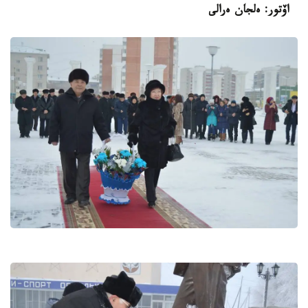
اۆتور: ەلجان ەرالى