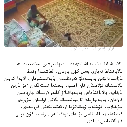
فوتو: ۆيدەودان الىنعان سكرين
بالانىڭ اتا-اناسىنىڭ ايتۋىنشا، ءبۇلدىرشىن جەكەمەنشىك
بالاباقشاعا نەبارى بەس كۇن بارعان. العاشىندا ونىڭ
مازاسىزدانۋىن بەيىمدەلۋ كەزەڭىمەن بايلانىستىرعان. الايدا كەيىن
بالاسىنىڭ قۇلاعىنان قان اعىپ، يىعىندا تىستەلگەن ءىز بارىن
بايقاپ، بالاباقشاداعى بەينەباقىلاۋ كامەرالارىنىڭ جازباسىن
قاراعان. بەينەجازبادا تاربيەشىنىڭ بالانى قولىنان سۇيرەپ،
جۇلقىلاپ، كۇشتەپ ۇيىقتاتۋعا ارەكەتتەنگەنى كورىنەدى.
كىشكەنتايدىڭ اناسى مۇنداي ارەكەتتەر بىرنەشە كۇن بويى
قايتالانعانىن ايتادى.