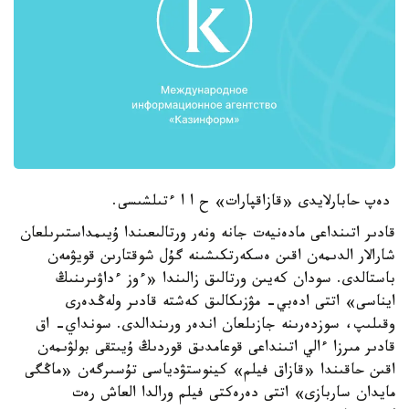
دەپ حابارلايدى «قازاقپارات» ح ا ا ءتىلشىسى.
قادىر اتىنداعى مادەنيەت جانە ونەر ورتالىعىندا ۇيىمداستىرىلعان
شارالار الدىمەن اقىن ەسكەرتكىشىنە گۇل شوقتارىن قويۋمەن
باستالدى. سودان كەيىن ورتالىق زالىندا «ءوز ءداۋىرىنىڭ
ايناسى» اتتى ادەبي- مۋزىكالىق كەشتە قادىر ولەڭدەرى
وقىلىپ، سوزدەرىنە جازىلعان اندەر ورىندالدى. سونداي- اق
قادىر مىرزا ءالي اتىنداعى قوعامدىق قوردىڭ ۇيىتقى بولۋىمەن
اقىن حاقىندا «قازاق فيلم» كينوستۋدياسى تۇسىرگەن «ماڭگى
مايدان ساربازى» اتتى دەرەكتى فيلم ورالدا العاش رەت