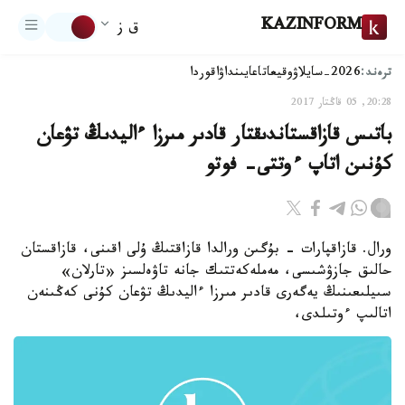
KAZINFORM
ق ز
ترەند:
2026-سايلاۋ
وقيعا
تاعايىنداۋ
اقوردا
20:28, 05 قاڭتار 2017
باتىس قازاقستاندىقتار قادىر مىرزا ءاليدىڭ تۋعان
كۇنىن اتاپ ءوتتى- فوتو
ورال. قازاقپارات - بۇگىن ورالدا قازاقتىڭ ۇلى اقىنى، قازاقستان
حالىق جازۋشىسى، مەملەكەتتىك جانە تاۋەلسىز «تارلان»
سىيلىعىنىڭ يەگەرى قادىر مىرزا ءاليدىڭ تۋعان كۇنى كەڭىنەن
اتالىپ ءوتىلدى،