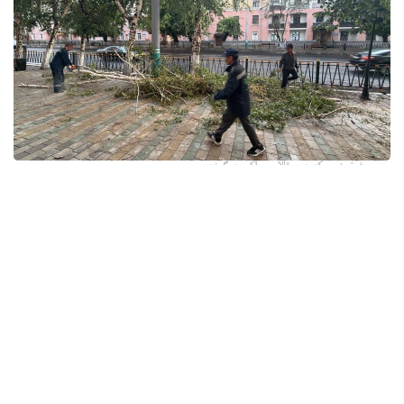
فوتو: وسكەمەن قالاسى اكىمدىگىنەن
قالا اكىمدىگىنىڭ مالىمەتىنشە، داۋىل كەزىندە ورتالىق
كوشەلەردە جەل 15 اعاشتى قۇلاتقان. ولاردىڭ ءبىرقاتارى جول
جيەگىندە تۇرعان اۆتوكولىكتەردىڭ ۇستىنە قۇلادى.
- قازىرگى ۋاقىتتا پوليتسياعا اعاشتاردىڭ قۇلاۋى سالدارىنان
كولىكتەرى زاقىمدانعان 17 اۆتوكولىك يەسىنەن ارىز ءتۇستى، -
دەپ حابارلادى شقو پوليتسيا دەپارتامەنتىنىڭ باسپا ءسوز
قىزمەتىنەن.
پوليتسياعا ءالى بارلىق زارداپ شەككەن كولىك يەلەرى جۇگىنىپ