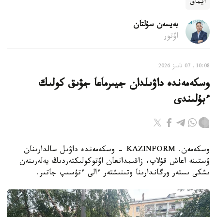
ايماق
بەيسەن سۇلتان
اۆتور
10:08, 07 تامىز 2026
وسكەمەندە داۋىلدان جيىرماعا جۋىق كولىك
ءبۇلىندى
وسكەمەن. KAZINFORM - وسكەمەندە داۋىل سالدارىنان
ۇستىنە اعاش قۇلاپ، زاقىمدانعان اۆتوكولىكتەردىڭ يەلەرىنەن
ىشكى ىستەر ورگاندارىنا وتىنىشتەر ءالى ءتۇسىپ جاتىر.