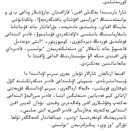
كورسەتىلدى.
شارا بارىسىندا بەلگىلى اقىن، قازاقستان جازۋشىلار وداعى ب ق و
بولىمشەسىنىڭ ءتورايىمى اقۇشتاپ باقتىگەرەيەۆا، ولكەتانۋشى
جايساڭ اقباي، وبلىستىق مادەنيەت، مۇراعاتتار جانە قۇجاتتاما
باسقارماسىنىڭ باسشىسى داۋلەتكەرەي قۇسايىنوۆ، قادىر اتىنداعى
قوعامدىق قوردىڭ ديرەكتورى، كومپوزيتور- ءانشى دونەدىل
قاجىموۆ جانە باسقالار ءوز ەستەلىكتەرىمەن ءبولىسىپ، قادىرداي
ۇلى اقىندى ەسكە الۋ جۇمىستارىنىڭ الداعى ۋاقىتتا دا
جالعاساتىنىن جەتكىزدى.
اقىنعا ارنالعان شارالار تۋعان جەرى سىرىم اۋدانىندا دا
ۇيىمداستىرىلدى. جىمپيتى اۋىلىنداعى قادىر ەسكەرتكىشىنە گۇل
شوقتارى قويىلىپ، ەڭبەك ارداگەرى، سىرىم اۋدانىنىڭ قۇرمەتتى
ازاماتى كيم فەديانين ەستەلىگىن ايتسا، قادىر مىرزاليەۆ اتىنداعى
مەكتەپ وقۋشىلارى اقىن ولەڭدەرىن وقىدى. بۇدان كەيىن اقىن
اتىنداعى مەكتەپتە «قازىنالى قادىر الەمى» اتتى عىلىمي-
تاجىريبەلىك كونفەرەنسيا ءوتىپ، جينالعاندار كەمەڭگەر تۇلعا
تۋرالى ءوز وي- پىكىرلەرىمەن ءبولىستى.