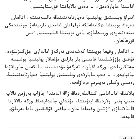
اناسىنا حابارلادىق، - دەدى بالاباقشا قۇرىلتايشىسى.
اتىراۋ وبلىستىق پوليتسيا دەپارتامەنتىنىڭ مالىمەتىنشە، اتالعان
دەرەك بويىنشا «كامەلەتكە تولماعان ادامدى تاربيەلەۋ جونىندەگى
مىندەتتەردى ورىنداماۋ» بابى بويىنشا قىلمىستىق ءىس
قوزعالعان.
- اتالعان وقيعا بويىنشا كەشەندى تەرگەۋ امالدارى جۇرگىزىلۋدە.
قۇقىق بۇزۋشىلىققا قاتىسى بار بارلىق تۇلعالار پوليتسيا بولىمىنە
جەتكىزىلدى. وزگە اقپارات تەرگەۋ مۇددەسىنە سايكەس جاريالاۋعا
جاتپايدى، - دەپ حابارلادى وبلىستىق پوليتسيا دەپارتامەنتىنىڭ
رەسمي وكىلى مەيىرىم ەرداۋلەت.
بالانىڭ اتا-اناسى كىنالىلەردىڭ زاڭ الدىندا جاۋاپ بەرۋىن تالاپ
ەتىپ وتىر. ولاردىڭ ايتۋىنشا، مۇنداي جاعدايدىڭ وزگە بالالارعا
قايتالانباۋى ءۇشىن وقيعاعا جان-جاقتى قۇقىقتىق باعا بەرىلۋى
قاجەت.