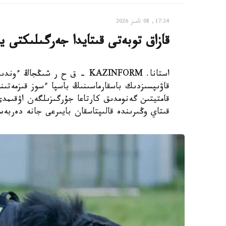
17:24, 08 تامىز 2026
قازاق توبەتى قىتايدا جەرگىلىكتى ي
استانا. KAZINFORM – ق ح ر ش
قاۋىپسىزدىك باسقارماسىنىڭ باسپا ءسوز قىزمەتىن
قامتيتىن گەنومدىق كارتاعا جۇرگىزىلگەن اۋقىم
قىتاي وڭىرىندە قالىپتاسقان بايىرعى جانە دەربە