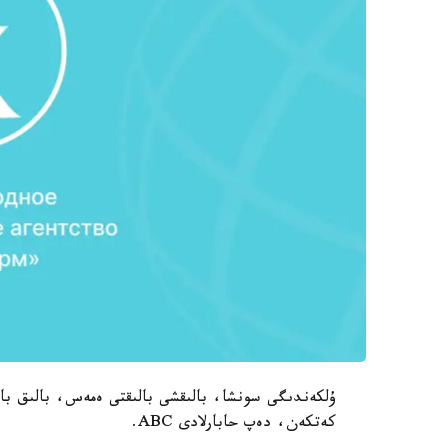
ۇلكەندىگى سونشا، بالىقشى بالىقتى ەمەس، بالىق با
كەتكەن، دەپ حابارلادى ABC.