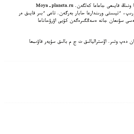
اۆستراليالىق سۋدا التى ساعات وتكىزگەن. بۇل ۋاقىتتا ونىڭ قايىعى جاعاعا كەلگەن. Moya-planeta.ru
رىپ، ءتيىستى ورىندارعا حابار بەرگەن. تاعى ءبىر قايىق ەر
نەسى سۋىعان جانە ەسەڭگىرەگەن كۇيى اۋرۋحاناعا
ن دەپ وتىر. اۆستراليالىق ت ج م بالىق سۇيەر قاۋىمعا