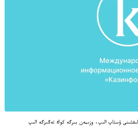
لىقشىنى ۇستاپ الىپ، وزىمەن بىرگە كوك تەڭىزگە الىپ