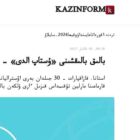
KAZINFORM
ترەند:
اقوردا
تاعايىنداۋ
وقيعا
2026-سايلاۋ
09:20, 05 قاڭتار 2017
بالىق بالىقشىنى «ۇستاپ الدى» - اۆ
استانا. قازاقپارات - 30 جىلدان 
قارماعىنا مارلين تۇقىمداس قىزىل ءارى ۇلكەن با