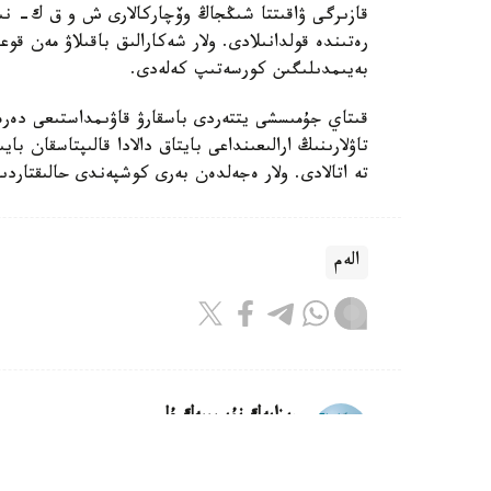
قازىرگى ۋاقىتتا شىڭجاڭ وۆچاركالارى ش و ق ك- نىڭ 
رەتىندە قولدانىلادى. ولار شەكارالىق باقىلاۋ مەن قوع
بەيىمدىلىگىن كورسەتىپ كەلەدى.
قىتاي جۇمىسشى يتتەردى باسقارۋ قاۋىمداستىعى دە
تاۋلارىنىڭ ارالىعىنداعى بايتاق دالادا قالىپتاسقان 
تە اتالادى. ولار ەجەلدەن بەرى كوشپەندى حالىقتار
الەم
ريزابەك نۇسىپبەك ۇلى
اۆتور