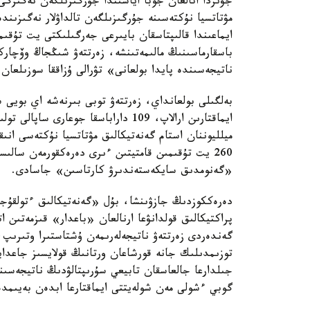
جۋىردا اتالعان جوبا اياسىندا جۇرگىزىلگەن نەگىزگى
مۋتاتسيا نۇكتەسىنە جۇرگىزىلگەن تالداۋلار نەگىزىن
ايماعىندا قالىپتاسقان بايىرعى جەرگىلىكتى يت تۇق
باسقارماسىنىڭ مالىمەتىنشە، زەرتتەۋ شىڭجاڭ وۆچار
ناتيجەسىندە پايدا بولعانى» تۋرالى ۇزاققا سوزىلعان 
بەلگىلى بولعانداي، زەرتتەۋ توبى بىرنەشە اي بويى
ميلليوننان استام گەنەتيكالىق مۋتاتسيا نۇكتەسى انى
260 يت تۇقىمىن قامتيتىن ءىرى دەرەكقورمەن سا
«گەنومدىق سايكەستەندىرۋ كارتاسىن» جاسادى.
دەرەككوزدىڭ جازۋىنشا، بۇل «گەنەتيكالىق ءتولقۇج
پراكتيكالىق قولدانۋعا ارنالعان «باعدار» قىزمەتىن 
گەندەردى زەرتتەۋ ناتيجەلەرىمەن ۇشتاستىرا وتىرىپ
توزىمدىلىك جانە قورشاعان ورتانىڭ قولايسىز جاعدايل
جىلدارعا جالعاسقان تابيعي سۇرىپتالۋدىڭ ناتيجەسى
گوبي ءشولى مەن شولەيتتى ايماقتارعا ابدەن بەيىمدە