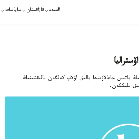
الەمدە
قازاقستان
ساياسات
ت
ستراليا
بەرى اۆستراليانىڭ باتىس جاعالاۋىندا بالىق اۋلاپ كەلگەن بالىقشىنىڭ
لىق ىلىككەن.