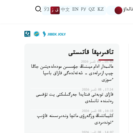
الداۋ
KZ
QZ
РУ
EN
中文
ق ز
ЎЗ
تاقىرىپقا قاتىستى
10:40, 09 تامىز 2026
عالىمدار ادام ميىنىڭ جۇمىسىن مودەلدەيتىن جاڭا
چيپ ازىرلەدى - شەتەلدەگى قازاق باسپا
ءسوزى
17:24, 08 تامىز 2026
قازاق توبەتى قىتايدا جەرگىلىكتى يت تۇقىمى
رەتىندە تانىلدى
16:18, 08 تامىز 2026
كليماتتىڭ وزگەرۋى ماتچا وندىرىسىنە قاۋىپ
ءتوندىردى