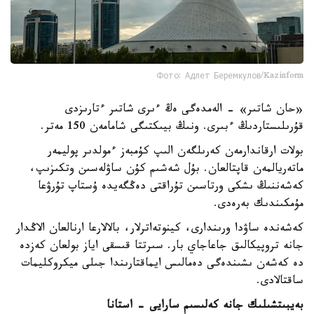
Фото: Адлет Беремкулов/Kazinform
«حان شاتىر» - الەمدەگى ەڭ ءىرى شاتىر ءتارىزدى
قۇرىلىستاردىڭ ءبىرى. ونىڭ بيىكتىگى شامامەن 150 مەتر.
بولات ارقاندارمەن كەرىلگەن الىپ كۇمبەز ءمولدىر پوليمەر
ماتەريالمەن قاپتالعان. بۇل شەشىم كۇن ساۋلەسىن وتكىزىپ،
كەشەننىڭ ىشكى ورتاسىن تۇراقتى دەڭگەيدە ۇستاپ تۇرۋعا
مۇمكىندىك بەرەدى.
كەشەندە ساۋدا ورىندارى، كينوتەاترلار، بالالارعا ارنالعان الاڭدار
جانە تروپيكالىق جاعاجاي بار. سىرتتا قىسقى اياز بولعان كەزدە
دە كەشەن ىشىندەگى دەمالىس ايماقتارىندا جىلى ميكروكليمات
ساقتالادى.
بەيبىتشىلىك جانە كەلىسىم سارايى - استانا