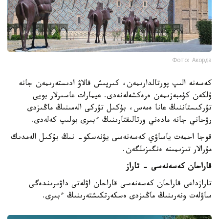
Фото: Акорда
كەسەنە الىپ پورتالدارىمەن، كىرپىش قالاۋ ادىستەرىمەن جانە
ۇلكەن كۇمبەزىمەن ەرەكشەلەنەدى. عيمارات عاسىرلار بويى
تۇركىستاننىڭ عانا ەمەس، بۇكىل تۇركى الەمىنىڭ ماڭىزدى
رۋحاني جانە مادەني ورتالىقتارىنىڭ ءبىرى بولىپ كەلەدى.
قوجا احمەت ياساۋي كەسەنەسى يۋنەسكو- نىڭ بۇكىل الەمدىك
مۇرالار تىزىمىنە ەنگىزىلگەن.
قاراحان كەسەنەسى - تاراز
تارازداعى قاراحان كەسەنەسى قاراحان اۋلەتى داۋىرىندەگى
ساۋلەت ونەرىنىڭ ماڭىزدى ەسكەرتكىشتەرىنىڭ ءبىرى.