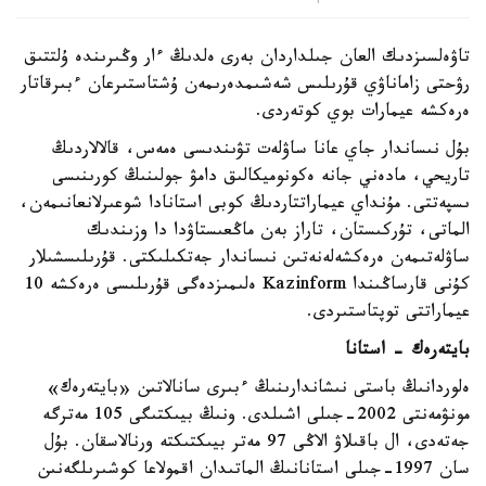
تاۋەلسىزدىك العان جىلداردان بەرى ەلدىڭ ءار وڭىرىندە ۇلتتىق
رۋحتى زاماناۋي قۇرىلىس شەشىمدەرىمەن ۇشتاستىرعان ءبىرقاتار
ەرەكشە عيمارات بوي كوتەردى.
بۇل نىساندار جاي عانا ساۋلەت تۋىندىسى ەمەس، قالالاردىڭ
تاريحي، مادەني جانە ەكونوميكالىق دامۋ جولىنىڭ كورىنىسى
ىسپەتتى. مۇنداي عيماراتتاردىڭ كوبى استانادا شوعىرلانعانىمەن،
الماتى، تۇركىستان، تاراز بەن ماڭعىستاۋدا دا وزىندىك
ساۋلەتىمەن ەرەكشەلەنەتىن نىساندار جەتكىلىكتى. قۇرىلىسشىلار
كۇنى قارساڭىندا Kazinform ەلىمىزدەگى قۇرىلىسى ەرەكشە 10
عيماراتتى توپتاستىردى.
بايتەرەك - استانا
ەلوردانىڭ باستى نىشاندارىنىڭ ءبىرى سانالاتىن «بايتەرەك»
مونۋمەنتى 2002-جىلى اشىلدى. ونىڭ بيىكتىگى 105 مەترگە
جەتەدى، ال باقىلاۋ الاڭى 97 مەتر بيىكتىكتە ورنالاسقان. بۇل
سان 1997-جىلى استانانىڭ الماتىدان اقمولاعا كوشىرىلگەنىن