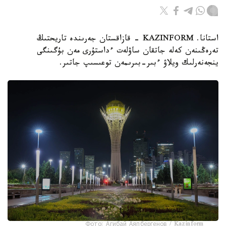
استانا. KAZINFORM - قازاقستان جەرىندە تاريحتىڭ
تەرەڭىنەن كەلە جاتقان ساۋلەت ءداستۇرى مەن بۇگىنگى
ينجەنەرلىك ويلاۋ ءبىر-بىرىمەن توعىسىپ جاتىر.
Фото: Агибай Аяпбергенов / Kazinform