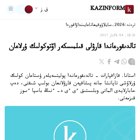
KAZINFORM
ق ز
ترەند:
2026-سايلاۋ
وقيعا
تاعايىنداۋ
اقوردا
18:32, 04 قاڭتار 2017
تالدىقورعاندا قارۋلى قىلمىسكەر اۆتوكولىك ۇرلاعان
استانا. قازاقپارات - تالدىقورعاندا پوليتسەيلەر ۇستاعان كولىك
ۇرلاۋشى تاپانشا جانە پىشاقپەن قارۋلانعان بولىپ شىقتى، دەپ
حابارلايدى الماتى وبلىستىق ءى ءى د- ءنىڭ باسپا ءسوز
قىزمەتى.