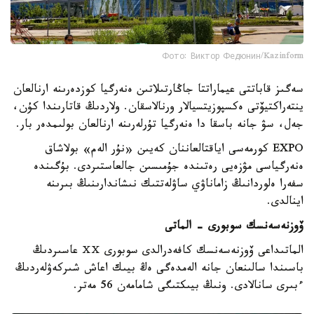
Фото: Виктор Федюнин/Kazinform
سەگىز قاباتتى عيماراتتا جاڭارتىلاتىن ەنەرگيا كوزدەرىنە ارنالعان
ينتەراكتيۆتى ەكسپوزيتسيالار ورنالاسقان. ولاردىڭ قاتارىندا كۇن،
جەل، سۋ جانە باسقا دا ەنەرگيا تۇرلەرىنە ارنالعان بولىمدەر بار.
EXPO كورمەسى اياقتالعاننان كەيىن «نۇر الەم» بولاشاق
ەنەرگياسى مۋزەيى رەتىندە جۇمىسىن جالعاستىردى. بۇگىندە
سفەرا ەلوردانىڭ زاماناۋي ساۋلەتتىك نىشاندارىنىڭ بىرىنە
اينالدى.
ۆوزنەسەنسك سوبورى - الماتى
الماتىداعى ۆوزنەسەنسك كافەدرالدى سوبورى ⅩⅩ عاسىردىڭ
باسىندا سالىنعان جانە الەمدەگى ەڭ بيىك اعاش شىركەۋلەردىڭ
ءبىرى سانالادى. ونىڭ بيىكتىگى شامامەن 56 مەتر.