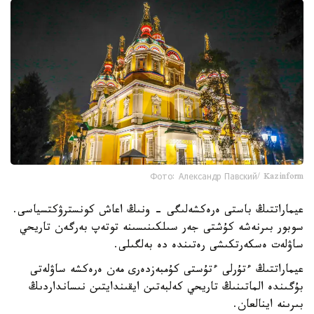
Фото: Александр Павский/ Kazinform
عيماراتتىڭ باستى ەرەكشەلىگى - ونىڭ اعاش كونسترۋكتسياسى.
سوبور بىرنەشە كۇشتى جەر سىلكىنىسىنە توتەپ بەرگەن تاريحي
ساۋلەت ەسكەرتكىشى رەتىندە دە بەلگىلى.
عيماراتتىڭ ءتۇرلى ءتۇستى كۇمبەزدەرى مەن ەرەكشە ساۋلەتى
بۇگىندە الماتىنىڭ تاريحي كەلبەتىن ايقىندايتىن نىسانداردىڭ
بىرىنە اينالعان.