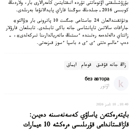
بۇزۋشىلىقتى اۆتوماتتى تۇردە انىقتايتىن كامەرالارى بار، ولاردىڭ
كوبىسى 2016-جىلدىڭ سوڭىنا قاراي پايدالانۋعا بەرىلدى.
«تۇتقىندالعان 24 جاستاعى جىگىت 10 پاترونى بار «ۆالتو»
جاراقات سالاتىن تاپانشاسى جانە باكى تابىلدى. تابىلعان قارۋلار
زاتتاي دالەلدەمە رەتىندە ءىستىڭ ماتەريالدارىنا تىركەلدى»، -
دەپ ءمالىم ەتتى ءى ءى د باسپا ءسوز قىزمەتى.
زاڭ جانە قۇقىق
قوعام
ايماق
без автора
اۆتور
10:40, 10 تامىز 2026
بايتەرەكتەن ياساۋي كەسەنەسىنە دەيىن:
قازاقستانداعى قۇرىلىسى ەرەكشە 10 عيمارات