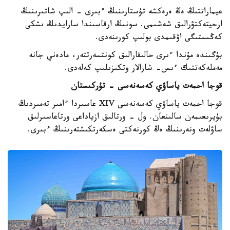
عيماراتتىڭ ەڭ ەرەكشە تۇستارىنىڭ ءبىرى - الىپ شاتىرىنىڭ
ارحيتەكتۋرالىق شەشىمى. سونىڭ ارقاسىندا سارايدىڭ ىشكى
كەڭىستىگى اۋقىمدى بولىپ كورىنەدى.
بۇگىندە مۇندا ءىرى حالىقارالىق كونتسەرتتەر، مادەني جانە
مەملەكەتتىك ءىس- شارالار وتكىزىلىپ كەلەدى.
قوجا احمەت ياساۋي كەسەنەسى - تۇركىستان
قوجا احمەت ياساۋي كەسەنەسى XIV عاسىردا ءامىر تەمىردىڭ
بۇيرىعىمەن سالىنعان. ول - ورتالىق ازياداعى ورتاعاسىرلىق
ساۋلەت ونەرىنىڭ ەڭ كورنەكتى ەسكەرتكىشتەرىنىڭ ءبىرى.