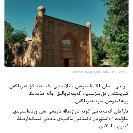
Фото: видеодан алынған скрин
تاريحي نىسان XI عاسىرمەن بايلانىستى. كەسەنە كۇيدىرىلگەن
كىرپىشتەن تۇرعىزىلىپ، گەومەتريالىق جانە ساندىك
ورنەكتەرمەن بەزەندىرىلگەن.
قاراحان كەسەنەسى كونە تارازدىڭ تاريحى مەن ورتاعاسىرلىق
ساۋلەت ءداستۇرىن تانىتاتىن ماڭىزدى مادەني نىسانداردىڭ
ءبىرى سانالادى.