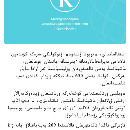
انىقتالعانداي، «تويوتا ۆيندوم» اۆتوكولىگى مەرەكە كۇندەرى
قالاداعى مەيرامحانالاردىڭ ءبىرىنىڭ جانىنان جوعالعان.
ماشينانىڭ يەسى تالدىقورعان پوليتسياسىنا تەز ارادا حابار
بەرگەن. كولىك يەسى 650 مىڭ تەڭگە زارداپ كەلدى دەپ
شاعىمدانعان.
«وبلىس ورتالىعىنداعى كوشەلەرگە ورناتىلعان ۆيدەوكامەرالار
ارقىلى ۇرلانعان ماشينانىڭ باعىتىن انىقتادىق»، - دەپ اتاپ
ءوتتى تالدىقورعان قالالىق ءى ءى ب ج ب و باستىعى، پوليتسيا
پودپولكوۆنيگى رۋستام ابيلدانوۆ.
قازىرگى تاڭدا تالدىقورعان قالاسىندا 269 بەينەباقىلاۋ جانە زاڭ