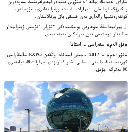
ساراي الەمدىك جانە ءداستۇرلى دىندەر ليدەرلەرىنىڭ سەزدەرىن
وتكىزۋگە ارنالعان. عيمارات ىشىندە وپەرا تەاترى، مۋزەيلەر،
كونفەرەنتسيا زالدارى مەن قىسقى باق ورنالاسقان.
ال پيراميدانىڭ جوعارعى بولىگىندەگى ءتۇرلى ءتۇستى ۆيتراجدار
حالىقتار دوستىعى مەن بىرلىگىن بەينەلەيدى.
«نۇر الەم» سفەراسى - استانا
«نۇر الەم» - 2017 -جىلى استانادا وتكەن EXPO حالىقارالىق
كورمەسىنىڭ باستى نىسانى. شار ءتارىزدى عيماراتتىڭ ديامەترى
80 مەترگە جۋىق.