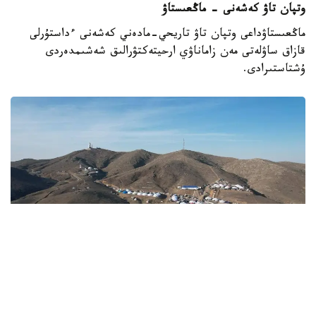
وتپان تاۋ كەشەنى - ماڭعىستاۋ
ماڭعىستاۋداعى وتپان تاۋ تاريحي-مادەني كەشەنى ءداستۇرلى
قازاق ساۋلەتى مەن زاماناۋي ارحيتەكتۋرالىق شەشىمدەردى
ۇشتاستىرادى.
Фото: Маңғыстау өңірлік коммуникация қызметі