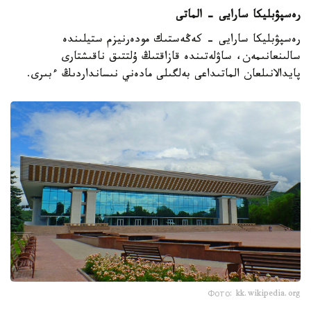
رەسپۋبليكا سارايى - الماتى
رەسپۋبليكا سارايى - كەڭەستىك مودەرنيزم ستيلىندە
سالىنعانىمەن، ساۋلەتىندە قازاقتىڭ ۇلتتىق ناقىشتارى
پايدالانىلعان الماتىداعى بەلگىلى مادەني نىسانداردىڭ ءبىرى.
Фото: kk.wikipedia.org