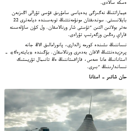
ەسكە سالادى.
عيماراتتىڭ نەگىزگى يدەياسى سامۇرىق قۇسى تۋرالى اڭىزبەن
بايلانىستى. سوندىقتان مونۋمەنتتىڭ توبەسىندە ديامەترى 22
مەتر بولاتىن التىن ءتۇستى شار ورنالاسقان. ول كۇن ساۋلەسىنە
قاراي رەڭىن وزگەرتىپ تۇرادى.
نىساننىڭ ىشىندە كورمە زالدارى، پانورامالىق الاڭ جانە
پرەزيدەنتتىڭ الاقان بەدەرى ورنالاسقان. بۇگىندە «بايتەرەك» -
استانانىڭ عانا ەمەس، قازاقستاننىڭ ەڭ تانىمال تۋريستىك
نىساندارىنىڭ ءبىرى.
حان شاتىر - استانا