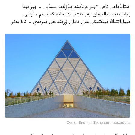
استاناداعى تاعى ءبىر ەرەكشە ساۋلەت نىسانى - پيراميدا
پىشىنىندە سالىنعان بەيبىتشىلىك جانە كەلىسىم سارايى.
عيماراتتىڭ بيىكتىگى مەن تابان ۇزىندىعى بىردەي - 62 مەتر.
Фото: Виктор Федюнин / Kazinform