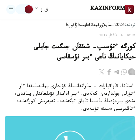
KAZINFORM
ق ز
ترەند:
2026-سايلاۋ
وقيعا
تاعايىنداۋ
اقوردا
16:05, 04 قاڭتار 2017
كورگە ءتۇسىپ- شىققان جىگىت جايلى
حيكايانىڭ تاعى ءبىر نۇسقاسى
استانا. قازاقپارات - جاراتقاننىڭ قۇلدارى يماندىلىققا ءار
ءتۇرلى جولدارمەن كەلەدى. ءبىر ادامدار تۋىلعاننان يماندى،
ەندى بىرەۋدىڭ باسىنا تاياق تيگەندە، تەپەرىش كورگەندە
ءتاڭىرىسى ەسىنە تۇسەدى.