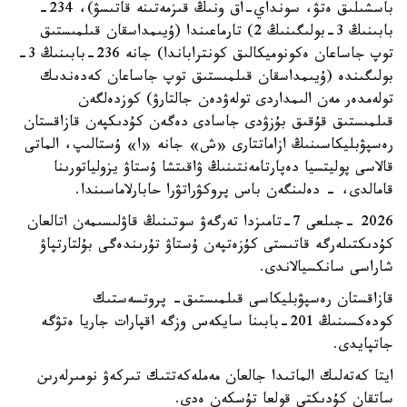
باسشىلىق ەتۋ، سونداي-اق ونىڭ قىزمەتىنە قاتىسۋ)، 234-
بابىنىڭ 3-بولىگىنىڭ 2) تارماعىندا (ۇيىمداسقان قىلمىستىق
توپ جاساعان ەكونوميكالىق كونتراباندا) جانە 236-بابىنىڭ 3-
بولىگىندە (ۇيىمداسقان قىلمىستىق توپ جاساعان كەدەندىك
تولەمدەر مەن الىمداردى تولەۋدەن جالتارۋ) كوزدەلگەن
قىلمىستىق قۇقىق بۇزۋدى جاسادى دەگەن كۇدىكپەن قازاقستان
رەسپۋبليكاسىنىڭ ازاماتتارى «ش» جانە «ا» ۇستالىپ، الماتى
قالاسى پوليتسيا دەپارتامەنتىنىڭ ۋاقىتشا ۇستاۋ يزولياتورىنا
قامالدى، - دەلىنگەن باس پروكۋراتۋرا حابارلاماسىندا.
2026 -جىلعى 7-تامىزدا تەرگەۋ سوتىنىڭ قاۋلىسىمەن اتالعان
كۇدىكتىلەرگە قاتىستى كۇزەتپەن ۇستاۋ تۇرىندەگى بۇلتارتپاۋ
شاراسى سانكسيالاندى.
قازاقستان رەسپۋبليكاسى قىلمىستىق- پروتسەستىك
كودەكسىنىڭ 201-بابىنا سايكەس وزگە اقپارات جاريا ەتۋگە
جاتپايدى.
ايتا كەتەلىك الماتىدا جالعان مەملەكەتتىك تىركەۋ نومىرلەرىن
ساتقان كۇدىكتى قولعا تۇسكەن ەدى.