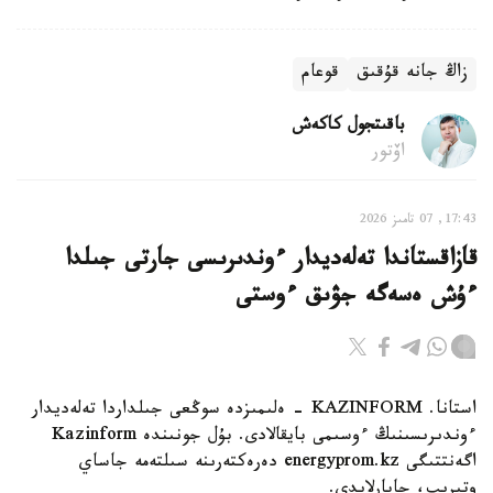
زاڭ جانە قۇقىق
قوعام
باقىتجول كاكەش
اۆتور
17:43, 07 تامىز 2026
قازاقستاندا تەلەديدار ءوندىرىسى جارتى جىلدا
ءۇش ەسەگە جۋىق ءوستى
استانا. KAZINFORM - ەلىمىزدە سوڭعى جىلداردا تەلەديدار
ءوندىرىسىنىڭ ءوسىمى بايقالادى. بۇل جونىندە Kazinform
اگەنتتىگى energyprom.kz دەرەكتەرىنە سىلتەمە جاساي
وتىرىپ، حابارلايدى.