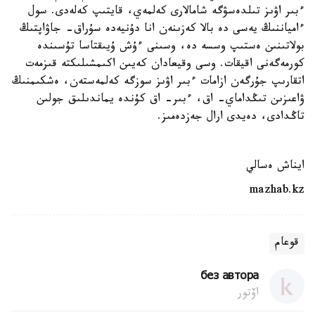
ءبىر اۋىز تىلدەسۋگە شامالارى كەلمەي، قايتىپ كەلەدى. سول
ءامياننىڭ يەسى دە بالا كەزىنەن انا دۇنيەدە سۇراق- جاۋاپتىڭ
بولاتىنىن ەستىپ وسسە دە، وسىنى ءۇش ۇيىقتاسا تۇسىندە
كورمەگەنى اقيقات. وسى وقيعادان كەيىن اكىمشىلىكتە قىزمەت
اتقارىپ جۇرگەن ازامات ءبىر اۋىز سوزگە كەلمەستەن، ەشكىمنىڭ
ۋاعىزىن تىڭداماي- اق، ءبىر- اق كۇندە يماندىلىق جولىن
تاڭدادى، دەيدى ارال جەزدەمىز.
ايناش ەسالي
mazhab.kz
قوعام
без автора
اۆتور