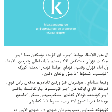
ال مەن اللانىڭ جولىنا ءبىر- اق كۇندە تۇسكەن مىنا ءبىر
جىگىت تۋرالى ەستىگەن اڭگىمەمدى بايانداعالى وتىرمىن. الايدا،
ول ادام قۇران وقىپ، قۇداي جولىنا تۇسەر الدىندا كورگە
ءتۇسىپ- شىعۋعا ءماجبۇر بولعان ەكەن.
وقيعا مىناداي. «وتىرعان قىز ورنىن تابادى» دەگەن راس قوي.
قىرىققا قاراي اياڭداعان ءبىر قۇربىمىزعا جاراتقاننىڭ جاقسى
ءبىر كۇنىندە قۇدالار كەلدى. ەسكىرمەيتىن ەسكى ءداستۇر
بويىنشا قىزعا ءسوز ايتتىرىپ، سىرعا تاعا كەلىپتى.
كۇيەۋگە شىعايىن دەپ وتىرعان قىزدى دا، قىزدى الايىن دە