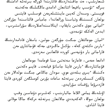
شىعارىلىپ، ەت جاقىنداردىڭ قاتارىندا كورگە بىرنەشە ادامنىڭ
بىرگە ءتۇسىپ باقيعا اتتانعان ادامدى ماڭگىلىك مەكەنىنە
قويىستى. وسىدان كەيىن مايىتشىلەرمەن قوسىلىپ قايتىس
بولعان كىسىنىڭ وتباسىنا ورالعاندا، جامباس قالتاسىندا جۇرگەن
ءاميانى جوق ەكەنىن بايقاپ، اينالاسىنداعىلاردىڭ سۇراستىرىپ،
ابدەن الەككە تۇسەدى.
ءاميان جوعالتقان جىگىت جۇرگەن جولىن، باسقان قادامدارىنىڭ
ءبارىن ەكشەي كەلە، بۇكىل ماڭىزدى جەكە قۇجاتتارى مەن
قاراجاتى بار دۇنيەسى كوردە قالعانىن سەزەدى.
ادامعا ەمەس، قاعازعا سەنەتىن مىنا قوعامدا جوعالعان
قۇجاتتاردىڭ ءبارىن قايتا جاساتۋ قيامەت- قايىم ەكەنىن
ەكىنىڭ ءبىرى بىلەدى عوي. سودان جاڭاعى جىگىت مولدالار مەن
ۇلكەن كىسىلەردەن بىرنەشە ساعات بۇرىن كومىلگەن كوردى قايتا
قازدىرۋعا رۇقسات سۇرايدى.
اۋىلدىڭ يمامى اللاعا جالبارىنىپ، كەشىرىم دۇعاسىن وقىپ
بولعان سوڭ، الەكەيدەي جالانعان بىرنەشە ەركەك جاڭا مولانى
قايتا اشادى.