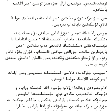
تومەندەگىدەي. سونىمەن ارال جەزدەمىز توسىن ءبىر اڭگىمە
باستادى.
مەن سىزدەرگە ءوزىم بىلەتىن ءبىر ادامنىڭ يماندىلىق جولىنا
قالاي تۇسكەنىن بايانداپ بەرەيىن.
«وسى زاماننىڭ ءجىبى ءتۇزۋ ادامى سياقتى بۇل جىگىت تە
ەشكىمگە جاماندىق جاساپ، كىسىنىڭ الا ءجىبىن اتتاماسا دا
مۇسىلماندىقتى ەسكىلىكتىڭ قالدىعى دەپ بىلەتىن. ءدىن
پارىزدارىن سالت- جورالعى سياقتى قابىلداپ، قۇران وقۋ، ناماز
وقۋ، ورازا ۇستاۋ دەگەندى ۇلكەندەردەن قالعان ءداستۇر سىندى
كورەتىن ەدى.
ءسويتىپ جۇرگەندە قالالىق اكىمشىلىكتە ىستەيتىن وسى ازامات
ءبىر كۇندە اللانىڭ جولىنا ءتۇستى.
ادام ومىردەن وزعاندا ارۋلاپ جۋىپ، اققا كەبىنگە وراپ، و
دۇنيەگە اتتاندىرىپ سالادى عوي. مۇسىلماندىققا ءمايىتتى
جەرلەۋگە تەك ەر كىسىلەر باراتىنى بەلگىلى. جاڭاعى جىگىت تە
جۇرتپەن بىرگە جاقىنىن جەرلەۋگە مازاراتقا بارادى. جانازا