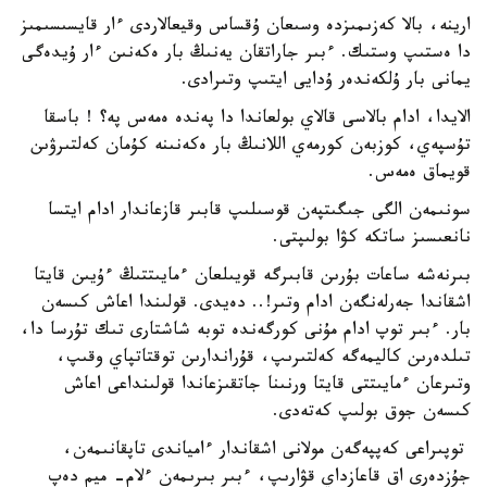
ارينە، بالا كەزىمىزدە وسىعان ۇقساس وقيعالاردى ءار قايسىسىمىز
دا ەستىپ وستىك. ءبىر جاراتقان يەنىڭ بار ەكەنىن ءار ۇيدەگى
يمانى بار ۇلكەندەر ۇدايى ايتىپ وتىرادى.
الايدا، ادام بالاسى قالاي بولعاندا دا پەندە ەمەس پە؟ ! باسقا
تۇسپەي، كوزبەن كورمەي اللانىڭ بار ەكەنىنە كۇمان كەلتىرۋىن
قويماق ەمەس.
سونىمەن الگى جىگىتپەن قوسىلىپ قابىر قازعاندار ادام ايتسا
نانعىسىز ساتكە كۋا بولىپتى.
بىرنەشە ساعات بۇرىن قابىرگە قويىلعان ءمايىتتىڭ ءۇيىن قايتا
اشقاندا جەرلەنگەن ادام وتىر!.. دەيدى. قولىندا اعاش كىسەن
بار. ءبىر توپ ادام مۇنى كورگەندە توبە شاشتارى تىك تۇرسا دا،
تىلدەرىن كاليمەگە كەلتىرىپ، قۇراندارىن توقتاتپاي وقىپ،
وتىرعان ءمايىتتى قايتا ورنىنا جاتقىزعاندا قولىنداعى اعاش
كىسەن جوق بولىپ كەتەدى.
توپىراعى كەپپەگەن مولانى اشقاندار ءامياندى تاپقانىمەن،
جۇزدەرى اق قاعازداي قۋارىپ، ءبىر بىرىمەن ءلام- ميم دەپ