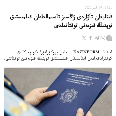
18:21, 07 تامىز 2026
قىتايدان تاۋاردى زاڭسىز تاسىمالداعان قىلمىستىق
توپتىڭ قىزمەتى توقتاتىلدى
استانا. KAZINFORM - باس پروكۋراتۋرا ەكونوميكالىق
كونتراباندامەن اينالىسقان قىلمىستىق توپتىڭ قىزمەتىن توقتاتتى.