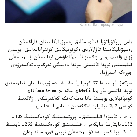
Фото: Бас прокуратура
باس پروكۋراتۋرا قىتاي حالىق رەسپۋبليكاسىنان قازاقستان
رەسپۋبليكاسىنا تاۋارلاردى ەكونوميكالىق كونتراباندالىق جولمەن
ۇزاق ۋاقىت بويى زاڭسىز تاسىمالداۋمەن اينالىسقان ۇيىمداسقان
قىلمىستىق توپقا قاتىستى سوتقا دەيىنگى تەرگەپ-تەكسەرۋدى
جۇزەگە اسىرۋدا.
تەرگەۋ بارىسىندا 37 كومپانيانىڭ ىشىندە ۇيىمداسقان قىلمىستىق
توپقا قاتىسى بار «Metlink» جانە «Urban Green»
كومپانيالارى بويىنشا عانا مەملەكەتكە كەلتىرىلگەن زالالدىڭ
كولەمى 2,7 ميلليارد تەڭگەدەن اسقانى انىقتالدى.
- 5 - تامىزدا قىلمىستىق- پروتسەستىك كودەكسىنىڭ 128-
132-باپتارىنا سايكەس، قىلمىستىق كودەكسىنىڭ 262-بابىنىڭ
1, 2-بولىكتەرىندە (ۇيىمداسقان توپتى قۇرۋ جانە وعان