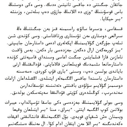
جاتقان جىگىتتى دە جاقسى تانيتىن ەدىك. وسى ەكى دوستىڭ
باس قوسۋىنىڭ ءوزى دە اللانىڭ جازۋى دەپ بىلەتىن، وزىنشە
ءبىر حيكايا.
قىسقاسى، «سىرعا سالۋ» راسىمىنە قىز بەن جىگىتتىڭ ەڭ
سىرالعى دوستارى مەن تۋىستارى ورتاقتاستى. وسى كۇندى شىن
تىلەپ جۇرگەن گۇلايىمنىڭ اپكەلەرى ادەمى داستارحان جايىپتى.
ءبىز كورمەگەن ارال دەگەن جەزدەسى بار ەكەن. بەس ۋاقىت
نامازىن قازا قىلمايتىن جىگىت اعاسى وسىنداي قاسيەتتى كۇندە
داستارحانعا ىشىمدىك قويىلعانىن قالاماپتى. قۇدالىقتىڭ ارتى
باياندى بولسىن دەپ، وسىنى ءبارى قۇپ كوردى. ەسەسىنە
داستارحان باسىندا جاقسى اڭگىمەلەر ايتىلدى. اڭقىلداعان ازامات
دوسىمىز گۇلايىم سۇلۋدى باقىتتى ەتەتىنىنە تۋىسقاندارىن
سەندىرىپ، كوڭىلدەرى كۇپتى قۇدالىققا سەپتەسكەن بولدىق.
وسى جولى گۇلايىمنىڭ جەزدەسى ەكى جاسقا تۇسپالداپ، عيبرات
بولاتىن كوپ اڭگىمە ايتتى. ءبىراق، مىنا ءبىر ايتىلعان وقيعا
ويىمنان ەش شىقپاي قويدى. بۇل اڭگىمەنىڭ قانشالىقتى اقيقات
ەكەندىگىنە ءبىر اللا مەن ايتقان ادام كۋا. ال مەنىڭ ەستىگەنىم