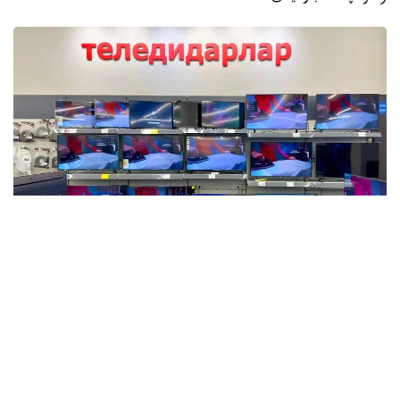
Фото: Мақсат Шағырбаев / Kazinform
2026 -جىلى قاڭتار-ماۋسىم ايلارىندا وتاندىق كاسىپورىندار
112,9 مىڭ تەلەديدار وندىرگەن. بۇل وتكەن جىلدىڭ سايكەس
كەزەڭىمەن سالىستىرعاندا، 2,9 ەسە كوپ.
سونىمەن قاتار، زەرتتەۋدە بۇل 2015 -جىلدان بەرى جىلدىڭ