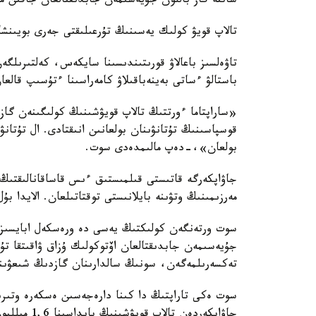
ساتتە گاز باللون جۇيەسىمەن جابدىقتالعان جاقىن ماڭداعى Audi A6 كولىگى ورتە
تالاپ قويۋ كولىك يەسىنىڭ تۇرعىلىقتى جەرى بويىنشا 
باستالۋ ءساتى بەينەباقىلاۋ كامەراسىنا ءتۇسىپ قالعا
«ساراپتاما ءورتتىڭ تالاپ قويۋشىنىڭ كولىگىنەن گاز 
قوسپاسىنىڭ تۇتانۋىنان بولعانىن انىقتادى. ال تۇتان
بولعان»،-دەپ مالىمدەدى سوت.
جاۋاپكەرگە قاتىستى قىلمىستىق ءىس قاساقانالىقتىڭ 
مەرزىمىنىڭ وتۋىنە بايلانىستى توقتاتىلعان. الايدا ب
سوت ورتەنگەن كولىكتىڭ يەسى دە ورەسكەل ابايسىزدىق
جۇيەسىمەن جابدىقتالعان اۆتوكولىك ۇزاق ۋاقىتقا تۇرا
تەكسەرىلمەگەن، سونىڭ سالدارىنان گازدىڭ شىعۋىنا
سوت ەكى تاراپتىڭ دا كىنا دارەجەسىن ەسكەرە وتىرىپ
جاۋاپكەردەن