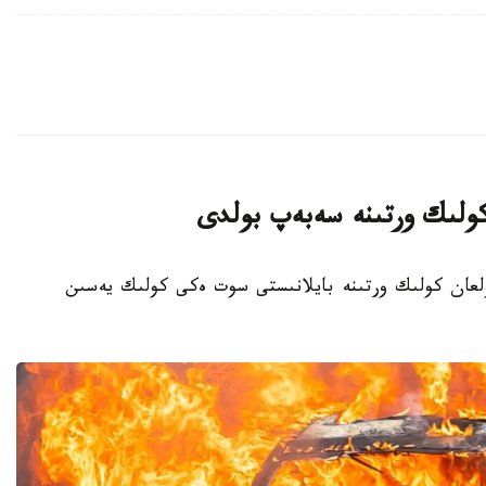
كولىك ورتىنە سەبەپ بولدى
اۆتوتۇراقتا بولعان كولىك ورتىنە بايلانىستى سوت ەكى كولىك يەسىن