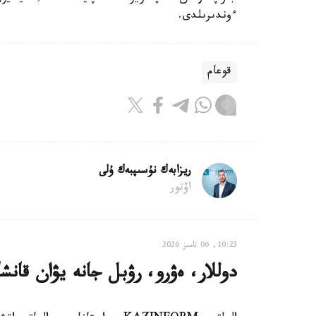
ءوندىرىلدى.
قوعام
ريزابەك نۇسىپبەك ۇلى
اۆتور
10:23, 06 تامىز 2026
دوللار، ەۋرو، رۋبل جانە يۋان قانش