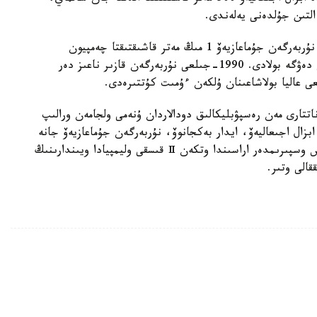
التىن جۇلدەنى يەلەندى.
ودان كەيىن وڭتۇستىك كورەيانىڭ كاننىن قالاسىندا نۇربەرگەن جۇماعازيەۆ 1 مىڭ مەتر قاشىقتىقتا چەمپيون
اتاندى. جالپى، جۇماعازيەۆتەردى سپورتشىلار وتباسى دەۋگە بولادى. 1990-جىلعى نۇربەرگەن قازىر ناعىز دەر
تتارى مەن رەسپۋبليكالىق دودالاردان ۇنەمى ولجامەن ورالىپ
زال اجىعاليەۆ، ايدار بەكجانوۆ، نۇربەرگەن جۇماعازيەۆ جانە
نورۆەگيانىڭ ليللەحاممەر قالاسىندا 2016-جىلى جاس وسپىرىمدەر اراسىندا وتكەن Ⅱ قىسقى وليمپيادا ويىندارىنىڭ
قالى وتىر.