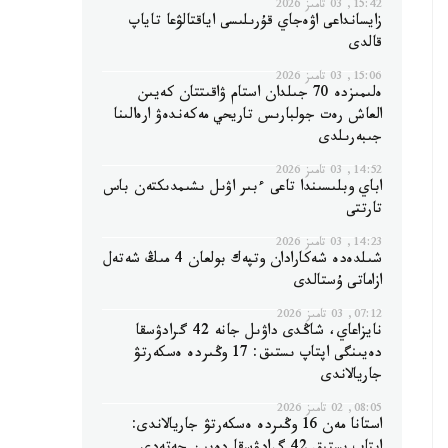
15:42, 03 تامىز 2026
زايسانداعى اۋەجاي قۇرىلىسى اياقتالۋعا تاياپ
قالدى
15:06, 03 تامىز 2026
ەلىمىزدە 70 جىلدان استام ۋاقىتتان كەيىن
العاش رەت جولبارىس تاريحي مەكەندەۋ ارەالىنا
جىبەرىلدى
14:52, 03 تامىز 2026
اباي وبلىسىندا تاعى ءبىر اۋىل ىشىمدىكتەن باس
تارتتى
14:23, 03 تامىز 2026
شىلدەدە شەكارادان وتپەك بولعان 4 مىڭ شەتەل
ازاماتى ۇستالدى
07:12, 03 تامىز 2026
نايزاعاي، شاڭدى داۋىل جانە 42 گرادۋسقا
دەيىنگى اپتاپ ىستىق: 17 وڭىردە ەسكەرتۋ
جاريالاندى
08:05, 02 تامىز 2026
استانا مەن 16 وڭىردە ەسكەرتۋ جاريالاندى: