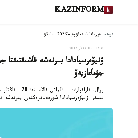
KAZINFORM
ترەند:
اقوردا
تاعايىنداۋ
وقيعا
2026-سايلاۋ
17:38, 03 قاڭتار 2017
ۋنيۆەرسيادادا بىرنەشە قاشىقتىقتا ج
جۇماعازيەۆ
قىسقى ۋنيۆەرسيادادا شورت-ترەكتەن بىرنەشە قاشى