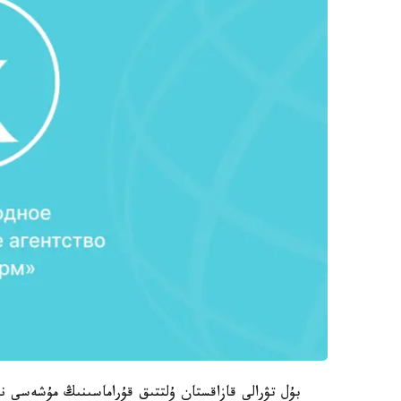
بۇل تۋرالى قازاقستان ۇلتتىق قۇراماسىنىڭ مۇشەسى نۇ