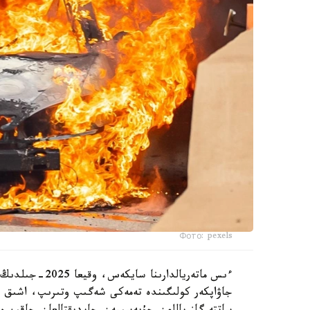
Фото: pexels
ءىس ماتەريالدارى
جاۋاپكەر كولىگىندە تەمەكى شەگىپ وتىرىپ، اشىق ت