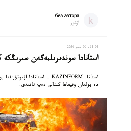
без автора
اۆتور
11:08, 06 تامىز 2026
استانادا سوندىرىلمەگەن سىرىڭكە 
استانا. KAZINFORM - استانادا 
دە بولعان وقيعاعا كىنالى دەپ تانىدى.