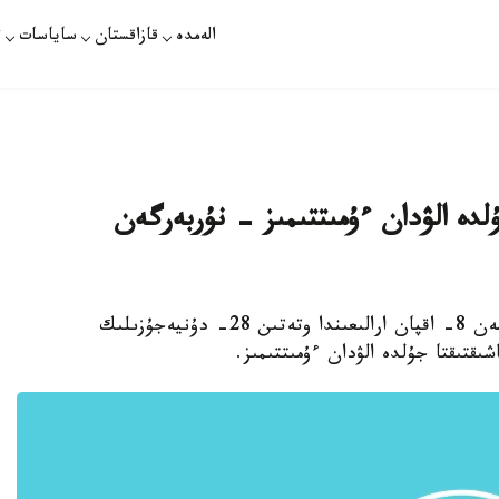
الەمدە
قازاقستان
ساياسات
ت
ۇلدە الۋدان ءۇمىتتىمىز - نۇربەرگەن
ورال. قازاقپارات - الماتى قالاسىندا 28- قاڭتار مەن 8- اقپان ارالىعىندا وتەتىن 28- دۇنيەجۇزىلىك
قتىقتا جۇلدە الۋدان ءۇمىتتىمىز.