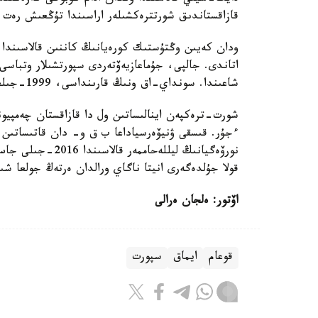
قازاقستاندىق شورتترەكشىلەر اراسىندا تۇڭعىش رەت 
شاعىندا. سونداي-اق ونىڭ قارىنداسى، 1999-جىلعى عاليا بولاشاعىنان ۇلكەن ءۇمىت كۇتتىرەدى.
شورت-ترەكپەن اينالىساتىن ول دا قازاقستان چەمپيونا
ءجۇر. قىسقى ۋنيۆەرسياداعا ب ق و- دان قاتىساتىن اب
قولا جۇلدەگەرى انيتا ناگاي ورالدان ەرتەڭ جولعا شىق
اۆتور: ەلجان ەرالى
قوعام
ايماق
سپورت