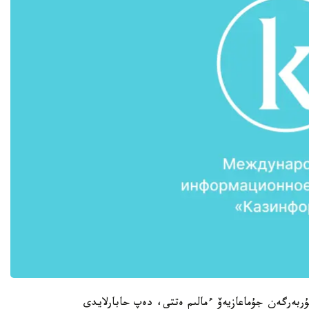
ربەرگەن جۇماعازيەۆ ءمالىم ەتتى، دەپ حابارلايدى