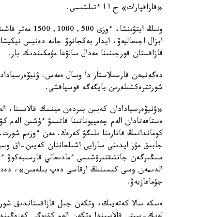
«قازاقپارات» ح ا ا ءتىلشىسى.
ونىڭ ايتۋىنشا، ء
قازاقستان قورجىنىنا مەدال سالۋعا مۇمكىندىك بار.
دەگەنمەن قارسىلاستار دا وسال ەمەس. ۋنيۆەرسيادادا
شورتترەكشىلەرىن بايگەگە قوسپاقشى.
«ۋنيۆەرسيادادان كەيىن بىردەن مينسك قالاسىنا، الە
ەستافەتادان الەم چەمپيوناتىنا قاتىسۋ ءۇشىن الەم 
كوماندانىڭ قاتارىنا ىلىگۋ كەرەك. مەن ءوزىم شورت-
جابىق مۇز ايدىنى سارايى اشىلعاننان كەيىن-اق وسى
سىڭىرگەن جاتتىقتىرۋشىسى ءمادىعالي قارسىبەكوۆ ءب
الدىمەن وسى كىسىنىڭ ارقاسى دەپ بىلەمىن»، دەدى
جۇماعازيەۆ.
ەسكە سالا كەتەيىك، وتكەن جىل قازاقستاندىق شو