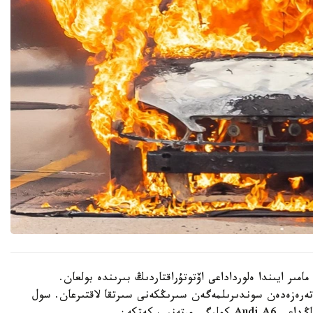
نا سايكەس، وقيعا 2025-جىلدىڭ مامىر ايىندا ەلورداداعى اۆتوتۇراقتاردىڭ بىرىندە بولعان.
ەرەزەدەن سوندىرىلمەگەن سىرىڭكەنى سىرتقا لاقتىرعان. سول