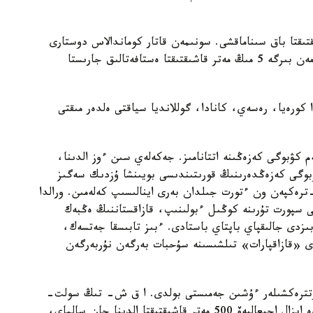
وزى 500, 1000, 1500 مەتر قاشىقتىقتا باق سىناماقشى. سونىمەن قاتار كوماندالاس دوستارى
ابزال اجىعاليەۆ، ايدار بەكجانوۆ جانە دەنيس نيكيشامەن بىرگە 5 مىڭ مەتر قاشىقتىقتا ەستافەتالىق جارىستا
 كورەيا، رەسەي، كانادا، گوللانديا سياقتى ەلدەر مىقتى
م كۋبوگى كەزەڭىنە اتتانامىز. جەكەلەي سىن ءوز الدىنا،
كۋبوگى كەزەڭدەرىنىڭ قورىتىندىسى بويىنشا ۇزدىك سەگىز
ترەكپەن ون ءتورت جىلدان بەرى اينالىسىپ كەلەمىن. ورالدا
 سپورت تۇرىنە كوڭىل ءبولىنىپ، قازاقستاننىڭ ەڭبەك
ىزدى جالىقپاي باپتاي باستادى. ءبىز تابىسقا جەتسەك،
 «قازاقپارات» تىلشىسىنە سۇحبات بەرگەن نۇربەرگەن
رتترەكشىلەر ءۇشىن جەمىستى بولدى. ا ق ش- تىڭ سولت-
لەيك-سيتي قالاسىندا وتكەن الەم كۋبوگى كەزەڭىندە ابزال اجىعاليەۆ 500 مەتر قاشىقتىقتا الدىنا جان سالماي،