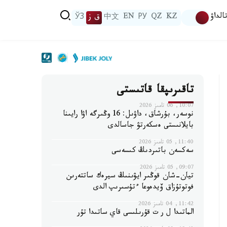
الداۋ
KZ
QZ
РУ
EN
中文
ق ز
ЎЗ
تاقىرىپقا قاتىستى
10:07, 06 تامىز 2026
نوسەر، بۇرشاق، داۋىل: 16 وڭىرگە اۋا رايىنا
بايلانىستى ەسكەرتۋ جاسالدى
11:40, 05 تامىز 2026
سەكسەن باتىردىڭ كىسەسى
09:07, 05 تامىز 2026
تيان-شان قوڭىر ايۋىنىڭ سيرەك ساتتەرىن
فوتوتۇزاق ۆيدەوعا ءتۇسىرىپ الدى
11:42, 04 تامىز 2026
الماتىدا ل ر ت قۇرىلىسى قاي ساتىدا تۇر