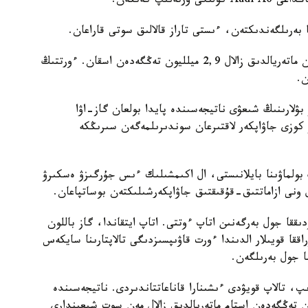
نىپ كەتكەن.
بەرىلگەندىكتەن، ءىستى تاراز قالالىق سوتى قاراعان.
تاۋەلسىز باعالاۋ قورىتىندىسىنا سايكەس، كەلتىرىلگەن ماتەريالدىق زالال 2,9 ميلليون تەڭگەدەن اسقان. ءورتتىڭ
ن.
بۋلارىنىڭ شىعۋى ناتيجەسىندە پايدا بولعان گاز-اۋا
ۋ كوزى جاۋاپكەر لاقتىرعان سوندىرىلمەگەن سىرىڭكە
بولماۋىنا بايلانىستى، ال اكىمشىلىك ءىس جۇرگىزۋ ەسكىرۋ
ۇل ونى ازاماتتىق-قۇقىقتىق جاۋاپكەرشىلىكتەن بوساتپاعان.
قا جول بەرگەنىن اتاپ ءوتتى. اتاپ ايتقاندا، گاز باللون
ققا قويىلار الدىندا ءورت قاۋىپسىزدىگى تالاپتارىنا سايكەس
 جول بەرىلگەن.
، تالاپ قويۋدى ءىشىنارا قاناعاتتاندىردى. ناتيجەسىندە
 تالاپ قويۋشىنىڭ پايداسىنا 1,6 ميلليون تەڭگەدەن استام ماتەريالدىق زالال مەن سوت شىعىندارى