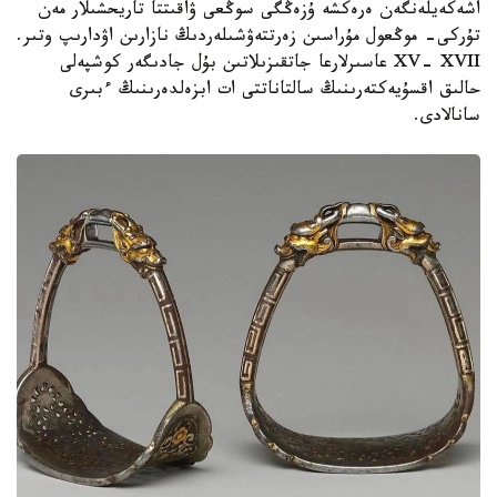
اشەكەيلەنگەن ەرەكشە ۇزەڭگى سوڭعى ۋاقىتتا تاريحشىلار مەن
تۇركى- موڭعول مۇراسىن زەرتتەۋشىلەردىڭ نازارىن اۋدارىپ وتىر.
XV- XVII عاسىرلارعا جاتقىزىلاتىن بۇل جادىگەر كوشپەلى
حالىق اقسۇيەكتەرىنىڭ سالتاناتتى ات ابزەلدەرىنىڭ ءبىرى
سانالادى.