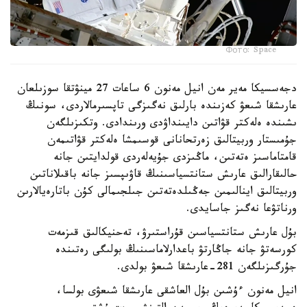
Фото: Space
دجەسسيكا مەير مەن انيل مەنون 6 ساعات 27 مينۋتقا سوزىلعان
عارىشقا شىعۋ كەزىندە بارلىق نەگىزگى تاپسىرمالاردى، سونىڭ
ىشىندە ەلەكتر قۋاتىن دايىنداۋدى ورىندادى. وتكىزىلگەن
جۇمىستار وربيتالىق زەرتحانانى قوسىمشا ەلەكتر قۋاتىمەن
قامتاماسىز ەتەتىن، ماڭىزدى جۇيەلەردى قولدايتىن جانە
حالىقارالىق عارىش ستانتسياسىنىڭ قاۋىپسىز جانە باقىلاناتىن
وربيتالىق اينالىمىن جەڭىلدەتەتىن جىلجىمالى كۇن باتارەيالارىن
ورناتۋعا نەگىز جاسايدى.
بۇل عارىش ستانتسياسىن قۇراستىرۋ، تەحنيكالىق قىزمەت
كورسەتۋ جانە جاڭارتۋ باعدارلاماسىنىڭ بولىگى رەتىندە
جۇرگىزىلگەن 281-عارىشقا شىعۋ بولدى.
انيل مەنون ءۇشىن بۇل العاشقى عارىشقا شىعۋى بولسا،