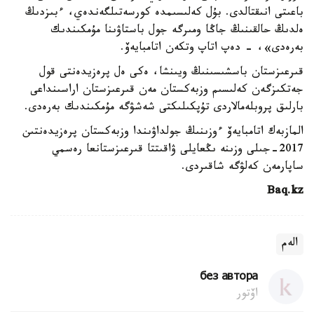
باعىتى انىقتالدى. بۇل كەلىسىمدە كورسەتىلگەندەي، ءبىزدىڭ
ەلدىڭ حالقىنىڭ جاڭا ومىرگە جول باستاۋىنا مۇمكىندىك
بەرەدى»، - دەپ اتاپ وتكەن اتامبايەۆ.
قىرعىزستان باسشىسىنىڭ ويىنشا، ەكى ەل پرەزيدەنتى قول
جەتكىزگەن كەلىسىم وزبەكستان مەن قىرعىزستان اراسىنداعى
بارلىق پروبلەمالاردى تۇپكىلىكتى شەشۋگە مۇمكىندىك بەرەدى.
المازبەك اتامبايەۆ ءوزىنىڭ جولداۋىندا وزبەكستان پرەزيدەنتىن
2017-جىلى وزىنە ىڭعايلى ۋاقىتتا قىرعىزستانعا رەسمي
ساپارمەن كەلۋگە شاقىردى.
Baq.kz
الەم
без автора
اۆتور