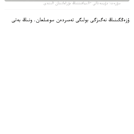
سۋرەت: دۇيسەنالى ءالىماقىننىڭ مۇراعاتىنان الىندى
ۇزەڭگىنىڭ نەگىزگى بولىگى تەمىردەن سوعىلعان. ونىڭ بەتى
التىن جانە كۇمىس اشەكەيلەرمەن بەزەندىرىلىپ، تابان تىرەيتىن
بولىگىنىڭ جيەگى نازىك ورنەكتەرمەن كومكەرىلگەن. ولشەمى -
15,9 × 19 سانتيمەتر. بۇل بۇيىم سول داۋىردەگى دالا
ۇستالارىنىڭ تەمىر وڭدەۋ، زەرگەرلىك جانە كوركەم اشەكەيلەۋ
ونەرىنىڭ جوعارى دەڭگەيدە بولعانىن كورسەتەدى.
كوشپەلى وركەنيەتتە ۇزەڭگى تەك اتقا مىنۋگە ارنالعان قۇرال عانا
ەمەس، يەسىنىڭ الەۋمەتتىك مارتەبەسىن بىلدىرەتىن ماڭىزدى
بەلگى بولعان. اسىرەسە التىن جانە كۇمىسپەن اپتالعان ۇزەڭگىلەر
اقسۇيەكتەر مەن بيلەۋشى اۋلەت وكىلدەرىنە ءتان بولعانى
بەلگىلى.
جازۋدا نە جازىلعان؟
جادىگەردىڭ ەرەكشەلىگى - ونىڭ بويىندا كونە ۇيعىر جازۋىمەن
قاشالعان ءماتىننىڭ بولۋى. وسى جازۋعا بايلانىستى ءارتۇرلى