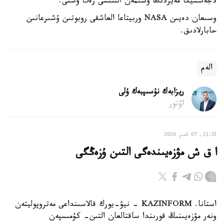
دجەسسيكا مەيردىڭ وسىمەن التىنشى رەت ۇشتى.
وسىعان دەيىن NASA وربيتاعا العاشقى روبوتىن ۇشىرعانىن
حابارلادىق.
الەم
ريزابەك نۇسىپبەك ۇلى
اۆتور
11:25, 07 تامىز 2026
ا ق ش مۋزەيىندەگى التىن ۇزەڭگى
استانا. KAZINFORM - نيۋ-يورك قالاسىنداعى مەتروپوليتەن
ونەر مۋزەيىنىڭ قورىندا ساقتالعان التىن- كۇمىسپەن