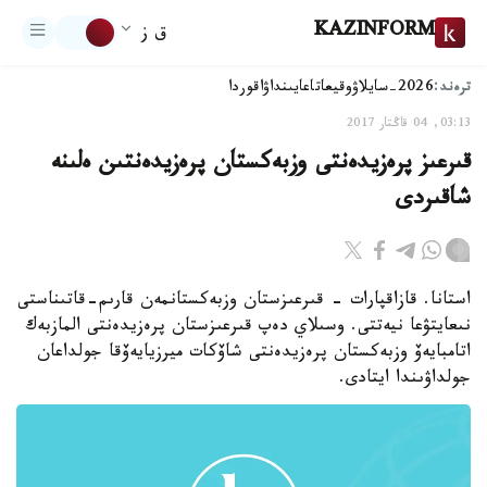
KAZINFORM
ق ز
ترەند:
2026-سايلاۋ
وقيعا
تاعايىنداۋ
اقوردا
03:13, 04 قاڭتار 2017
قىرعىز پرەزيدەنتى وزبەكستان پرەزيدەنتىن ەلىنە
شاقىردى
استانا. قازاقپارات - قىرعىزستان وزبەكستانمەن قارىم-قاتىناستى
نىعايتۋعا نيەتتى. وسىلاي دەپ قىرعىزستان پرەزيدەنتى المازبەك
اتامبايەۆ وزبەكستان پرەزيدەنتى شاۆكات ميرزيايەۆقا جولداعان
جولداۋىندا ايتادى.