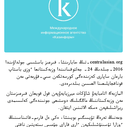
centralasian.org-تىڭ حابارىنشا، قىرعىز باسشىسى جولداۋىندا
2016-جىلدىڭ 24- جەلتوقسانىندا وزبەكستانعا ءوزى باستاپ
بارعان ساپارى كەزىندەگى كورسەتكەن سىي-قۇرمەتى مەن
قوناقجايلىعىنا العىسىن بىلدىرەدى.
المازبەك اتامبايەۆ شاۆكات ميرزيايەۆپەن قول قويعان قىرعىزستان
مەن وزبەكستاننىڭ ماڭگىلىك دوستىعى جونىندەگى كەلىسىمدى
ريزاشىلىقپەن ەسكە الاتىنىن ايتقان.
«مەنىڭ تەرەڭ تۇيسىگىم بويىنشا، ەكى ەل قارىم-قاتىناسىنىڭ
ءوزارا تۇسىنۋشىلىكپەن ءارى قاراي جۇمىس ىستەيتىن ناقتى