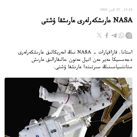
13:24, 07 تامىز 2026
NASA عارىشكەرلەرى عارىشقا ۇشتى
استانا. قازاقپارات - NASA نىڭ امەريكالىق عارىشكەرلەرى
دجەسسيكا مەير مەن انيل مەنون حالىقارالىق عارىش
ستانتسياسىنىڭ سىرتىندا عارىشقا ۇشتى.