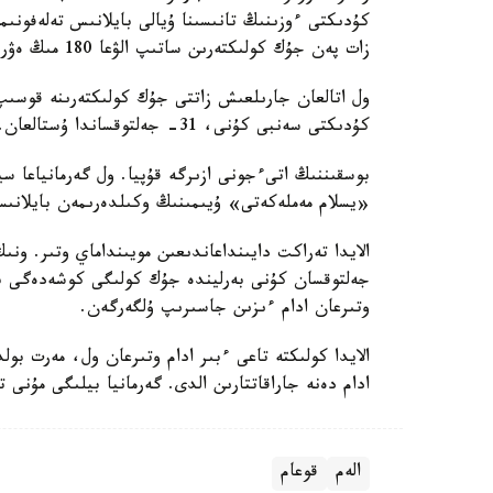
كۇدىكتى ءوزىنىڭ تانىسىنا ۇيالى بايلانىس تەلەفونى
زات پەن جۇك كولىكتەرىن ساتىپ الۋعا 180 مىڭ ەۋرو سۇراعان.
ول اتالعان جارىلعىش زاتتى جۇك كولىكتەرىنە قوسىپ،
كۇدىكتى سەنبى كۇنى، 31- جەلتوقساندا ۇستالعان.
بوسقىننىڭ اتىءجونى ازىرگە قۇپيا. ول گەرمانياعا 
«يسلام مەملەكەتى» ۇيىمىنىڭ وكىلدەرىمەن بايلانىسۋ
جەلتوقسان كۇنى بەرليندە جۇك كولىگى كوشەدەگى با
وتىرعان ادام ءىزىن جاسىرىپ ۇلگەرگەن.
ادام دەنە جاراقاتتارىن الدى. گەرمانيا بيلىگى مۇنى ت
الەم
قوعام