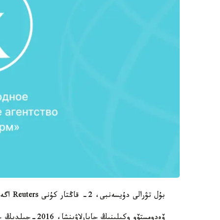
بۇل تۋرالى دۇيسەنبى، 2- قاڭتار كۇنى Reuters اگەنتتىگى ەل پروكۋراتۋراسىنا سىلتەمە جاساپ حابارلادى.
ۆەدومستۆو وكىلىنى