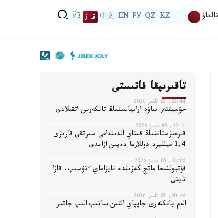
الداۋ
KZ
QZ
РУ
EN
中文
ق ز
ЎЗ
تاقىرىپقا قاتىستى
22:44, 05 تامىز 2026
حۋسيتتەر ساۋد ارابياسىنىڭ تانكەرىن اتقىلادى
22:31, 05 تامىز 2026
قىرعىزستاننىڭ قىتاي الدىنداعى سىرتقى قارىزى
1,4 ميلليرد دوللارعا دەيىن ازايدى
21:06, 05 تامىز 2026
فۋتبولشىعا ماتچ كەزىندە نايزاعاي ءتۇسىپ، قازا
تاپتى
20:46, 05 تامىز 2026
الەم بانكتەرى جاپپاي التىن ساتىپ الىپ جاتىر