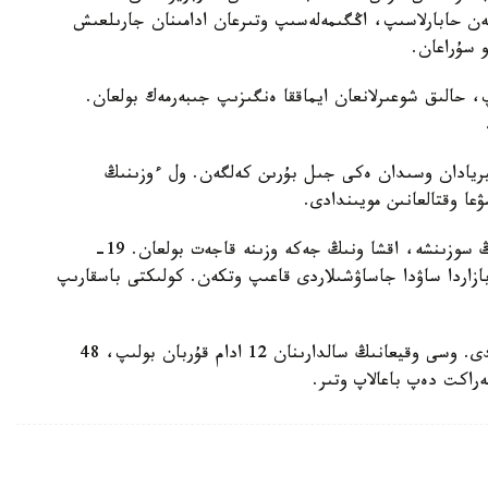
مەن حابارلاسىپ، اڭگىمەلەسىپ وتىرعان ادامىنان جارىلعىش
 حالىق شوعىرلانعان ايماققا ەنگىزىپ جىبەرمەك بولعان.
سيريادان وسىدان ەكى جىل بۇرىن كەلگەن. ول ءوزىنىڭ
عا وقتالعانىن مويىندادى.
الايدا تەراكت دايىنداعاندىعىن مويىنداماي وتىر. ونىڭ سوزىنشە، اقشا ونىڭ جەكە وزىنە قاجەت بولعان. 19-
زاردا ساۋدا جاساۋشىلاردى قاعىپ وتكەن. كولىكتى باسقارىپ
الايدا كولىكتە تاعى ءبىر ادام وتىرعان ول، مەرت بولدى. وسى وقيعانىڭ سالدارىنان 12 ادام قۇربان بولىپ، 48
ەراكت دەپ باعالاپ وتىر.