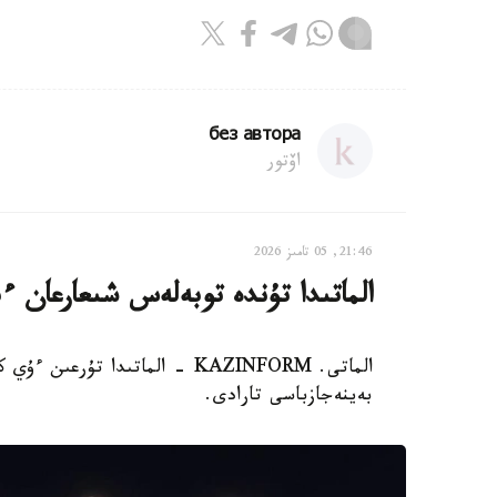
без автора
اۆتور
21:46, 05 تامىز 2026
الماتىدا تۇندە توبەلەس شىعارعان ءب
الماتى. KAZINFORM - الماتىدا 
بەينەجازباسى تارادى.