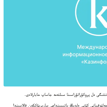
ڭ حابارلاۋىنشا، 2016-جىلدىڭ جەلتوقسانى كۇنى ەلدىڭ باتىسىنداعى ساربريۋككەن قالاسىندا