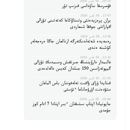
19:10, 05 تامىز 2026
قۇمىرسقا ساۋداسى قىزىپ تۇر
17:07, 05 تامىز 2026
يران پرەزيدەنتى وتستاۆكاعا كەتەتىنى تۋرالى
اقپاراتتى جوققا شىعاردى
13:56, 05 تامىز 2026
رەسەيدە شەتەلدىكتەرگە ارنالعان جاڭا ەرەجەلەر
كۇشىنە ەندى
13:42, 05 تامىز 2026
عالىمدار دارۆيننىڭ جىرتقىش وسىمدىك تۋرالى
گيپوتەزاسىن 150 جىلدان كەيىن دالەلدەدى
12:42, 05 تامىز 2026
قىتايدا ۇزاق ۋاقىت تەلەفوننان باس الماعان
ستۋدەنت اۋرۋحاناعا ءتۇستى
10:06, 05 تامىز 2026
جاپونيادا اپتاپ ىستىقتان ءبىر اپتادا 7 ادام كوز
جۇمدى