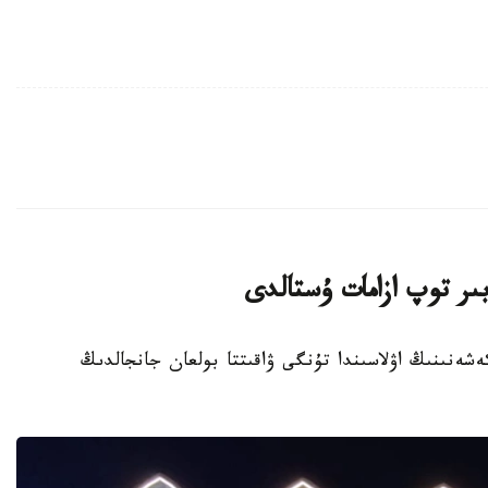
ىر توپ ازامات ۇستالدى
تۇرعىن ءۇي كەشەنىنىڭ اۋلاسىندا تۇنگى ۋاقىتتا بولعان جانجالدىڭ