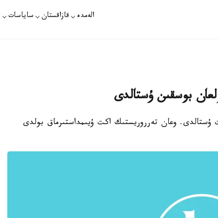
الەمدە
قازاقستان
ساياسات
ت
ولعان بوسقىن ۇستالدى
انت ۇستالدى. وعان تەرروريستىك اكت ۇيىمداستىرماق بولدى