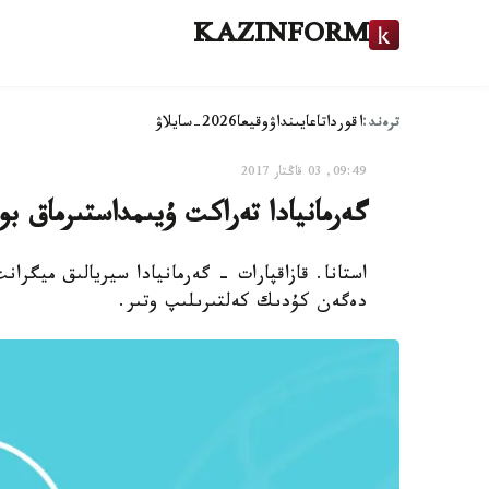
KAZINFORM
ترەند:
اقوردا
تاعايىنداۋ
وقيعا
2026-سايلاۋ
09:49, 03 قاڭتار 2017
گەرمانيادا تەراكت ۇيىمداستىرماق ب
استانا. قازاقپارات - گەرمانيادا سيريالىق ميگر
دەگەن كۇدىك كەلتىرىلىپ وتىر.