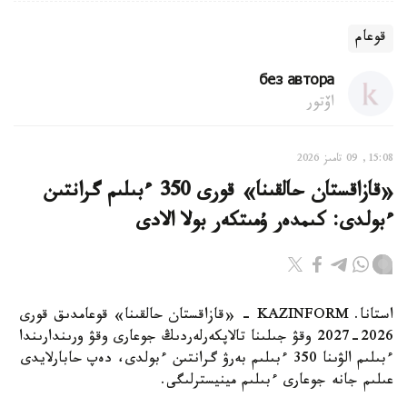
قوعام
без автора
اۆتور
15:08, 09 تامىز 2026
«قازاقستان حالقىنا» قورى 350 ءبىلىم گرانتىن
ءبولدى: كىمدەر ۇمىتكەر بولا الادى
استانا. KAZINFORM - «قازاقستان حالقىنا» قوعامدىق قورى
2026-2027 وقۋ جىلىنا تالاپكەرلەردىڭ جوعارى وقۋ ورىندارىندا
ءبىلىم الۋىنا 350 ءبىلىم بەرۋ گرانتىن ءبولدى، دەپ حابارلايدى
عىلىم جانە جوعارى ءبىلىم مينيسترلىگى.