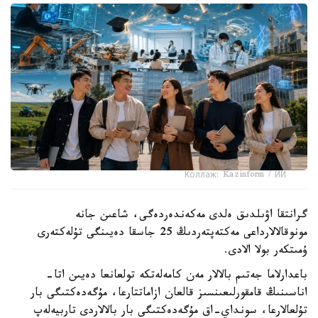
Коллаж: Kazinform / ИИ
گرانتقا اۋىلدىق ەلدى مەكەندەردەگى، شاعىن جانە
مونوقالالارداعى مەكتەپتەردىڭ 25 جاسقا دەيىنگى تۇلەكتەرى
ۇمىتكەر بولا الادى.
باعدارلاما جەتىم بالالار مەن كامەلەتكە تولعانعا دەيىن اتا-
اناسىنىڭ قامقورلىعىنسىز قالعان ازاماتتارعا، مۇگەدەكتىگى بار
تۇلعالارعا، سونداي-اق مۇگەدەكتىگى بار بالالاردى تاربيەلەپ