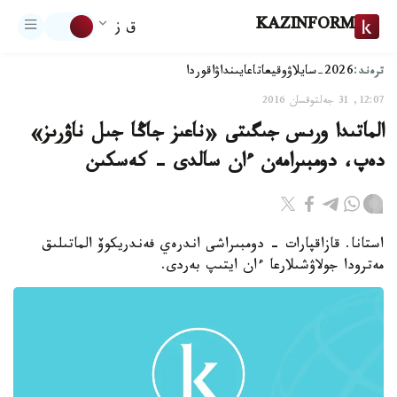
KAZINFORM
ق ز
ترەند:
2026-سايلاۋ
وقيعا
تاعايىنداۋ
اقوردا
12:07, 31 جەلتوقسان 2016
الماتىدا ورىس جىگىتى «ناعىز جاڭا جىل ناۋرىز»
دەپ، دومبىرامەن ءان سالدى - كەسكىن
استانا. قازاقپارات - دومبىراشى اندرەي فەندريكوۆ الماتىلىق
مەترودا جولاۋشىلارعا ءان ايتىپ بەردى.