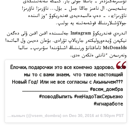
تۇسىرمەڭىزدەر - باسقا جولى بار. كىمگە سەنەتىنىڭدى
بىلمەيمىن. ال ناعىز جاڭا جىل - بۇل... ناۋرىز! ناۋرىز!
ناۋرىز!»، - دەپ مالىمدەيدى فەندريكوۆ ءوز انىندە
جولاۋشىلارىنىڭ قوشەمەتىنە يە بولىپ.
اندرەي فەندريكوۆ Instagram جەلىسىندە اقىن اقىن ۇلى دەگەن
نيكپەن ۆيدەوروليكتەر جاريالاپ تۇرادى. بۇعان دەيىن ول الماتىدا
McDonalds تاماقتانۋ ورنىنىڭ اشىلۋىندا سۋىرىپ- سالما
ونەرىمەن ءتانتى ەتكەن ەدى.
Ёлочки,подарочки это все конечно здорово, но
мы то с вами знаем, что такое настоящий
Новый Год! Или не все согласны с Акынычем???
_________________________ #всем_домбра
#поводВыпить #неНадоТакСерьезно
#нгнаработе
A video posted by Акын Акыныч (@vsem_dombra) on Dec 30, 2016 at 6:50pm PST