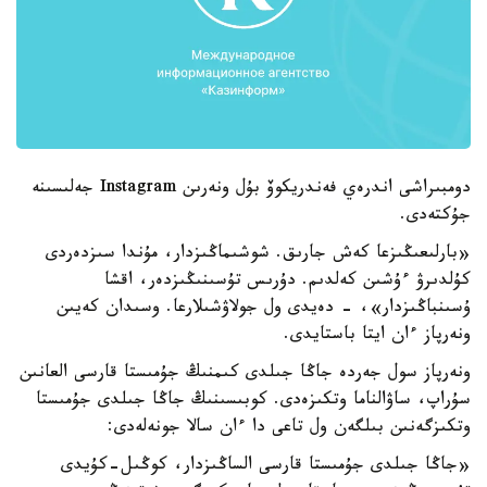
دومبىراشى اندرەي فەندريكوۆ بۇل ونەرىن Instagram جەلىسىنە
جۇكتەدى.
«بارلىعىڭىزعا كەش جارىق. شوشىماڭىزدار، مۇندا سىزدەردى
كۇلدىرۋ ءۇشىن كەلدىم. دۇرىس تۇسىنىڭىزدەر، اقشا
ۇسىنباڭىزدار»، - دەيدى ول جولاۋشىلارعا. وسىدان كەيىن
ونەرپاز ءان ايتا باستايدى.
ونەرپاز سول جەردە جاڭا جىلدى كىمنىڭ جۇمىستا قارسى العانىن
سۇراپ، ساۋالناما وتكىزەدى. كوبىسىنىڭ جاڭا جىلدى جۇمىستا
وتكىزگەنىن بىلگەن ول تاعى دا ءان سالا جونەلەدى:
«جاڭا جىلدى جۇمىستا قارسى الساڭىزدار، كوڭىل-كۇيدى