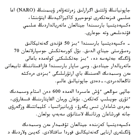
جاپونيانىڭ ۇلتتىق اگرارلىق زەرتتەۋلەر ۇيىمىنىڭ (NARO) اعا
عىلىمي قىزمەتكەرى توموحيرو كاكيزاكيدىڭ ايتۋىنشا،
ەكسپەديتسيا بارىسىندا جينالعان ماتەريالداردىڭ عىلىمي
قۇندىلىعى وتە جوعارى.
- ەكسپەديتسيا بارىسىندا ءبىز 50 قۇندى گەنەتيكالىق
رەسۋرستى جيناي الدىق. بۇل كورسەتكىش جوسپارلانعان 70
ۇلگىگە جەتپەسە دە، ءبىز جەتكىلىكتى كولەمدە باعالى
ماتەريالدار جينادىق. وسى ساپار بارىسىندا قازاقستاننىڭ تابيعاتى
مەن وسىمدىك الەمىنىڭ باي ارتۇرلىلىگى ءبىزدى ەرەكشە
تاڭعالدىردى،-دەدى جاپونيالىق عالىم.
جالپى سوڭعى ءۇش عاسىردا الەمدە 600 دەن استام وسىمدىك
ءتۇرى جويىلىپ كەتكەن. بۇعان ورمان القاپتارىنىڭ قىسقارۋى،
جەردى شامادان تىس يگەرۋ، ۋربانيزاتسيا، كليماتتىڭ وزگەرۋى
جانە قورشاعان ورتانىڭ لاستانۋى سەبەپ بولعان.
ەكسپەديتسيا كەزىندە جينالعان تۇقىمدار مەن وسىمدىك
ۇلگىلەرى ارنايى گەنەتيكالىق قوردا ساقتالادى. كەيىن ولاردىڭ د