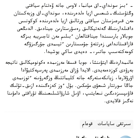
- ءبىز سونداي-اق ميانما، لاوس جانە ۆەتنام سياقتى
وڭتۇستىك-شىعىس ازيا ەلدەرىندە، سونداي-اق وزبەكستان
مەن قىرعىزستان سياقتى ورتالىق ازيا ەلدەرىندە كوكونىس
داقىلدارىنىڭ گەنەتيكالىق رەسۋرستارىن جينادىق. الدىڭعى
جوبالار بارىسىندا جيناقتالعان ءبىلىم مەن تاجىريبە بىزگە
قازاقستانداعى زەرتتەۋ جۇمىستارىن ءتيىمدى جۇرگىزۋگە
كومەكتەسىپ جاتىر،- دەيدى ساكي يوشيدا.
عالىمداردىڭ ايتۋىنشا، جوبا قىسقا مەرزىمدە ەكونوميكالىق ناتيجە
بەرۋدى كوزدەمەيدى. الايدا ۇزاق مەرزىمدى پەرسپەكتيۆادا
اۋرۋلارعا، زيانكەستەرگە جانە كليماتتىڭ وزگەرۋىنە ءتوزىمدى
جاڭا سورتتار شىعۋى مۇمكىن. بۇل ءوز كەزەگىندە ازىق-تۇلىك
قاۋىپسىزدىگىن نىعايتىپ، اۋىل شارۋاشىلىعىنىڭ تۇراقتى دامۋىنا
نەگىز قالايدى.
سىرتقى ساياسات
قوعام