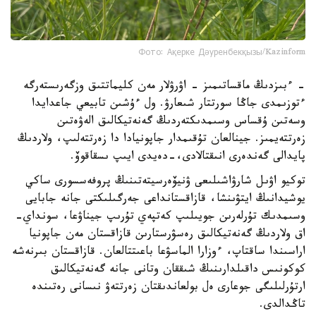
Фото: Ақерке Дәуренбекқызы/Kazinform
- ءبىزدىڭ ماقساتىمىز - اۋرۋلار مەن كليماتتىق وزگەرىستەرگە
ءتوزىمدى جاڭا سورتتار شىعارۋ. ول ءۇشىن تابيعي جاعدايدا
وسەتىن ۇقساس وسىمدىكتەردىڭ گەنەتيكالىق الەۋەتىن
زەرتتەيمىز. جينالعان تۇقىمدار جاپونيادا دا زەرتتەلىپ، ولاردىڭ
پايدالى گەندەرى انىقتالادى،-دەيدى ايىپ ىسقاقوۆ.
توكيو اۋىل شارۋاشىلىعى ۋنيۆەرسيتەتىنىڭ پروفەسسورى ساكي
يوشيدانىڭ ايتۋىنشا، قازاقستانداعى جەرگىلىكتى جانە جابايى
وسىمدىك تۇرلەرىن جويىلىپ كەتپەي تۇرىپ جيناۋعا، سونداي-
اق ولاردىڭ گەنەتيكالىق رەسۋرستارىن قازاقستان مەن جاپونيا
اراسىندا ساقتاپ، ءوزارا الماسۋعا باعىتتالعان. قازاقستان بىرنەشە
كوكونىس داقىلدارىنىڭ شىققان وتانى جانە گەنەتيكالىق
ارتۇرلىلىگى جوعارى ەل بولعاندىقتان زەرتتەۋ نىسانى رەتىندە
تاڭدالدى.