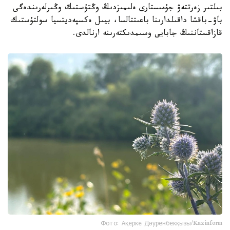
بىلتىر زەرتتەۋ جۇمىستارى ەلىمىزدىڭ وڭتۇستىك وڭىرلەرىندەگى
باۋ-باقشا داقىلدارىنا باعىتتالسا، بيىل ەكسپەديتسيا سولتۇستىك
قازاقستاننىڭ جابايى وسىمدىكتەرىنە ارنالدى.
Фото: Ақерке Дәуренбекқызы/Kazinform