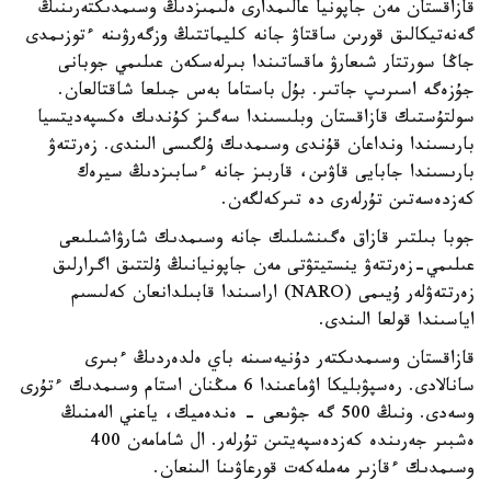
قازاقستان مەن جاپونيا عالىمدارى ەلىمىزدىڭ وسىمدىكتەرىنىڭ
گەنەتيكالىق قورىن ساقتاۋ جانە كليماتتىڭ وزگەرۋىنە ءتوزىمدى
جاڭا سورتتار شىعارۋ ماقساتىندا بىرلەسكەن عىلىمي جوبانى
جۇزەگە اسىرىپ جاتىر. بۇل باستاما بەس جىلعا شاقتالعان.
سولتۇستىك قازاقستان وبلىسىندا سەگىز كۇندىك ەكسپەديتسيا
بارىسىندا ونداعان قۇندى وسىمدىك ۇلگىسى الىندى. زەرتتەۋ
بارىسىندا جابايى قاۋىن، قاربىز جانە ءسابىزدىڭ سيرەك
كەزدەسەتىن تۇرلەرى دە تىركەلگەن.
جوبا بىلتىر قازاق ەگىنشىلىك جانە وسىمدىك شارۋاشىلىعى
عىلىمي-زەرتتەۋ ينستيتۋتى مەن جاپونيانىڭ ۇلتتىق اگرارلىق
زەرتتەۋلەر ۇيىمى (NARO) اراسىندا قابىلدانعان كەلىسىم
اياسىندا قولعا الىندى.
قازاقستان وسىمدىكتەر دۇنيەسىنە باي ەلدەردىڭ ءبىرى
سانالادى. رەسپۋبليكا اۋماعىندا 6 مىڭنان استام وسىمدىك ءتۇرى
وسەدى. ونىڭ 500 گە جۋىعى - ەندەميك، ياعني الەمنىڭ
ەشبىر جەرىندە كەزدەسپەيتىن تۇرلەر. ال شامامەن 400
وسىمدىك ءقازىر مەملەكەت قورعاۋىنا الىنعان.