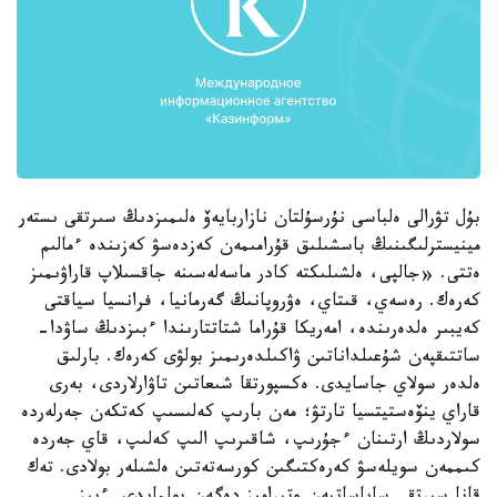
بۇل تۋرالى ەلباسى نۇرسۇلتان نازاربايەۆ ەلىمىزدىڭ سىرتقى ىستەر
مينيسترلىگىنىڭ باسشىلىق قۇرامىمەن كەزدەسۋ كەزىندە ءمالىم
ەتتى. «جالپى، ەلشىلىكتە كادر ماسەلەسىنە جاقسىلاپ قاراۋىمىز
كەرەك. رەسەي، قىتاي، ەۋروپانىڭ گەرمانيا، فرانسيا سياقتى
كەيبىر ەلدەرىندە، امەريكا قۇراما شتاتتارىندا ءبىزدىڭ ساۋدا-
ساتتىقپەن شۇعىلداناتىن ۋاكىلدەرىمىز بولۋى كەرەك. بارلىق
ەلدەر سولاي جاسايدى. ەكسپورتقا شىعاتىن تاۋارلاردى، بەرى
قاراي ينۆەستيتسيا تارتۋ؛ مەن بارىپ كەلىسىپ كەتكەن جەرلەردە
سولاردىڭ ارتىنان ءجۇرىپ، شاقىرىپ الىپ كەلىپ، قاي جەردە
كىممەن سويلەسۋ كەرەكتىگىن كورسەتەتىن ەلشىلەر بولادى. تەك