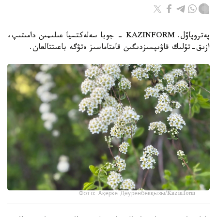
پەتروپاۆل. KAZINFORM - جوبا سەلەكتسيا عىلىمىن دامىتىپ،
ازىق-تۇلىك قاۋىپسىزدىگىن قامتاماسىز ەتۋگە باعىتتالعان.
Фото: Ақерке Дәуренбекқызы/Kazinform