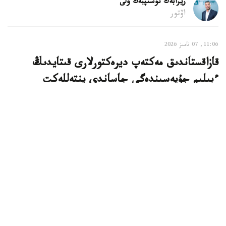
ريزابەك نۇسىپبەك ۇلى
اۆتور
11:06, 07 تامىز 2026
قازاقستاندىق مەكتەپ ديرەكتورلارى قىتايدىڭ
ءبىلىم جۇيەسىندەگى جاساندى ينتەللەكت
تاجىريبەسىن مەڭگەردى
استانا. KAZINFORM - قازاقستاندىق مەكتەپ ديرەكتورلارى
قىتايدا وتكەن حالىقارالىق سەميناردا جاساندى ينتەللەكتتى
ءبىلىم بەرۋ جۇيەسىنە ەنگىزۋدىڭ وزىق تاجىريبەسىمەن
تانىستى، دەپ حابارلايدى وقۋ-اعارتۋ مينيسترلىگى.