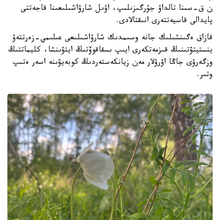
ن ق-سىنا تالداۋ جۇرگىزىلىپ، اۋىل شارۋاشىلىعىنا قاجەتتى
پايدالى قاسيەتتەرى انىقتالادى.
قازاق ەگىنشىلىك جانە وسىمدىك شارۋاشىلىعى عىلىمي-زەرتتەۋ
ينستيتۋتىنىڭ قىزمەتكەرى ايىپ ىسقاقوۆتىڭ ايتۋىنشا، كليماتتىڭ
وزگەرۋى جاڭا اۋرۋلار مەن زيانكەستەردىڭ كوبەيۋىنە اسەر ەتىپ
وتىر.