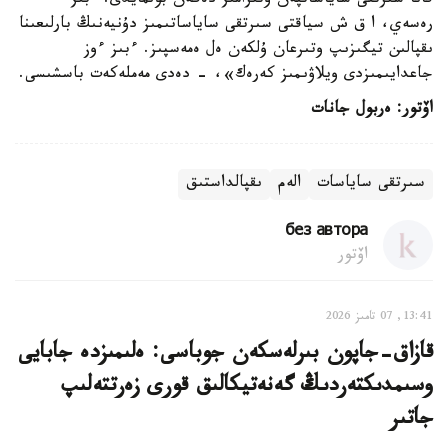
قانا سىرتقى ساياساتپەن وتىرامىز دەگەن بولمايدى. ءبىز
رەسەي، ا ق ش سياقتى سىرتقى ساياساتىمىز دۇنيەنىڭ بارلىعىنا
ىقپالىن تيگىزىپ وتىرعان ۇلكەن ەل ەمەسپىز. ءبىز ءوز
جاعدايىمىزدى ويلاۋىمىز كەرەك»، - دەدى مەملەكەت باسشىسى.
اۆتور: ەربول جانات
سىرتقى ساياسات
الەم
ىقپالداستىق
без автора
اۆتور
13:41, 07 تامىز 2026
قازاق-جاپون بىرلەسكەن جوباسى: ەلىمىزدە جابايى
وسىمدىكتەردىڭ گەنەتيكالىق قورى زەرتتەلىپ
جاتىر