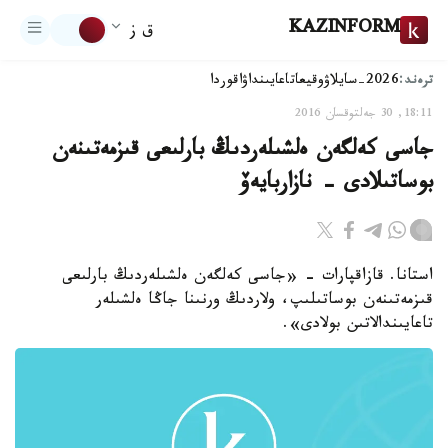
KAZINFORM
ق ز
ترەند:
2026-سايلاۋ
وقيعا
تاعايىنداۋ
اقوردا
18:11, 30 جەلتوقسان 2016
جاسى كەلگەن ەلشىلەردىڭ بارلىعى قىزمەتىنەن
بوساتىلادى - نازاربايەۆ
استانا. قازاقپارات - «جاسى كەلگەن ەلشىلەردىڭ بارلىعى
قىزمەتىنەن بوساتىلىپ، ولاردىڭ ورنىنا جاڭا ەلشىلەر
تاعايىندالاتىن بولادى».