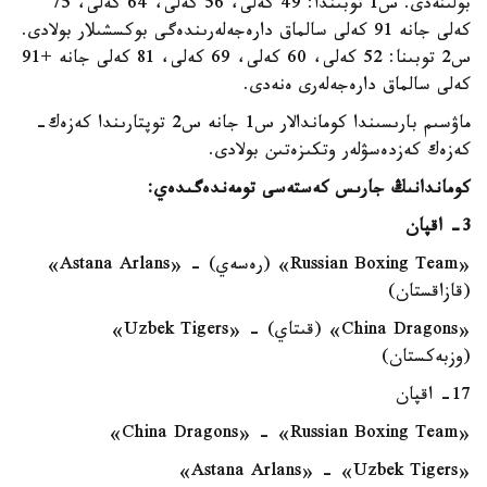
بولىنەدى. س1 توبىندا: 49 كەلى، 56 كەلى، 64 كەلى، 75
كەلى جانە 91 كەلى سالماق دارەجەلەرىندەگى بوكسشىلار بولادى.
س2 توبىنا: 52 كەلى، 60 كەلى، 69 كەلى، 81 كەلى جانە +91
كەلى سالماق دارەجەلەرى ەنەدى.
ماۋسىم بارىسىندا كوماندالار س1 جانە س2 توپتارىندا كەزەك-
كەزەك كەزدەسۋلەر وتكىزەتىن بولادى.
كوماندانىڭ جارىس كەستەسى تومەندەگىدەي:
3- اقپان
«Russian Boxing Team» (رەسەي) - «Astana Arlans»
(قازاقستان)
«China Dragons» (قىتاي) - «Uzbek Tigers»
(وزبەكستان)
17- اقپان
«China Dragons» - «Russian Boxing Team»
«Astana Arlans» - «Uzbek Tigers»