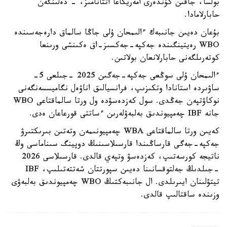
بولسا، جاقىن كۇندەرى امەريكاعا اتتانامىز، - دەلىنگەن
حابارلامادا.
بۇعان دەيىن جانىبەك ءالىمحان ۇلى جاڭا سالماق دارەجەسىندە
WBO رەيتينگىندە جەكپە-جەكسىز-اق ەكىنشى ورىنعا
كوتەرىلگەنى حابارلانعان بولاتىن.
ءالىمحان ۇلى سوڭعى جەكپە-جەگىن 2025 -جىلعى 5-
ساۋىردە استانادا وتكىزىپ، فرانسيالىق اناۋەل نگاميسسەنگەنى
نوكاۋتپەن جەڭدى. سول كەزدەسۋدە ول ورتا سالماقتاعى WBO
جانە IBF چەمپيوندىق بەلبەۋلەرىن ءساتتى قورعاعان ەدى.
كەيىن ورتا سالماقتاعى WBA چەمپيونىمەن وتەتىن بىرىكتىرۋ
جەكپە-جەگى قارساڭىندا قارسىلاسىنىڭ دوپينگ سىناماسى وڭ
ناتيجە كورسەتىپ، كەزدەسۋ وتپەي قالدى. قارسىلاسى 2026
-جىلدىڭ جەلتوقسانىنا دەيىن سپورتتان شەتتەتىلىپ، IBF
تيتۋلىنان ايىرىلدى. ال جانىبەكتىڭ WBO چەمپيوندىق بەلبەۋى
وزىندە ساقتالىپ قالدى.