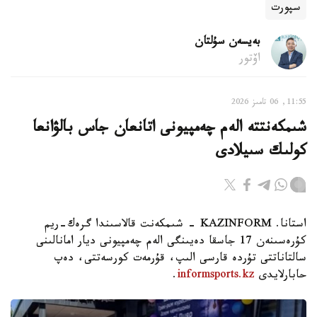
سپورت
بەيسەن سۇلتان
اۆتور
11:55, 06 تامىز 2026
شىمكەنتتە الەم چەمپيونى اتانعان جاس بالۋانعا
كولىك سىيلادى
استانا. KAZINFORM - شىمكەنت قالاسىندا گرەك-ريم
كۇرەسىنەن 17 جاسقا دەيىنگى الەم چەمپيونى ديار امانالىنى
سالتاناتتى تۇردە قارسى الىپ، قۇرمەت كورسەتتى، دەپ
حابارلايدى
informsports.kz
.