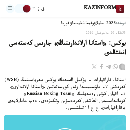
KAZINFORM
ق ز
ترەند:
2026-سايلاۋ
وقيعا
تاعايىنداۋ
اقوردا
12:39, 30 جەلتوقسان 2016
بوكس: «استانا ارلاندارىنىڭ» جارىس كەستەسى
انىقتالدى
استانا. قازاقپارات - بۇكىل الەمدىك بوكس سەرياسىنىڭ (WSB)
كەزەكتى 7- ماۋسىمىندا ونەر كورسەتەتىن «استانا ارلاندارى»
3- اقپان كۇنى رەسەيلىك «Russian Boxing Team»
كومانداسىمەن العاشقى كەزدەسۋىن وتكىزەدى، دەپ حابارلايدى
«قازاقپارات» ح ح ا ءتىلشىسى.