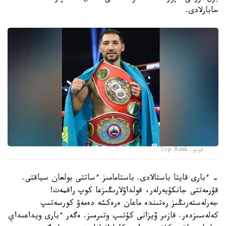
حابارلادى.
فوتو: Top Rank
- ءبارى قايتا باستالادى. باستامامىز ءساتتى بولعان سياقتى.
قۇرمەتتى جانكۇيەرلەر، قولداۋلارىڭىزعا كوپ راقمەت!
جەرلەستەرىڭىز رەتىندە ماعان ەرەكشە دەمەۋ كورسەتىپ
كەلەسىزدەر. قازىر ۆيزانى كۇتىپ وتىرمىز. ەگەر ءبارى ويداعىداي