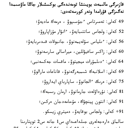
قازىرگى مالىمەت بويىنشا تومەندەگى بوكسشىلار جاڭا ماۋسىمدا
نەگىزگى قۇرامدا ونەر كورسەتەدى:
49 كەلى: تەمىرتاس ءجۇسىپوۆ ، ەرمەك ماديەۆ؛
52 كەلى: ولجاس ساتتىبايەۆ، ءانۋار مۇزاپاروۆ؛
56 كەلى: ءىلياس سۇلەيمەنوۆ، جانبولات قىدىربايەۆ؛
60 كەلى: زاكىر سافيۋللين، ميراسالى سارسەنوۆ؛
64 كەلى: ءدىلمۇرات ميجيتوۆ، ماقسات جەكسەنبى؛
69 كەلى: اسلانبەك شىمبەرگەنوۆ، قاناعات مارالوۆ؛
75 كەلى: ەرىك ءالجانوۆ، ساپارباي ايداروۆ؛
81 كەلى: نۇرداۋلەت جارمانوۆ، ارمان رىسبەك؛
91 كەلى: انتون پينچۋك، مۇحامەدجان ەركىن؛
91+ كەلى: ولجاس بوقايەۆ، دميتري زيسكو.
سالماق دارەجەلەرى جىلداعىداي س1 جانە س2 توپتارىنا