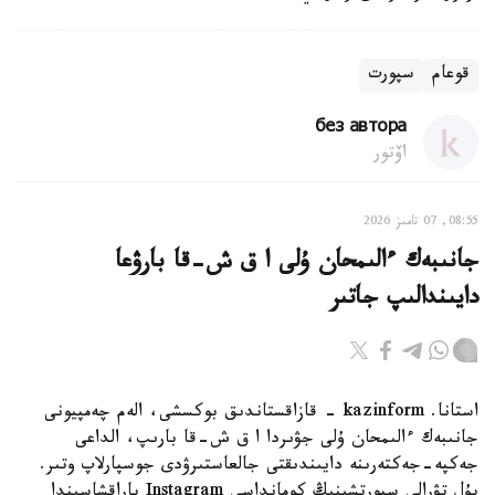
قوعام
سپورت
без автора
اۆتور
08:55, 07 تامىز 2026
جانىبەك ءالىمحان ۇلى ا ق ش-قا بارۋعا
دايىندالىپ جاتىر
استانا. kazinform - قازاقستاندىق بوكسشى، الەم چەمپيونى
جانىبەك ءالىمحان ۇلى جۋىردا ا ق ش-قا بارىپ، الداعى
جەكپە-جەكتەرىنە دايىندىقتى جالعاستىرۋدى جوسپارلاپ وتىر.
بۇل تۋرالى سپورتشىنىڭ كومانداسى Instagram پاراقشاسىندا