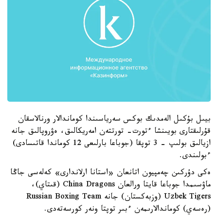
بيىل بۇكىل الەمدىك بوكس سەرياسىندا كوماندالار ورنالاسقان
قۇرلىقتارى بويىنشا ءتورت- تورتتەن امەريكالىق، ەۋروپالىق جانە
ازيالىق بولىپ - 3 توپقا (جوباعا بارلىعى 12 كوماندا قاتىسادى)
ءبولىندى.
ەكى دۇركىن چەمپيون اتانعان «استانا ارلاندارى» كەلەسى جاڭا
ماۋسىمدا جوباعا قايتا ورالعان China Dragons (قىتاي)،
Uzbek Tigers (وزبەكستان) جانە Russian Boxing Team
(رەسەي) كوماندالارىمەن ءبىر توپتا ونەر كورسەتەدى.