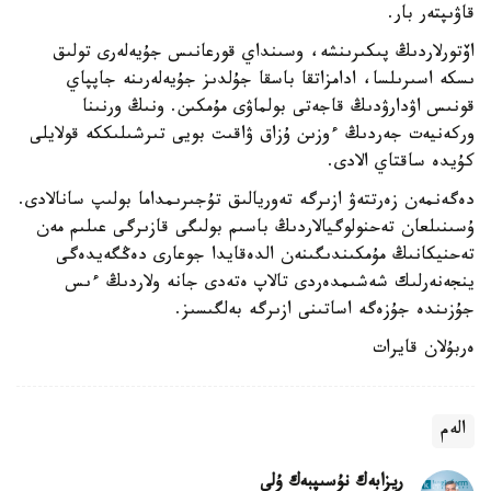
قاۋىپتەر بار.
اۆتورلاردىڭ پىكىرىنشە، وسىنداي قورعانىس جۇيەلەرى تولىق
ىسكە اسىرىلسا، ادامزاتقا باسقا جۇلدىز جۇيەلەرىنە جاپپاي
قونىس اۋدارۋدىڭ قاجەتى بولماۋى مۇمكىن. ونىڭ ورنىنا
وركەنيەت جەردىڭ ءوزىن ۇزاق ۋاقىت بويى تىرشىلىككە قولايلى
كۇيدە ساقتاي الادى.
دەگەنمەن زەرتتەۋ ازىرگە تەوريالىق تۇجىرىمداما بولىپ سانالادى.
ۇسىنىلعان تەحنولوگيالاردىڭ باسىم بولىگى قازىرگى عىلىم مەن
تەحنيكانىڭ مۇمكىندىگىنەن الدەقايدا جوعارى دەڭگەيدەگى
ينجەنەرلىك شەشىمدەردى تالاپ ەتەدى جانە ولاردىڭ ءىس
جۇزىندە جۇزەگە اساتىنى ازىرگە بەلگىسىز.
ەربۇلان قايرات
الەم
ريزابەك نۇسىپبەك ۇلى