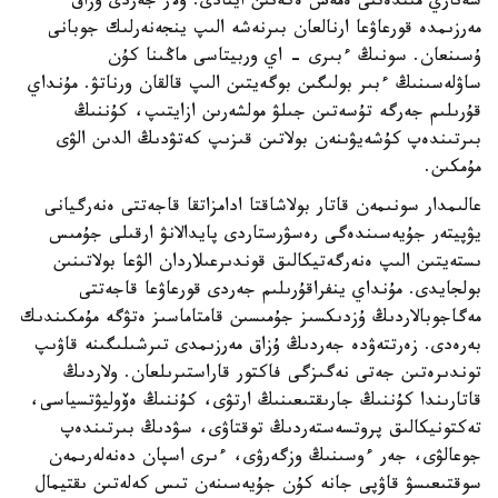
سەناري مىندەتتى ەمەس ەكەنىن ايتادى. ولار جەردى ۇزاق
مەرزىمدە قورعاۋعا ارنالعان بىرنەشە الىپ ينجەنەرلىك جوبانى
ۇسىنعان. سونىڭ ءبىرى - اي وربيتاسى ماڭىنا كۇن
ساۋلەسىنىڭ ءبىر بولىگىن بوگەيتىن الىپ قالقان ورناتۋ. مۇنداي
قۇرىلىم جەرگە تۇسەتىن جىلۋ مولشەرىن ازايتىپ، كۇننىڭ
بىرتىندەپ كۇشەيۋىنەن بولاتىن قىزىپ كەتۋدىڭ الدىن الۋى
مۇمكىن.
عالىمدار سونىمەن قاتار بولاشاقتا ادامزاتقا قاجەتتى ەنەرگيانى
يۋپيتەر جۇيەسىندەگى رەسۋرستاردى پايدالانۋ ارقىلى جۇمىس
ىستەيتىن الىپ ەنەرگەتيكالىق قوندىرعىلاردان الۋعا بولاتىنىن
بولجايدى. مۇنداي ينفراقۇرىلىم جەردى قورعاۋعا قاجەتتى
مەگاجوبالاردىڭ ۇزدىكسىز جۇمىسىن قامتاماسىز ەتۋگە مۇمكىندىك
بەرەدى. زەرتتەۋدە جەردىڭ ۇزاق مەرزىمدى تىرشىلىگىنە قاۋىپ
توندىرەتىن جەتى نەگىزگى فاكتور قاراستىرىلعان. ولاردىڭ
قاتارىندا كۇننىڭ جارىقتىعىنىڭ ارتۋى، كۇننىڭ ەۆوليۋتسياسى،
تەكتونيكالىق پروتسەستەردىڭ توقتاۋى، سۋدىڭ بىرتىندەپ
جوعالۋى، جەر ءوسىنىڭ وزگەرۋى، ءىرى اسپان دەنەلەرىمەن
سوقتىعىسۋ قاۋپى جانە كۇن جۇيەسىنەن تىس كەلەتىن ىقتيمال