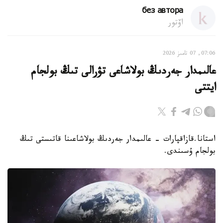
без автора
اۆتور
07:06, 07 تامىز 2026
عالىمدار جەردىڭ بولاشاعى تۋرالى تىڭ بولجام
ايتتى
استانا.قازاقپارات - عالىمدار جەردىڭ بولاشاعىنا قاتىستى تىڭ
بولجام ۇسىندى.