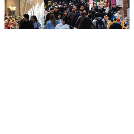
Фото: Yonhap
بۇل قىزمەت ءتۇرى كۇننىڭ ءتۇسۋ باعىتىن ەسەپتەپ، عيماراتتار
مەن اعاشتاردىڭ كولەڭكەسىن ەسكەرەدى. تاعى، قوعامدىق
كولىكتەردىڭ قاي جاعىندا سالقىنداۋعا بولاتىنىن ۇسىنادى.
ايتا كەتەيىك، ەلدە اپتاپ ىستىق شەكەدەن ءوتىپ بارادى.
كەيىنگى كۇندەرى اۋا تەمپەراتۋراسى 43 گرادۋسقا دەيىن
كوتەرىلگەن.
الەم