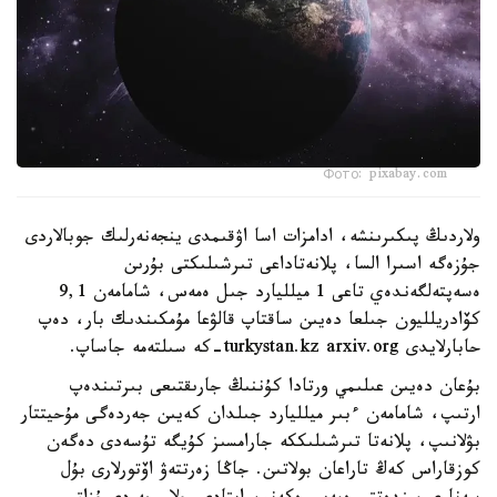
Фото: pixabay.com
ولاردىڭ پىكىرىنشە، ادامزات اسا اۋقىمدى ينجەنەرلىك جوبالاردى
جۇزەگە اسىرا السا، پلانەتاداعى تىرشىلىكتى بۇرىن
ەسەپتەلگەندەي تاعى 1 ميلليارد جىل ەمەس، شامامەن 9,1
كۆادريلليون جىلعا دەيىن ساقتاپ قالۋعا مۇمكىندىك بار، دەپ
حابارلايدى turkystan.kz arxiv.org-كە سىلتەمە جاساپ.
بۇعان دەيىن عىلىمي ورتادا كۇننىڭ جارىقتىعى بىرتىندەپ
ارتىپ، شامامەن ءبىر ميلليارد جىلدان كەيىن جەردەگى مۇحيتتار
بۋلانىپ، پلانەتا تىرشىلىككە جارامسىز كۇيگە تۇسەدى دەگەن
كوزقاراس كەڭ تاراعان بولاتىن. جاڭا زەرتتەۋ اۆتورلارى بۇل