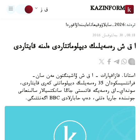
KAZINFORM
ق ز
ترەند:
2026-سايلاۋ
وقيعا
تاعايىنداۋ
اقوردا
08:18, 30 جەلتوقسان 2016
ا ق ش رەسەيلىك ديپلوماتتاردى ەلىنە قايتاردى
استانا. قازاقپارات - ا ق ش ۆاشينگتون مەن سان-
فرانتسيسكودان 35 رەسەيلىك ديپلوماتتى كەرى قايتاردى،
سونداي-اق رەسەيگە قاتىستى جاڭا سانكتسيالار سالىنعانى
جونىندە جاريا ەتتى، دەپ حابارلادى BBC اگەنتتىگى.