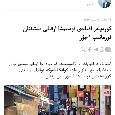
اۆتور
22:44, 06 تامىز 2026
كورەيلەر اقىلدى قوسىمشا ارقىلى ىستىقتان
قورعانىپ ءجۇر
استانا. قازاقپارات - وڭتۇستىك كورەيادا دا اپتاپ ىستىق جان
شىداتپاي تۇر. قازىر ەلدە كولەڭكەلەۋگە قولايلى باعىتتى
كورسەتەتىن قوسىمشاعا سۇرانىس ارتقان.