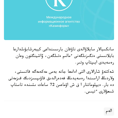
سانكسيالار سايلاۋالدى ناۋقان بارىسىنداعى كيبەرشابۋىلدارعا
بايلانىستى ەنگىزىلگەنى ءمالىم ەتىلگەن، ۆاشينگتون وعان
رەسەيدى ايىپتاپ وتىر.
شەكتەۋ شارالارى التى ادامعا جانە بەس مەكەمەگە قاتىستى،
ولاردىڭ اراسىندا رەسەيدىڭ فەدەرالدىق قاۋىپسىزدىك قىزمەتى
دە بار. ديپلوماتتار ا ق ش اۋماعىن 72 ساعات ىشىندە تاستاپ
شىعۋلارى ءتيىس.
الەم