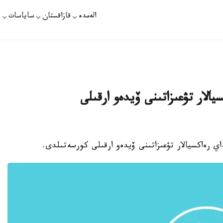
الەمدە
قازاقستان
ساياسات
ت
يالار تۋعىزاتىنى ۆيدەو ارقىلى
داي رەاكسيالار تۋعىزاتىنى ۆيدەو ارقىلى كورسەتىلدى.