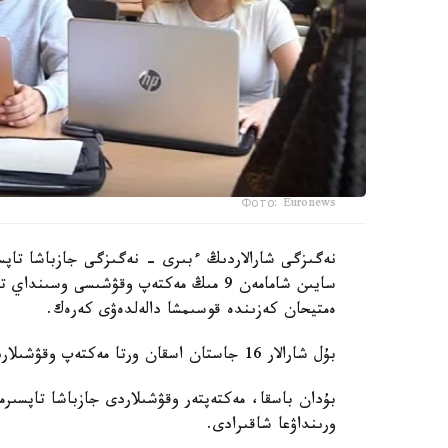
Фото: Euronews
نەگىزگى شارالاردىڭ ءبىرى - نەگىزگى جازباشا تاپسى
سايىن شامامەن 9 مىڭ مەكتەپ وقۋشىسى وس
ەمتيحان كەزىندە قوسىمشا دالەلدەۋى كەرەك.
بۇل شارالار 16 جاستان اسقان ورتا مەكتەپ وقۋشىلارىنا قاتىستى بولادى.
بۇدان باسقا، مەكتەپتەر وقۋشىلاردى جازباشا تاپسىرم
ورىنداۋعا شاقىرادى.