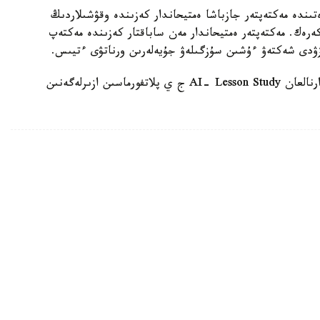
ىندە مەكتەپتەر جازباشا ەمتيحاندار كەزىندە وقۋشىلاردىڭ
 كەرەك. مەكتەپتەر ەمتيحاندار مەن ساباقتار كەزىندە مەكتەپ
زۋدى شەكتەۋ ءۇشىن سۇزگىلەۋ جۇيەلەرىن ورناتۋى ءتيىس.
وسىعان دەيىن QyzPU ستۋدەنتتەرى پەداگوگتەرگە ارنالعان AI- Lesson Study ج ي پلاتفورماسىن ازىرلەگەنىن