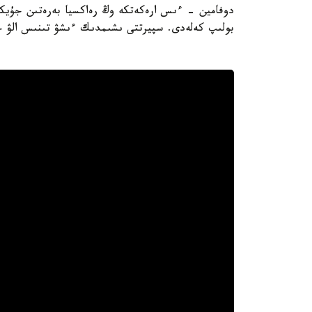
بولىپ كەلەدى. سپيرتتى ىشىمدىك ءىشۋ تىنىس الۋ جي