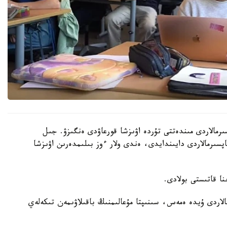
رمالاردى مىندەتتى تۇردە اۋىزشا قورعاۋدى ەنگىزۋ. جىل
ىنداي تاپسىرمالاردى دايىندايدى، ەندى ولار ءوز بىلىمدەرىن اۋىزشا
الاردى ۇيدە ەمەس، سىنىپتا مۇعالىمنىڭ باقىلاۋىمەن تىكەلەي