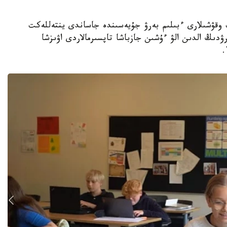
جوعارى سىنىپ وقۋشىلارى ءبىلىم بەرۋ جۇيەسىندە جاساندى ينتەللەكت
ۋدىڭ الدىن الۋ ءۇشىن جازباشا تاپسىرمالاردى اۋىزشا