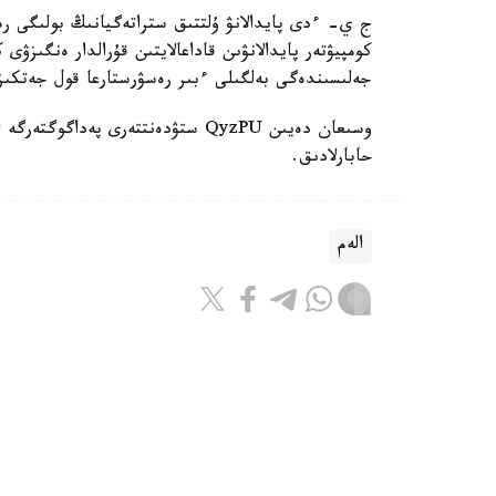
ج ي- ءدى پايدالانۋ ۇلتتىق ستراتەگيانىڭ بولىگى رەت
كومپيۋتەر پايدالانۋىن قاداعالايتىن قۇرالدار ەنگىزۋى
جەلىسىندەگى بەلگىلى ءبىر رەسۋرستارعا قول جەتكى
حابارلادىق.
الەم
باقىتجول كاكەش
اۆتور