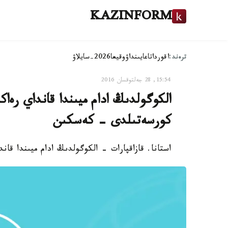
KAZINFORM
ترەند:
اقوردا
تاعايىنداۋ
وقيعا
2026-سايلاۋ
15:54, 28 جەلتوقسان 2016
الكوگولدىڭ ادام ميىندا قانداي رەاكس
كورسەتىلدى - كەسكىن
استانا. قازاقپارات - الكوگولدىڭ ادام ميىندا قان