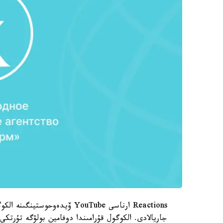
Reactions ارناسى YouTube ۆيدە
جاريالادى. الكوگول قۇرامىندا دوفامين بولۋگە تۇرتكى