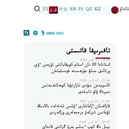
الداۋ
KZ
QZ
РУ
EN
中文
ق ز
ЎЗ
تاقىرىپقا قاتىستى
22:08, 07 تامىز 2026
استانادا 10 نان استام كوپقاباتتى تۇرعىن ءۇي
ورتالىق جىلۋ جۇيەسىنە قوسىلماعان
21:30, 07 تامىز 2026
كاسپيدەن سۋدى تازارتۋعا كومەكتەسەتىن
سيرەك ۇلۋ تابىلدى
21:09, 07 تامىز 2026
قازاقستان ازاماتتارى ءۇشىن شەتەلدە بالانىڭ
تۋعانىن تىركەۋ ەرەجەلەرى وزگەردى
20:45, 07 تامىز 2026
بيىل ەڭ كوپ ءبىلىم بەرۋ گرانتى قانداي