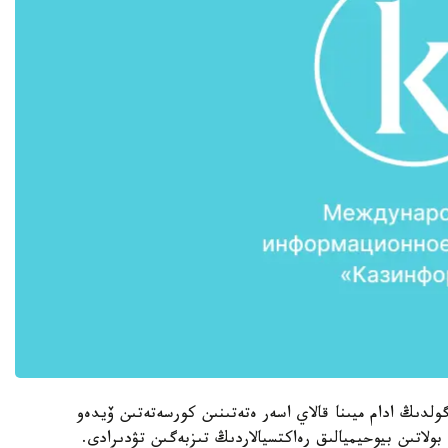
وحوستينگىنە الكوگولدىڭ ادام ميىنا قالاي اسەر ەتەتىنىن كورسەتەتىن ۆيدەو
 بولاتىن بيوحيميالىق رەاكتسيالاردىڭ تىزبەگىن تۋدىرادى.