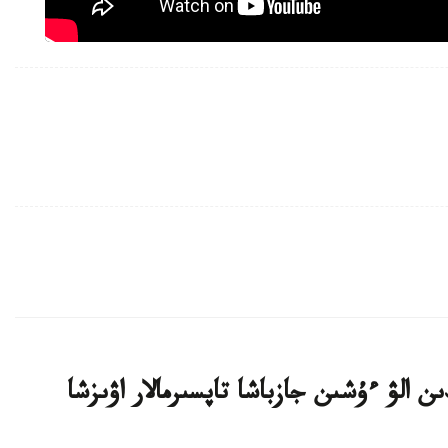
ن الۋ ءۇشىن جازباشا تاپسىرمالار اۋىزشا