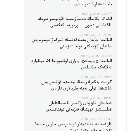
ماماندىقتارعا ءبولىندى
20:27, 07 تامىز 2026
اتا-انا بالانىڭ دەنساۋلىعىنا قاۋىپسىز سومكە
تاڭداعانى ءجون - ورتوپەد كەڭەسى
20:09, 07 تامىز 2026
الماتىدا جالعان مەملەكەتتىك تىركەۋ نومىرلەرىن
ساتقان كۇدىكتى قولعا ءتۇستى
19:46, 07 تامىز 2026
الماتىدا «بايسات» بازارى اۋكسيوندا 24 ميلليارد
تەڭگەگە ساتىلدى
19:29, 07 تامىز 2026
گرانت يەگەرلەرىنىڭ جەلىدە قۋانىش پەن
شاتتىققا تولى بەينەجازبالارى تارادى
18:21, 07 تامىز 2026
قىتايدان تاۋاردى زاڭسىز تاسىمالداعان
قىلمىستىق توپتىڭ قىزمەتى توقتاتىلدى
17:43, 07 تامىز 2026
قازاقستاندا تەلەديدار ءوندىرىسى جارتى جىلدا