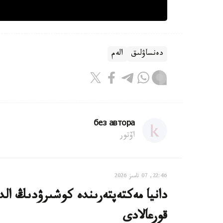
دەنساۋلىق
الەم
без автора
اۆتور
22:46, 07 تامىز 2026
دانيا مەكتەپتەرىندە كوشىرۋدىڭ الدى
قورعالادى