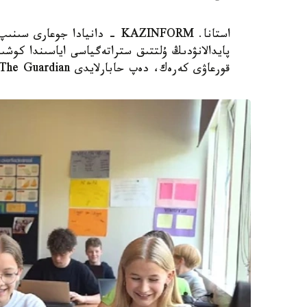
استانا. KAZINFORM - دانيادا 
پايدالانۋدىڭ ۇلتتىق ستراتەگياسى اياسىندا كوشىر
قورعاۋى كەرەك، دەپ حابارلايدى The Guardian.