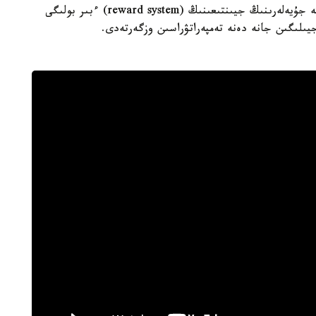
دوفامين - ءىس ارەكەتكە وڭ رەاكسيا بەرەتىن جۇيكە جۇيەلەرىنىڭ جيىنتىعىنىڭ (reward system) ءبىر بولىگى
ىلىگىن جانە دەنە تەمپەراتۋراسىن وزگەرتەدى.