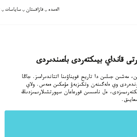
الەمدە
قازاقستان
ساياسات
ت
تى قانداي بيىكتەردى باعىندىردى
، مەشىن جىلىن دا تاريح قويناۋىنا اتتاندىرامىز. جاڭا
ندەردى وي ەلەگىنەن وتكىزبەۋ مۇمكىن ەمەس. ولاي
تەرىمىزدى، ەل نامىسىن قورعاعان سپورتشىلارىمىزدىڭ
عايىق.