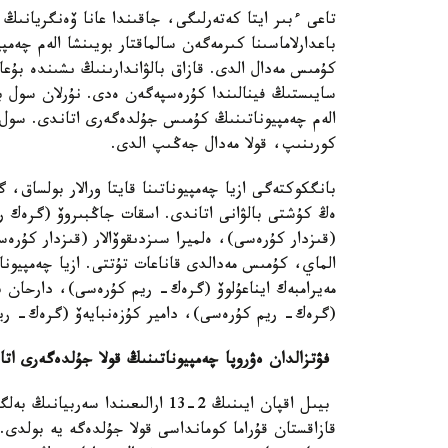
تاعى ءبىر ايتا كەتەرلىگى، جاقىندا عانا ۆەنگريانىڭ 
كۇمىس مەدال الدى. قازاق بالۋاندارىنىڭ ىشىندە بۇ
سايىستىڭ فينالىندا كۇرەسپەگەن ەدى. نۇرلان سول بي
الەم چەمپيوناتىنىڭ كۇمىس جۇلدەگەرى اتاندى. سول ال
كورىنىپ، قولا مەدال جەڭىپ الدى.
ەڭ كۇشتى بالۋانى اتاندى. اسقات جاڭبىروۆ (گرەك ري
(قىزدار كۇرەسى)، ەلميرا سىزدىقوۆالار (قىزدار كۇرەس
الماي، كۇمىس مەدالدى قاناعات تۇتتى. ازيا چەمپيونات
مەيرامبەك ايناعۇلوۆ (گرەك- ريم كۇرەسى)، دارحان 
(گرەك- ريم كۇرەسى)، دامير كۇزەنبايەۆ (گرەك- ري
فۋتزالدان ەۋروپا چەمپيوناتىنىڭ قولا جۇلدەگەرى اتا
بيىل اقپان ايىنىڭ 2-13 ارالىعىندا