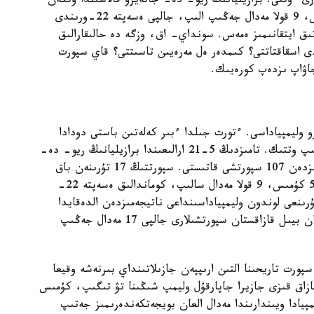
ى ءوتتى. برازيليانىڭ ريو- دە- جانەيرو قالاسىندا وتكەن
بايراقتى باسەكەدە جەرلەستەرىمىز 3 التىن، 5 كۇمىس، 9 قولا مەدال جەڭىپ الىپ، جالپى ەسەپتە 22-ورىندى
 ايتقانىمىز ەمەس. سونداي- اق، وزگە دە حالىقارالىق
دى اسقاقتاتتى؟ كىمدەر ەل مەرەيىن تاسىتتى؟ قاي سپورت
جاۋاپ ىزدەپ كورەيىك.
ليمپياداسى. ءتورت جىلدا ءبىر كەلەتىن باستى دودادا
جەرلەستەرىمىز قانشا مەدال العانىن ءسوز باسىندا ايتىپ وتتىك. تامىزدىڭ 5-21 ارالىعىندا برازيليانىڭ ريو- دە-
جانەيرو قالاسىندا وتكەن دۇنيەجۇزىلىك دوداعا ەلىمىزدەن 107 سپورتشى قاتىستى. سپورتتىڭ 17 تۇرىنەن باق
سىناعان قىز- جىگىتتەرىمىز قورجىنىمىزعا 3 التىن، 5 كۇمىس، 9 قولا مەدال سالىپ، كوماندالىق ەسەپتە 22-
ىنعى لوندون وليمپياداسىنداعى ناتيجەمىزدەن الدەقايدا
تومەن كورسەتكىش. دەگەنمەن، جۇلدە سانى جاعىنان بيىل قازاقستان سپورتشىلارى جالپى 17 مەدال جەڭىپ
ورت تاريحىنا التىن ارىپپەن جازىلاتىنداي بىرنەشە وقيعا
ازاق قىزى جازيرا جاپارقۇل وليمپ شىڭىنا تۋ تىگىپ، كۇمىس
مپيادا ويىندارىندا مەدال العان بويجەتكەندەرىمىز جەتىپ