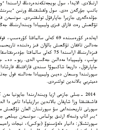
ارتىلادى. الايدا، سول بويجەتكەندەردىڭ اراسىندا ءو
باتىپ جۇرگەن ەدى. سول ولقىلىقتىڭ ورنىن ءبىرىنشى
جۇلدەگەرى جازيرا جاپارقۇل تولىقتىردى. سونىمەن قات
تۇڭعىش رەت قازاق قىزى وليمپيادا ويىندارىنىڭ جەڭ
ايەلدەر كۇرەسىندە 69 كەلى سالماقتا 
مەدالىن تاققان تۇڭعىش بالۋان قىز رەتىندە تاريحىم
قىزدارىنىڭ اراسىندا 75 كەلى سالماق
بولىپ، وليمپيادا مەدالىن جەڭىپ الدى. ريو- دە- جان
جاپارقۇل، داريعا شاكىموۆا سىندى قازاقتىڭ قارشاداي
سپورتىندا وسىعان دەيىن وليمپيادا مەدالىنە قول جە
دميتريي بالاندين تولتىردى.
2014 -جىلى جازعى ازيا ويىندارىندا جاپونيا مە
قاشىقتىقتا وزا شاپقان بالاندين برازيليادا تاعى دا ا
سپورتى تاريحىنداعى سۋ سپورتىنان العان تۇڭعىش مەد
ءبىر اتاپ وتسەك ارتىق بولماس. سونىمەن بيىلعى ج
سپورتشىلار: دانيار ەلەۋسىنوۆ (بوكس)، نيجات راحيمو