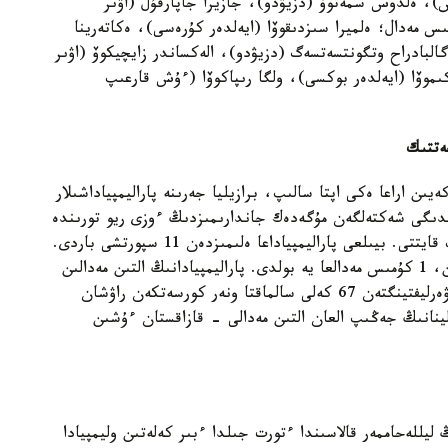
)، ەلدوس سمەتوۆ (دزيۋدو)، جازيرا جاپارقۇل (اۋىر
ىس مەدال؛ ەلميرا سىزدىقوۆا (ايەلدەر كۇرەسى)، ەكاتەرينا
البادراح وتگونتسەتسەگ (دزيۋدو)، الەكساندر زايچيكوۆ (اۋىر
اكىموۆا (ايەلدەر بوكسى)، ولگا رىپاكوۆا (ءۇش قارعىپ
جەتتىك
ىن اراعا ەكى اپتا سالىپ، برازيليا جەرىنە پاراليمپياداشىلار
دىگى شەكتەلگەن مۇگەدەك جاندارىمىزدىڭ ءوزى ريو تورىندە
بايراعىمىزدى جەلبىرەتىپ، ءانۇرانىمىزدى اسقاقتاتىپ قايتتى. بيىلعى پاراليمپياداعا ەلىمىزدەن 11 سپورتشى باردى.
ولار سپورتتىڭ بەس تۇرىنەن سىنعا ءتۇسىپ، 1 التىن، 1 كۇمىس مەدالعا يە بولدى. پاراليمپيادانىڭ التىن مەدالىن
ءجۇزۋ سپورتىنان ءزۇلفيا عابيدۋلينا جەڭىپ السا، پاۋەرليفتينگتەن 67 كەلى سالماقتا ونەر كورسەتكەن راۋشان
ۋلينانىڭ جەڭىپ العان التىن مەدالى - قازاقستان ءۇشىن
يللەحاممەر قالاسىندا ءتورت جىلدا ءبىر كەلەتىن وليمپيادا