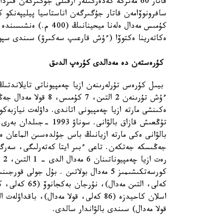
قاتار 60 مەترگە كەدەرگىلەر ارقىلى جۇگىرگەن قىز
سافرونوۆامەن قاتار جۇگىرگەن اناستاسيا پيليپەنكو
ەكاتەرينا ەكتوۆا (ءۇش قارعىپ سەكىرۋ) سىندى سپورتش
كۇرەستەن دە مەدالدى كۇرەپ الدىق
بيىل كۇرەس تۇرلەرىنەن ازيا چەمپيوناتى تايلاندتىڭ 
ەكىنشى مارتە ازيا چەمپيونى اتاندى. داۋلەت نيازبەك
تۇڭعىش قازاق بالۋانى. 
جەڭىسكە جەتكەن. تاعى ءبىر ايتا كەتەرلىگى، سەرگە
قولا مەدال) سىندى بالۋاندار سالدى.