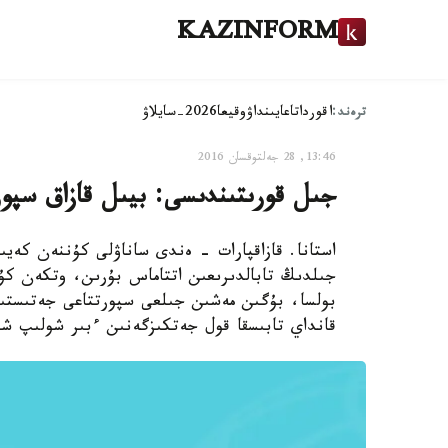
KAZINFORM
ترەند:
اقوردا
تاعايىنداۋ
وقيعا
2026-سايلاۋ
13:46, 28 جەلتوقسان 2016
جىل قورىتىندىسى: بيىل قازاق سپور
استانا. قازاقپارات - ەندى ساناۋلى كۇننەن كەيىن
جىلدىڭ تابالدىرىعىن اتتاماس بۇرىن، وتكەن كۇ
بولسا، بۇگىن مەشىن جىلعى سپورتتاعى جەتىستىك
قانداي تابىسقا قول جەتكىزگەنىن ءبىر شولىپ شى