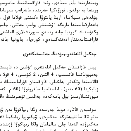
جۇلدەنى سىيلاسا، ارينا پانتوۆا ەكىنشى قولاعا قول 
باعدارلاماسىندا مارەگە ءۇشىنشى بولىپ جەتتى. جاس
وڭتۇستىك كورەيا جانە رەسەي سپورتشىلارى العاشقى ۇ
قازاقستاندىقتار ادەتتەگىدەي، كورەيا، جاپونيا جانە
جەڭىل اتلەتتەرىمىزدىڭ جەتىستىكتەرى
بيىل قازاقستان جەڭىل اتلەتتەرى ءۇشىن دە تابىستى 
چەمپيونات
قالاسىندا وتكەنى بەلگىلى. قازاقستان قۇراماسىنىڭ س
زيابكينا (0
سپورتشىلارىمىز بۇل باسەكەدە جەڭىس تۇعىرىنىڭ ەڭ
سەكىرۋدە الدىنا جان سالماعان ولگا رىپاكوۆا ۇزىندىقق