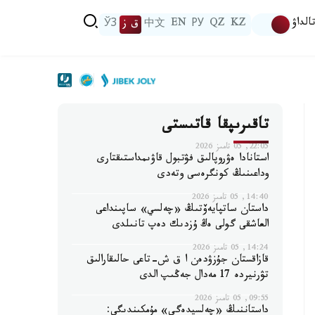
الداۋ
KZ
QZ
РУ
EN
中文
ق ز
ЎЗ
تاقىرىپقا قاتىستى
22:05, 05 تامىز 2026
استانادا ەۋروپالىق فۋتبول قاۋىمداستىقتارى
وداعىنىڭ كونگرەسى وتەدى
14:40, 05 تامىز 2026
داستان ساتپايەۆتىڭ «چەلسي» ساپىنداعى
العاشقى گولى ەڭ ۇزدىك دەپ تانىلدى
14:24, 05 تامىز 2026
قازاقستان جۇزۋدەن ا ق ش-تاعى حالىقارالىق
تۋرنيردە 17 مەدال جەڭىپ الدى
09:55, 05 تامىز 2026
داستاننىڭ «چەلسيدەگى» مۇمكىندىگى: