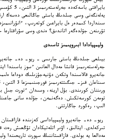
بيىل سپورت جارىستارىنىڭ تورەسى وليمپيادا ويىندار
يەلەنگەنى وسى جىلدىڭ باستى جاڭالىعى دەسەك ارتىق
سىنداردا كىمدەر ەل بايراعىن كوتەرىپ، ءانۇرانىمىز
تۇرىنەن جۇلدەگەر اتاندىق؟ ەندى وسى سۇراقتارعا 
وليمپيادادا ابىرويىمىز تاسىدى
بيىلعى جىلدىڭ باستى جارىسى - ريو- دە- جانەيرو و
ورىننان كورىندى. بۇل ارينە، وسىدان ءتورت جىل بۇر
الىپ، رەكورد جاڭارتتى.
ريو- دە- جانەيرو وليمپياداسى كەزىندە قازاقستان سپ
تىركەلدى. ايتالىق، اۋىر اتلەتيكادان تۇڭعىش رەت ق
مەدالعا يە بولدى. قازاقستاننىڭ سپورت تاريحىندا ولي