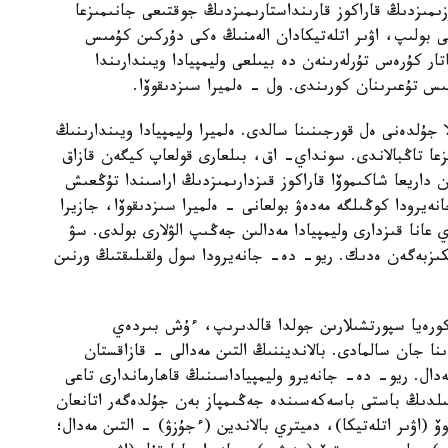
زىمىزدىڭ قاراكوز قارىنداستارىمىزدىڭ جوقتىعى جانىمىزعا
 بولىپ، اۋىر اتلەتيكادان الەمنىڭ ەكى دۇركىن كۇمىس
ار كۇرەس تۇرلەرىنەن دە بيىلعى وليمپيادا ويىندارىندا
ىس تۇعىرىنان كورىندى. ول - ەلميرا سىزدىقوۆا.
كۇرەسىپ، قولا جۇلدەنى ەل قورجىنىنا سالدى. ەلميرا وليمپيادا ويىندارىنىڭ
ىزعا تاڭبالاندى. سونداي- اق، بىلعارى قولعاپ كيگەن قازاق
تا جۇدىرىقتاسقان داريعا شاكىموۆا قاراكوز قىزدارىمىزدىڭ اراسىندا تۇڭعىش
ەيرودا كوڭىلگە مەدەۋ بولعانى - ەلميرا سىزدىقوۆا، جازيرا
 عانا قىزدارى وليمپيادا مەدالىن جەڭىپ الۋلارى بولدى. سۋ
تكىزبەگەن ەدىك. ريو- دە- جانەيرودا سول ولقىلىقتىڭ ورنىن
ن كورەيا سپورتشىلارىن جولدا قالدىرىپ، ءۇش بىردەي
لدىنا جان سالمادى. بالانديننىڭ التىن مەدالى - قازاقستان
ال. ريو- دە- جانەيرو وليمپياداسىنىڭ قاھارماندارى تاعى
ىلدىڭ باستى باسەكەسىندە جەڭىمپاز بەن جۇلدەگەر اتانعان
ۆ (اۋىر اتلەتيكا)، دميتري بالاندين (ءجۇزۋ) - التىن مەدال؛