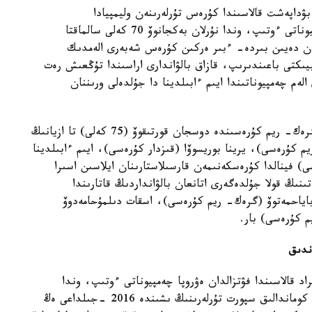
بۋداپەشت قالاسىندا كۇرەس تۇرلەرىنەن وليمپيادا
باعدارلاماسىنا كىرمەگەن سالماقتار بويىنشا الەم چەمپيوناتى ءوتىپ، وندا نۇرلان بەكجانوۆ 70 كەلى سالماقتا
عان دەيىن بىردە- ءبىر ەركىن كۇرەس شەبەرى الەمدىك
ىكتى باعىندىرىپ، قازاق بالۋاندارى اراسىندا تۇڭعىش رەت
ەم چەمپيوناتىندا ايىم ءابىلدينا دا جۇلدەلى ورىننان
بانگكوكتەگى ازيا چەمپيوناتىنا قايتا ورالار بولساق، گرەك- ريم كۇرەسىندە دوسجان قورتىقوۆ (75 كەلى) تا ازيانىڭ
م كۇرەسى)، يرينا بوريسوۆا (قىزدار كۇرەسى)، ايىم ءابىلدينا
ى) فينالدا كۇرەسكەنىمەن قارسىلاستارىنان ايلاسىن اسىرا
ىنىڭ قولا جۇلدەگەرى اتانعان بالۋانداردىڭ قاتارىندا
باياحمەتوۆ (گرەك- ريم كۇرەسى)، اسقات دىلمۇحامەدوۆ
م كۇرەسى) بار.
ندىق
 سەربيانىڭ بەلگراد قالاسىندا فۋتزالدان ەۋروپا چەمپيوناتى ءوتىپ، وندا
قازاقستان قۇراما كومانداسى قولا جۇلدەگە يە بولدى. كوماندالىق سپورت تۇرلەرىنىڭ ىشىندە 2016 -جىلداعى ەڭ