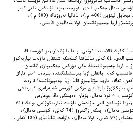
دارىمىز اناستاسيا سافرونوۆا ازيانىڭ التىن مەدالىن موينىنا تاقسا،
 كۇمىس مەدال جەڭىپ الدى. قورجىنىمىزعا تۇسكەن تاعى ءبىر
كۇمىس مەدال ەلەنا ميحينانىڭ (400 م.) ەنشىسىندە. ميحايل ليتۆين (400 م.)، ناتاليا نەروزناك (800 م.)،
ىلار ازيا چەمپيوناتىنان قولا مەدالمەن قايتتى.
بانگكوك قالاسىندا ءوتتى. وندا بالۋاندارىمىز كۇرەستىڭ
ءۇش تۇرىنەن 2 التىن، 7 كۇمىس، 8 قولا مەدال جەڭىپ الدى. 61 كەلى سالماقتا كىلەمگە شىققان داۋلەت نيازبەكوۆ
وۆ - ازيا چەمپيوناتىنىڭ ەكى دۇركىن جەڭىمپازى اتانعان
سوناۋ 1993 -جىلدان بەرى قاتىسىپ كەلە جاتقان ازيا بىرىنشىلىگىندە بىردە- ءبىر قازاق
بالۋانى ەكى مارتە ازيانىڭ باس جۇلدەسىن الماعان ەكەن. تەك، ماريد مۋتاليموۆ قانا ازيا چەمپيوناتىندا 3 رەت
ي بەلوگلازوۆ باپتايتىن ەركىن كۇرەس شەبەرلەرى ءبىرىنشى
رەت ازيا چەمپيوناتىنان 6 مەدال الدى - 1 التىن، 2 كۇمىس، 4 قولا مەدال. بۇعان دەيىنگى ەڭ جوعارعى
كورسەتكىشىمىز 5 مەدال بولاتىن . بۇل جولى قورجىنىمىزعا تۇسكەن التى جۇلدەنى داۋلەت نيازبەكوۆتەن بولەك (61
كەلى، التىن مەدال)، نۇرجان بەكجانوۆ (65 كەلى، كۇمىس مەدال)، جىگەر زاكىروۆ (74 كەلى، كۇمىس مەدال)،
اسلان كاحيدزە (86 كەلى، قولا مەدال)، باقداۋلەت المەنتاي (97 كەلى، قولا مەدال)، داۋلەت شابانباي (125 كەلى،