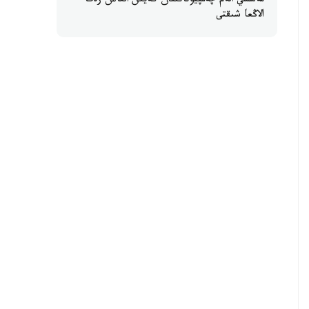
مەسسي الەم چەمپيوناتىنان كەيىن العاش رەت
الاڭعا شىقتى