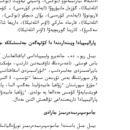
ادىلبەك نيازىمبەتوۆ (بوكس)، ۆاسيلي ليەۆيت (بوكس
اتلەتيكا)، گۇزەل مانيۋروۆا (ايەلدەر كۇرەسى) - كۇم
لاريونوۆا (ايەلدەر كۇرەسى)، يۆان دىچكو (بوكس)، گ
اتلەتيكا)، فارحاد حاركي (اۋىر اتلەتيكا)، داريعا ش
سەكىرۋ)، كارينا گوريچيەۆا (اۋىر اتلەتيكا).
پاراليمپيادا ويىندارىندا دا كۇتپەگەن جەتىستىككە 
بيىل ريو- دە- جانەيرو وليمپياداسى اياقتالعاننان كەي
باس قوستى. تاعدىردىڭ تاۋقىمەتىن تارتىپ، مۇمكىن
قويشىبايەۆا كۇمىس مەدالعا يە بولدى. ءزۇلفيا عابيد
پاراليمپيادا تاريحىنداعى تۇڭعىش التىن مەدال.
جاسوسپىرىمدەرىمىز جارادى
بيىل جىل باسىندا جاسوسپىرىمدەرىمىز نورۆەگيانىڭ ل