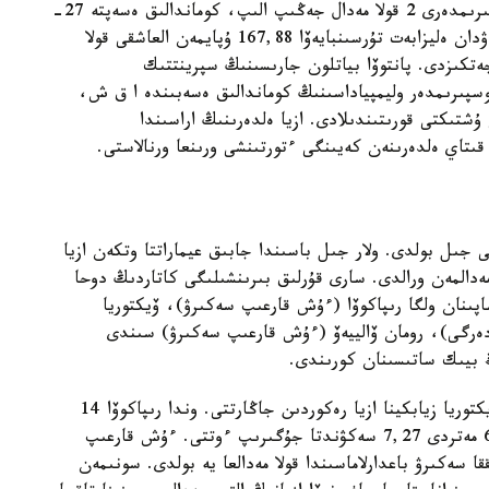
ويىندارىندا باق سىنادى. وندا قازاقستاننىڭ جاسوسپىرىمدەرى 2 قولا مەدال جەڭىپ الىپ، كوماندالىق ەسەپتە 27-
ورىنعا يە بولدى. نورۆەگيا جەرىندە مانەرلەپ سىرعاناۋدان ەليزابەت تۇرسىنبايەۆا 167,88 ۇپايمەن العاشقى قولا
جەتكىزدى. پانتوۆا بياتلون جارىسىنىڭ سپرينتتىك
وسپىرىمدەر وليمپياداسىنىڭ كوماندالىق ەسەبىندە ا ق ش،
شتىكتى قورىتىندىلادى. ازيا ەلدەرىنىڭ اراسىندا
 قىتاي ەلدەرىنەن كەيىنگى ءتورتىنشى ورىنعا ورنالاستى.
جىل بولدى. ولار جىل باسىندا جابىق عيماراتتا وتكەن ازيا
ىنا قاتىسىپ، 4 التىن، 2 كۇمىس، 4 قولا مەدالمەن ورالدى. سارى قۇرلىق بىرىنشىلىگى كاتاردىڭ دوحا
اپىنان ولگا رىپاكوۆا (ءۇش قارعىپ سەكىرۋ)، ۆيكتوريا
6 مەتر)، اناستاسيا سافرونوۆا (60 م. كەدەرگى)، رومان ۆالييەۆ (ءۇش قارعىپ سەكىرۋ) سىندى
 بيىك ساتىسىنان كورىندى.
سونىمەن قاتار، دوحا جەرىندە ولگا رىپاكوۆا مەن ۆيكتوريا زيابكينا ازيا رەكوردىن جاڭارتتى. وندا رىپاكوۆا 14
مەتر 32 سانتيمەترگە سەكىردى. ۆيكتوريا زيابكينا 60 مەتردى 7,27 سەكۋندتا جۇگىرىپ ءوتتى. ءۇش قارعىپ
ا سەكىرۋ باعدارلاماسىندا قولا مەدالعا يە بولدى. سونىمەن