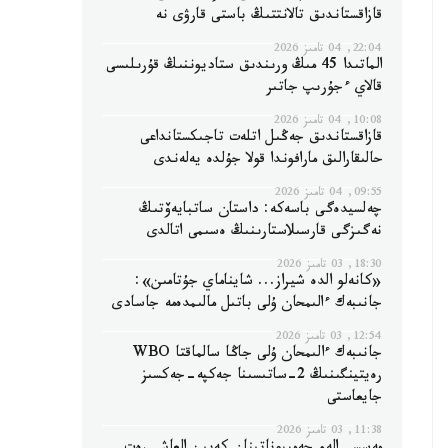
قازاقستاندىق تالانتتىڭ باستى قارۋى نە
22:04, 04 تامىز 2026
الماتىدا 45 مىڭ ورىندىق ستاديوننىڭ قۇرىلىسى
قالاي ءجۇرىپ جاتىر
10:08, 04 تامىز 2026
قازاقستاندىق جەڭىل اتلەت تاجىكستانداعى
حالىقارالىق مارافوندا قولا جۇلدە يەلەندى
09:55, 04 تامىز 2026
چەلسيدەگى باسەكە: داستان ساتبايەۆتىڭ
نەگىزگى قارسىلاستارىنىڭ ەسىمى اتالدى
18:30, 03 تامىز 2026
«كانەلو الدە شيراز... شايناماي جۇتامىن»:
جانىبەك ءالىمحان ۇلى باتىل مالىمدەمە جاسادى
12:54, 03 تامىز 2026
جانىبەك ءالىمحان ۇلى جاڭا سالماقتا WBO
رەيتينگىنىڭ 2-ساتىسىنا جەكپە-جەكسىز
جايعاستى
11:38, 03 تامىز 2026