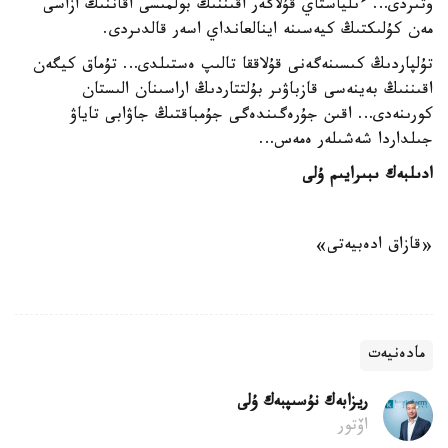
وتىردى… ءىلياستاي قۇلاگەر اقىننىڭ بولمىسى اقاننىڭ ازاسى
مەن كۇلىكتىڭ كيەسىنە اينالعانداي اسەر قالدىردى.
تۇلپاردىڭ كىسىنەگەنى قۇلاققا تالىپ ەستىلدى… تۇماق كيگەن
اقىننىڭ بەينەسى قازباۋىر بۇلتتاردىڭ اراسىنان الىستان
كورىنەدى… اقىن جۇرەگىندەگى جۇمباقتىڭ جاۋابى تاياۋ
جىلداردا شەشىلەر ەمەس…
ادىلبەك ىبىرايىم ۇلى
«قازاق ادەبيەتى»
مادەنيەت
ريزابەك نۇسىپبەك ۇلى
اۆتور