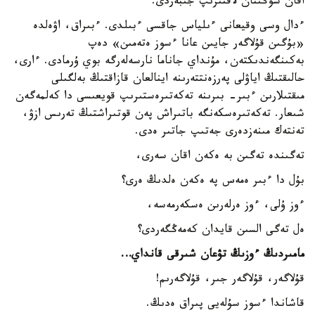
اقان سوڭىنان لاقتىرىپ جىبەردى.
ءدال وسى وقيعانى ءىلياس جاقسى ءبىلدى. ءبىراق، اۋەلدە
«بۇگىن قۇلاگەر جايىن عانا ءسوز ەتەمىن» دەپ
بەكىنگەندىكتەن، مۇنداي جاناما نارسەلەرگە بوي ۇرمادى. ءارى،
حالىقتىڭ اياۋلى پەرزەنتتەرىنە اينالعان قازاقتىڭ بەلگىلى
مىقتىلارىن ءبىر- بىرىنە تەكەتىرەستىرىپ قويعىسى دا كەلمەگەن
شىعار. تەكەتىرەسكەنگە باتىراش پەن قوتىراشتىڭ تەرىس ازۋ،
تەنتەك مىنەزدەرى جەتىپ جاتىر ەدى.
تەگىندە تەگىن بە ەكەن اقان سەرى،
بۇل دا ءبىر ەمەس پە ەكەن ەلدىڭ ەرى؟
ءوز ۇلى، ءوز ەرلەرىن ەسكەرمەسە،
ەل تەگى السىن قايدان كەمەڭگەردى؟
مامىردىڭ ءوزىڭ تۋعان شىرقى قانداي…
قۇلاگەر، قۇلاگەر جىر، قۇلاگەرىم!
قاشاندا ءسوز سۇلەيى پىراق ەدىڭ.