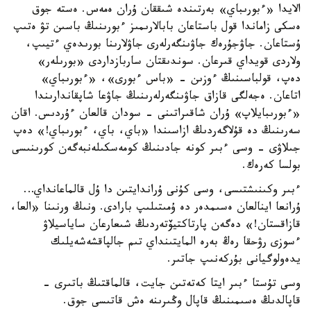
الايدا «ءبورىباي» بەرتىندە شىققان ۇران ەمەس. ەستە جوق
ەسكى زاماندا قول باستاعان بابالارىمىز ءبورىنىڭ باسىن تۋ ەتىپ
ۇستاعان. جاۋجۇرەك جاۋىنگەرلەرى جاۋلارىنا بورىدەي ءتيىپ،
ولاردى قويداي قىرعان. سوندىقتان ساربازداردى «بورىلەر»
دەپ، قولباسىنىڭ ءوزىن - «باس ءبورى»، «ءبورىباي»
اتاعان. ەجەلگى قازاق جاۋىنگەرلەرىنىڭ جاۋعا شاپقاندارىندا
«ءبورىبايلاپ» ۇران شاقىراتىنى - سودان قالعان ءۇردىس. اقان
سەرىنىڭ دە قۇلاگەردىڭ ازاسىندا «باي، باي، ءبورىباي!» دەپ
جىلاۋى - وسى ءبىر كونە جادىنىڭ كومەسكىلەنبەگەن كورىنىسى
بولسا كەرەك.
ءبىر وكىنىشتىسى، وسى كۇنى ۇراندايتىن دا ۇل قالماعانداي…
ۇرانعا اينالعان ەسىمدەر دە ۇمىتىلىپ بارادى. ونىڭ ورنىنا «العا،
قازاقستان!» دەگەن پارتاكتيۆتەردىڭ شىعارعان ساياسيلاۋ
ءسوزى رۋحقا رەڭ بەرە المايتىنداي تىم جالپاقشەشەيلىك
يدەولوگيانى بۇركەنىپ جاتىر.
وسى تۇستا ءبىر ايتا كەتەتىن جايت، قالماقتىڭ باتىرى -
قاپالدىڭ ەسىمىنىڭ قاپال وڭىرىنە ەش قاتىسى جوق.