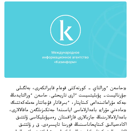
«حاسەن ءورالتاي - كورنەكتى قوعام قايراتكەرى، بەلگىلى
جۋرناليست- پۋبليتسيست ءارى تاريحشى. حاسەن ءورالتايدىڭ
جەكە مۇراعاتىنداعى كىتاپتار، ءبىرقاتار قۇجاتتار مەملەكەتتىك
«مادەني مۇرا» باعدارلاماسى اياسىندا جەتكىزىلگەن ماقالالارى،
باعدارلامالارىنىڭ جازبالارى قازاقستان رەسپۋبليكاسى ۇلتتىق
اكادەميالىق كىتاپحاناسىنىڭ قورىنا تاپسىردى. ق ر ۇلتتىق