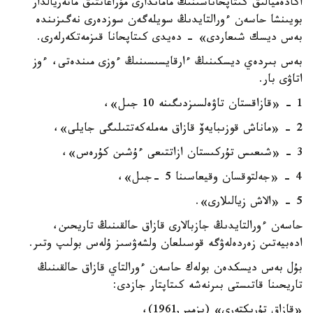
اكادەميالىق كىتاپحاناسىنىڭ ماماندارى مۇراعاتتىق ماتەريالدار
بويىنشا حاسەن ءورالتايدىڭ سويلەگەن سوزدەرى نەگىزىندە
بەس ديسك شىعاردى» - دەيدى كىتاپحانا قىزمەتكەرلەرى.
بەس بىردەي ديسكىنىڭ ءارقايسىسىنىڭ ءوزى مىندەتى، ءوز
اتاۋى بار.
1 - «قازاقستان تاۋەلسىزدىگىنە 10 جىل»،
2 - «ماناش قوزىبايەۆ قازاق مەملەكەتتىلىگى جايلى»،
3 - «شىعىس تۇركىستان ازاتتىعى ءۇشىن كۇرەس»،
4 - «جەلتوقسان وقيعاسىنا 5 -جىل»،
5 - «الاش زيالىلارى».
حاسەن ءورالتايدىڭ جازبالارى قازاق حالقىنىڭ تاريحىن،
ادەبيەتىن زەردەلەۋگە قوسىلعان ولشەۋسىز ۇلەس بولىپ وتىر.
بۇل بەس ديسكدەن بولەك حاسەن ءورالتاي قازاق حالقىنىڭ
تاريحىنا قاتىستى بىرنەشە كىتاپتار جازدى:
«قازاق تۇرىكتەرى» (يزمير,1961)،