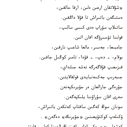
«شۋلاتقان ارعىن ەلىن، ارقا حالقىن،
ەستىگەن باتىراش تا قۇلا داڭقىن.
ساتىلاپ سۇراپ ەدى كىسى سالىپ،
قولىنا تۇسىرۋگە اقان اتىن.
جامبىعا، جەسىر، مالعا شاعىپ نارقىن،
بولام، - دەپ، - قۇدا، تامىر كوڭىل جاقىن.
قىزىعىپ قۇلاگەرگە نەشە جىلداي،
جىبەرىپ جەكسەنبايدى قولقالايتىن.
جۇرەگى جارالعان ەر جۇيرىكپەنەن
سەرى اقان سۇراۋىنا يلىكپەگەن.
سونان سوڭ كەگىن ساقتاپ كەتكەن باتىراش،
ۇكىلەپ كوكتۇيعىنىن «جۇيرىك» دەگەن» .