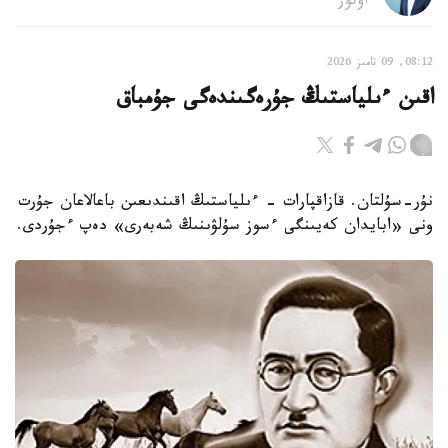
اۆتور
08:12, 09 تامىز 2026
اقىن ءىلياستىڭ جۇرەگىندەگى جۇمباق
نۇر-سۇلتان. قازاقپارات - ءىلياستىڭ اقىندىعىن باعالاعان جۇرت
ونى «ابايدان كەيىنگى ءسوز سۇلۋىنىڭ شەبەرى» دەپ ءجۇردى.