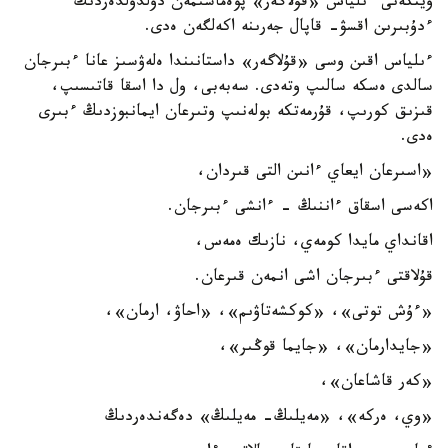
ويتكەنى ءىلياس «قۇلاگەر» پوەماسىمەن دۇلدۇلدەردىڭ
ءدۇبىرىن اقسۋ- قاپال جەرىنە اكەلگەن ەدى.
ءىلياس اقىن وسى «قۇلاگەر» داستانىندا ەلەۋسىز عانا ءبىرجان
سالدى ەسكە سالىپ وتەدى. سەبەبى، ول دا اسقا قاتىسىپ،
قىزىق كورىپ، قۇرمەتكە بولەنىپ وتىرعان ايمانبوزدىڭ ءبىرى
ەدى.
«اسىرعان ايعاي ءانىن التى قىردان،
اكەسى اسقاق ءاننىڭ - ءانشى ءبىرجان.
اقانداي مايدا كومەي، نازىك ەمەس،
قۇلاقتى ءبىرجان اشى انمەن قىرعان.
«ءۇش توتى»، «كوكشەتاۋىم»، «احاۋ، ارمان»،
«جايدارمان»، «جايما قوڭىر»،
«كەر قاشاعان»،
«وي، ەركە»، «مەيلىڭ- مەيلىڭ» دەگەندەردىڭ