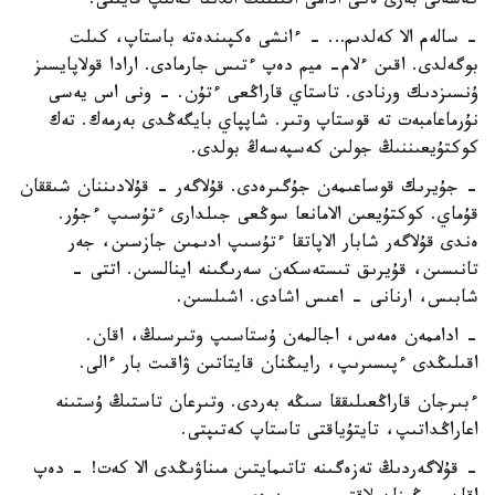
كەشەلى بەرى ەكى ادامى اقىننىڭ الدىنا كەلىپ قايتتى.
- سالەم الا كەلدىم… - ءانشى ەكپىندەتە باستاپ، كىلت
بوگەلدى. اقىن ءلام- ميم دەپ ءتىس جارمادى. ارادا قولاپايسىز
ۇنسىزدىك ورنادى. تاستاي قاراڭعى ءتۇن. - ونى اس يەسى
نۇرماعامبەت تە قوستاپ وتىر. شاپپاي بايگەڭدى بەرمەك. تەك
كوكتۇيعىننىڭ جولىن كەسپەسەڭ بولدى.
- جۇيرىك قوساعىمەن جۇگىرەدى. قۇلاگەر - قۇلادىننان شىققان
قۇماي. كوكتۇيعىن الامانعا سوڭعى جىلدارى ءتۇسىپ ءجۇر.
ەندى قۇلاگەر شابار الاپاتقا ءتۇسىپ ادىمىن جازسىن، جەر
تانىسىن، قۇيرىق تىستەسكەن سەرىگىنە اينالسىن. اتتى -
شابىس، ارنانى - اعىس اشادى. اشىلسىن.
- اداممەن ەمەس، اجالمەن ۇستاسىپ وتىرسىڭ، اقان.
اقىلىڭدى ءپىسىرىپ، رايىڭنان قايتاتىن ۋاقىت بار ءالى.
ءبىرجان قاراڭعىلىققا سىڭە بەردى. وتىرعان تاستىڭ ۇستىنە
اعاراڭداتىپ، تايتۇياقتى تاستاپ كەتىپتى.
- قۇلاگەردىڭ تەزەگىنە تاتىمايتىن مىناۋىڭدى الا كەت! - دەپ