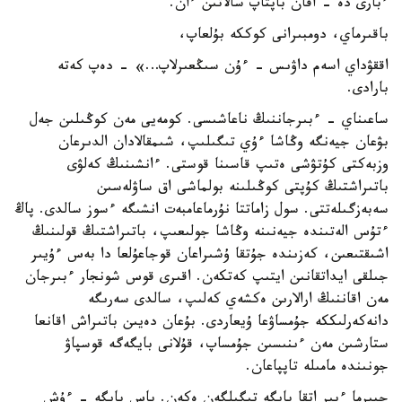
ءبارى دە - اقان باپتاپ سالاتىن ءان.
باقىرماي، دومبىرانى كوككە بۇلعاپ،
اققۋداي اسەم داۋىس - ءۇن سىڭعىرلاپ…» - دەپ كەتە
بارادى.
ساعىناي - ءبىرجاننىڭ ناعاشىسى. كومەيى مەن كوڭىلىن جەل
بۋعان جيەنگە وڭاشا ءۇي تىگىلىپ، شىمقالادان الدىرعان
وزبەكتى كۇتۋشى ەتىپ قاسىنا قوستى. ءانشىنىڭ كەلۋى
باتىراشتىڭ كۇپتى كوڭىلىنە بولماشى اق ساۋلەسىن
سەبەزگىلەتتى. سول زاماتتا نۇرماعامبەت انشىگە ءسوز سالدى. پاڭ
ءتۇس الەتىندە جيەنىنە وڭاشا جولىعىپ، باتىراشتىڭ قولىنىڭ
اشىقتىعىن، كەزىندە جۇتقا ۇشىراعان قوجاعۇلعا دا بەس ءۇيىر
جىلقى ايداتقانىن ايتىپ كەتكەن. اقىرى قوس شونجار ءبىرجان
مەن اقاننىڭ ارالارىن ەكشەي كەلىپ، سالدى سەرىگە
دانەكەرلىككە جۇمساۋعا ۇيعاردى. بۇعان دەيىن باتىراش اقانعا
ستارشىن مەن ءىنىسىن جۇمساپ، قۇلانى بايگەگە قوسپاۋ
جونىندە مامىلە تاپپاعان.
جيىرما ءبىر اتقا بايگە تىگىلگەن ەكەن. باس بايگە - ءۇش