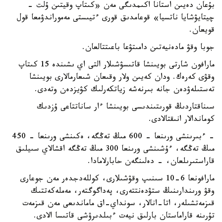
بۇعان دەيىن استانا اكىمدىگى مەن «كىتاپ وقيتىن ۇلت -
چيتايۋشايا ناتسيا» قوعامدىق قورى ءتيىستى مەموراندۋمعا قول
قويعان.
جوبا وقۋ مادەنيەتىن دامىتۋعا باعىتتالعان.
مارافون شارتى بويىنشا قاتىسۋشىلار التى اي ىشىندە 15 كىتاپ
وقۋى كەرەك. ودان كەيىن ولار وقىعان شىعارمالارى بويىنشا
تەستىلەۋدەن جانە بىرنەشە زياتكەرلىك كۋيزدەن وتەدى.
سىناقتاردىڭ قورىتىندىسى بويىنشا ءار ساناتتاعى ۇزدىك
كوماندالار انىقتالادى.
- ءبىرىنشى ورىنعا - 600 مىڭ تەڭگە، ەكىنشى ورىنعا - 450
مىڭ تەڭگە، ءۇشىنشى ورىنعا 300 مىڭ تەڭگە اقشالاي سىيلىق
قاراستىرىلعان، - دەلىنگەن حابارلامادا.
مارافونعا 6-10 سىنىپ وقۋشىلارى، كوللەدجدەر مەن جوعارى
وقۋ ورىندارىنىڭ ستۋدەنتتەرى، پەداگوگتەر، مەملەكەتتىك
قىزمەتشىلەر، اتا-انالار، سونداي-اق ماماندىعى مەن قىزمەت
تۇرىنە قاراماستان بارلىق نيەت ءبىلدىرۋشى قاتىسا الادى.