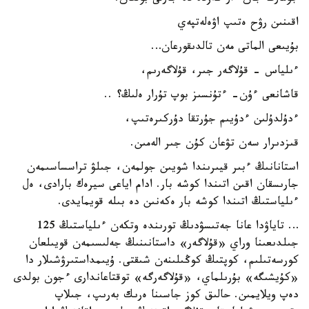
اقىنىن رۋح ەتىپ اۋەلەتپەي
بۇيىعى الماتى مەن تالدىقورعان…
ءىلياس - قۇلاگەر جىر، قۇلاگەرىم،
قاشانعى ءۇن- ءتۇنسىز بوپ تۇرار ەلىڭ؟ ..
ءدۇلدۇلىن ءدۇيىم جۇرتقا دۇركىرەتىپ،
قىزدىرار سەن تۋعان كۇن جىر الەمىن.
استانانىڭ ءبىر قيىرىندا شويىن جولمەن، جىلۋ تراسساسىمەن
جارىسقان اقىن اتىندا كوشە بار. ادام اياعى سيرەك بارادى، ەل
ءىلياستىڭ اتىندا كوشە بار ەكەنىن دە بىلە قويمايدى.
… تاياۋدا عانا جەتىسۋدىڭ تورىندە وتكەن ءىلياستىڭ 125
جىلدىعىنا وراي «قۇلاگەر» داستانىنىڭ جەلىسىمەن قويىلعان
كورسەتىلىم، كوپتىڭ كوڭىلىنەن شىقتى. ۇيىمداستىرۋشىلار دا
«كۇيشىگە» بۇرىلماي، «قۇلاگەرگە» توقتاعاندارى ءجون بولدى
دەپ ويلايمىن. حالىق كوز جاسىنا ەرىك بەرىپ، جىلاپ