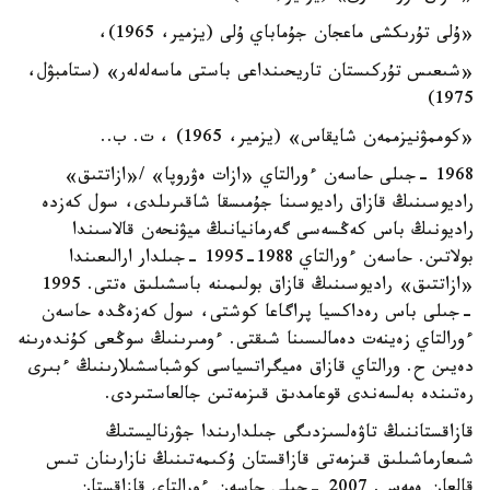
«ۇلى تۇرىكشى ماعجان جۇماباي ۇلى (يزمير، 1965)،
«شىعىس تۇركىستان تاريحىنداعى باستى ماسەلەلەر» (ستامبۋل،
1975)
«كوممۋنيزممەن شايقاس» (يزمير، 1965) ، ت. ب..
1968 -جىلى حاسەن ءورالتاي «ازات ەۋروپا» /«ازاتتىق»
راديوسىنىڭ قازاق راديوسىنا جۇمىسقا شاقىرىلدى، سول كەزدە
راديونىڭ باس كەڭسەسى گەرمانيانىڭ ميۋنحەن قالاسىندا
بولاتىن. حاسەن ءورالتاي 1988-1995 -جىلدار ارالىعىندا
«ازاتتىق» راديوسىنىڭ قازاق بولىمىنە باسشىلىق ەتتى. 1995
-جىلى باس رەداكسيا پراگاعا كوشتى، سول كەزەڭدە حاسەن
ءورالتاي زەينەت دەمالىسىنا شىقتى. ءومىرىنىڭ سوڭعى كۇندەرىنە
دەيىن ح. ورالتاي قازاق ەميگراتسياسى كوشباسشىلارىنىڭ ءبىرى
رەتىندە بەلسەندى قوعامدىق قىزمەتىن جالعاستىردى.
قازاقستاننىڭ تاۋەلسىزدىگى جىلدارىندا جۋرناليستىڭ
شىعارماشىلىق قىزمەتى قازاقستان ۇكىمەتىنىڭ نازارىنان تىس
قالعان ەمەس. 2007 -جىلى حاسەن ءورالتاي قازاقستان