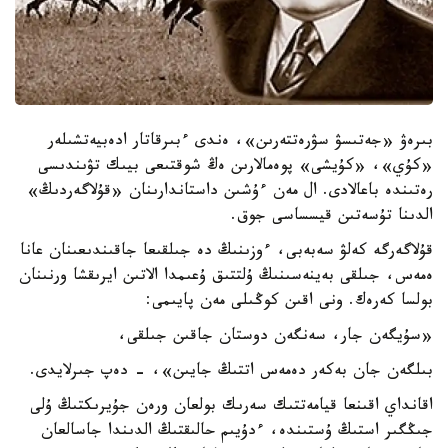
بىرەۋ «جەتىسۋ سۋرەتتەرىن»، ەندى ءبىرقاتار ادەبيەتشىلەر
«كۇي»، «كۇيشى» پوەمالارىن ەڭ شوقتىعى بيىك تۋىندىسى
رەتىندە باعالادى. ال مەن ءۇشىن داستاندارىنان «قۇلاگەردىڭ»
الدىنا تۇسەتىن قيسساسى جوق.
قۇلاگەرگە كەلۋ سەبەبى، ءوزىنىڭ دە جىلقىعا جاقىندىعىنان عانا
ەمەس، جىلقى بەينەسىنىڭ ۇلتتىق ۇعىمدا الاتىن ايرىقشا ورنىنان
بولسا كەرەك. ونى اقىن كوڭىلى مەن پايىمى:
«سۇيگەن جار، سەنگەن دوستان جاقىن جىلقى،
بىلگەن جان بەكەر دەمەس اتتىڭ جايىن»، - دەپ جىرلايدى.
اقانداي اقىنعا قيامەتتىك سەرىك بولعان ورەن جۇيرىكتىڭ ۇلى
جىڭگىر استىڭ ۇستىندە، ءدۇيىم حالىقتىڭ الدىندا جاسالعان