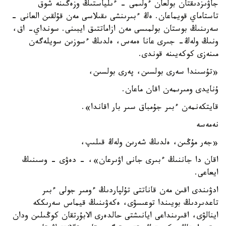
جاۋىزدىقتان بولعان ءولىمى - ءىلياستىڭ وزەگىنە شوق
تاستاماي قويماعان. ەڭ ءبىرىنشى ىقىلاسى مەن قۇلقىن العانى -
سەرىنىڭ بوستان بولمىسى مەن ازاماتتىق ايبىنى. سونداي- اق،
ونىڭ ولەڭ- جىرى عانا ەمەس، ەلدىڭ ءسوزىن سويلەگەن
مىنەزى كوكەيىنە قوندى.
«تۇسىندا سەرى بولسىن، پەرى بولسىن،
ۇنايدى ومىرىمەن اقان ماعان.
قايتكەنمەن ءبىر جۇمباق سىر بار اقاندا».
نەمەسە
«جەر مۇڭىن، ەلدىڭ شەرىن ولەڭ قىلىپ،
اقان دا جاننىڭ ءبىرى جانى اۋىرعان»، - دەۋى - وسىنىڭ
ايعاعى.
ادۋىندى اقىن مەن قاناتتى تۇلپاردىڭ ءومىر جولى ءبىر
تاعدىردىڭ بويىندا توعىسۋى، ەكەۋىنىڭ قيماس سەرىككە
اينالۋى، اقىرىنداعى ايانىشتى حالدەرى الابۇرتقان كوڭىلىن ودان