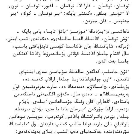
توقسان: توقسان - قارا الا، توقسان - اقبوز، توقسان - تورى
الا ءتۇستى جىلقى. ەكىنشى بايگە: ءبىر توقسان - كوك، ءبىر
جەتپىس - قان جيرەن.
ناعاشىسى «ءبىزدىڭ ءسوزىمىز ءباتۋا تاپسا، باس بايگە -
ءۇش توقسان، اقاننىڭ الدىنا سالىنادى» دەگەندى اشىپ ايتتى.
ازىرگە، شاپانىنىڭ جان قالتاسىنا كۇمىس تايتۇياقتى باسىپ،
سال اقشام جامىلا اقاننىڭ قۇلانى بۋساندىرۋعا وڭاشا كەتكەن
جاعىنا بەت الدى.
ءتۇن جامىلىپ كەلگەن سالدىڭ سۇلباسىن سەرى اينىتپاي
تانىدى، ءارى جولىقپاعاندارىنا جىلدار ارالاپ كەتسە دە،
بۇرىلمادى. «اسسالاۋ» دەمەسەڭ دە، سارت مەزىرەتىمەن قول
بەرمەيمىسىڭ؟» - دەدى سال. ەكەۋى اڭگىمەنى تاجىكەدەن
باستادى. اڭعارلى اقان ونىڭ جۇمسالعانىن ءبىلدى. بايلام
ىزدەپ، اراعا جۇرگەن ءبىرجان عانا ما ەدى. بۇدان بىرنەشە
جىلدار بۇرىن باتىراشتىڭ باقانىن كوتەرىپ، سويىلىن سوعاتىن
باراقباي سان مارتە قولقا سالىپ كەلىپ قايتقان. ول ءىلياستىڭ
سۋرەتتەۋىندە جەكسەنباي دەپ الىنىپ، بىلاي بەينەلەنەدى: