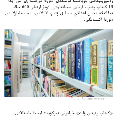
رەسپۋبليكالىق جوباسىنا قوسىلدى. ەلوردا تۇرعىندارى التى ايدا
15 كىتاپ وقىپ، ارنايى سىناقتاردان ءوتۋ ارقىلى 600 مىڭ
تەڭگەگە دەيىن اقشالاي سىيلىق ۇتىپ الا الادى، دەپ حابارلايدى
ەلوردا اكىمدىگى.
Фото: Астана әкімдігі
«كىتاپ وقيتىن ۇلت» مارافونى قىركۇيەك ايىندا باستالادى.