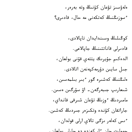
ەلەۋسىز تۋعان كۇنىڭ وتە بەرەر،
ءسوزىڭنىڭ كەتكەنى مە حال، قادىرى؟
كوڭىلىڭ وسىندايدان تاپالادى،
قادىرلى قاناتتىنىڭ جاپالاعى.
الدەكىم جۇيرىك يتتەي قۇنى بولعان،
جىل سايىن دۇرمەكپەنەن اتالادى.
ەلىڭنىڭ كەشىرە گور ءبىر بىلمەسىن،
شىعارىپ جىبەرگەن- اۋ سۇرگىن ەسىن.
مامىردىڭ ءوزىڭ تۋعان شىرقى قانداي،
جاراتقان كۇندە وتكىزەر جىردىڭ كەشىن.
ءىس كەلەر ىزگى تالاي ارلى قولدان،
جومارت جان ءار كەزدە دە جارلى بولعان.