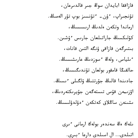
قازاققا ابايدان سوڭ جىر قالدىرعان،
تۇنجىراپ، ءۇن- ءتۇنسىز بوپ تۇر الەمىڭ.
ارماندا وتكەن ەلدىڭ ارىسىسىڭ،
كۇلىكسىڭ جاراتىلعان جارىس ءۇشىن.
بىتىرگەن قازاقى ۇنگە التىن قانات،
ءىلياس، ولەڭ ءسوزدىڭ عارىشىسىڭ.
حالقىڭا قامقور بولعان تۇندىگىسىڭ،
جادىندا قالىڭ جۇرتتىڭ ۇلگىلى ءىسىڭ.
اۋزىمەن قۇس تىستەگەن جۇيرىكتەردىڭ،
ىشىنەن ساڭلاق كەتكەن ءدۇلدۇلىسىڭ.
ىلەك ەڭ سەندەر بولەك ارمانى ءىرى
اتىلدى… ال اسىلدى دارعا ءبىرى.