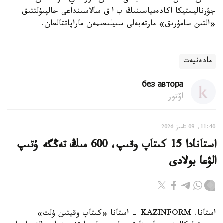
جۋرناليستيكا اكادەمياسىنىڭ ب ا ق سالاسىنداعى جالپىۇلتتىق
«التىن سامۇرىق» مارتەبەلى سىيلىعىمەن ماراپاتتالعان.
مادەنيەت
без автора
اۆتور
11:40, 09 تامىز 2026
استانادا 15 كىتاپ وقىپ، 600 مىڭ تەڭگە ۇتىپ
الۋعا بولادى
استانا. KAZINFORM - استانا «كىتاپ وقيتىن ۇلت»