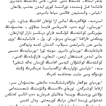
بەتەر استاڭ- كەستەڭ ەتتى. تەگى، قاس تالانتتىڭ تاعدىرى
قاشاندا قىل ۇستىندە تۇراتىنىنا كوزى ابدەن جەتىپ يلانعان
ءىلياس، وكىنىشپەن قالامىن سياعا باتىردى.
اسىرەسە، قۇلاگەردىڭ اجالىن ازا تۇتقان اقاننىڭ «باي- باي،
ءبورىباي- اي» دەپ، قابىرعاسى قايىسا جىلاۋى - جەتىسۋدىڭ
جۇيرىگىن كوكشەنىڭ كۇلىگىنە قاراي ەرىكسىز نازار اۋدارتقان.
ويتكەنى قازاقتا ءبورىباي بىرەۋ- اق. ول - قابانبايدىڭ ءوزى
جاسى مەن باتىرلىعىن سىيلاپ، الدىنان كەسە وتپەگەن
قاپتاعايدىڭ ءبورىباي باتىرى. سويتە تۇرا ءبورىبايدىڭ ەسىمى
جانى ابدەن قىستىققان ارعىن، اتىعاي- قاراۋىلدىڭ اقىنى،
كوكشەنىڭ كوكشۋلان كيەسى اقاننىڭ اۋزىنان نەگە شىقتى؟
مىنە، ءىلياستى تۇلپاردىڭ تراگەدياسىنا تەرەڭىرەك ۇڭىلە
تۇسۋگە وسى جايت جەتەلەسە كەرەك.
ءبورىباي جوڭعار جاۋگەرشىلىگىندە حالىقتى جەتىسۋدان سىر،
ارقاعا كوشىرگەن. تورعاي دالاسىنىڭ وڭتۇستىك شىعىسىنداعى
بۇلانتى وزەنىنىڭ بويىندا «قالماق قىرعان» دەپ اتالىپ كەتكەن
شەشۋشى ۇرىستا اسقان ەرلىك كورسەتتى. ودان كەيىن