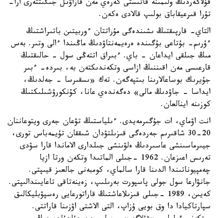
قۇلاگەردىڭ ولىمىنە قاتىستى كەرەي مەن قاراۋىل جىگىتتەرى ارا-
تۇرا قىرعيقاباق بولىپ قالادى ەكەن.
التاي- قارپىقتىڭ ىشىندەگى مۇراتتان ءوربيتىن باتىراشتىڭ
ءۇرىم- بۇتاعى بۇگىندە ەرەيمەنتاۋدىڭ ماڭىندا ءالى وتىر. بەس
مىڭ جىلقى ايداعان - باي. ءبىراق اتتەڭى سول - حالىقتىڭ
قارعىسى مەن اقىننىڭ ازاسى وتكەندىكتەن بە، بىردە- ءبىر
جۇيرىك بوساعالارىنا بىتپەگەن. تەك «ىسقىرسا - جەلدىڭ،
ايداسا - جاۋدىڭ مالى» دەگەندەي عانا، كۇنكورۋشىلىكتىڭ
كوزىنە اينالعان.
انت اۋماي، ات جۇگىرمەيدى. ءىلياستىڭ تۋعان جەرى ويتوعاننان
20-30 شاقىرىم جەردەگى قىزىلتۋدان شىققان تۇيمەباس تورى،
جيىرماسىنشى عاسىردىڭ ەلۋىنشى جىلدارى الاماندا قارا سۋدى
تەرىس اعىزعان. 1962 -جىلى الماتىدا وتكەن ورتا ازيا
چەمپيوناتىندا الدىنا قارا سالماي، كومبەنى جالعىز قيىپتى.
جانۋارعا سول جولى پاسپورت بەرىلىپ، زەينەتاقى تاعايىندالىپتى.
كەيىن، 1989 -جىلى قىزىلاعاشتىڭ قاراتورعايى رەسپۋبليكالىق
سپارتاكيادا دا وق بويى ۇزاپ، التى الاشتى اۋزىنا قاراتتى.