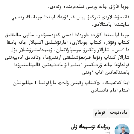
جوبا قازاق جانە ورىس تىلدەرىندە وتەدى.
قاتىسۋشىلاردى تىركەۋ بيىل قىركۇيەك ايىندا جوبانىڭ رەسمي
سايتىندا باستالادى.
جوبا اياسىندا كۇزدە ەلوردادا ادەبي كەزدەسۋلەر، جالپى حالىقتىق
كىتاپ وقۋلار، كىتاپ جوبالارى، اعارتۋشىلىق اكسيالار جانە باسقا
دا ءىس- شارالار وتكىزۋ جوسپارلانعان. ۇيىمداستىرۋشىلار بۇل
شارالار كىتاپ وقۋعا قىزىعۋشىلىقتى ارتتىرۋعا، وتاندىق ادەبيەتتى
قولداۋعا جانە ۇزدىكسىز ءبىلىم الۋ مادەنيەتىن قالىپتاستىرۋعا
باعىتتالعانىن اتاپ ءوتتى.
ايتا كەتەيىك، «كىتاپ وقيتىن ۇلت» مارافونىنا 1 ميلليوننان
استام ادام قاتىسادى.
مادەنيەت
قوعام
ريزابەك نۇسىپبەك ۇلى