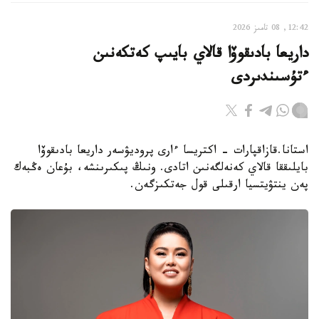
12:42, 08 تامىز 2026
داريعا بادىقوۆا قالاي بايىپ كەتكەنىن
ءتۇسىندىردى
استانا.قازاقپارات - اكتريسا ءارى پروديۋسەر داريعا بادىقوۆا
بايلىققا قالاي كەنەلگەنىن اتادى. ونىڭ پىكىرىنشە، بۇعان ەڭبەك
پەن ينتۋيتسيا ارقىلى قول جەتكىزگەن.