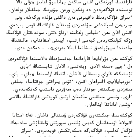
قازاقتىڭ كورنەكتى اقىنى ساكەن يماناسوۆ اعامىز «ۇلى دالا
توسىندە قۇلاگەردەن دە وتكەن ورەن جۇيرىك جىلقىلار بولعان.
ءبىراق قۇلاگەردىڭ داقپىرتى مەن داڭقى مۇلدە وزگەشە. ونى
جىرىمەن اسپانداعى جۇلدىزدى ۇيىتقان قازاقتىڭ قوس بىردەي
اقىنى اقان مەن ءىلياس ولەڭىنە ارقاۋ ەتتى. سوندىقتان قۇلانىڭ
وزگە كۇلىكتەردەن كيەسى ارتىپ، ايبىنى اسقاقتاپ، حالىقتىڭ
جادىندا سيمۆولدىق نىشانعا اينالا بەردى»، - دەگەن ەدى.
كوكشە مەن بۋرابايعا قاراعاندا جەتىسۋدىڭ دالاسىندا قۇلاگەردى
ەل ءجيى ەسىنە الادى. ويتەتىنى، الامان شابىستىڭ ءبارى
تۇستىككە قاراي ويىسقالى قاشان. اتتىڭ ازاسىندا «باي- باي،
ءبورىبايلاپ» اڭىراعان اقىن، ءتۇبى پىراقتى جوقتاسا، جىلقى
مىنەزدى جىگىتتەر جوقتار دەپ ەمەۋرىن تانىتىپ كەتكەندەي.
ءارى، ونىسى جىلقىنى جانىنان ارتىق كورەتىن قازاقتىڭ بالاسى
ءۇشىن اماناتقا اينالعان.
كوكشەنىڭ جىگىتتەرى قۇلاگەردى ۇمىتقالى قاشان. تەك استانا
اقمولاعا اۋىسقاننان كەيىن ۇلتتىق سپورتتى ۇلىقتاۋشى سادىبەك
تۇگەل كەلىپ، قۇلاگەرگە ەسكەرتكىش قويدىردى. ءبىراق