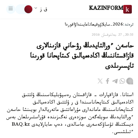
KAZINFORM
ق ز
ترەند:
2026-سايلاۋ
وقيعا
تاعايىنداۋ
اقوردا
20:53, 27 جەلتوقسان 2016
حاسەن ءورالتايدىڭ رۋحاني قازىنالارى
قازاقستاننىڭ اكادەميالىق كىتاپحانا قورىنا
تاپسىرىلدى
استانا. قازاقپارات - قازاقستان رەسپۋبليكاسىنىڭ ۇلتتىق
اكادەميالىق كىتاپحاناسىندا ق ر ۇلتتىق اكادەميالىق
كىتاپحاناسىنىڭ ماماندارى مۇراعاتتىق ماتەريالدار بويىنشا حاسەن
ءورالتايدىڭ سويلەگەن سوزدەرى نەگىزىندە قۇراستىرىلعان بەس
ديسكتىڭ تۇساۋكەسەرى جاسالدى، دەپ حابارلايدى BAQ.kz
ءتىلشىسى.