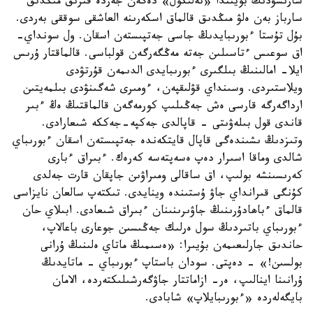
سارىسۋدىڭ بويىندا «تەلىكول» دەگەن جەردە قىرىق مىڭدىق
سارباز بەن ەلۋ مىڭدىق قالماق اسكەرىنە العاشقى سوققى بەردى.
بۇل تۇستا ءبورىبايدىڭ جاسى جەتپىستەن اسقان. ول سونداي-
اق سوعىس ءتاسىلىن جەتە مەڭگەرگەن قولباسى. قالماقتار ۇرىس
ايلا- امالىنىڭ بىلگىرى ءبورىبايدى الدىمەن قۇرتۋدى
ويلاستىردى. وسىنداي قۋلىقپەن، ءومىرى شەگىنۋدى بىلمەيتىن
ارداگەرگە قارسى ەش جەڭىلىپ كورمەگەن قالماقتىڭ ەڭ ءبىر
قاندى قول بىلەۋىتى - قاپالدى جەكپە-جەككە شىعارادى.
وتىزدىڭ ىشىندەگى قاپال قايتكەندە جەتپىستەن اسقان ءبورىباي
شالدى وماقا اسىرار دەپ ەسەپتەسە كەرەك. ءبىراق ءبارى
كەرىسىنشە بولىپ، اق ساقالى ومىراۋىن جاپقان قارت جەلدى
كۇنگى قىرانداي جاۋ ۇستىندە وينايدى. تىكتەپ سالعان نايزاسى
قالماق ءباھادۇرىنىڭ جاۋىرىنىنان ءبىراق شىعادى. ابىلاي حان
ءبورىباي باتىردىڭ سول ەرلىك جەڭىسىن جوعارى باعالاپ،
حاندىق جارلىعىمەن بۇيىرا: «ەسىمىڭ ماتاي ەلىنىڭ ۇرانى
بولسىن!» - دەپتى. سودان باستاپ ءبورىباي - ماتايدىڭ
ۇرانىنا اينالىپ، ەر- ازاماتتار جاۋگەرشىلىكتەردە، الامان
بايگەلەردە «ءبورىبايلاپ» شابادى.