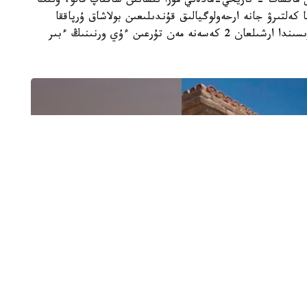
ى ماقسات - تاريحي-مادەني مۇرا نىسانىن ساقتاپ قالۋ، ونىڭ
 كەلتىرۋ جانە ارحەولوگيالىق قۇندىلىعىن بولاشاق ۇرپاققا
جەتكىزۋ. جوسپارعا سايكەس ارحەولوگيالىق قازبا بارىسىندا ارشىلعان 2 كەسەنە مەن تۇرعىن ءۇي ورنىنىڭ ءبىر