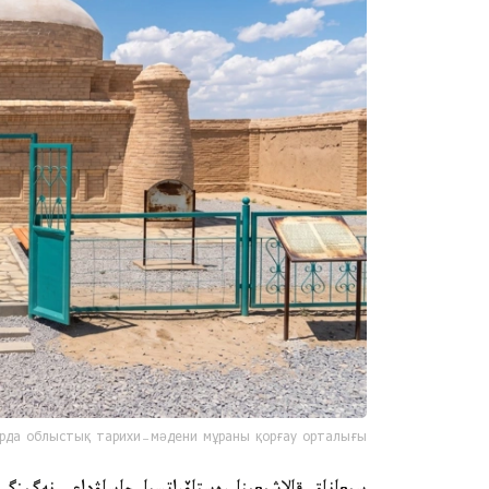
рда облыстық тарихи-мәдени мұраны қорғау орталығы