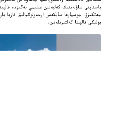
سىعاناق قالاشىعىنا رەستاۆراتسيا جاساۋداعى نەگىزگ
باستاپقى ساۋلەتتىك كەلبەتىن عىلىمي نەگىزدە قالپىنا
بولىگى قالپىنا كەلتىرىلەدى.