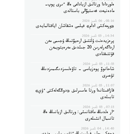
12:56, 06 تامىز 2026
ەلوردادا ورتالىق ازياداعى ەڭ ءىرى پوپ-
مادەنيەت فەستيۆالى باستالدى
08:16, 06 تامىز 2026
«ورمەكشى ادام» فيلمى ەشقاشان اياقتالمايدى
14:54, 05 تامىز 2026
پرەزيدەنت ۇلتتىق ارحيۆتىڭ ۇجىمى مەن
ارداگەرلەرىن 20 جىلدىق مەرەيتويمەن
قۇتتىقتادى
11:55, 05 تامىز 2026
شاحانوۆ پوەزياسى - تاۋەلسىزدىگىمىزدىڭ
تۇعىرى
11:07, 05 تامىز 2026
قازاقستاندا ورتا عاسىرلىق «دوڭگەلەكتى ءۇي»
تابىلدى
07:15, 05 تامىز 2026
ءار ەلدىڭ ماقتانىشى: ورتالىق ازيانىڭ ەڭ
تانىمال انشىلەرى
14:40, 04 تامىز 2026