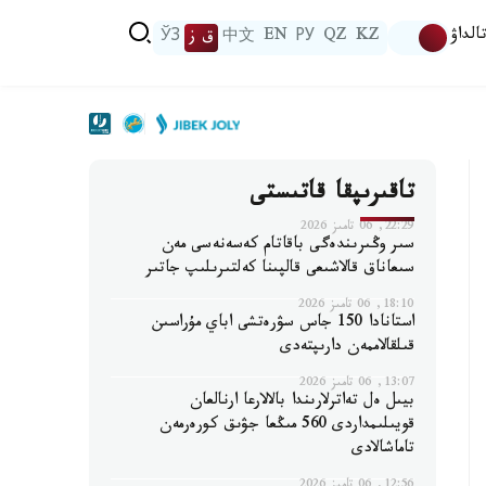
الداۋ
KZ
QZ
РУ
EN
中文
ق ز
ЎЗ
تاقىرىپقا قاتىستى
22:29, 06 تامىز 2026
سىر وڭىرىندەگى باقاتام كەسەنەسى مەن
سىعاناق قالاشىعى قالپىنا كەلتىرىلىپ جاتىر
18:10, 06 تامىز 2026
استانادا 150 جاس سۋرەتشى اباي مۇراسىن
قىلقالاممەن دارىپتەدى
13:07, 06 تامىز 2026
بيىل ەل تەاترلارىندا بالالارعا ارنالعان
قويىلىمداردى 560 مىڭعا جۋىق كورەرمەن
تاماشالادى