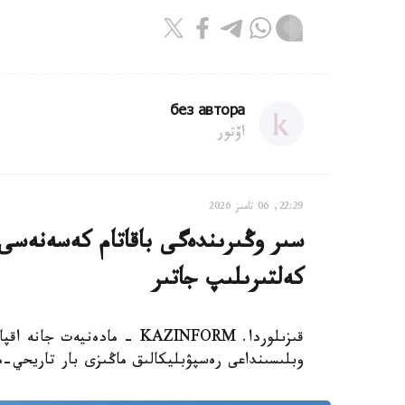
без автора
اۆتور
22:29, 06 تامىز 2026
سىر وڭىرىندەگى باقاتام كەسەنەسى م
كەلتىرىلىپ جاتىر
قىزىلوردا. KAZINFORM - مادە
وبلىسىنداعى رەسپۋبليكالىق ماڭىزى بار تاريحي-