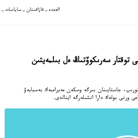
الەمدە
قازاقستان
ساياسات
ت
ى توقتار سەرىكوۆتىڭ ەل بىلمەيتىن
كورىپ، جاستايىنان بىرگە وسكەن مەيرامبەك بەسبايەۆ
ى ورنى بولەك دارا انشىلەرگە اينالدى.