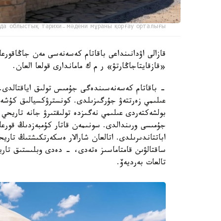
да облыстық тарихи-мәдени мұраны қорғау орталығы
قازالى اۋدانىنداعى باقاتام كەسەنەسى مەن جاڭاقورعان
«قازقايتاجاڭارتۋ» ر م ك ماماندارى قولعا العان.
- باقاتام كەسەنەسىندەگى جۇمىس تولىق اياقتالدى. ر
عىلىمي زەرتتەۋ جۇرگىزىلدى. كونسترۋكسيالىق كۇشەي
بولشەكتەردى عىلىمي نەگىزدە تولىقتىرۋ جانە تاريحي م
جۇمىسى ورىندالدى. سونىمەن قاتار كۇمبەزدىڭ قورعا
اباتتاندىرىلدى. اتالعان شارالار ەسكەرتكىشتىڭ تار
ساقتالۋىن قامتاماسىز ەتەدى، - دەدى وبلىستىق تاري
تالعات بەرديەۆ.