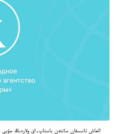
العاش تانىسقان ساتتەن باستاپ-اق ولاردىڭ جۇبى ج