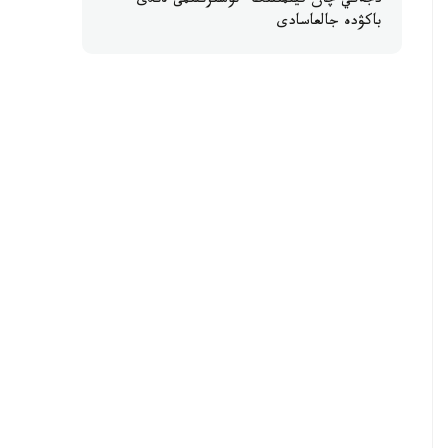
دجەكي چان فيلمىنىڭ ءتۇسىرىلىمى ەندى
باكۋدە جالعاسادى