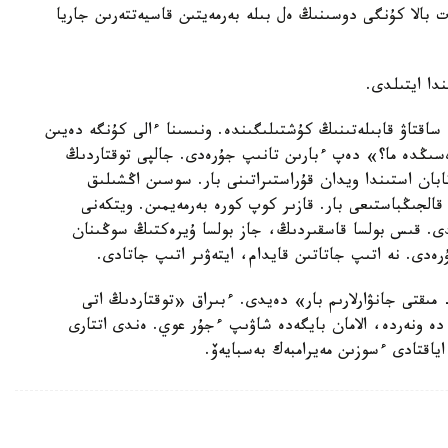
ت بالا كۇنگى دوسىنىڭ ەل بىلە بەرمەيتىن قاسيەتتەرىن جاريا
قتاۋ قابىلەتىنىڭ كۇشتىلىگىندە. ونىسىنا ءالى كۇنگە دەيىن
سىڭدە ما؟» دەپ ءبارىن تانىپ جۇرەدى. جالپى توقتاردىڭ
ابان استىندا ويدان قۇراستىراتىنى بار. سوسىن اڭشىلىق
 قالجىڭباستىعى بار. قازىر كوپ كورە بەرمەيمىن. ويتكەنى
. قىس بولسا قاسقىردىڭ، جاز بولسا ۇيرەكتىڭ سوڭىنان
ەدى. نە اتىپ جاتاتىن قايدام، ايتەۋىر اتىپ جاتادى.
 مىقتى جانۋارلارىم بار» دەيدى. ءبىراق «توقتاردىڭ اتى
 ونەردە، الامان بايگەدە شاۋىپ ءجۇر عوي. ەندى اتتارى
اقتادى ءسوزىن مەيرامبەك بەسبايەۆ.