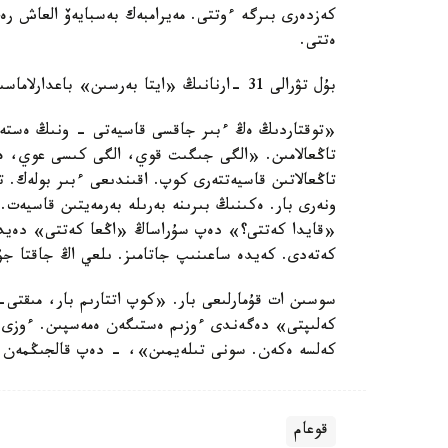
كەزدەرى بىرگە ءوتتى. مەيرامبەك بەسبايەۆ العاش رە
ەتتى.
بۇل تۋرالى 31 -ارنانىڭ «ايتا بەرسىن» باعدارلاماسىندا ايتىلدى.
«توقتاردىڭ ەڭ ءبىر جاقسى قاسيەتى - ونىڭ ەستە سا
تاڭعالامىن. «الگى جىگىت قوي، الگى كىسى عوي، ە
تاڭعالاتىن قاسيەتتەرى كوپ. اقىندىعى ءبىر بولەك. ت
ونەرى بار. ەكىنىڭ بىرىنە بەرىلە بەرمەيتىن قاسيەت.
«قايدا كەتتى؟» دەپ سۇراساڭ «اڭعا كەتتى» دەيدى
كەتەدى. كەيدە ساعىنىپ جاتامىز. ىلعي اڭ جاقتا جۇر
سوسىن ات قۇمارلىعى بار. «كوپ اتتارىم بار، مىقتى-
كەلىپتى» دەگەندى ءوزىم ەستىگەن ەمەسپىن. ءوزى دە
كەلسە ەكەن. سونى تىلەيمىن»، - دەپ قالجىڭمەن اي
قوعام