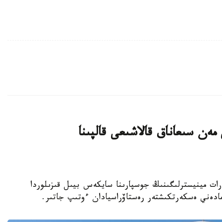
ەن سىعاناق قالاشىعى قالپىنا
نيەت جانە اقپارات مينيسترلىگىنىڭ جوسپارىنا سايكەس بيىل قىزىلوردا
مادەني ەسكەرتكىشتەر رەستاۆراسيادان ءوتىپ جاتىر.