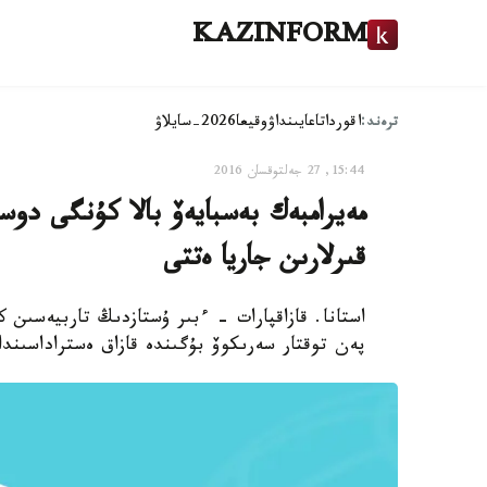
KAZINFORM
ترەند:
اقوردا
تاعايىنداۋ
وقيعا
2026-سايلاۋ
15:44, 27 جەلتوقسان 2016
مەيرامبەك بەسبايەۆ بالا كۇنگى دوس
قىرلارىن جاريا ەتتى
استانا. قازاقپارات - ءبىر ۇستازدىڭ تاربيەسىن 
پەن توقتار سەرىكوۆ بۇگىندە قازاق ەستراداسىنداع