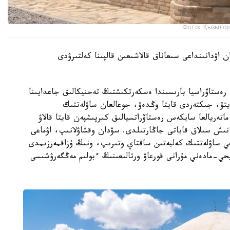
Фото: Қызылор
 اۋدانىنداعى سىعاناق قالاشىعىن قالپىنا كەلتىرۋدى
ەستاۆراسيا بارىسىندا ەسكەرتكىشتىڭ تەحنيكالىق جاعدايىنا
تۋ، جىكتەردى قايتا وڭدەۋ، جوعالعان ساۋلەتتىك
اتەريالعا سايكەس رەستاۆراتسيالىق كىرپىشپەن قايتا قالاۋ
نىش سىلاق قاباتى جاڭارتىلدى. سۋدان وقشاۋلانىپ، اۋماعى
يحي ساۋلەتتىك كەلبەتىن ساقتاي وتىرىپ، ونىڭ ۇزاقمەرزىمدى
حي-مادەني مۇرانى قورعاۋ ورتالىعىنىڭ ءبولىم مەڭگەرۋشىسى