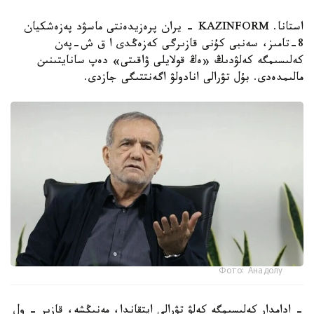
استانا. KAZINFORM - يران پرەزيدەنتى ماسۋد پەزەشكيان
8-تامىز، سەنبى كۇنى قازىرگى كەزەڭدى ا ق ش-پەن
كەلىسىمگە كەلۋدىڭ «ەڭ قولايلى ۋاقىتى» دەپ سانايتىنىن
مالىمدەدى. بۇل تۋرالى انادولۋ اگەنتتىگى جازدى.
Фото: Анадолу
- ادامدار كەلىسىمگە كەلۋ تۋرالى ايتقاندا، مەنىڭشە، قازىر - ول