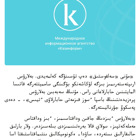
«مۇنى «سەلقوستىق» دەپ تۇسىنۋگە كەلمەيدى. بەلارۋس
ارىپتەستەرىمىز بىزگە لۋكاشەنكو بۇگىنگى سامميتتەرگە قاتىسا
المايتىنىن حابارلاعانى راس. مۇنىڭ سەبەبىن بەلارۋس
پرەزيدەنتىنىڭ باسپا ءسوز قىزمەتى حابارلاۋى ءتيىس»، - دەدى
پەسكوۆ جۋرناليستەرگە.
«بەلارۋس ءبىزدىڭ جاقىن وداقتاسىمىز، ءبىز وداقتاس
مەملەكەتپىز، سولاي قالا بەرەتىنىمىزدى بىلەسىزدەر. ولار بارلىق
حالىقارالىق ىستەردە، ساۋدا- ەكونوميكالىق ىنتىماقتاستىقتا اسا