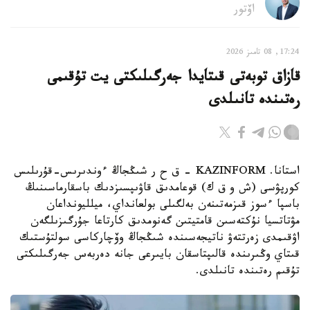
اۆتور
17:24, 08 تامىز 2026
قازاق توبەتى قىتايدا جەرگىلىكتى يت تۇقىمى
رەتىندە تانىلدى
استانا. KAZINFORM – ق ح ر شىڭجاڭ ءوندىرىس-قۇرىلىس
كورپۋسى (ش و ق ك) قوعامدىق قاۋىپسىزدىك باسقارماسىنىڭ
باسپا ءسوز قىزمەتىنەن بەلگىلى بولعانداي، ميلليونداعان
مۋتاتسيا نۇكتەسىن قامتيتىن گەنومدىق كارتاعا جۇرگىزىلگەن
اۋقىمدى زەرتتەۋ ناتيجەسىندە شىڭجاڭ وۆچاركاسى سولتۇستىك
قىتاي وڭىرىندە قالىپتاسقان بايىرعى جانە دەربەس جەرگىلىكتى
تۇقىم رەتىندە تانىلدى.