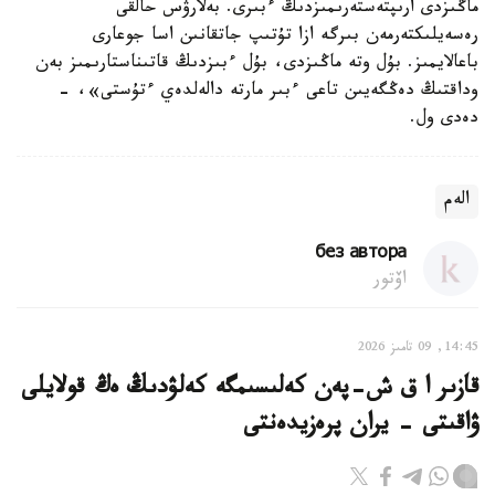
ماڭىزدى ارىپتەستەرىمىزدىڭ ءبىرى. بەلارۋس حالقى
رەسەيلىكتەرمەن بىرگە ازا تۇتىپ جاتقانىن اسا جوعارى
باعالايمىز. بۇل وتە ماڭىزدى، بۇل ءبىزدىڭ قاتىناستارىمىز بەن
وداقتىڭ دەڭگەيىن تاعى ءبىر مارتە دالەلدەي ءتۇستى»، -
دەدى ول.
الەم
без автора
اۆتور
14:45, 09 تامىز 2026
قازىر ا ق ش-پەن كەلىسىمگە كەلۋدىڭ ەڭ قولايلى
ۋاقىتى - يران پرەزيدەنتى