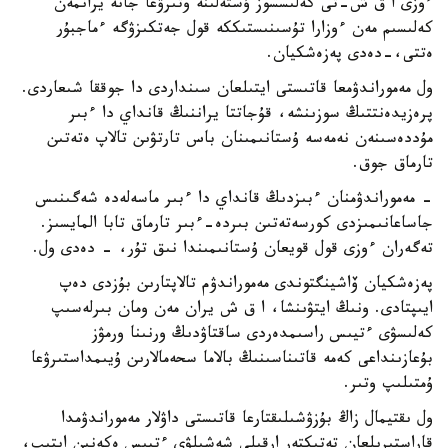
ءوزى ا ق ش-تى كەلىسسوز ۇستەلىنە وتىرۋعا جانە يرانمەن
كەلىسىم مەن ءوزارا تۇسىنىستىككە قول جەتكىزۋگە ءماجبۇر
ەتتى،-دەدى پەزەشكيان.
ول مەموراندۋمعا قاتىستى ايتىلعان سىنداردى دا جوققا شىعاردى.
پرەزيدەنتتىڭ سوزىنشە، قۇجاتتا يراننىڭ قانداي دا ءبىر
مۇددەسىنەن نەمەسە ۇستانىمىنان باس تارتۋىن تالاپ ەتەتىن
تارماق جوق.
- مەموراندۋمنان ءبىزدىڭ قانداي دا ءبىر ماسەلەدە شەگىنىس
جاساعانىمىزدى كورسەتەتىن بىردە-ءبىر تارماق تابا المايسىز.
تەگەران ءوزى قول قويعان ۇستانىمىندا نىق تۇر، - دەدى ول.
پەزەشكيان ۆاشينگتوندى مەموراندۋم تالاپتارىن بۇزدى دەپ
ايىپتادى. ونىڭ ايتۋىنشا، ا ق ش يران مەن ومان بىرلەسىپ
كەلىسۋى ءتيىس راسىمدەردى ساقتاۋدىڭ ورنىنا ورمۋز
بۇعازىنداعى كەمە قاتىناسىنىڭ بالاما سحەمالارىن ۇيىمداستىرۋعا
ۇمتىلىپ وتىر.
ول ىقتيمال زاڭ بۇزۋشىلىقتارعا قاتىستى داۋلار مەموراندۋمدا
قاراستىرىلعان تەتىكتەر ارقىلى شەشىلۋى ءتيىس ەكەنىن ايتىپ،