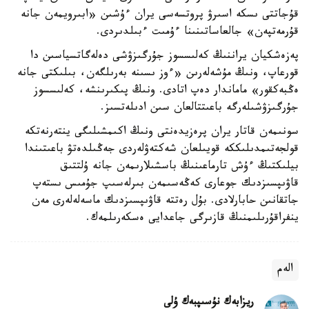
قۇجاتتى ىسكە اسىرۋ پروتسەسى يران ءۇشىن «ابىرويمەن جانە
قۇرمەتپەن» جالعاساتىنىنا ءۇمىت ءبىلدىردى.
پەزەشكيان يراننىڭ كەلىسسوز جۇرگىزۋشى دەلەگاتسياسىن دا
قورعاپ، ونىڭ مۇشەلەرىن «ءوز ىسىنە بەرىلگەن، بىلىكتى جانە
ەڭبەكقور» ماماندار دەپ اتادى. ونىڭ پىكىرىنشە، كەلىسسوز
جۇرگىزۋشىلەرگە باعىتتالعان سىن ادىلەتسىز.
سونىمەن قاتار يران پرەزيدەنتى ونىڭ اكىمشىلىگى ينتەرنەتكە
قولجەتىمدىلىككە قويىلعان شەكتەۋلەردى جەڭىلدەتۋ باعىتىندا
بيلىكتىڭ ءۇش تارماعىنىڭ باسشىلارىمەن جانە ۇلتتىق
قاۋىپسىزدىك جوعارى كەڭەسىمەن بىرلەسىپ جۇمىس ىستەپ
جاتقانىن حابارلادى. بۇل رەتتە قاۋىپسىزدىك ماسەلەلەرى مەن
ينفراقۇرىلىمنىڭ قازىرگى جاعدايى ەسكەرىلمەك.
الەم
ريزابەك نۇسىپبەك ۇلى