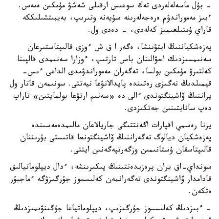
- بۇل ماسەلەلەردى تەك سوعىس ارقىلى شەشۋ مۇمكىن ەمەس.
ءبىز مەموراندۋم ەرەجەلەرىنە سۇيەنە وتىرىپ، بەيبىتشىلىككە
قاراي ۇمتىلعىمىز كەلەدى، - دەدى ول.
پەزەشكياننىڭ ايتۋىنشا، ەگەر ا ق ش ءوزى قالىپتاستىرعان
سەنىمسىزدىك احۋالىنان باس تارتىپ، ءوزارا سەنىمدى قالپىنا
كەلتىرۋ مۇمكىن بولسا، تەگەران مەموراندۋمدى الداعى ءىس-
قيمىلدىڭ نەگىزى رەتىندە پايدالانۋعا نيەتتى. سونىمەن قاتار ول
يراننىڭ ۆاشينگتوندى ءالى دە «سەنىم ارتۋعا بولمايتىن» تاراپ
دەپ سانايتىنىن جەتكىزدى.
يرنا رەسمي اقپارات اگەنتتىگى جاريالاعان مالىمدەمەسىندە
پەزەشكيان ديالوگ تەگەراننىڭ ۆاشينگتونعا قاتىستى بۇرىننان
قالىپتاسقان ۇستانىمىن وزگەرتپەگەنىن ايتتى.
سونداي-اق يران پرەزيدەنتىنىڭ پىكىرىنشە، ءدال ديپلوماتيالىق
قادامدار ۆاشينگتوندى تەگەرانمەن كەلىسسوز جۇرگىزۋگە ءماجبۇر
ەتكەن.
- ءبىزدىڭ كەلىسسوز جۇرگىزىپ، ديپلوماتياعا جۇگىنۋىمىزدىڭ