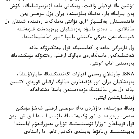
ءۇشىن ەڭ قولايلى ۋاقىت. ويتكەنى ەلدە اۋىزبىرشىلىك، كۇش
پەن بىرلىك بار. مەنىڭ بىلۋىمشە، يران بۇل سوعىس پەن
قاقتىعىستان جەڭىمپاز ءارى قۋاتتى مەملەكەت رەتىندە شىققان ەل
سانالادى، - دەدى ماسۋد پەزەشكيان پرەزيدەنت قىزمەتىنە
كىرىسكەننەن بەرگى ەكىنشى باسپا ءسوز ءماسليحاتىندا.
ول قازىرگى جاعداي كەلىسىمگە قول جەتكىزۋگە جانە
شەشىلمەگەن ماسەلەلەردى ديالوگ ارقىلى رەتتەۋگە مۇمكىندىك
بەرەتىنىن اتاپ ءوتتى.
ISNA جارتىلاي رەسمي اقپارات اگەنتتىگىنىڭ حابارلاۋىنشا،
پەزەشكيان يران ءوز قۇقىقتارىن ديالوگ ارقىلى قورعاي الاتىنىن
جانە ەل مەن حالىقتىڭ مۇددەسىنەن باسقا ەشتەڭەگە
ۇمتىلمايتىنىن ايتتى.
ونىڭ سوزىنشە، داۋلاردى تەك سوعىس ارقىلى شەشۋ مۇمكىن
ەمەس. پرەزيدەنت ءوز ۇكىمەتىنىڭ ماۋسىم ايىندا ا ق ش-پەن
قول قويىلعان ءوزارا تۇسىنىستىك تۋرالى مەموراندۋم اياسىندا
بەيبىتشىلىك ورناتۋعا بەيىلدى ەكەنىن تاعى دا راستادى.