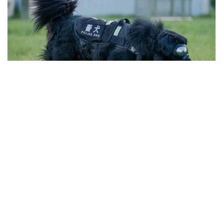
Фото: ҚХР Шыңжаң Өндіріс-құрылыс корпусы (ШӨҚК)
Қоғамдық қауіпсіздік басқармасы
شىڭجاڭ وۆچاركاسىنىڭ شىعۋ تەگىن عىلىمي تۇرعىدان ناقتىلاۋ
ماقساتىندا 2025 -جىلعى تامىزدا شىڭجاڭ ساياسي-قۇقىق
ينستيتۋتىنىڭ باس بولۋىمەن قىتاي عىلىم اكادەمياسىنىڭ كۋنمين
زوولوگيا ينستيتۋتى جانە شوقك قىزمەتتىك يتتەر ورتالىعى
بىرلەسىپ، «شىڭجاڭ وۆچاركاسىنىڭ تۇقىمدىق تازالىعىن ساقتاۋ
جانە ولاردى قىزمەتتىك يت رەتىندە ىرىكتەۋدىڭ نەگىزگى
تەحنولوگيالارىن ازىرلەۋ مەن قولدانۋ» جوباسىن ىسكە قوسقان