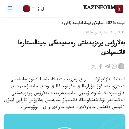
KAZINFORM
ق ز
ترەند:
2026-سايلاۋ
وقيعا
تاعايىنداۋ
اقوردا
08:30, 27 جەلتوقسان 2016
بەلارۋس پرەزيدەنتى رەسەيدەگى جينالىستارعا
قاتىسپادى
استانا. قازاقپارات - ر ف پەرزيدەنتىنىڭ باسپا ءسوز حاتشىسى
دميتري پەسكوۆ ەۋرازيالىق ەكونوميكالىق وداق جانە ۇجىمدىق
قاۋپسىزدىك شارت ۇيىمى سامميتتەرىندە بەلارۋس پرەزيدەنتى
الەكساندر لۋكاشەنكونىڭ قاتىسپاۋ سەبەبىن بەلارۋس تاراپى ايتۋى
ءتيىس ەكەنىن حابارلادى، دەپ جازادى ر ي ا نوۆوستي.