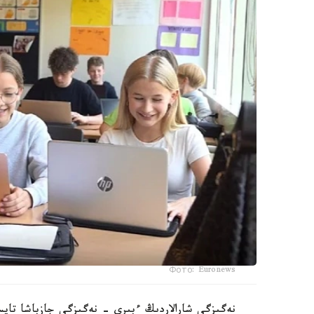
Фото: Euronews
نەگىزگى شارالاردىڭ ءبىرى - نەگىزگى جازباشا تاپسى