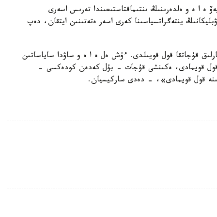
ەۆ ە ا ە و ەلدەرىنىڭ ىنتىماقتاستىعىندا تەرىس اسەرى
بليكانىڭ ينتەگراتسياسىنا كەرى اسەر ەتەتىنىن ايتقان، دەپ
رلىق قۇجاتقا قول قويىلدى. ءۇش ەل ە ا ە و ساۋدا ساياساتىن
ن قول قويمادى، ەكىنشى قۇجات - بۇل كەدەن كودەكسى -
نە قول قويمادى»، - دەدى ساركيسيان.