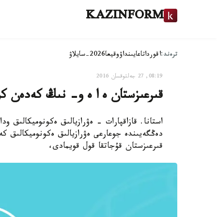
KAZINFORM
ترەند:
اقوردا
تاعايىنداۋ
وقيعا
2026-سايلاۋ
08:19, 27 جەلتوقسان 2016
قىرعىزستان ە ا ە و- نىڭ كەدەن ك
استانا. قازاقپارات - ەۋرازيالىق ەكونوميكالىق 
دەڭگەيىندە جوعارعى ەۋرازيالىق ەكونوميكالىق ك
قىرعىزستان قۇجاتقا قول قويمادى،