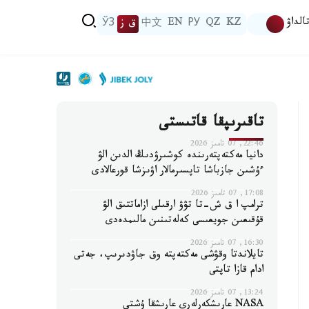
الداۋ
KZ
QZ
РУ
EN
中文
ق ز
ЎЗ
تاقىرىپقا قاتىستى
22:46, 07 تامىز 2026
دانيا مەكتەپتەرىندە كوشىرۋدىڭ الدىن الۋ
ءۇشىن جازباشا تاپسىرمالار اۋىزشا قورعالادى
17:08, 07 تامىز 2026
ترامپ ا ق ش-تا تۋۋ ارقىلى ازاماتتىق الۋ
قۇقىعىن جويعىسى كەلەتىنىن مالىمدەدى
16:30, 07 تامىز 2026
تايلاندتا وقۋشى مەكتەپتە وق جاۋدىرىپ، جەتى
ادام قازا تاپتى
13:24, 07 تامىز 2026
NASA عارىشكەرلەرى عارىشقا ۇشتى