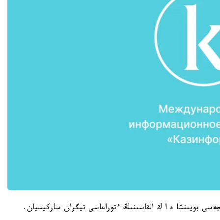
ەسى بويىنشا ە ا ك القاسىنىڭ ءتوراعاسى تيگران ساركيسيان.