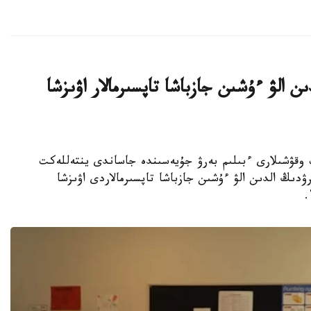
ن الۋ ءۇشىن جازباشا تاپسىرمالار اۋىزشا
جوعارى سىنىپ وقۋشىلارى ءبىلىم بەرۋ جۇيەسىندە جاساندى ينتەللەكت
ۋدىڭ الدىن الۋ ءۇشىن جازباشا تاپسىرمالاردى اۋىزشا