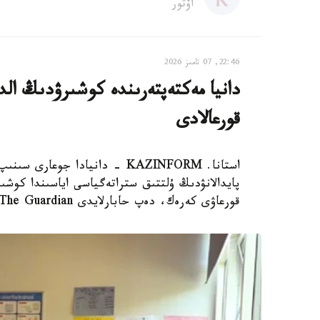
اۆتور
22:46, 07 تامىز 2026
دانيا مەكتەپتەرىندە كوشىرۋدىڭ الدى
قورعالادى
استانا. KAZINFORM - دانيادا 
پايدالانۋدىڭ ۇلتتىق ستراتەگياسى اياسىندا كوشىر
قورعاۋى كەرەك، دەپ حابارلايدى The Guardian.