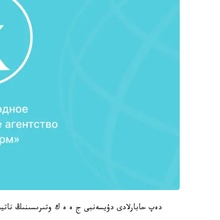
دەپ حابارلادى دۇيسەنبى ج ە ە ك وتىرىسىنىڭ ناتيج