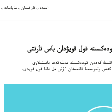
الەمدە
قازاقستان
ساياسات
ت
ودەكسىنە قول قويۋدان باس تارتتى
وداقتىڭ كەدەن كودەكسىنە مەملەكەت باسشىلارى
ەڭەس وتىرىسىنا قاتىسقان ءۇش ەل عانا قول قويدى،