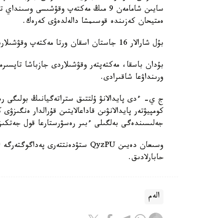
سايىن شامامەن 9 مىڭ مەكتەپ وقۋشىسى وس
ەمتيحان كەزىندە قوسىمشا دالەلدەۋى كەرەك.
بۇل شارالار 16 جاستان اسقان ورتا مەكتەپ وقۋشىلارىنا قاتىستى بولادى.
بۇدان باسقا، مەكتەپتەر وقۋشىلاردى جازباشا تاپسىرم
ورىنداۋعا شاقىرادى.
ج ي- ءدى پايدالانۋ ۇلتتىق ستراتەگيانىڭ بولىگى رەت
كومپيۋتەر پايدالانۋىن قاداعالايتىن قۇرالدار ەنگىزۋى
جەلىسىندەگى بەلگىلى ءبىر رەسۋرستارعا قول جەتكى
حابارلادىق.
الەم