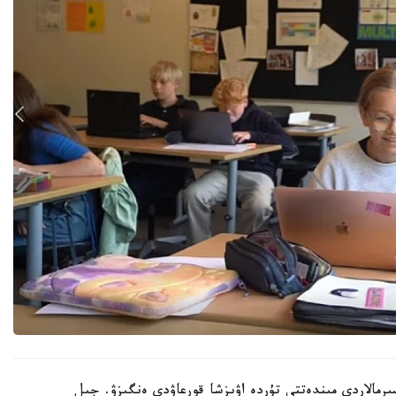
رمالاردى مىندەتتى تۇردە اۋىزشا قورعاۋدى ەنگىزۋ. جىل