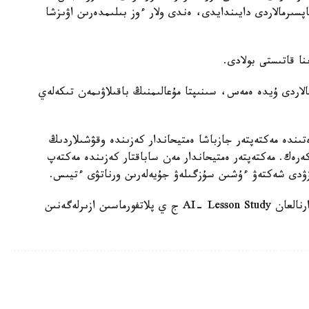
ىنداي تاپسىرمالاردى دايىندايدى، ەندى ولار ءوز بىلىمدەرىن اۋىزشا
الاردى ۇيدە ەمەس، سىنىپتا مۇعالىمنىڭ باقىلاۋىمەن تىكەلەي
ىندە مەكتەپتەر جازباشا ەمتيحاندار كەزىندە وقۋشىلاردىڭ
 كەرەك. مەكتەپتەر ەمتيحاندار مەن ساباقتار كەزىندە مەكتەپ
زۋدى شەكتەۋ ءۇشىن سۇزگىلەۋ جۇيەلەرىن ورناتۋى ءتيىس.
وسىعان دەيىن QyzPU ستۋدەنتتەرى پەداگوگتەرگە ارنالعان AI- Lesson Study ج ي پلاتفورماسىن ازىرلەگەنىن