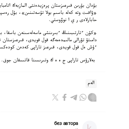
بۇدان بۇرىن قىرعىزستان پرەزيدەنتى المازبەك اتامباي
«ۋاقىت وتە كەلە باسىم بولا تۇسەتىنىن»، بۇل رەسپۋ
حابارلادى ر ي ا نوۆوستي.
«كۇن ءتارتىبىنىڭ ءبىرىنشى ماسەلەسىنەن باسقا، با
دامىتۋ تۋرالى مالىمدەمەگە قول قويدى، قىرعىزستا
ءۇش ەل قول قويدى، قىرعىز تاراپى كەدەن كودەكسى
بەلارۋس تاراپى ج ە ە ك وتىرىسىنا قاتىسقان جوق.
الەم
без автора