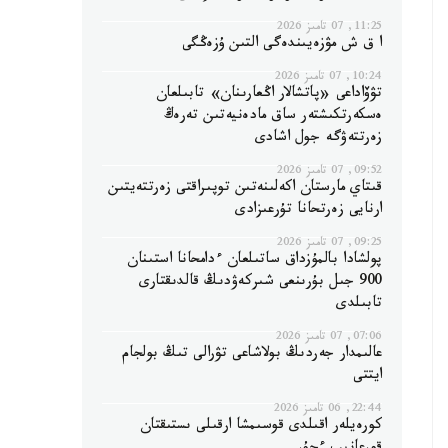
11:25, 07 تامىز 2026
ا ق ش مۋزەيىندەگى التىن ۇزەڭگى
10:24, 07 تامىز 2026
تۋۆاداعى «پاتشالار اڭعارىنان» تابىلعان
ەسكەرتكىشتەر ساق مادەنيەتىن تەرەڭ
زەرتتەۋگە جول اشادى
09:52, 07 تامىز 2026
قىتاي مارستان اكەلىنەتىن توپىراقتى زەرتتەيتىن
ارنايى زەرتحانا تۇرعىزادى
09:25, 07 تامىز 2026
پولشادا بالمۇزداق ساتىلعان ءدامحانا استىنان
900 جىل بۇرىنعى شىركەۋدىڭ قالدىقتارى
تابىلدى
07:06, 07 تامىز 2026
عالىمدار جەردىڭ بولاشاعى تۋرالى تىڭ بولجام
ايتتى
22:44, 06 تامىز 2026
كورەيلەر اقىلدى قوسىمشا ارقىلى ىستىقتان