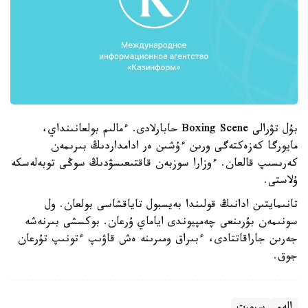
بۇل تۋرالى Boxing Scene حابارلادى. ءمالىم بولعانىنداي،
مايورگا كەزەكتەگى ورىن ءۇشىن ەر ادامداردىڭ بىرىمەن
كەرىسىپ قالعان. ءوزارا سوزبەن قاقتىعىسۋدىڭ سوڭى توبەلەسكە
ۇلاستى.
تانىمايتىن ادانىڭ قولىندا بەيسبول تاياقشاسى بولعان. ول
سونىمەن بۇرىنعى چەمپيوندى اياماي ۇرعان. بوكسشى بىرنەشە
جەرىن جاراقاتتادى، ءبىراق ومىرىنە ەش قاۋىپ ءتونىپ تۇرعان
جوق.