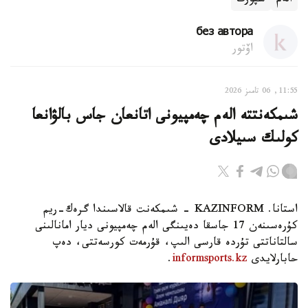
الەم
سپورت
без автора
اۆتور
11:55, 06 تامىز 2026
شىمكەنتتە الەم چەمپيونى اتانعان جاس بالۋانعا
كولىك سىيلادى
استانا. KAZINFORM - شىمكەنت قالاسىندا گرەك-ريم
كۇرەسىنەن 17 جاسقا دەيىنگى الەم چەمپيونى ديار امانالىنى
سالتاناتتى تۇردە قارسى الىپ، قۇرمەت كورسەتتى، دەپ
حابارلايدى
informsports.kz
.