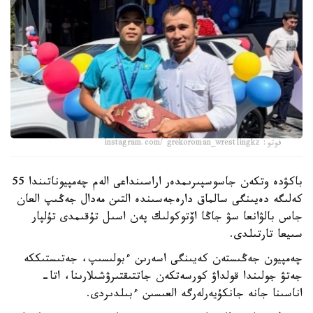
فوتو: instagram.com/ grekoroman_wrestlingkz
باكۋدە وتكەن جاسوسپىرىمدەر اراسىنداعى الەم چەمپيوناتىندا 55
كەلىگە دەيىنگى سالماق دارەجەسىندە التىن مەدال جەڭىپ العان
جاس بالۋانعا سۋ جاڭا اۆتوكولىك پەن اسىل تۇقىمدى تۇلپار
سىيعا تارتىلدى.
چەمپيون جەڭىستەن كەيىنگى اسەرىن ءبولىسىپ، جەتىستىككە
جەتۋ جولىندا قولداۋ كورسەتكەن جاتتىقتىرۋشىلارىنا، اتا-
اناسىنا جانە جانكۇيەرلەرگە العىسىن ءبىلدىردى.