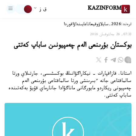
KAZINFORM
ق ز
ترەند:
2026-سايلاۋ
وقيعا
تاعايىنداۋ
اقوردا
07:33, 26 جەلتوقسان 2016
بوكستان بۇرىنعى الەم چەمپيونىن ساباپ كەتتى
استانا. قازاقپارات - نيكاراگۋانىڭ بوكسشىسى، جارتىلاي ورتا
سالماقتاعى جانە ءبىرىنشى ورتا سالماقتاعى بۇرىنعى الەم
چەمپيونى ريكاردو مايورگانى ماناگۋادا جانارماي قۇيۋ بەكەتىندە
ساباپ كەتتى.