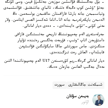
- بۇل جەڭىستىڭ قۋانىشىن سوزبەن جەتكىزۋ قيىن. وسى كۇنگە
جەتۋ ءۇشىن كوپ ەڭبەك ەتتىك، تالماي جاتتىقتىق. قۋانىشىمدى
وتباسىممەن جانە بارشا قازاقستان حالقىمەن بولىسەمىن. ەڭ
الدىمەن باپكەرلەرىمە جانە اتا-اناما شەكسىز العىس ايتامىن. ولار
مەنى كۇنى-ءتۇنى دايىندادى، - دەدى ديار امانالى.
جەرلەستەرى الەم چەمپيونىنىڭ تاريحي جەتىستىگىن قازاقى
داستۇرمەن اتاپ ءوتىپ، قۇرمەت بەلگىسى رەتىندە تۇلپار
مىنگىزدى. جاس سپورتشى جاڭا سايگۇلىگىن قۋانىشپەن
قابىلداپ، العاش رەت تىزگىندەدى.
ديار امانالى گرەك-ريم كۇرەسىنەن U17 الەم چەمپيوناتىندا التىن
مەدال جەڭىپ العانىن جازعان ەدىك.
شىمكەنت جاڭالىقتارى
سپورت
بەيسەن سۇلتان
اۆتور