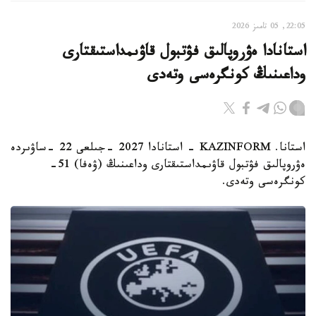
22:05, 05 تامىز 2026
استانادا ەۋروپالىق فۋتبول قاۋىمداستىقتارى
وداعىنىڭ كونگرەسى وتەدى
استانا. KAZINFORM - استانادا 2027 -جىلعى 22 -ساۋىردە
ەۋروپالىق فۋتبول قاۋىمداستىقتارى وداعىنىڭ (ۋەفا) 51-
كونگرەسى وتەدى.