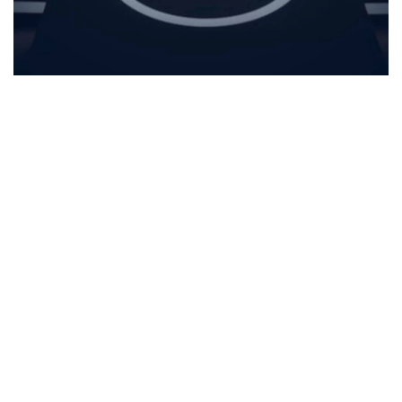
Фото: Спорт және туризм министрлігі
بۇل - ۇيىمنىڭ ەڭ جوعارى باسقارۋشى ورگانى. كونگرەسس
بارىسىندا ەۋروپا فۋتبولىنىڭ الداعى جىلدارداعى دامۋ باعىتىن
ايقىندايتىن ماڭىزدى شەشىمدەر قابىلدانادى.
كونگرەسكە ۋەفا قۇرامىنا كىرەتىن 55 ۇلتتىق فۋتبول
قاۋىمداستىعىنىڭ وكىلدەرى، ۇيىم پرەزيدەنتى، اتقارۋشى
كوميتەت مۇشەلەرى، فيفا، ەۋروپالىق ليگالار، كلۋبتىق
بىرلەستىكتەر جانە حالىقارالىق سپورت ۇيىمدارىنىڭ وكىلدەرى
قاتىسادى.
الداعى كونگرەستىڭ باستى ەرەكشەلىكتەرىنىڭ ءبىرى - سايلاۋ
ءراسىمىنىڭ ءوتۋى. ءدال وسى استانادا ۋەفا پرەزيدەنتى مەن
اتقارۋشى كوميتەت مۇشەلەرى سايلانادى.