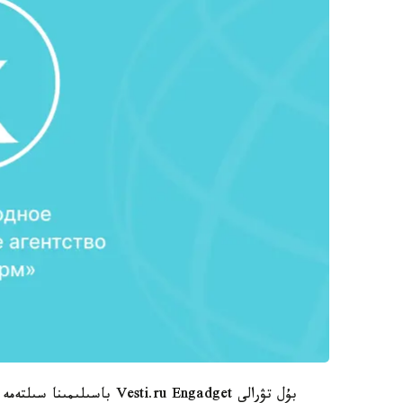
بۇل تۋرالى Vesti.ru Engadget باسىلىمىنا سىلتەمە جاساپ حابارلايدى.