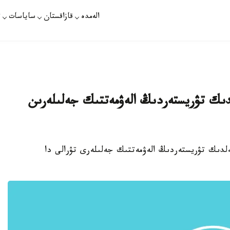
الەمدە
قازاقستان
ساياسات
ت
ىك تۋريستەردىڭ الەۋمەتتىك جەلىلەرىن
تەلدىك تۋريستەردىڭ الەۋمەتتىك جەلىلەرى تۋرالى دا