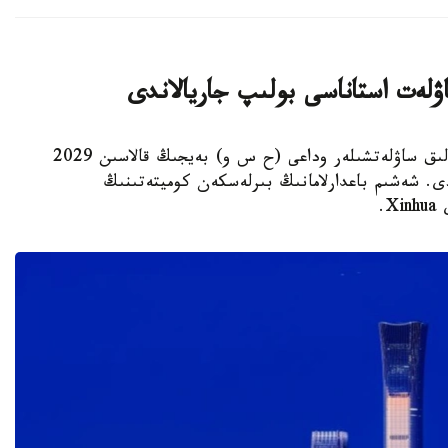
استانا. KAZINFORM - يۋنەسكو جانە حالىقارالىق ساۋلەتشىلەر وداعى (ح س و) بەيجىڭ قالاسىن 2029
ى. شەشىم باعدارلامانىڭ بىرلەسكەن كوميتەتىنىڭ
.