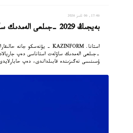
17:46, 06 تامىز 2026
بەيجىڭ 2029 -جىلعى الەمدىك ساۋلەت استاناسى بولىپ جاريالاندى
-جىلعى الەمدىك ساۋلەت استاناسى دەپ جاريالاد
ۇسىنىسى نەگىزىندە قابىلداندى، دەپ حابارلايدى Xinhua