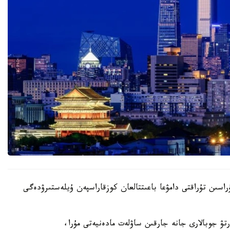
اسىن تۇراقتى دامۋعا باعىتتالعان كوزقاراسپەن ۇيلەستىرۋدەگى
ۋ جوبالارى جانە جارقىن ساۋلەت مادەنيەتى مۇرا،