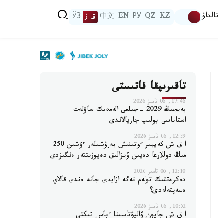
الداۋ
KZ
QZ
РУ
EN
中文
ق ز
ЎЗ
تاقىرىپقا قاتىستى
17:46, 06 تامىز 2026
بەيجىڭ 2029 -جىلعى الەمدىك ساۋلەت
استاناسى بولىپ جاريالاندى
12:39, 06 تامىز 2026
ا ق ش كەيبىر ءوتىنىش بەرۋشىلەر ءۇشىن 250
مىڭ دوللارعا دەيىن ۆيزالىق دەپوزيتتەر ەنگىزدى
12:10, 06 تامىز 2026
دەكرەتتىك تولەم نەگە ازايدى جانە ەندى قالاي
ەسەپتەلەدى؟
10:52, 06 تامىز 2026
ا ق ش جاپون ۆاليۋتاسىنا ءباس تىكتى