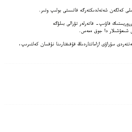
قىلى كەلگەن شەتەلدىكتەرگە قاتىستى بولىپ وتىر.
ەرروريستىك قاۋىپ- قاتەرلەر تۋرالى بىلۋگە
سى شىعۋشىلار دا جوق ەمەس.
مەتتەردى سۇراۋى ازاماتتاردىڭ قۇقىقتارىنا نۇقسان كەلتىرىپ،