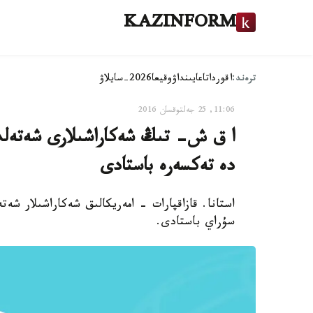
KAZINFORM
ترەند:
اقوردا
تاعايىنداۋ
وقيعا
2026-سايلاۋ
11:06, 25 جەلتوقسان 2016
ا ق ش- تىڭ شەكاراشىلارى شەتەلد
دە تەكسەرە باستادى
استانا. قازاقپارات - امەريكالىق شەكاراشىلار شە
سۇراي باستادى.