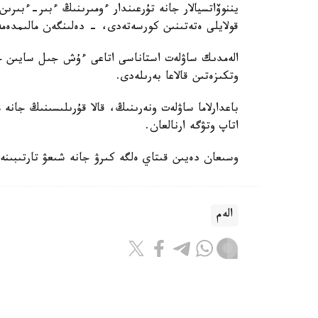
يننوۆاتسيالار جانە تۇرعىندار ءومىرىنىڭ ءبىر-ءبىرىن ق
قولايلى ەتەتىنىن كورسەتەدى، - دەلىنگەن مالىمدەمە
الەمدىك ساۋلەت استاناسى اتاعى ءۇش جىل سايىن حال
وتكىزەتىن قالاعا بەرىلەدى.
باعدارلاما ساۋلەت ونەرىنىڭ، قالا قۇرىلىسىنىڭ جانە 
اتاپ وتۋگە ارنالعان.
وسىعان دەيىن قىتاي ەلگە كىرۋ جانە شىعۋ تارتىبىنە
الەم
باقىتجول كاكەش