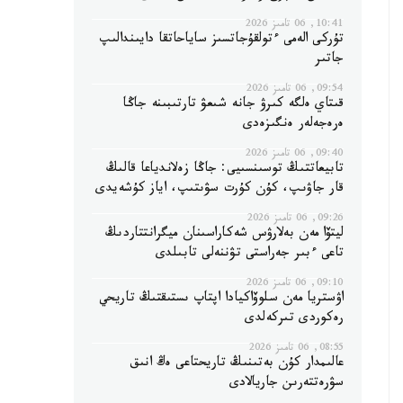
10:41, 06 تامىز 2026
تۇركى الەمى ءتولقۇجاتسىز ساياحاتقا دايىندالىپ
جاتىر
09:54, 06 تامىز 2026
قىتاي ەلگە كىرۋ جانە شىعۋ تارتىبىنە جاڭا
ەرەجەلەر ەنگىزەدى
09:40, 06 تامىز 2026
تابيعاتتىڭ توسىنسىيى: جاڭا زەلاندياعا قالىڭ
قار جاۋىپ، كۇن كۇرت سۋىتىپ، اياز كۇشەيدى
09:26, 06 تامىز 2026
ليتۆا مەن بەلارۋس شەكاراسىنان ميگرانتتاردىڭ
تاعى ءبىر جەراستى تۋننەلى تابىلدى
09:10, 06 تامىز 2026
اۋستريا مەن سلوۆاكيادا اپتاپ ىستىقتىڭ تاريحي
رەكوردى تىركەلدى
08:55, 06 تامىز 2026
عالىمدار كۇن بەتىنىڭ تاريحتاعى ەڭ انىق
سۋرەتتەرىن جاريالادى