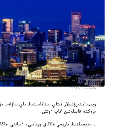
Фото: Синьхуа
ۇيىمداستىرۋشىلار قىتاي استاناسىنىڭ باي ساۋلەت مۇر
ەرەكشە قابىلەتىن اتاپ ءوتتى.
- بەيجىڭنىڭ تاريحي قالالىق ورتاسى، ءساتتى جاڭارت