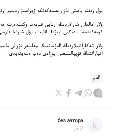
بۇل رەتتە باستى نازار مەملەكەتكە ۆيزاسىز رەجيم ار
ولار اتالعان شارالاردىڭ ارنايى قىزمەت وكىلدەرىنە ت
كومەكتەسەتىندىگىن ايتۋدا. الايدا، بۇل شاراعا قار
ولار شەكاراشىلاردىڭ الەۋمەتتىك جەلىلەر تۋرالى مالى
اقپاراتتىڭ قۇپيالىلىعىن بۇزادى دەپ ەسەپتەيدى.
الەم
без автора
اۆتور