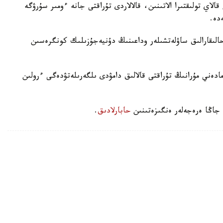
الاي تولىقتىرا الاتىنىن، قالالاردى تۇراقتى جانە ءومىر سۇرۋگە
دە.
ىقارالىق ساۋلەتشىلەر وداعىنىڭ دۇنيەجۇزىلىك كونگرەسىن
مادەني مۇرانىڭ تۇراقتى قالالىق دامۋدى ىلگەرىلەتۋدەگى ءرولىن
 جاڭا ەرەجەلەر ەنگىزەتىنىن
حابارلادىق
.