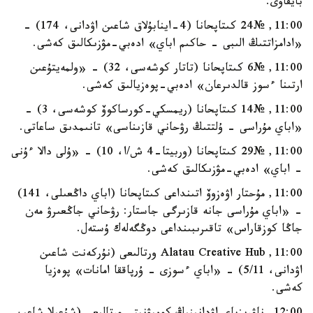
بايقاۋى.
11:00, №24 كىتاپحانا (4-اينابۇلاق شاعىن اۋدانى، 174) -
«ادامزاتتىڭ الىبى - حاكىم اباي» ادەبي-مۋزىكالىق كەشى.
11:00, №6 كىتاپحانا (تاتار كوشەسى، 32) - «ولمەيتۇعىن
ارتىنا ءسوز قالدىرعان» ادەبي-پوەزيالىق كەشى.
11:00, №14 كىتاپحانا (ريمسكي-كورساكوۆ كوشەسى، 3) -
«اباي مۇراسى - ۇلتتىڭ رۋحاني قازىناسى» تانىمدىق ساعاتى.
11:00, №29 كىتاپحانا (وربيتا-4 ش/ا، 10) - «ۇلى دالا ءۇنى
- اباي» ادەبي-مۋزىكالىق كەشى.
11:00, مۇحتار اۋەزوۆ اتىنداعى كىتاپحانا (اباي داڭعىلى، 141)
- «اباي مۇراسى جانە قازىرگى جاستار: رۋحاني جاڭعىرۋ مەن
جاڭا كوزقاراس» تاقىرىبىنداعى دوڭگەلەك ۇستەل.
11:00, Alatau Creative Hub ورتالىعى (نۇركەنت شاعىن
اۋدانى، 5/11) - «اباي ءسوزى - ۇرپاققا امانات» پوەزيا
كەشى.