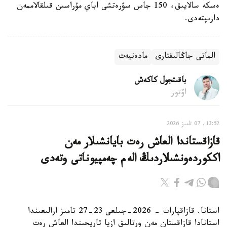
ەسكە سالايىق، 150 جاس سۋرەتشى اباي مۇراسىن قىلقالاممەن
دارىپتەدى.
الماتى جاڭالىقتارى
مادەنيەت
باقىتجول كاكەش
اۆتور
13:52, 07 تامىز 2026
قازاقستاندا العاش رەت بايانشىلار مەن
اككوردەونشىلاردىڭ الەم چەمپيوناتى وتەدى
استانا. قازاقپارات - 2026-جىلعى 23-27 تامىز ارالىعىندا
استانادا قازاقستان مەن ورتالىق ازيا تاريحىندا العاش رەت