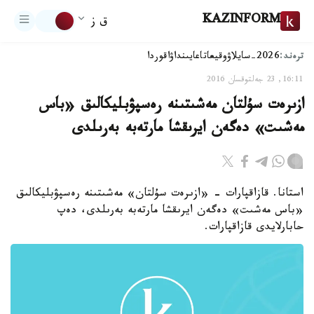
KAZINFORM
ق ز
ترەند:
2026-سايلاۋ
وقيعا
تاعايىنداۋ
اقوردا
16:11, 23 جەلتوقسان 2016
ازىرەت سۇلتان مەشىتىنە رەسپۋبليكالىق «باس
مەشىت» دەگەن ايرىقشا مارتەبە بەرىلدى
استانا. قازاقپارات - «ازىرەت سۇلتان» مەشىتىنە رەسپۋبليكالىق
«باس مەشىت» دەگەن ايرىقشا مارتەبە بەرىلدى، دەپ
حابارلايدى قازاقپارات.