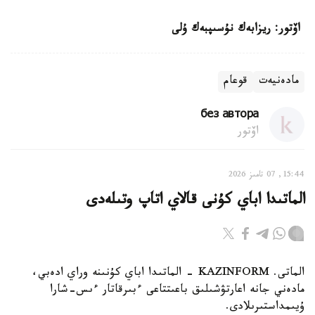
اۆتور: ريزابەك نۇسىپبەك ۇلى
مادەنيەت
قوعام
без автора
اۆتور
15:44, 07 تامىز 2026
الماتىدا اباي كۇنى قالاي اتاپ وتىلەدى
الماتى. KAZINFORM - الماتىدا اباي كۇنىنە وراي ادەبي،
مادەني جانە اعارتۋشىلىق باعىتتاعى ءبىرقاتار ءىس-شارا
ۇيىمداستىرىلادى.