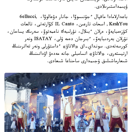
ۇيىمداستىرىلادى.
باعدارلامادا ماقپال ءجۇنىسوۆا، جانار دۋعالوۆا، 6ellucci,
KeshYou, اسحات تارعىن، IL Canto كۆارتەتى، تالعات
كۇزەمبايەۆ، ەرلان ءبىلال، نۇرلىبەك ناعمەتوۆ، سەرىك يساحان،
نۇرلان بەردىبايەۆ، ءبىرجان دەمە ۇلى، ISATAY ونەر
كورسەتەدى. سونداي-اق «الاتاۋ» ءداستۇرلى ونەر تەاترىنىڭ
ارتيستەرى، «الاتاۋ» انسامبلى جانە مەدەۋ اۋدانىنىڭ
شىعارماشىلىق ۇجىمدارى ساحناعا شىعادى.