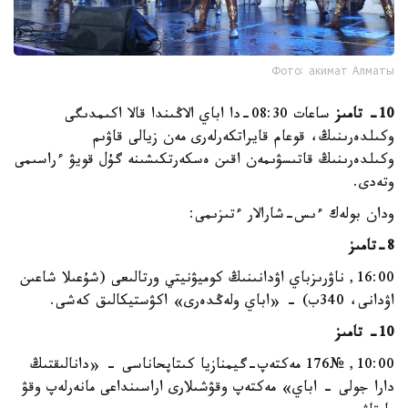
Фото: акимат Алматы
10- تامىز
ساعات 08:30-دا اباي الاڭىندا قالا اكىمدىگى
وكىلدەرىنىڭ، قوعام قايراتكەرلەرى مەن زيالى قاۋىم
وكىلدەرىنىڭ قاتىسۋىمەن اقىن ەسكەرتكىشىنە گۇل قويۋ ءراسىمى
وتەدى.
ودان بولەك ءىس-شارالار ءتىزىمى:
8-تامىز
16:00, ناۋرىزباي اۋدانىنىڭ كوميۋنيتي ورتالىعى (شۇعىلا شاعىن
اۋدانى، 340ب) - «اباي ولەڭدەرى» اكۋستيكالىق كەشى.
10- تامىز
10:00, №176 مەكتەپ-گيمنازيا كىتاپحاناسى - «دانالىقتىڭ
دارا جولى - اباي» مەكتەپ وقۋشىلارى اراسىنداعى مانەرلەپ وقۋ