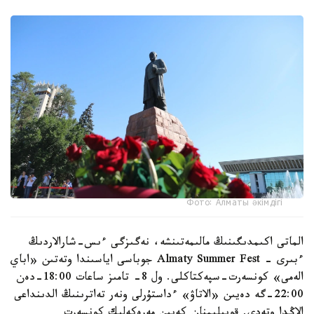
Фото: Алматы әкімдігі
الماتى اكىمدىگىنىڭ مالىمەتىنشە، نەگىزگى ءىس-شارالاردىڭ
ءبىرى - Almaty Summer Fest جوباسى اياسىندا وتەتىن «اباي
الەمى» كونسەرت-سپەكتاكلى. ول 8- تامىز ساعات 18:00-دەن
22:00-گە دەيىن «الاتاۋ» ءداستۇرلى ونەر تەاترىنىڭ الدىنداعى
الاڭدا وتەدى. قويىلىمنان كەيىن مەرەكەلىك كونسەرت