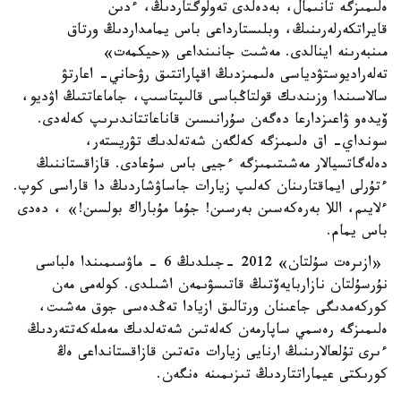
ەلىمىزگە تانىمال، بەدەلدى تەولوگتاردىڭ، ءدىن
قايراتكەرلەرىنىڭ، وبلىستارداعى باس يمامداردىڭ ورتاق
مىنبەرىنە اينالدى. مەشىت جانىنداعى «حيكمەت»
تەلەراديوستۋدياسى ەلىمىزدىڭ اقپاراتتىق رۋحاني- اعارتۋ
سالاسىندا وزىندىك قولتاڭباسى قالىپتاسىپ، جاماعاتتىڭ اۋديو،
ۆيدەو ۋاعىزدارعا دەگەن سۇرانىسىن قاناعاتتاندىرىپ كەلەدى.
سونداي- اق ەلىمىزگە كەلگەن شەتەلدىك تۋريستەر،
دەلەگاتسيالار مەشىتىمىزگە ءجيى باس سۇعادى. قازاقستاننىڭ
ءتۇرلى ايماقتارىنان كەلىپ زيارات جاساۋشاردىڭ دا قاراسى كوپ.
ءلايىم، اللا بەرەكەسىن بەرسىن! جۇما مۇباراك بولسىن!» ، دەدى
باس يمام.
«ازىرەت سۇلتان» 2012 -جىلدىڭ 6 - ماۋسىمىندا ەلباسى
نۇرسۇلتان نازاربايەۆتىڭ قاتىسۋىمەن اشىلدى. كولەمى مەن
كوركەمدىگى جاعىنان ورتالىق ازيادا تەڭدەسى جوق مەشىت،
ەلىمىزگە رەسمي ساپارمەن كەلەتىن شەتەلدىك مەملەكەتتەردىڭ
ءىرى تۇلعالارىنىڭ ارنايى زيارات ەتەتىن قازاقستانداعى ەڭ
كورىكتى عيماراتتاردىڭ تىزىمىنە ەنگەن.