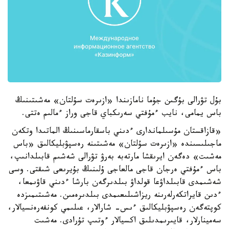
بۇل تۋرالى بۇگىن جۇما نامازىندا «ازىرەت سۇلتان» مەشىتىنىڭ
باس يمامى، نايب ءمۇفتي سەرىكباي قاجى وراز ءمالىم ەتتى.
«قازاقستان مۇسىلماندارى ءدىني باسقارماسىنىڭ الماتىدا وتكەن
ماجىلىسىندە «ازىرەت سۇلتان» مەشىتىنە رەسپۋبليكالىق «باس
مەشىت» دەگەن ايرىقشا مارتەبە بەرۋ تۋرالى شەشىم قابىلدانىپ،
باس ءمۇفتي ەرجان قاجى مالعاجى ۇلىنىڭ بۇيرىعى شىقتى. وسى
شەشىمدى قابىلداۋعا قولداۋ بىلدىرگەن بارشا ءدىني قاۋىمعا،
ءدىن قايراتكەرلەرىنە ريزاشىلىعىمدى بىلدىرەمىن. مەشىتىمىزدە
كوپتەگەن رەسپۋبليكالىق ءىس- شارالار، عىلىمي كونفەرەنسيالار،
سەمينارلار، قايىرىمدىلىق اكسيالار ءوتىپ تۇرادى. مەشىت