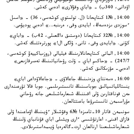
12:00, ناۋرىزباي اۋدانىنىڭ كوميۋنيتي ورتالىعى (شۇعىلا شاعىن
اۋدانى، 340ب) - «اباي وقۋلارى» ادەبي كەشى.
14:00, №1 كىتاپحانا (ل. تولستوي كوشەسى، 36) - «اسىل
ءسوزدى ىزدەسەڭ، ابايدى وقى، ەرىنبە…» ادەبي پوديۋمى.
14:00, №32 كىتاپحانا (دوستىق داڭعىلى، 42ب) - «اباي»
كۇنى. «ابايدى وقى، تانى، ۇلگى ال!» پورترەتتىك كەشى.
14:00, الماتى كىتاپحانالارىنىڭ فيليالى (روزىباكييەۆ كوشەسى،
247/7) - «حاكىم اباي - ۇلت رۋحانياتىنىڭ تەمىرقازىعى»
ادەبي- مۋزىكالىق كەشى.
16:00, ەسەنتاي وزەنىنىڭ جاعالاۋى - «جاعالاۋداعى اباي»
ينستاللياتسيالىق جوباسىنىڭ تانىستىرىلىمى. جوبا قالا تۇرعىندارى
مەن قوناقتارىن ۇلى اقىننىڭ شىعارماشىلىعى جانە رۋحاني
مۇراسىمەن تانىستىرۋعا باعىتتالعان.
سونىمەن قاتار 10-تامىزدا №6 وقۋشىلار ءۇيىنىڭ اۋماعىندا ۇلى
قازاق اقىنى، اعارتۋشىسى ءارى ويشىلى اباي قۇنانباي ۇلىنىڭ
شىعارماشىلىعىنا ارنالعان ارت-گالەرەيا ۇيىمداستىرىلادى.