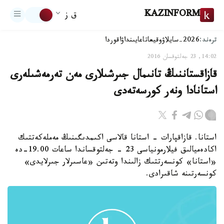
KAZINFORM
ق ز
ترەند:
2026-سايلاۋ
وقيعا
تاعايىنداۋ
اقوردا
14:02, 23 جەلتوقسان 2016
قازاقستاننىڭ تانىمال جىرشىلارى مەن تەرمەشىلەرى
استانادا ونەر كورسەتەدى
استانا. قازاقپارات - استانا قالاسى اكىمدىگىنىڭ مەملەكەتتىك
اكادەميالىق فيلارمونياسى 23 - جەلتوقساندا ساعات 19.00-دە
«استانا» كونسەرتتىك زالىندا وتەتىن «عاسىرلار جىرلايدى»
كونسەرتىنە شاقىرادى.