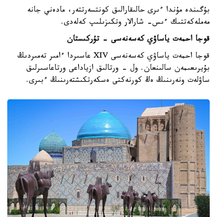
بۇگىندە مۇندا ءىرى حالىقارالىق كونتسەرتتەر، مادەني جانە
مەملەكەتتىك ءىس- شارالار وتكىزىلىپ كەلەدى.
قوجا احمەت ياساۋي كەسەنەسى - تۇركىستان
قوجا احمەت ياساۋي كەسەنەسى XIV عاسىردا ءامىر تەمىردىڭ
بۇيرىعىمەن سالىنعان. ول - ورتالىق ازياداعى ورتاعاسىرلىق
ساۋلەت ونەرىنىڭ ەڭ كورنەكتى ەسكەرتكىشتەرىنىڭ ءبىرى.