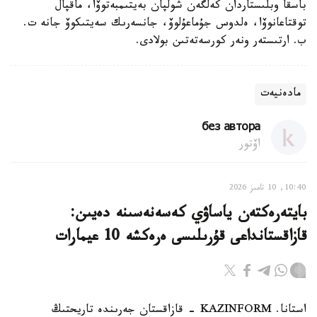
باسقا وبلىستاردان كەلگەن شولپان بەيتىمبەتوۆا، ماقپال
توقتاعانوۆا، ەلدوس جۇماعۇلوۆ، جانسەرىك سەيتىكوۆ جانە ت.
ب. ارتىستەر ونەر كورسەتەتىن بولادى.
مادەنيەت
без автора
اۆتور
10:40, 10 تامىز 2026
بايتەرەكتەن ياساۋي كەسەنەسىنە دەيىن:
قازاقستانداعى قۇرىلىسى ەرەكشە 10 عيمارات
استانا. KAZINFORM - قازاقستان جەرىندە تاريحتىڭ