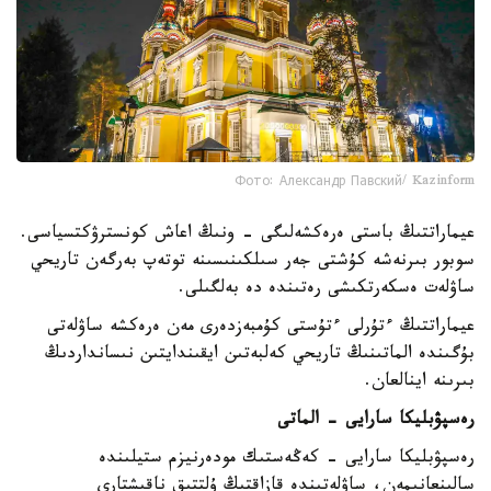
Фото: Александр Павский/ Kazinform
عيماراتتىڭ باستى ەرەكشەلىگى - ونىڭ اعاش كونسترۋكتسياسى.
سوبور بىرنەشە كۇشتى جەر سىلكىنىسىنە توتەپ بەرگەن تاريحي
ساۋلەت ەسكەرتكىشى رەتىندە دە بەلگىلى.
عيماراتتىڭ ءتۇرلى ءتۇستى كۇمبەزدەرى مەن ەرەكشە ساۋلەتى
بۇگىندە الماتىنىڭ تاريحي كەلبەتىن ايقىندايتىن نىسانداردىڭ
بىرىنە اينالعان.
رەسپۋبليكا سارايى - الماتى
رەسپۋبليكا سارايى - كەڭەستىك مودەرنيزم ستيلىندە
سالىنعانىمەن، ساۋلەتىندە قازاقتىڭ ۇلتتىق ناقىشتارى