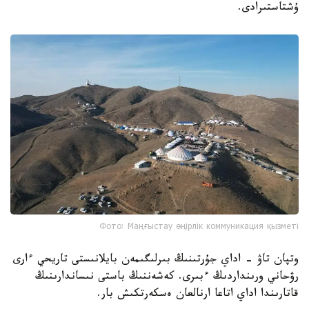
ۇشتاستىرادى.
Фото: Маңғыстау өңірлік коммуникация қызметі
وتپان تاۋ - اداي جۇرتىنىڭ بىرلىگىمەن بايلانىستى تاريحي ءارى
رۋحاني ورىنداردىڭ ءبىرى. كەشەننىڭ باستى نىساندارىنىڭ
قاتارىندا اداي اتاعا ارنالعان ەسكەرتكىش بار.