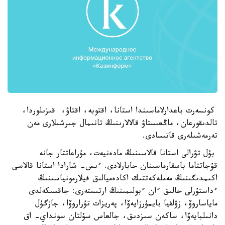
كونسەرت باعدارلاماسىندا استانا، اقتوبە، اقتاۋ، قىزىلوردا،
تالدىقورعان، ماڭعىستاۋ قالالارىنىڭ تانىمال جىرشىلارى مەن
تەرمەشىلەرى قاتىسادى.
بۇل تۋرالى استانا قالاسىنىڭ مادەنيەت، مۇراعاتتار جانە
قۇجاتتاما باسقارماسىنان حابارلادى. ءىس- شارادا استانا قالاسى
اكىمدىگىنىڭ مەملەكەتتىك اكادەميالىق فيلارمونياسىنىڭ
ءداستۇرلى حالىق ءان ءبولىمىنىڭ ارتىستەرى: جاقسىكەلدى
ماياساروۆ، زۋلفيا بايمۇرزايەۆا، پەريزات تۇراروۆا، جازگۇل
دانىلبايەۆا، ساكەن سىزدىق، جالعاس سۇلتان سونداي- اق