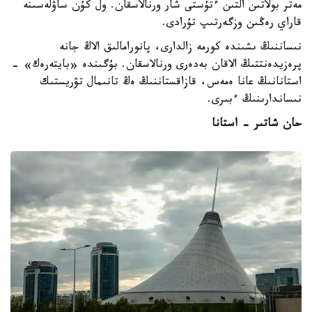
مەتر بولاتىن التىن ءتۇستى شار ورنالاسقان. ول كۇن ساۋلەسىنە
قاراي رەڭىن وزگەرتىپ تۇرادى.
نىساننىڭ ىشىندە كورمە زالدارى، پانورامالىق الاڭ جانە
پرەزيدەنتتىڭ الاقان بەدەرى ورنالاسقان. بۇگىندە «بايتەرەك» -
استانانىڭ عانا ەمەس، قازاقستاننىڭ ەڭ تانىمال تۋريستىك
نىساندارىنىڭ ءبىرى.
حان شاتىر - استانا