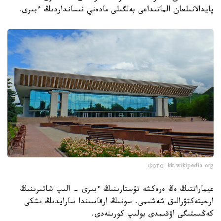
پايدالانىلعان الماتىداعى بەلگىلى مادەني نىسانداردىڭ ءبىرى.
Фото: kk.wikipedia.org
عيماراتتىڭ ەڭ ەرەكشە تۇستارىنىڭ ءبىرى - الىپ شاتىرىنىڭ
ارحيتەكتۋرالىق شەشىمى. سونىڭ ارقاسىندا سارايدىڭ ىشكى
كەڭىستىگى اۋقىمدى بولىپ كورىنەدى.