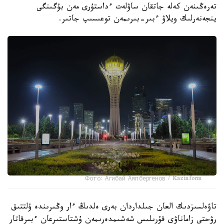
تەرەڭىنەن كەلە جاتقان ساۋلەت ءداستۇرى مەن بۇگىنگى
ينجەنەرلىك ويلاۋ ءبىر-بىرىمەن توعىسىپ جاتىر.
Фото: Агибай Аяпбергенов / Kazinform
تاۋەلسىزدىك العان جىلداردان بەرى ەلدىڭ ءار وڭىرىندە ۇلتتىق
رۋحتى زاماناۋي قۇرىلىس شەشىمدەرىمەن ۇشتاستىرعان ءبىرقاتار