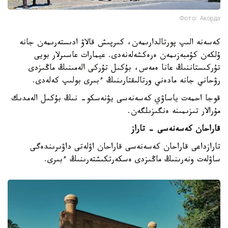
Фото: Акорда
كەسەنە الىپ پورتالدارىمەن، كىرپىش قالاۋ ادىستەرىمەن جانە
ۇلكەن كۇمبەزىمەن ەرەكشەلەنەدى. عيمارات عاسىرلار بويى
تۇركىستاننىڭ عانا ەمەس، بۇكىل تۇركى الەمىنىڭ ماڭىزدى
رۋحاني جانە مادەني ورتالىقتارىنىڭ ءبىرى بولىپ كەلەدى.
قوجا احمەت ياساۋي كەسەنەسى يۋنەسكو- نىڭ بۇكىل الەمدىك
مۇرالار تىزىمىنە ەنگىزىلگەن.
قاراحان كەسەنەسى - تاراز
تارازداعى قاراحان كەسەنەسى قاراحان اۋلەتى داۋىرىندەگى
ساۋلەت ونەرىنىڭ ماڭىزدى ەسكەرتكىشتەرىنىڭ ءبىرى.