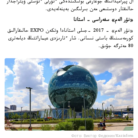
ال پيراميدانىڭ جوعارعى بولىگىندەگى ءتۇرلى ءتۇستى ۆيتراجدار
حالىقتار دوستىعى مەن بىرلىگىن بەينەلەيدى.
«نۇر الەم» سفەراسى - استانا
«نۇر الەم» - 2017 -جىلى استانادا وتكەن EXPO حالىقارالىق
كورمەسىنىڭ باستى نىسانى. شار ءتارىزدى عيماراتتىڭ ديامەترى
80 مەترگە جۋىق.
Фото: Виктор Федюнин/Kazinform