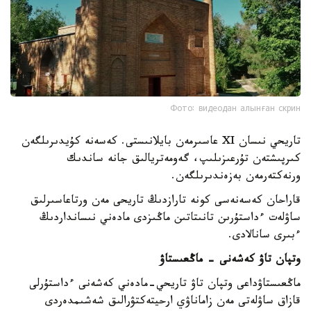
Фото: видеодан алынған скрин
تاريحي نىسان XI عاسىرمەن بايلانىستى. كەسەنە كۇيدىرىلگەن
كىرپىشتەن تۇرعىزىلىپ، گەومەتريالىق جانە ساندىك
ورنەكتەرمەن بەزەندىرىلگەن.
قاراحان كەسەنەسى كونە تارازدىڭ تاريحى مەن ورتاعاسىرلىق
ساۋلەت ءداستۇرىن تانىتاتىن ماڭىزدى مادەني نىسانداردىڭ
ءبىرى سانالادى.
وتپان تاۋ كەشەنى - ماڭعىستاۋ
ماڭعىستاۋداعى وتپان تاۋ تاريحي-مادەني كەشەنى ءداستۇرلى
قازاق ساۋلەتى مەن زاماناۋي ارحيتەكتۋرالىق شەشىمدەردى