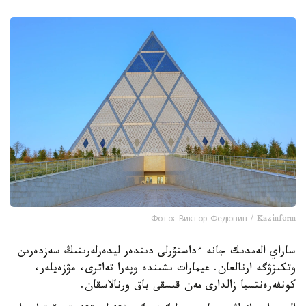
Фото: Виктор Федюнин / Kazinform
ساراي الەمدىك جانە ءداستۇرلى دىندەر ليدەرلەرىنىڭ سەزدەرىن
وتكىزۋگە ارنالعان. عيمارات ىشىندە وپەرا تەاترى، مۋزەيلەر،
كونفەرەنتسيا زالدارى مەن قىسقى باق ورنالاسقان.