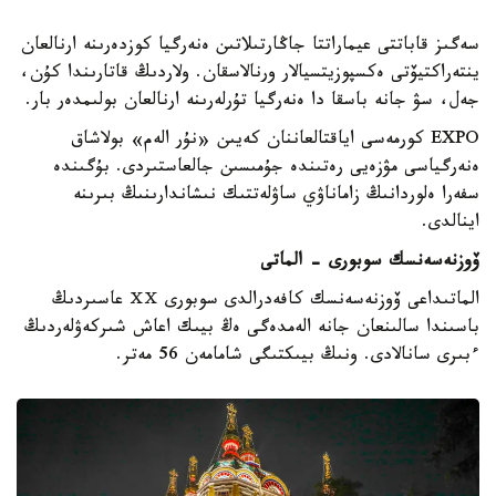
سەگىز قاباتتى عيماراتتا جاڭارتىلاتىن ەنەرگيا كوزدەرىنە ارنالعان
ينتەراكتيۆتى ەكسپوزيتسيالار ورنالاسقان. ولاردىڭ قاتارىندا كۇن،
جەل، سۋ جانە باسقا دا ەنەرگيا تۇرلەرىنە ارنالعان بولىمدەر بار.
EXPO كورمەسى اياقتالعاننان كەيىن «نۇر الەم» بولاشاق
ەنەرگياسى مۋزەيى رەتىندە جۇمىسىن جالعاستىردى. بۇگىندە
سفەرا ەلوردانىڭ زاماناۋي ساۋلەتتىك نىشاندارىنىڭ بىرىنە
اينالدى.
ۆوزنەسەنسك سوبورى - الماتى
الماتىداعى ۆوزنەسەنسك كافەدرالدى سوبورى ⅩⅩ عاسىردىڭ
باسىندا سالىنعان جانە الەمدەگى ەڭ بيىك اعاش شىركەۋلەردىڭ
ءبىرى سانالادى. ونىڭ بيىكتىگى شامامەن 56 مەتر.