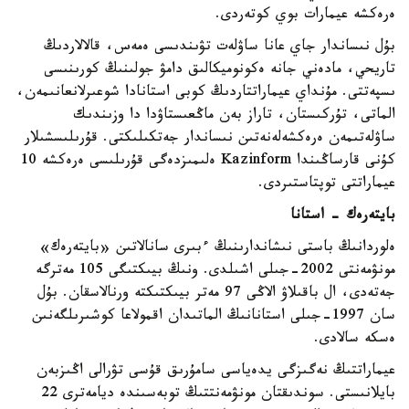
ەرەكشە عيمارات بوي كوتەردى.
بۇل نىساندار جاي عانا ساۋلەت تۋىندىسى ەمەس، قالالاردىڭ
تاريحي، مادەني جانە ەكونوميكالىق دامۋ جولىنىڭ كورىنىسى
ىسپەتتى. مۇنداي عيماراتتاردىڭ كوبى استانادا شوعىرلانعانىمەن،
الماتى، تۇركىستان، تاراز بەن ماڭعىستاۋدا دا وزىندىك
ساۋلەتىمەن ەرەكشەلەنەتىن نىساندار جەتكىلىكتى. قۇرىلىسشىلار
كۇنى قارساڭىندا Kazinform ەلىمىزدەگى قۇرىلىسى ەرەكشە 10
عيماراتتى توپتاستىردى.
بايتەرەك - استانا
ەلوردانىڭ باستى نىشاندارىنىڭ ءبىرى سانالاتىن «بايتەرەك»
مونۋمەنتى 2002-جىلى اشىلدى. ونىڭ بيىكتىگى 105 مەترگە
جەتەدى، ال باقىلاۋ الاڭى 97 مەتر بيىكتىكتە ورنالاسقان. بۇل
سان 1997-جىلى استانانىڭ الماتىدان اقمولاعا كوشىرىلگەنىن
ەسكە سالادى.
عيماراتتىڭ نەگىزگى يدەياسى سامۇرىق قۇسى تۋرالى اڭىزبەن
بايلانىستى. سوندىقتان مونۋمەنتتىڭ توبەسىندە ديامەترى 22