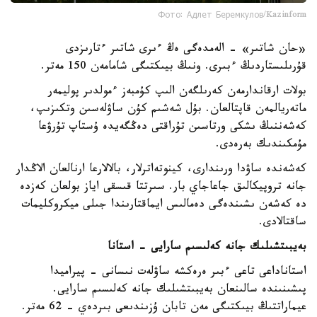
Фото: Адлет Беремкулов/Kazinform
«حان شاتىر» - الەمدەگى ەڭ ءىرى شاتىر ءتارىزدى
قۇرىلىستاردىڭ ءبىرى. ونىڭ بيىكتىگى شامامەن 150 مەتر.
بولات ارقاندارمەن كەرىلگەن الىپ كۇمبەز ءمولدىر پوليمەر
ماتەريالمەن قاپتالعان. بۇل شەشىم كۇن ساۋلەسىن وتكىزىپ،
كەشەننىڭ ىشكى ورتاسىن تۇراقتى دەڭگەيدە ۇستاپ تۇرۋعا
مۇمكىندىك بەرەدى.
كەشەندە ساۋدا ورىندارى، كينوتەاترلار، بالالارعا ارنالعان الاڭدار
جانە تروپيكالىق جاعاجاي بار. سىرتتا قىسقى اياز بولعان كەزدە
دە كەشەن ىشىندەگى دەمالىس ايماقتارىندا جىلى ميكروكليمات
ساقتالادى.
بەيبىتشىلىك جانە كەلىسىم سارايى - استانا
استاناداعى تاعى ءبىر ەرەكشە ساۋلەت نىسانى - پيراميدا
پىشىنىندە سالىنعان بەيبىتشىلىك جانە كەلىسىم سارايى.
عيماراتتىڭ بيىكتىگى مەن تابان ۇزىندىعى بىردەي - 62 مەتر.