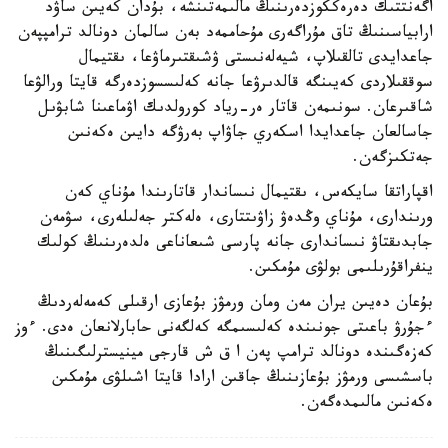
اگەنتتىك دەرەككوزدەرىنىڭ مالىمەتىنشە، بۇدان كەيىن ساۋد
ارابياسىنىڭ تاق مۇراگەرى مۇحاممەد بەن سالمان دونالد ترامپپەن
جاعدايدى تالقىلاپ، شيەلەنىستى ۋشىقتىرماۋعا، ىقتيمال
سوققىلاردى كەيىنگە قالدىرۋعا جانە كەلىسسوزدەرگە قايتا ورالۋعا
شاقىرعان. سونىمەن قاتار ەر-رياد كورولدىك اۋماعىنا شابۋىل
جاسالعان جاعدايدا اسكەري جاۋاپ بەرۋگە دايىن ەكەنىن
جەتكىزگەن.
اقپاراتقا سايكەس، ىقتيمال نىساندار قاتارىندا مۇناي كەن
ورىندارى، مۇناي وڭدەۋ زاۋىتتارى، ەلەكتر جەلىلەرى، سۋمەن
جابدىقتاۋ نىساندارى جانە پارسى شىعاناعى ەلدەرىنىڭ كولىك
ينفراقۇرىلىمى بولۋى مۇمكىن.
بۇعان دەيىن يران مەن ومان ورمۋز بۇعازى ارقىلى كەمەلەردىڭ
ءجۇرۋ باعىتى جونىندە كەلىسىمگە كەلگەنى حابارلانعان ەدى. ءوز
كەزەگىندە دونالد ترامپ پەن ا ق ش قارجى مينيسترلىگىنىڭ
باسشىسى ورمۋز بۇعازىنىڭ جاقىن ارادا قايتا اشىلۋى مۇمكىن
ەكەنىن مالىمدەگەن.