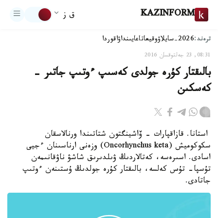
KAZINFORM
ق ز
ترەند:
2026-سايلاۋ
وقيعا
تاعايىنداۋ
اقوردا
08:31, 23 جەلتوقسان 2016
بالىقتار كۇرە جولدى كەسىپ ءوتىپ جاتىر -
كەسكىن
استانا. قازاقپارات - ۆاشينگتون شتاتىندا ورنالاسقان
سكوكوميش (Oncorhynchus keta) وزەنى ارناسىنان ءجيى
اسادى. اسىرەسە، كەتالاردىڭ ۋىلدىرىق شاشۋ ناۋقانىمەن
تۇسپا- تۇس كەلسە، بالىقتار كۇرە جولدىڭ ۇستىنەن ءوتىپ
جاتادى.