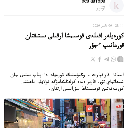
без автора
اۆتور
22:44, 06 تامىز 2026
كورەيلەر اقىلدى قوسىمشا ارقىلى ىستىقتان
قورعانىپ ءجۇر
استانا. قازاقپارات - وڭتۇستىك كورەيادا دا اپتاپ ىستىق جان
شىداتپاي تۇر. قازىر ەلدە كولەڭكەلەۋگە قولايلى باعىتتى
كورسەتەتىن قوسىمشاعا سۇرانىس ارتقان.