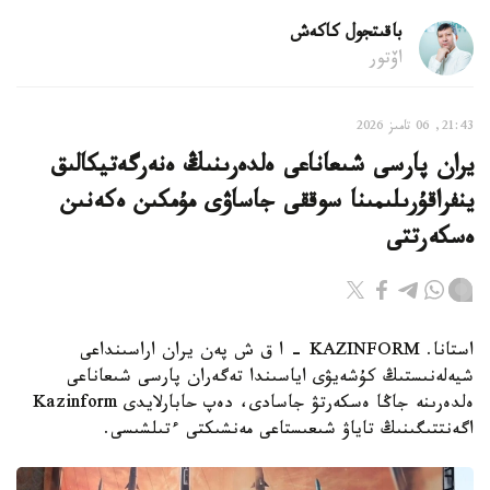
باقىتجول كاكەش
اۆتور
21:43, 06 تامىز 2026
يران پارسى شىعاناعى ەلدەرىنىڭ ەنەرگەتيكالىق
ينفراقۇرىلىمىنا سوققى جاساۋى مۇمكىن ەكەنىن
ەسكەرتتى
استانا. KAZINFORM - ا ق ش پەن يران اراسىنداعى
شيەلەنىستىڭ كۇشەيۋى اياسىندا تەگەران پارسى شىعاناعى
ەلدەرىنە جاڭا ەسكەرتۋ جاسادى، دەپ حابارلايدى Kazinform
اگەنتتىگىنىڭ تاياۋ شىعىستاعى مەنشىكتى ءتىلشىسى.