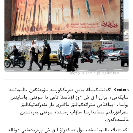
Фото: x.com / @EnglishFars
Reuters اگەنتتىگىنىڭ بەس دەرەككوزىنە سۇيەنگەن مالىمەتىنە
سايكەس، يران ا ق ش ءوز اۋماعىنا تاعى دا سوققى جاسايتىن
بولسا، ايماقتاعى ستراتەگيالىق ماڭىزى بار ەنەرگەتيكالىق
ينفراقۇرىلىم نىساندارىنا جاۋاپ رەتىندە سوققى بەرەتىنىن
مالىمدەگەن.
اگەنتتىك مالىمەتىنشە، بۇل ەسكەرتۋ ا ق ش پرەزيدەنتى دونالد