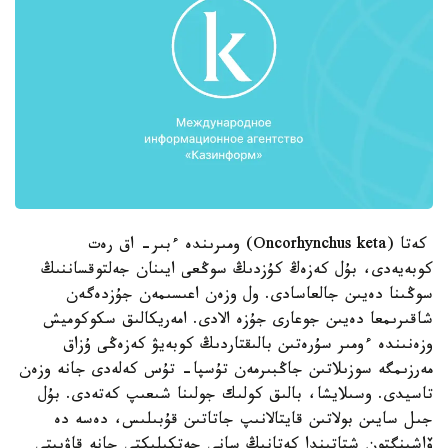
كەتا (Oncorhynchus keta) ومىرىندە ءبىر- اق رەت
كوبەيەدى، بۇل كەزەڭ كۇزدىڭ سوڭعى ايىنان جەلتوقساننىڭ
سوڭىنا دەيىن جالعاسادى. ول وزەن اعىسىمەن جۇزدەگەن
شاقىرىمعا دەيىن جوعارى جۇزە الادى. امەريكالىق سكوكوميش
وزەنىندە ءومىر سۇرەتىن بالىقتاردىڭ كوبەيۋ كەزەڭى ۇزاق
مەرزىمگە سوزىلاتىن جاڭبىرمەن تۇسپا- تۇس كەلەدى جانە وزەن
تاسيدى. وسىلايشا، بالىق كولىك جولىنا شىعىپ كەتەدى. بۇل
جىل سايىن بولاتىن قايتالانىپ جاتاتىن قۇبىلىس، دەسە دە
ۆاشينگتون شتاتىندا كەتانىڭ سانى جەتكىلىكتى جانە قاۋىپتى