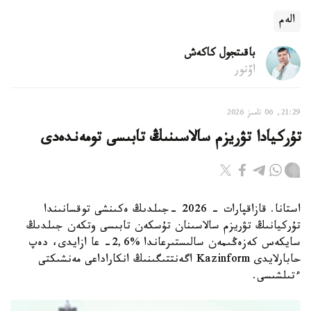
الەم
باقىتجول كاكەش
اۆتور
21:29, 06 تامىز 2026
تۇركيادا تۋريزم سالاسىنىڭ تابىسى تومەندەدى
استانا. قازاقپارات - 2026 -جىلدىڭ ەكىنشى توقسانىندا
تۇركيانىڭ تۋريزم سالاسىنان تۇسكەن تابىسى وتكەن جىلدىڭ
سايكەس كەزەڭىمەن سالىستىرعاندا %2,6- عا ازايدى، دەپ
حابارلايدى Kazinform اگەنتتىگىنىڭ انكاراداعى مەنشىكتى
ءتىلشىسى.