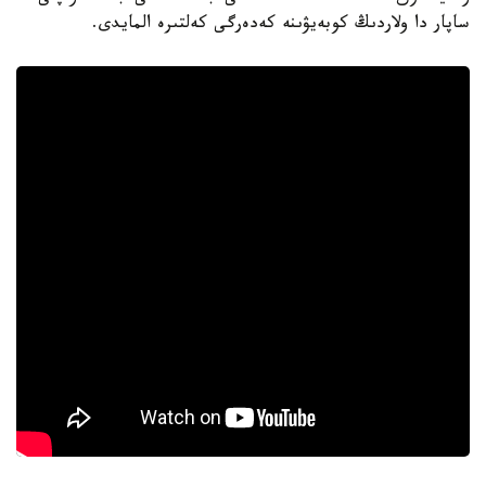
ساپار دا ولاردىڭ كوبەيۋىنە كەدەرگى كەلتىرە المايدى.