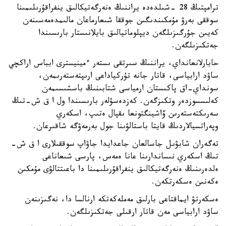
ترامپتىڭ 28 -شىلدەدە يراننىڭ ەنەرگەتيكالىق ينفراقۇرىلىمىنا
سوققى بەرۋ مۇمكىندىگىن جوققا شىعارماعان مالىمدەمەسىنەن
كەيىن جۇرگىزىلگەن ديپلوماتيالىق بايلانىستار بارىسىندا
جەتكىزىلگەن.
حابارلانعانداي، يراننىڭ سىرتقى ىستەر ءمينيسترى ابباس اراكچي
ساۋد ارابياسى، قاتار جانە تۇركياداعى ارىپتەستەرىمەن،
سونداي-اق پاكىستان ارمياسى شتابىنىڭ باسشىسىمەن
كەلىسسوزدەر وتكىزگەن. كەزدەسۋلەر بارىسىندا ول ا ق ش-تىڭ
سەرىكتەستەرىن ۆاشينگتونعا ىقپال ەتىپ، اسكەري
وپەراتسيالاردىڭ قايتا باستالۋىنا جول بەرمەۋگە شاقىرعان.
تەگەران شابۋىل جاسالعان جاعدايدا جاۋاپ سوققىلارى ا ق ش-
تىڭ اسكەري نىساندارىنا عانا ەمەس، پارسى شىعاناعى
ەلدەرىنىڭ ەنەرگەتيكالىق ينفراقۇرىلىمىنا دا باعىتتالۋى مۇمكىن
ەكەنىن ەسكەرتكەن.
ەسكەرتۋ ايماقتاعى بارلىق مەملەكەتكە ارنالسا دا، نەگىزىنەن
ساۋد ارابياسى مەن قاتار ارقىلى جەتكىزىلگەن.