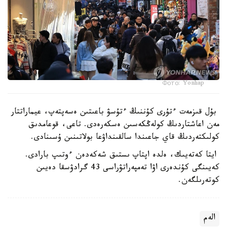
Фото: Yonhap
بۇل قىزمەت ءتۇرى كۇننىڭ ءتۇسۋ باعىتىن ەسەپتەپ، عيماراتتار
مەن اعاشتاردىڭ كولەڭكەسىن ەسكەرەدى. تاعى، قوعامدىق
كولىكتەردىڭ قاي جاعىندا سالقىنداۋعا بولاتىنىن ۇسىنادى.
ايتا كەتەيىك، ەلدە اپتاپ ىستىق شەكەدەن ءوتىپ بارادى.
كەيىنگى كۇندەرى اۋا تەمپەراتۋراسى 43 گرادۋسقا دەيىن
كوتەرىلگەن.
الەم