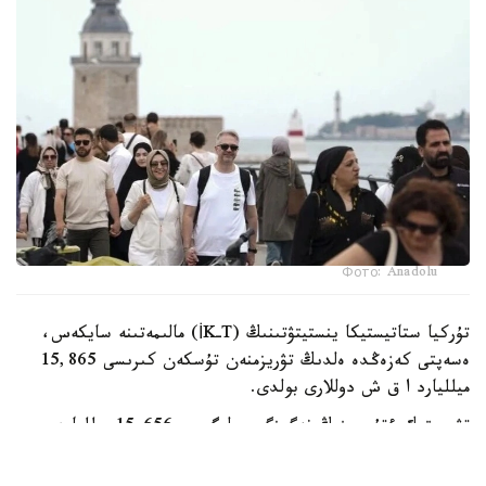
Фото: Anadolu
تۇركيا ستاتيستيكا ينستيتۋتىنىڭ (TـİK) مالىمەتىنە سايكەس،
ەسەپتى كەزەڭدە ەلدىڭ تۋريزمنەن تۇسكەن كىرىسى 15,865
ميلليارد ا ق ش دوللارى بولدى.
تۋريستىك ءتۇسىمنىڭ نەگىزگى بولىگى - 15,656 ميلليارد
دوللار - شەتەلدىك تۋريستەر ەسەبىنەن قالىپتاستى. ال
ترانزيتتىك جولاۋشىلاردان 209,5 ميلليون دوللار ءتۇستى.