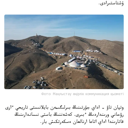
ۇشتاستىرادى.
Фото: Маңғыстау өңірлік коммуникация қызметі
وتپان تاۋ - اداي جۇرتىنىڭ بىرلىگىمەن بايلانىستى تاريحي ءارى
رۋحاني ورىنداردىڭ ءبىرى. كەشەننىڭ باستى نىساندارىنىڭ
قاتارىندا اداي اتاعا ارنالعان ەسكەرتكىش بار.