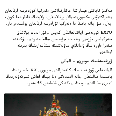
سەگىز قاباتتى عيماراتتا جاڭارتىلاتىن ەنەرگيا كوزدەرىنە ارنالعان
ينتەراكتيۆتى ەكسپوزيتسيالار ورنالاسقان. ولاردىڭ قاتارىندا كۇن،
جەل، سۋ جانە باسقا دا ەنەرگيا تۇرلەرىنە ارنالعان بولىمدەر بار.
EXPO كورمەسى اياقتالعاننان كەيىن «نۇر الەم» بولاشاق
ەنەرگياسى مۋزەيى رەتىندە جۇمىسىن جالعاستىردى. بۇگىندە
سفەرا ەلوردانىڭ زاماناۋي ساۋلەتتىك نىشاندارىنىڭ بىرىنە
اينالدى.
ۆوزنەسەنسك سوبورى - الماتى
الماتىداعى ۆوزنەسەنسك كافەدرالدى سوبورى ⅩⅩ عاسىردىڭ
باسىندا سالىنعان جانە الەمدەگى ەڭ بيىك اعاش شىركەۋلەردىڭ
ءبىرى سانالادى. ونىڭ بيىكتىگى شامامەن 56 مەتر.