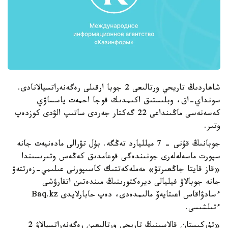
شاھاردىڭ تاريحي ورتالىعى 2 جوبا ارقىلى رەگەنەراتسيالانادى.
سونداي-اق، وبلىستىق اكىمدىك قوجا احمەت ياسساۋي
كەسەنەسى ماڭىنداعى 22 گەكتار جەردى ساتىپ الۋدى كوزدەپ
وتىر.
جوبانىڭ قۇنى - 7 ميلليارد تەڭگە. بۇل تۋرالى مادەنيەت جانە
سپورت ماسەلەلەرى جونىندەگى قوعامدىق كەڭەس وتىرىسىندا
«قاز قايتا جاڭعىرتۋ» مەملەكەتتىك كاسىپورنى عىلىمي-زەرتتەۋ
جانە جوبالاۋ فيليالى ديرەكتورىنىڭ مىندەتىن اتقارۋشى
ءسادۋاقاس اعىتايەۆ مالىمدەدى، دەپ حابارلايدى Baq.kz
ءتىلشىسى.
«تۇركىستان قالاسىنىڭ تاريحي ورتالىعىن رەگەنەراتسيالاۋ 2