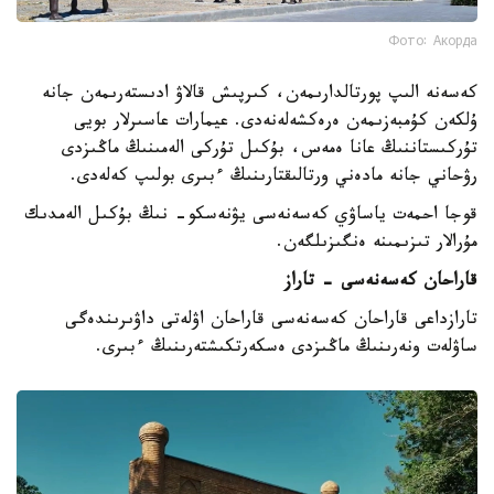
Фото: Акорда
كەسەنە الىپ پورتالدارىمەن، كىرپىش قالاۋ ادىستەرىمەن جانە
ۇلكەن كۇمبەزىمەن ەرەكشەلەنەدى. عيمارات عاسىرلار بويى
تۇركىستاننىڭ عانا ەمەس، بۇكىل تۇركى الەمىنىڭ ماڭىزدى
رۋحاني جانە مادەني ورتالىقتارىنىڭ ءبىرى بولىپ كەلەدى.
قوجا احمەت ياساۋي كەسەنەسى يۋنەسكو- نىڭ بۇكىل الەمدىك
مۇرالار تىزىمىنە ەنگىزىلگەن.
قاراحان كەسەنەسى - تاراز
تارازداعى قاراحان كەسەنەسى قاراحان اۋلەتى داۋىرىندەگى
ساۋلەت ونەرىنىڭ ماڭىزدى ەسكەرتكىشتەرىنىڭ ءبىرى.