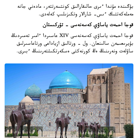
بۇگىندە مۇندا ءىرى حالىقارالىق كونتسەرتتەر، مادەني جانە
مەملەكەتتىك ءىس- شارالار وتكىزىلىپ كەلەدى.
قوجا احمەت ياساۋي كەسەنەسى - تۇركىستان
قوجا احمەت ياساۋي كەسەنەسى XIV عاسىردا ءامىر تەمىردىڭ
بۇيرىعىمەن سالىنعان. ول - ورتالىق ازياداعى ورتاعاسىرلىق
ساۋلەت ونەرىنىڭ ەڭ كورنەكتى ەسكەرتكىشتەرىنىڭ ءبىرى.