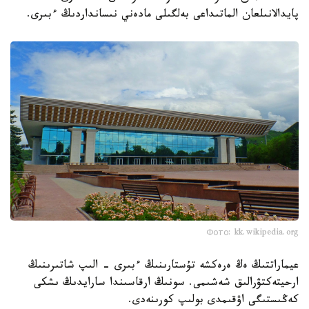
پايدالانىلعان الماتىداعى بەلگىلى مادەني نىسانداردىڭ ءبىرى.
Фото: kk.wikipedia.org
عيماراتتىڭ ەڭ ەرەكشە تۇستارىنىڭ ءبىرى - الىپ شاتىرىنىڭ
ارحيتەكتۋرالىق شەشىمى. سونىڭ ارقاسىندا سارايدىڭ ىشكى
كەڭىستىگى اۋقىمدى بولىپ كورىنەدى.