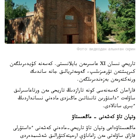
Фото: видеодан алынған скрин
تاريحي نىسان XI عاسىرمەن بايلانىستى. كەسەنە كۇيدىرىلگەن
كىرپىشتەن تۇرعىزىلىپ، گەومەتريالىق جانە ساندىك
ورنەكتەرمەن بەزەندىرىلگەن.
قاراحان كەسەنەسى كونە تارازدىڭ تاريحى مەن ورتاعاسىرلىق
ساۋلەت ءداستۇرىن تانىتاتىن ماڭىزدى مادەني نىسانداردىڭ
ءبىرى سانالادى.
وتپان تاۋ كەشەنى - ماڭعىستاۋ
ماڭعىستاۋداعى وتپان تاۋ تاريحي-مادەني كەشەنى ءداستۇرلى
قازاق ساۋلەتى مەن زاماناۋي ارحيتەكتۋرالىق شەشىمدەردى