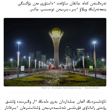
تەرەڭىنەن كەلە جاتقان ساۋلەت ءداستۇرى مەن بۇگىنگى
ينجەنەرلىك ويلاۋ ءبىر-بىرىمەن توعىسىپ جاتىر.
Фото: Агибай Аяпбергенов / Kazinform
تاۋەلسىزدىك العان جىلداردان بەرى ەلدىڭ ءار وڭىرىندە ۇلتتىق
رۋحتى زاماناۋي قۇرىلىس شەشىمدەرىمەن ۇشتاستىرعان ءبىرقاتار