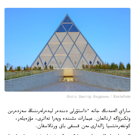
Фото: Виктор Федюнин / Kazinform
ساراي الەمدىك جانە ءداستۇرلى دىندەر ليدەرلەرىنىڭ سەزدەرىن
وتكىزۋگە ارنالعان. عيمارات ىشىندە وپەرا تەاترى، مۋزەيلەر،
كونفەرەنتسيا زالدارى مەن قىسقى باق ورنالاسقان.