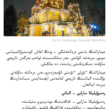
Фото: Александр Павский/ Kazinform
عيماراتتىڭ باستى ەرەكشەلىگى - ونىڭ اعاش كونسترۋكتسياسى.
سوبور بىرنەشە كۇشتى جەر سىلكىنىسىنە توتەپ بەرگەن تاريحي
ساۋلەت ەسكەرتكىشى رەتىندە دە بەلگىلى.
عيماراتتىڭ ءتۇرلى ءتۇستى كۇمبەزدەرى مەن ەرەكشە ساۋلەتى
بۇگىندە الماتىنىڭ تاريحي كەلبەتىن ايقىندايتىن نىسانداردىڭ
بىرىنە اينالعان.
رەسپۋبليكا سارايى - الماتى
رەسپۋبليكا سارايى - كەڭەستىك مودەرنيزم ستيلىندە
سالىنعانىمەن، ساۋلەتىندە قازاقتىڭ ۇلتتىق ناقىشتارى