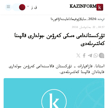
KAZINFORM
ق ز
ترەند:
2026-سايلاۋ
وقيعا
تاعايىنداۋ
اقوردا
18:57, 22 جەلتوقسان 2016
تۇركىستانداعى ەسكى كەرۋەن جولدارى قالپىنا
كەلتىرىلەدى
استانا. قازاقپارات - تۇركىستان قالاسىنداعى كەرۋەن جولدارى
قايتادان قالپىنا كەلتىرىلەدى.