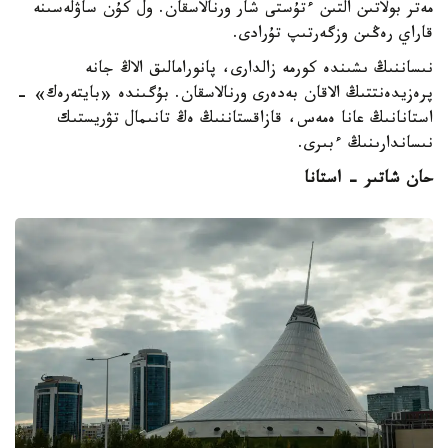
مەتر بولاتىن التىن ءتۇستى شار ورنالاسقان. ول كۇن ساۋلەسىنە
قاراي رەڭىن وزگەرتىپ تۇرادى.
نىساننىڭ ىشىندە كورمە زالدارى، پانورامالىق الاڭ جانە
پرەزيدەنتتىڭ الاقان بەدەرى ورنالاسقان. بۇگىندە «بايتەرەك» -
استانانىڭ عانا ەمەس، قازاقستاننىڭ ەڭ تانىمال تۋريستىك
نىساندارىنىڭ ءبىرى.
حان شاتىر - استانا