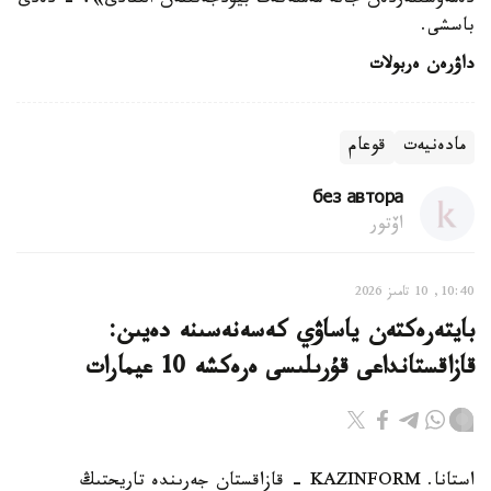
دەمەۋشىلەردەن جانە مەملەكەت بيۋدجەتىنەن الىنادى»، - دەدى
باسشى.
داۋرەن ەربولات
مادەنيەت
قوعام
без автора
اۆتور
10:40, 10 تامىز 2026
بايتەرەكتەن ياساۋي كەسەنەسىنە دەيىن:
قازاقستانداعى قۇرىلىسى ەرەكشە 10 عيمارات
استانا. KAZINFORM - قازاقستان جەرىندە تاريحتىڭ