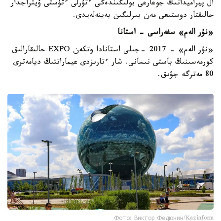
ال پيراميدانىڭ جوعارعى بولىگىندەگى ءتۇرلى ءتۇستى ۆيتراجدار
حالىقتار دوستىعى مەن بىرلىگىن بەينەلەيدى.
«نۇر الەم» سفەراسى - استانا
«نۇر الەم» - 2017 -جىلى استانادا وتكەن EXPO حالىقارالىق
كورمەسىنىڭ باستى نىسانى. شار ءتارىزدى عيماراتتىڭ ديامەترى
80 مەترگە جۋىق.
Фото: Виктор Федюнин/Kazinform