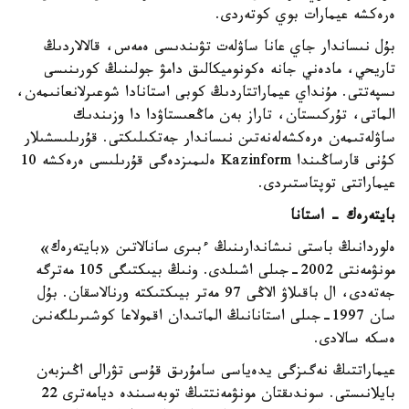
ەرەكشە عيمارات بوي كوتەردى.
بۇل نىساندار جاي عانا ساۋلەت تۋىندىسى ەمەس، قالالاردىڭ
تاريحي، مادەني جانە ەكونوميكالىق دامۋ جولىنىڭ كورىنىسى
ىسپەتتى. مۇنداي عيماراتتاردىڭ كوبى استانادا شوعىرلانعانىمەن،
الماتى، تۇركىستان، تاراز بەن ماڭعىستاۋدا دا وزىندىك
ساۋلەتىمەن ەرەكشەلەنەتىن نىساندار جەتكىلىكتى. قۇرىلىسشىلار
كۇنى قارساڭىندا Kazinform ەلىمىزدەگى قۇرىلىسى ەرەكشە 10
عيماراتتى توپتاستىردى.
بايتەرەك - استانا
ەلوردانىڭ باستى نىشاندارىنىڭ ءبىرى سانالاتىن «بايتەرەك»
مونۋمەنتى 2002-جىلى اشىلدى. ونىڭ بيىكتىگى 105 مەترگە
جەتەدى، ال باقىلاۋ الاڭى 97 مەتر بيىكتىكتە ورنالاسقان. بۇل
سان 1997-جىلى استانانىڭ الماتىدان اقمولاعا كوشىرىلگەنىن
ەسكە سالادى.
عيماراتتىڭ نەگىزگى يدەياسى سامۇرىق قۇسى تۋرالى اڭىزبەن
بايلانىستى. سوندىقتان مونۋمەنتتىڭ توبەسىندە ديامەترى 22