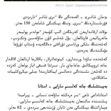
Фото: Адлет Беремкулов/Kazinform
«حان شاتىر» - الەمدەگى ەڭ ءىرى شاتىر ءتارىزدى
قۇرىلىستاردىڭ ءبىرى. ونىڭ بيىكتىگى شامامەن 150 مەتر.
بولات ارقاندارمەن كەرىلگەن الىپ كۇمبەز ءمولدىر پوليمەر
ماتەريالمەن قاپتالعان. بۇل شەشىم كۇن ساۋلەسىن وتكىزىپ،
كەشەننىڭ ىشكى ورتاسىن تۇراقتى دەڭگەيدە ۇستاپ تۇرۋعا
مۇمكىندىك بەرەدى.
كەشەندە ساۋدا ورىندارى، كينوتەاترلار، بالالارعا ارنالعان الاڭدار
جانە تروپيكالىق جاعاجاي بار. سىرتتا قىسقى اياز بولعان كەزدە
دە كەشەن ىشىندەگى دەمالىس ايماقتارىندا جىلى ميكروكليمات
ساقتالادى.
بەيبىتشىلىك جانە كەلىسىم سارايى - استانا
استاناداعى تاعى ءبىر ەرەكشە ساۋلەت نىسانى - پيراميدا
پىشىنىندە سالىنعان بەيبىتشىلىك جانە كەلىسىم سارايى.
عيماراتتىڭ بيىكتىگى مەن تابان ۇزىندىعى بىردەي - 62 مەتر.