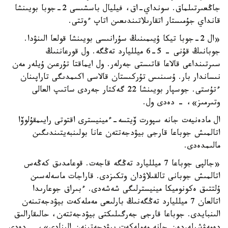
جاڭعىرتىلماق. سونداي-اق، فيليال باسشىسى 2-جوبا بويىنشا
قانداي جۇمىستار اتقارىلاتىندىعىن اتاپ ءوتتى.
«ال 2-جوبا تيكا ۇيىمىنىڭ سۇرانىسى بويىنشا قولعا الىنۋدا.
جوبانىڭ قۇنى - 5-6 ميلليارد تەڭگە. ول قورعاننىڭ
سىرتىنداعى قالاعا قاتىستى جەرلەر. ول ايماقتا تۇرعىن ۇيلەر مەن
نىساندار بار. ۇسىنىس تۇركىستان قالاسى اكىمدىگى تاراپىنان
ءتۇستى. جوسپار بويىنشا 22 گەكتار جەردى ساتىپ العالى
وتىرمىز»، - دەدى ول.
ال مادەنيەت جانە سپورت ۆيتسە-ءمينيسترى اقتوتى رايىمقۇلوۆا
اتالمىش جوباعا قارجى بيۋدجەتتەن عانا بولىنبەيتىندىگىن
مالىمدەدى.
«جالپى جوباعا 7 ميلليارد تەڭگە قاجەت. قوعامدىق كەڭەس
اتالمىش جوبانى تالقىلاۋدان وتكىزدى. قاراجات ماسەلەسىن
ۇلتتىق ەكونوميكا مينيسترلىگى شەشەدى. ءبىراق جوعارىدا
اتالعان 7 ميلليارد تەڭگەنىڭ بارلىعى مەملەكەت بيۋدجەتىنەن
الىنبايدى. جوباعا قارجى جەرگىلىكتى بيۋدجەتتەن، حالىقارالىق