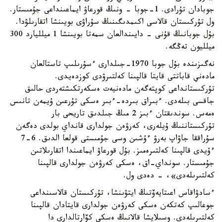
جوبادان تۇرادى. 1-جوبا - ونىڭ قورعاۋ ايماعىنداعى جۇمىستار.
ول تۇركىستان قالاسى اكىمدىگىنىڭ سۇراۋى بويىنشا اتقارىلۋدا.
بۇل جوبانىڭ قۇنى - دايىندالعان سمەتا بويىنشا 1 ميلليارد 300
ميلليون تەڭگە.
نەگىزىندە بۇل جوبا 1970-جىلدارى ءسۇرىلىپ تاستالعان
مادەني قاباتتى قايتا قالپىنا كەلتىرۋدى كوزدەيدى.
تۇركىستانداعى كوپتەگەن مادەنيەت ەسكەرتكىشتەردى حالىق
جاقسى بىلەدى. ءبىراق بىردە-ءبىر ەسكى تۇرعىن ۇيمەن تانىس
ەمەس. سوندىقتان ءبىز 2 مىڭ جىلدىق تاريحى بار
تۇركىستاننىڭ ۇيلەرى، كەرۋەن جولدارى قانداي بولدى دەگەن
سۇراققا جاۋاپ بەرۋ ءۇشىن وسى جۇمىستى قولعا الدىق. 6-7
ءۇيدى قالپىنا كەلتىرەمىز. بۇل قورعاۋ ايماعىندا اتقارىلاتىن
جۇمىستار. سونداي-اق، ەسكى كەرۋەن جولدارى قالپىنا
كەلتىرىلەدى»، - دەدى ول.
ءسادۋاقاس اعىتايەۆتىڭ ايتۋىنشا، تۇركىستان قالاسىنداعى
جوعالىپ كەتكەن ەسكى كەرۋەن جولدارى قايتادان قالپىنا
كەلتىرىلەدى. وسىلايشا قالانىڭ ەسكى كۆارتالدارى دا