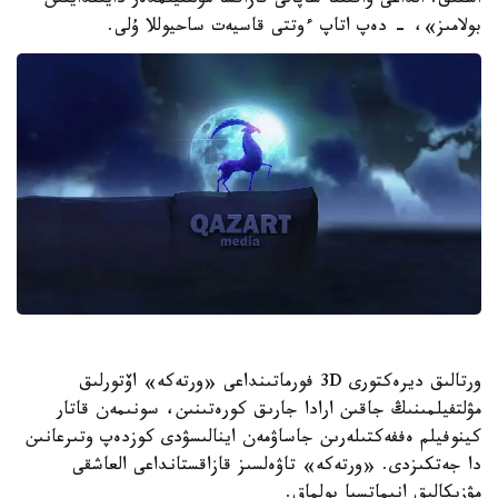
اشتىق. الداعى ۋاقىتتا ساپالى قازاقشا مۋلتفيلمدەر دايىندايتىن
بولامىز»، - دەپ اتاپ ءوتتى قاسيەت ساحيوللا ۇلى.
ورتالىق ديرەكتورى 3D فورماتىنداعى «ورتەكە» اۆتورلىق
مۋلتفيلمىنىڭ جاقىن ارادا جارىق كورەتىنىن، سونىمەن قاتار
كينوفيلم ەففەكتىلەرىن جاساۋمەن اينالىسۋدى كوزدەپ وتىرعانىن
دا جەتكىزدى. «ورتەكە» تاۋەلسىز قازاقستانداعى العاشقى
مۋزىكالىق انيماتسيا بولماق.