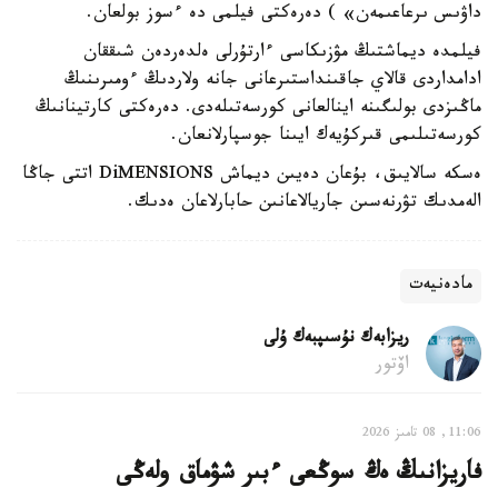
داۋىس ىرعاعىمەن» ) دەرەكتى فيلمى دە ءسوز بولعان.
فيلمدە ديماشتىڭ مۋزىكاسى ءارتۇرلى ەلدەردەن شىققان
ادامداردى قالاي جاقىنداستىرعانى جانە ولاردىڭ ءومىرىنىڭ
ماڭىزدى بولىگىنە اينالعانى كورسەتىلەدى. دەرەكتى كارتينانىڭ
كورسەتىلىمى قىركۇيەك ايىنا جوسپارلانعان.
ەسكە سالايىق، بۇعان دەيىن ديماش DiMENSIONS اتتى جاڭا
الەمدىك تۋرنەسىن جاريالاعانىن حابارلاعان ەدىك.
مادەنيەت
ريزابەك نۇسىپبەك ۇلى
اۆتور
11:06, 08 تامىز 2026
فاريزانىڭ ەڭ سوڭعى ءبىر شۋماق ولەڭى