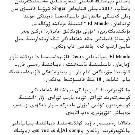
باسىلىم ديماشتىڭ العاشقى شىعارماشىلىق جەتىستىكتەرىنەن
باستاپ، 2017-جىلى قىتايداعى Singer شوۋىنا قاتىسۋى مەن
ودان كەيىنگى حالىقارالىق تانىمالدىعىنا دەيىنگى جولىنا
توقتالعان. El Mundo ءانشىنىڭ ەرەكشە ۆوكالدىق
مۇمكىندىكتەرىن، ءتۇرلى مۋزىكالىق جانرلاردا ەركىن ونەر
كورسەتۋ قابىلەتىن جانە شەتەلدەگى تىڭدارماندارىنىڭ جىل
سايىن ارتىپ كەلە جاتقانىن اتاپ وتكەن.
El Mundo يسپانياداعى Dears قاۋىمداستىعىنا دا ەرەكشە نازار
اۋدارعان. باسىلىمنىڭ مالىمەتىنشە، ديماشتىڭ رەسمي فان-
كلۋبىندا جۇزدەگەن ادام بار. ال ينتەرنەتتەگى قاۋىمداستىقتىڭ
سانى شامامەن 18 مىڭ قاتىسۋشىعا جەتكەن.
جانكۇيەرلەردىڭ ءبىر بولىگى ديماشتىڭ شەتەلدەگى
كونسەرتتەرىنە تۇراقتى تۇردە بارىپ تۇرادى. ولار ءانشىنىڭ
كونسەرتتەرى ءۇشىن ءتۇرلى ەلدەرگە ساپار شەگۋدى ازىلدەپ
«ديماش ءتۋريزمى» دەپ اتايدى.
ماقالادا رەجيسسەر داۆيد كوللانتەستىڭ ديماشتىڭ يسپانياداعى
جانكۇيەرلەرىنە ارنالعان «Al compلs dە su voz» («ونىڭ