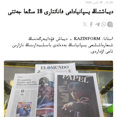
12:06, 08 تامىز 2026
ديماشتىڭ يسپانياداعى فاناتتارى 18 مىڭعا جەتتى
استانا. KAZINFORM - ديماش قۇدايبەرگەننىڭ
شىعارماشىلىعى يسپانيانىڭ بەدەلدى باسىلىمدارىنىڭ نازارىن
تاعى اۋداردى.