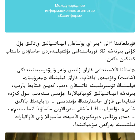
قۇرىلعانىنا ءالى ءبىر اي بولماعان انيماتسيالىق ورتالىق بۇل
كۇنى بىرنەشە 3D فورماتىنداعى مۋلتفيلمدەردى جاساۋدى باستاپ
كەتكەن ەكەن.
«استانا قالاسىنداعى قازاق ۇلتتىق ونەر ۋنيۆەرسيتەتىندەگى
(شابىت) وقۋىمدى اياقتاپ، قازاق فيلمنىڭ «جەرۇيىق»
فيلمىنىڭ تۇسىرىلىمىنە قاتىسقان ەدىم. كەيىن قىتايعا بارىپ،
بىرنەشە انيماتسيالىق كومپانيالاردا جۇمىس ىستەدىم. سول كەزدە
قىتايداعى قازاق جاستارىنىڭ تۋىندىسى - «ابايدىڭ بالالىق
شاعى» مۋلتفيلمىنىڭ العاشقى سەريالارىن جاساۋعا اتسالىستىم»،
- دەدى ورتالىق ديرەكتورى قاسيەت ساحيوللا ۇلى قازاقپارات
تىلشىسىنە بەرگەن سۇحباتىندا.