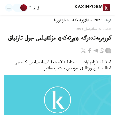
KAZINFORM
ق ز
ترەند:
2026-سايلاۋ
وقيعا
تاعايىنداۋ
اقوردا
17:32, 22 جەلتوقسان 2016
كورەرمەندەرگە «ورتەكە» مۋلتفيلمى جول تارتپاق
استانا. قازاقپارات - استانا قالاسىندا انيماتسيامەن كاسىبي
اينالىساتىن ورتالىق جۇمىس ىستەپ جاتىر.