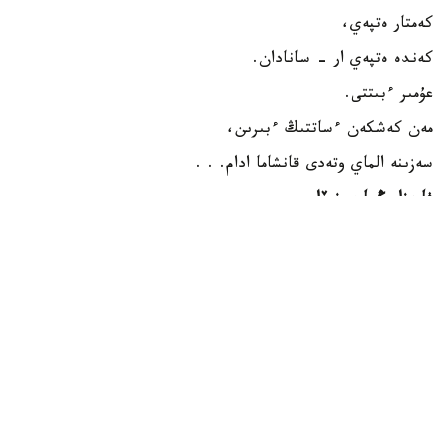
كەمتار ەتپەي،
كەندە ەتپەي ار - سانادان.
عۇمىر ءبىتتى.
مەن كەشكەن ءساتتىڭ ءبىرىن،
سەزىنە الماي وتەدى قانشاما ادام. . .
فاريزا وڭعارسىنوۆا
پوەزيا پاتشايىمى سوڭعى رەت مىناۋ دۇنيەگە پوەزيا تىلىمەن
وسىلاي ءۇن قاتىپتى.
مادەنيەت
ريزابەك نۇسىپبەك ۇلى
اۆتور