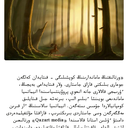
«ورتالىقتىڭ ماماندارىنىڭ كوپشىلىگى - قىتايدان كەلگەن
جوعارى بىلىكتى قازاق جاستارى. ولار قىتايداعى بەيجىڭ،
ءۇرىمجى قالالارى جانە انحوي پروۆينتسياسىندا انيماتسيا
ماماندىعى بويىنشا ءبىلىم الىپ، بىرنەشە جىل قىتايلىق
كومپانيالاردا جۇمىس ىستەگەن. انيماتسيا سالاسىنىڭ ءار قىرىن
مەڭگەرگەن وسى جاستاردى بىرىكتىرىپ، قازاقشا مۋلتفيلمدەردى
دامىتۋ ءۇشىن استانا قالاسىندا «Qazart media» ورتالىعىن