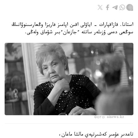
استانا. قازاقپارات - اياۋلى اقىن اپامىز فاريزا وڭعارسىنوۆانىڭ
سوڭعى دەمى ۇزىلەر ساتتە ءجازعانءبىر شۋماق ولەڭى.
Фото: ainews.kz
تاعدىر عۇمىر كەشىرتپەي مالشا ماعان،