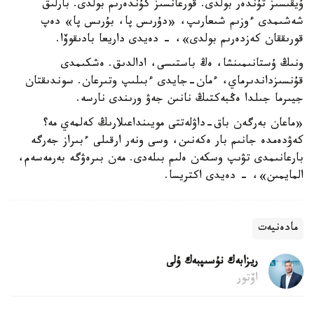
ۇيقىسىز تۇندەر بولدى. قورعانسىز كۇندەرىم بولدى. بارلىق
شەشىمدى ءوزىم شىعارىپ، «دۇرىس پا، بۇرىس پا» دەپ
قورىققان كەزدەرىم بولدى»، - دەيدى داريعا بادىقوۆا.
ونىڭ ۇستانىمىنشا، ەڭ باستىسى، ادالدىق. ەشكىمدى
قۇنسىزداندىرماي، ءمان-جايدى ءبىلىپ وتىرعان. سوندىقتان
جيىرما جىلدا ەڭبەكتىڭ نانىن جەۋ ورىندى نارسە.
«ماعان بەرگەن باق-داۋلەتتى مويىنداعىلارىڭ كەلمەي مە؟
كەۋدەمدە جانىم بار ەكەنىن، وسى ونەر ارقىلى ءبىراز جەرگە
بارعانىمدى تۋىپ وسكەن ەلىم بىلەدى. مەن بىرەۋگە بەرمەسەم،
المايمىن»، - دەيدى اكتريسا.
مادەنيەت
ريزابەك نۇسىپبەك ۇلى
اۆتور