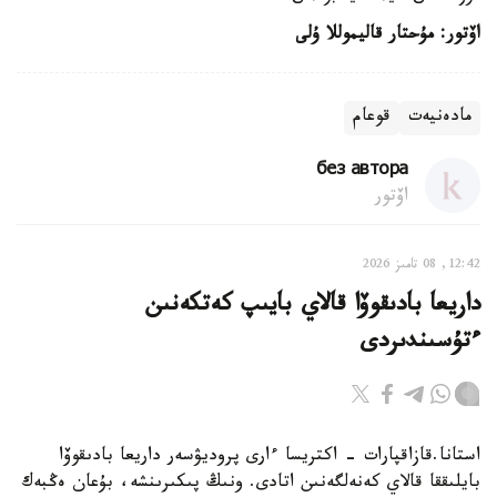
اۆتور: مۇحتار قاليموللا ۇلى
مادەنيەت
قوعام
без автора
اۆتور
12:42, 08 تامىز 2026
داريعا بادىقوۆا قالاي بايىپ كەتكەنىن
ءتۇسىندىردى
استانا.قازاقپارات - اكتريسا ءارى پروديۋسەر داريعا بادىقوۆا
بايلىققا قالاي كەنەلگەنىن اتادى. ونىڭ پىكىرىنشە، بۇعان ەڭبەك