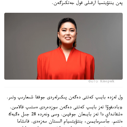
پەن ينتۋيتسيا ارقىلى قول جەتكىزگەن.
Фото: Kinopark
ول لەزدە بايىپ كەتتى دەگەن پىكىرلەردى جوققا شىعارىپ وتىر.
«بادىقوۆا تەز بايىپ كەتتى دەگەن سوزدەردى ەستىپ قالامىن.
ەشقانداي دا تەز بايىعان جوقپىن. وسى ونەردە 28 جىل ەڭبەك
ەتتىم. جاسىرمايمىن، ينتۋيتسيام الىستان سەزەدى. قانشاما