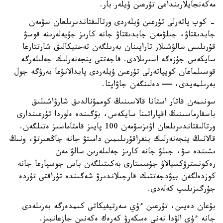
مەكەنجايلارىنداعى تۇرعىن ۇيلەر بار.
- كوپ پاتەرلى تۇرعىن ۇيلەردى ورتالىقتاندىرىلعان سۋمەن
جابدىقتاۋ، جىلۋمەن جابدىقتاۋ جانە كارىز جۇيەلەرىنە قوسۋ
قۇرىلىس سالۋشىلار تاراپىنان بەرىلگەن تەحنيكالىق شارتتارعا
سايكەس جۇزەگە اسىرىلادى. قاجەتتى ينجەنەرلىك جەلىلەرگە
قوسىلماعان كوپپاتەرلى تۇرعىن ۇيلەردى پايدالانۋعا بەرۋگە جول
بەرىلمەيدى، — دەلىنگەن جاۋاپتا.
سونىمەن قاتار استانا قالاسىنىڭ كوممۋنالدىق شارۋاشىلىق
باسقارماسىنىڭ اقپاراتىنا سايكەس، بۇگىندە ەلوردا تۇرعىندارى
ورتالىقتاندىرىلعان اۋىزسۋمەن 100 پايىز قامتاماسىز ەتىلگەن.
قالانىڭ ينجەنەرلىك ينفراقۇرىلىمىن دامىتۋ جانە جاڭعىرتۋ، ونىڭ
ىشىندە سۋ، جىلۋ جانە كارىز جەلىلەرىن سالۋ مەن
رەكونسترۋكسيالاۋ جۇمىستارى بەكىتىلگەن باس جوسپارعا جانە
كوزدەلگەن بيۋدجەتتىك قارجىلاندىرۋ شەگىندە تۇراقتى تۇردە
جۇرگىزىلىپ كەلەدى.
بۇعان دەيىن، تۇرعىن ءۇي سەرتيفيكاتى كىمدەرگە بەرىلەدى
جانە ءۇي الۋدا نەنى ەسكەرۋ كەرەك ەكەنىن جازعانبىز.