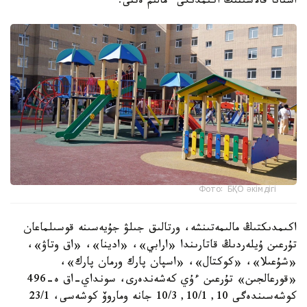
استانا قالاسىنىڭ اكىمدىگى ءمالىم ەتتى.
Фото: БҚО әкімдігі
اكىمدىكتىڭ مالىمەتىنشە، ورتالىق جىلۋ جۇيەسىنە قوسىلماعان
تۇرعىن ۇيلەردىڭ قاتارىندا «ارابي»، «ادينا»، «اق وتاۋ»،
«شۇعىلا»، «كوكتال»، «اسپان پارك ورمان پارك»،
«قورعالجىن» تۇرعىن ءۇي كەشەندەرى، سونداي-اق ە-496
كوشەسىندەگى 10, 10/1, 10/3 جانە وماروۆ كوشەسى، 23/1