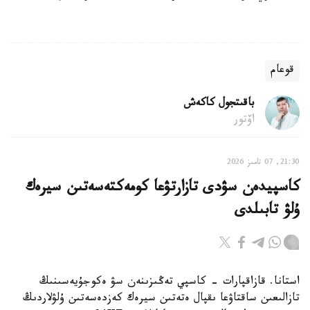
قوعام
باقىتجول كاكەش
اۆتور
21:30, 07 تامىز 2026
كاسپيدەن سۋدى تازارتۋعا كومەكتەسەتىن سيرەك
ۇلۋ تابىلدى
استانا. قازاقپارات - كاسپي تەڭىزىنەن سۋ ەكوجۇيەسىنىڭ
تازالىعىن ساقتاۋعا ىقپال ەتەتىن سيرەك كەزدەسەتىن ۇلۋلاردىڭ