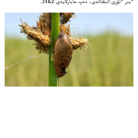
ءبىر ءتۇرى انىقتالدى، دەپ حابارلايدى 24KZ.
Фото: instagaram/akzhaiyk_oopt
«اقجايىق» مەملەكەتتىك تابيعي رەزەرۆاتىنىڭ ماماندارى جايىق
وزەنى اتىراۋى مەن كاسپي تەڭىزى جاعالاۋىنىڭ بيوالۋانتۇرلىلىگىن
زەرتتەۋ بارىسىندا كاسپيگە عانا ءتان Pyrgohydrobia conica
اتتى ۇلۋ ءتۇرىن انىقتادى.