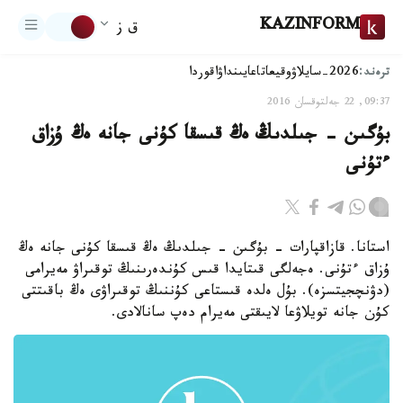
KAZINFORM
ق ز
ترەند:
2026-سايلاۋ
وقيعا
تاعايىنداۋ
اقوردا
09:37, 22 جەلتوقسان 2016
بۇگىن - جىلدىڭ ەڭ قىسقا كۇنى جانە ەڭ ۇزاق
ءتۇنى
استانا. قازاقپارات - بۇگىن - جىلدىڭ ەڭ قىسقا كۇنى جانە ەڭ
ۇزاق ءتۇنى. ەجەلگى قىتايدا قىس كۇندەرىنىڭ توقىراۋ مەيرامى
(دۋنچجيتسزە). بۇل ەلدە قىستاعى كۇننىڭ توقىراۋى ەڭ باقىتتى
كۇن جانە تويلاۋعا لايىقتى مەيرام دەپ سانالادى.