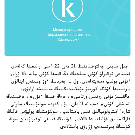
جىل سايىن جەلتوقساننىڭ 21 مەن 22 ءسى ارالىعىنا كەلەدى.
قىستاعى توقىراۋ كۇنى جىلدىڭ ەڭ قىسقا كۇنى جانە ەڭ ۇزاق
ءتۇنى بولىپ ەسەپتەلەدى. ول - جەردىڭ ءوز وسىنەن اينالۋى
بارىسىندا كۇنگە كورىنۋ مۇمكىندىگىنىڭ مەيلىنشە ازايۋى.
حالقىمىز مۇنى «قىس ورتاسى»، «ەڭ قىسقا ءتۇن»، «قىستىڭ
العاشقى كۇنى» دەپ تە اتاعان. بۇل كەزدە سولتۇستىك جارتى
شاردا استرونوميالىق قىس باستالىپ، سولتۇستىك پوليۋس قالىڭ
قاراڭعىلىق قۇشاعىندا قالادى. كۇننىڭ قىسقى توقىراۋىنان سوڭ
كۇننىڭ بىرتىندەپ ۇزارۋى باستالادى.