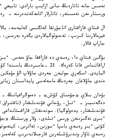
نەمىس جانە تاتاردىڭ سانى ازايىپ بارادى: تابيعي ءو
ورىستار مەن نەمىستەر، تاتارلار اتامەكەندەرىنە - ر
ال قىتاي قازاقتارى اتاجۇرتقا كەلگىسى كەلمەسە، بالا
فيرمالارىنا كىرىپ، تەحنولوگيالاردى يگەرە بەرسىن،
جاراپ قالار.
بۇگىن قىتاي دا، رەسەي دە قازاققا جاۋ ەمەس. ءبىز -
اراقاتىناس قانا كەرەك. 21 -عاس
المايدى. اسكەري جولمەن جەردى جاۋلاپ الۋ مۇمكىن 
ەندى جاۋلاعان جەردىڭ ماسەلەسى پايداسىنان زيانى
بۇدان بىلاي «جۇمساق كۇش» - دەموگرافيانىڭ - 
دەگەنىمىز - ءتىل، رۋحاني قۇندىلىقتار (ناقتىراق 
ءبىرى نەگىزىنەن ورىس ءتىلدى، ولار ورىستىڭ «جۇم
كۇنى ءبىز رەسەي باسپا ءسوزىن، تەاترىن، كينەموتوگ
رەسەي تاۋار وندىرۋشىلەرىن قارجىلاندىرىپ كەلەمىز.