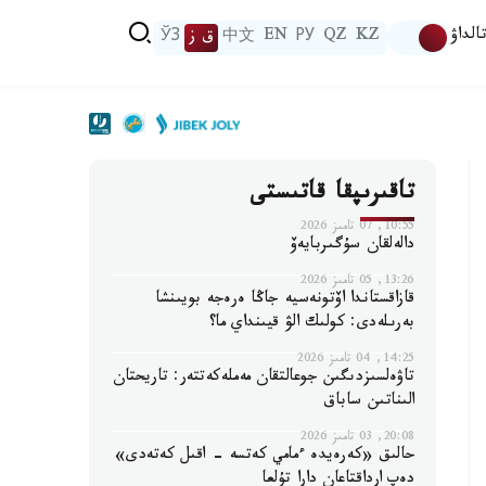
الداۋ
KZ
QZ
РУ
EN
中文
ق ز
ЎЗ
تاقىرىپقا قاتىستى
10:55, 07 تامىز 2026
دالەلقان سۇگىربايەۆ
13:26, 05 تامىز 2026
قازاقستاندا اۆتونەسيە جاڭا ەرەجە بويىنشا
بەرىلەدى: كولىك الۋ قيىنداي ما؟
14:25, 04 تامىز 2026
تاۋەلسىزدىگىن جوعالتقان مەملەكەتتەر: تاريحتان
الىناتىن ساباق
20:08, 03 تامىز 2026
حالىق «كەرەيدە ءمامي كەتسە - اقىل كەتەدى»
دەپ ارداقتاعان دارا تۇلعا