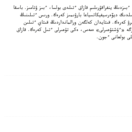
ءبىزدىڭ ينفراقۇرىلىم قازاق ءتىلدى بولسا، ءبىز ۇتامىز. باسقا
تىلدىك ديۆەرسيفيكاتسياعا بارۋىمىز كەرەك. ورىس ءتىلىنىڭ
رۋ كەرەك. قىتايدان كەلگەن ورالمانداردىڭ قىتاي ءتىلىن
بىزگە «ءۇشتۇعىرلى» ەمەس، ەكى تۇعىرلى ءتىل كەرەك. قازاق
ى بولعانى ءجون.