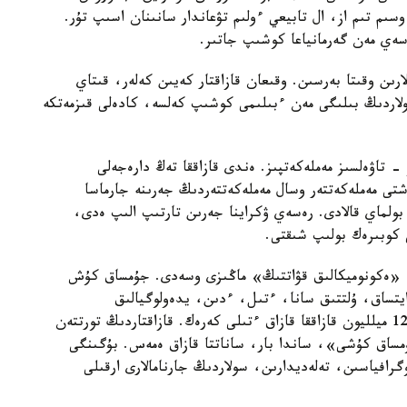
سىم تىم از، ال تابيعي ءولىم تۋعاندار سانىنان اسىپ تۇر.
ەسەي مەن گەرمانياعا كوشىپ جاتىر.
لارىن وقىتا بەرسىن. وقىعان قازاقتار كەيىن كەلەر، قىتاي
 ولاردىڭ بىلىگى مەن ءبىلىمى كوشىپ كەلسە، كادەلى قىزمەتكە
 تاۋەلسىز مەملەكەتپىز. ەندى قازاققا تەڭ دارەجەلى
ىردىڭ باسىندا كۇشتى مەملەكەتتەر وسال مەملەكەتتەردىڭ جەرىنە جارماسا
بولماي قالادى. رەسەي ۋكراينا جەرىن تارتىپ الىپ ەدى،
 كوبىرەك بولىپ شىقتى.
«ەكونوميكالىق قۋاتتىڭ» ماڭىزى وسەدى. جۇمساق كۇش
ايتساق، ۇلتتىق سانا، ءتىل، ءدىن، يدەولوگيالىق
قۇندىلىقتار، يدەولوگيا). سوندىقتان قازاقستانداعى 12 ميلليون قازاققا قازاق ءتىلى كەرەك. قازاقتاردىڭ تورتتەن
ساق كۇشى»، ساندا بار، ساناتتا قازاق ەمەس. بۇگىنگى
رافياسىن، تەلەديدارىن، سولاردىڭ جارنامالارى ارقىلى