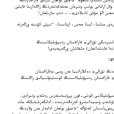
ورياسىن تاستاپ شىعۋعا ءماجبۇر بولعان بارلىق قازاقتاردىڭ
لار ازاماتى بولىپ وتىرعان مەملەكەتتەردىڭ زاڭدارىنا قايشى
تتىعىن الۋ حۇقى تانىلادى»، - دەپ جازىلعان!
دى جىلىنا، ايىنا ەمەس، اپتاسىنا، ءتىپتى كۇنىنە وزگەرتە
لسىزدىگى تۋرالى» قازاقستان رەسپۋبليكاسىنىڭ
اڭ!
ىك تۋرالى» دەكلاراتسيا مەن وسى «قازاقستان
» قازاقستان رەسپۋبليكاسىنىڭ كونستيتۋتسيالىق زاڭىنىڭ
رەسپۋبليكاسى كوشى-قون پروتسەستەرىن رەتتەپ وتىرادى.
ۇشتەپ ۇجىمداستىرۋ كەزەڭدەرىندە، ادامگەرشىلىككە جات
ريتورياسىنان كەتۋگە ءماجبۇر بولعان ادامدار مەن ولاردىڭ