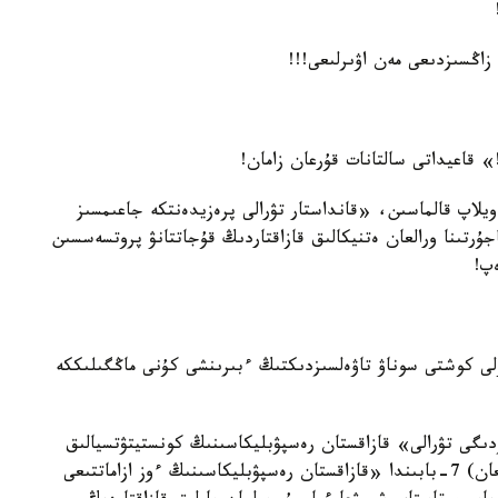
زاڭسىزدىعى مەن اۋىرلىعى!!!
 قاعيداتى سالتانات قۇرعان زامان!
ويلاپ قالماسىن، «قانداستار تۋرالى پرەزيدەنتكە جاعىمسىز
جۇرتىنا ورالعان ەتنيكالىق قازاقتاردىڭ قۇجاتتانۋ پروتسەسسىن
پ!
ۇلى كوشتى سوناۋ تاۋەلسىزدىكتىڭ ءبىرىنشى كۇنى ماڭگىلىككە
دىگى تۋرالى» قازاقستان رەسپۋبليكاسىنىڭ كونستيتۋتسيالىق
زاڭىنىڭ (1991 - جىلعى 16-جەلتوقساندا قابىلدانعان) 7-بابىندا «قازاقستان رەسپۋبليكاسىنىڭ ءوز ازاماتتىعى