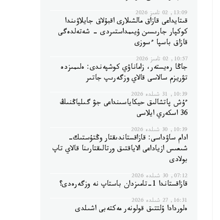
13:09, 02 تامىز 2026
قىتايداعى قازاق مالشىلارى اقبۇلاق جايلاۋىندا
كوكپار جارىسىن ۇيىمداستىردى - شەتەلدەگى
قازاق باسپا ءسوزى
10:57, 02 تامىز 2026
جاڭا رەيستەر، زاماناۋي كوشپەندى: ەلىمىزدە
تۋريزم سالاسى قالاي وزگەرىپ جاتىر
10:39, 31 شىلدە 2026
ءۇش پاتشالىق حيكاياسىنداعى جۋ گىلياڭنىڭ
36 اسكەري ايلاسى
10:39, 30 شىلدە 2026
ادام ساۋداسى: قازاقستاندىقتار وڭتۇستىك-
شىعىس ازياداعى الاياقتىق ورتالىقتارىنا قالاي تاپ
بولادى
07:12, 30 شىلدە 2026
قازاقستاندا 1-تامىزدان باستاپ نە وزگەرەدى؟
16:31, 27 شىلدە 2026
ەلوردادا ۇلتتىق قولونەر مەكتەبى اشىلدى