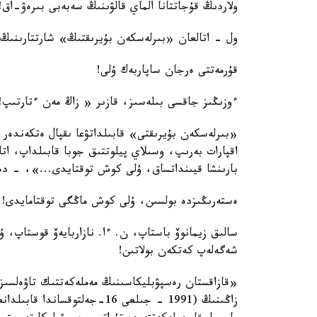
ولاردىڭ قۇجاتتانا الماي قالۋىنىڭ سەبەبى بىرەۋ-اق!
ول - اتالعان «بىرلەسكەن بۇيرىقتىڭ» شارتتارىنىڭ 
قۇرمەتتى ەرجان ساپاربەك ۇلى!
ءوزىڭىز جاقسى بىلەسىز، قازىر « زاڭ مەن ءتارتىپ!»
«بىرلەسكەن بۇيرىقتى» قابىلداتۋعا ىقپال ەتكەندەر 
اقپارات بەرىپ، وسىلاي پيلوتتىق جوبا قابىلداپ، اتا
بارىنشا قيىنداتساق، ۇلى كوش توقتايدى...»، - دە
ەستەرىڭىزدە بولسىن، ۇلى كوش ماڭگى توقتامايدى!
سالىق زيمانوۆ باستاپ، ن. ءا. نازاربايەۆ قوستاپ، 
شەگەلەپ كەتكەن بولاتىن!
«قازاقستان رەسپۋبليكاسىنىڭ مەملەكەتتىك تاۋەلسىز