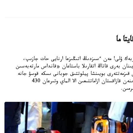
تا ما
ەرجان ساپاربەك ۇلى! مەن ءسىزدىڭ اتىڭىزعا ارنايى حات جازىپ،
نان بەرى قاتاڭ اتقارىلا باستاعان «قانداس مارتەبەسىن
 قىزمەتتەرى بويىنشا پيلوتتىق جوبانى ىسكە قوسۋ جانە
ىسكە اسىرۋ تۋرالى بىرلەسكەن بۇيرىقتىڭ كەسىرىنەن قازاقستان ازاماتتىعىن الا الماي وتىرعان 430
رمىن.