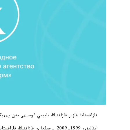
قازاقستادا قازىر قازاقتىڭ تابيعي ءوسىمى مەن يممي