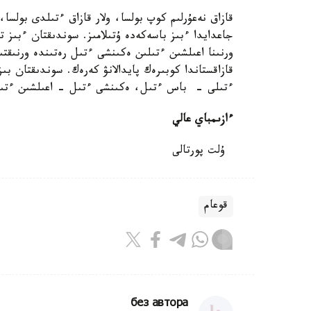
قازاق نەعۇرلىم كوپ بولسا، ولار قازاق ءتىلدى بولسا، 
جاعدايدا ءبىز باسەكەدە ۇتىلامىز. سوندىقتان ءبىز 
ورنىنا اعىلشىن ءتىلىن ەكىنشى ءتىل رەتىندە ورنىقتى
قازاقستاندا كوبىرەك پايدالانۋ كەرەك. سوندىقتان 
ءتىلى - باس ءتىل، ەكىنشى ءتىل - اعىلشىن ءتىل
ءازىمباي عالي
ۇلت پورتالى
قوعام
без автора