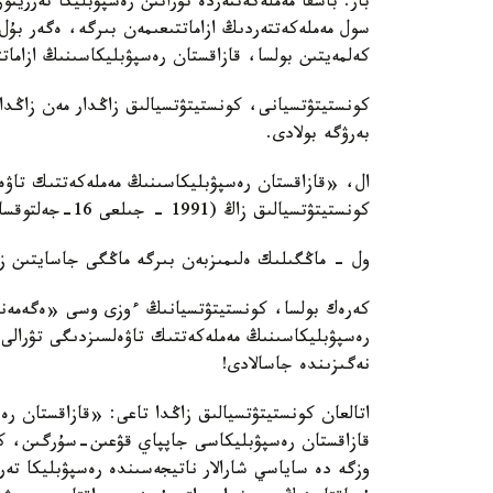
بار. باسقا مەملەكەتتەردە تۇراتىن رەسپۋبليكا تەرريت
سول مەملەكەتتەردىڭ ازاماتتىعىمەن بىرگە، ەگەر بۇل و
كەلمەيتىن بولسا، قازاقستان رەسپۋبليكاسىنىڭ ازاما
كونستيتۋتسيانى، كونستيتۋتسيالىق زاڭدار مەن زاڭدار
بەرۋگە بولادى.
ال، «قازاقستان رەسپۋبليكاسىنىڭ مەملەكەتتىك تاۋە
كونستيتۋتسيالىق زاڭ (1991 - جىلعى 16-جەلتوقساندا قابىلدانعان) ەشقاشان وزگەرمەيدى!
ول - ماڭگىلىك ەلىمىزبەن بىرگە ماڭگى جاسايتىن ز
كەرەك بولسا، كونستيتۋتسيانىڭ ءوزى وسى «ەگەمەند
رەسپۋبليكاسىنىڭ مەملەكەتتىك تاۋەلسىزدىگى تۋرالى
نەگىزىندە جاسالادى!
اتالعان كونستيتۋتسيالىق زاڭدا تاعى: «قازاقستان 
قازاقستان رەسپۋبليكاسى جاپپاي قۋعىن-سۇرگىن، ك
وزگە دە ساياسي شارالار ناتيجەسىندە رەسپۋبليكا تەر