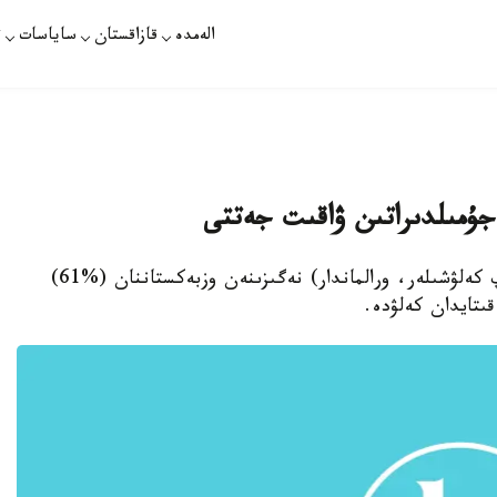
الەمدە
قازاقستان
ساياسات
ت
ۇمىلدىراتىن ۋاقىت جەتتى
استانا. قازاقپارات - قازاق رەپاتريانتتارى (قايتىپ كەلۋشىلەر، ورالماندار) نەگىزىنەن وزبەكستاننان (%61)
ىتايدان كەلۋدە.