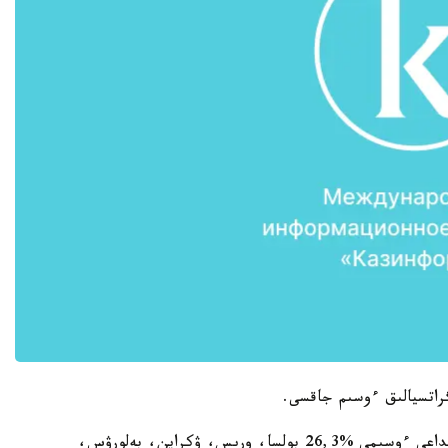
گراتسيالىق ءوسىم جاقسى.
ايتالىق، 1999-2009 -جىلدارى قازاقتىڭ قازاقستانداعى ءوسىمى %26,3 بولسا، ورىس، ۋكراين، بەلورۋس،