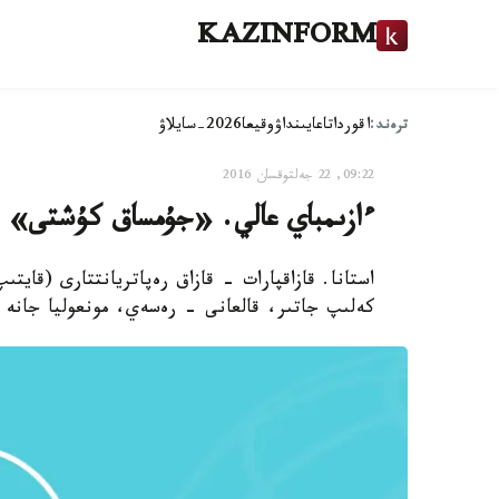
KAZINFORM
ترەند:
اقوردا
تاعايىنداۋ
وقيعا
2026-سايلاۋ
09:22, 22 جەلتوقسان 2016
ءازىمباي عالي. «جۇمساق كۇشتى» ج
كەلىپ جاتىر، قالعانى - رەسەي، مونعوليا جانە ق