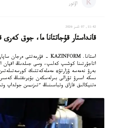
اۆتور
11:42, 07 تامىز 2026
قانداستار قۇجاتتانا ما، جوق كەرى قاي
استانا. KAZINFORM - قۇرمەتتى 
اتاجۇرتىنا كوشىپ كەلىپ، وسى جىلدىڭ اقپان ايى
بەرۋ نەمەسە ۇزارتۋ» مەملەكەتتىك كورسەتىلەتىن
ەتنيكالىق قازاق وتباسىنىڭ ءتىزىمىن جولداپ وتى