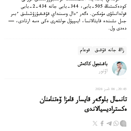
كودەكستىڭ 505-بابى، 344-بابى جانە 434-2-بابى
قولدانىلۋى مۇمكىن. ەگەر ءدال وسىنداي قۇقىقبۇزۋشىلىق ءبىر
جىل ىشىندە قايتالانسا، ايىپپۇل مولشەرى ەكى ەسە ارتادى، —
دەدى ول.
زاڭ جانە قۇقىق
قوعام
باقىتجول كاكەش
اۆتور
20:45, 06 تامىز 2026
تانىمال بلوگەر قايسار قامزا ۆەتنامنان
ەكستراديسيالاندى