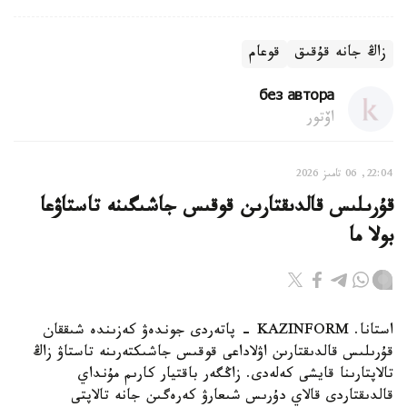
زاڭ جانە قۇقىق
قوعام
без автора
اۆتور
22:04, 06 تامىز 2026
قۇرىلىس قالدىقتارىن قوقىس جاشىگىنە تاستاۋعا
بولا ما
استانا. KAZINFORM - پاتەردى جوندەۋ كەزىندە شىققان
قۇرىلىس قالدىقتارىن اۋلاداعى قوقىس جاشىكتەرىنە تاستاۋ زاڭ
تالاپتارىنا قايشى كەلەدى. زاڭگەر باقتيار كارىم مۇنداي
قالدىقتاردى قالاي دۇرىس شىعارۋ كەرەگىن جانە تالاپتى