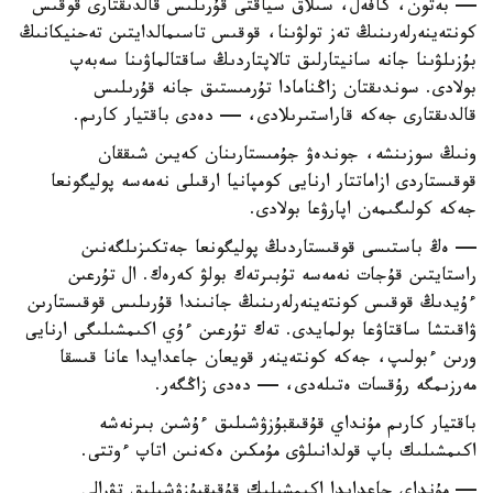
— بەتون، كافەل، سىلاق سياقتى قۇرىلىس قالدىقتارى قوقىس
كونتەينەرلەرىنىڭ تەز تولۋىنا، قوقىس تاسىمالدايتىن تەحنيكانىڭ
بۇزىلۋىنا جانە سانيتارلىق تالاپتاردىڭ ساقتالماۋىنا سەبەپ
بولادى. سوندىقتان زاڭنامادا تۇرمىستىق جانە قۇرىلىس
قالدىقتارى جەكە قاراستىرىلادى، — دەدى باقتيار كارىم.
ونىڭ سوزىنشە، جوندەۋ جۇمىستارىنان كەيىن شىققان
قوقىستاردى ازاماتتار ارنايى كومپانيا ارقىلى نەمەسە پوليگونعا
جەكە كولىگىمەن اپارۋعا بولادى.
— ەڭ باستىسى قوقىستاردىڭ پوليگونعا جەتكىزىلگەنىن
راستايتىن قۇجات نەمەسە تۇبىرتەك بولۋ كەرەك. ال تۇرعىن
ءۇيدىڭ قوقىس كونتەينەرلەرىنىڭ جانىندا قۇرىلىس قوقىستارىن
ۋاقىتشا ساقتاۋعا بولمايدى. تەك تۇرعىن ءۇي اكىمشىلىگى ارنايى
ورىن ءبولىپ، جەكە كونتەينەر قويعان جاعدايدا عانا قىسقا
مەرزىمگە رۇقسات ەتىلەدى، — دەدى زاڭگەر.
باقتيار كارىم مۇنداي قۇقىقبۇزۋشىلىق ءۇشىن بىرنەشە
اكىمشىلىك باپ قولدانىلۋى مۇمكىن ەكەنىن اتاپ ءوتتى.
— مۇنداي جاعدايدا اكىمشىلىك قۇقىقبۇزۋشىلىق تۋرالى