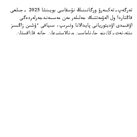
تەرگەپ-تەكسەرۋ ورگانىنىڭ نۇسقاسى بويىنشا 2025 -جىلعى
قاڭتاردا ول الەۋمەتتىك جەلىلەر مەن مەسسەندجەرلەردەگى
اۋقىمدى اۋديتوريانى پايدالانا وتىرىپ، سىياقى ءۇشىن زاڭسىز
ينتەرنەت-كازينو جارناماسىن ورنالاستىرعان جانە قازاقستان
ازاماتتارىن قۇمار ويىندارىنا قاتىسۋعا تارتقان.