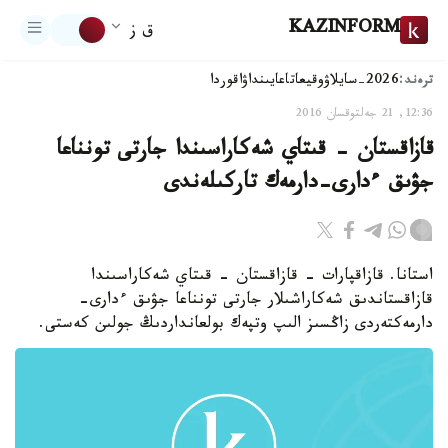
KAZINFORM
ق ز
ترەند:
2026-سايلاۋ
وقيعا
تاعايىنداۋ
اقوردا
12:36, 21 جەلتوقسان 2016
قازاقستان - قىتاي شەكاراسىندا جارتى تونناعا
جۋىق ءدارى-دارمەك تاركىلەندى
استانا. قازاقپارات - قازاقستان - قىتاي شەكاراسىندا
قازاقستاندىق شەكاراشىلار جارتى تونناعا جۋىق ءدارى-
دارمەكتەردى زاڭسىز الىپ وتپەك بولعانداردىڭ جولىن كەستى.