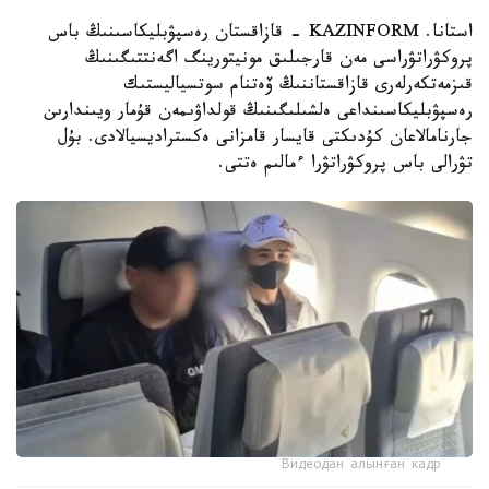
استانا. KAZINFORM - قازاقستان رەسپۋبليكاسىنىڭ باس
پروكۋراتۋراسى مەن قارجىلىق مونيتورينگ اگەنتتىگىنىڭ
قىزمەتكەرلەرى قازاقستاننىڭ ۆەتنام سوتسياليستىك
رەسپۋبليكاسىنداعى ەلشىلىگىنىڭ قولداۋىمەن قۇمار ويىندارىن
جارنامالاعان كۇدىكتى قايسار قامزانى ەكستراديسيالادى. بۇل
تۋرالى باس پروكۋراتۋرا ءمالىم ەتتى.
Видеодан алынған кадр