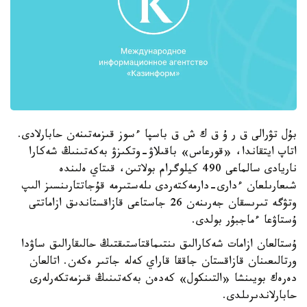
بۇل تۋرالى ق ر ۇ ق ك ش ق باسپا ءسوز قىزمەتىنەن حابارلادى.
اتاپ ايتقاندا، «قورعاس» باقىلاۋ-وتكىزۋ بەكەتىنىڭ شەكارا
ناريادى سالماعى 490 كيلوگرام بولاتىن، قىتاي ەلىندە
شىعارىلعان ءدارى-دارمەكتەردى ىلەستىرمە قۇجاتتارىنسىز الىپ
وتۋگە تىرىسقان جەرىنەن 26 جاستاعى قازاقستاندىق ازاماتتى
ۇستاۋعا ءماجبۇر بولدى.
ۇستالعان ازامات شەكارالىق ىنتىماقتاستىقتىڭ حالىقارالىق ساۋدا
ورتالىعىنان قازاقستان جاققا قاراي كەلە جاتىر ەكەن. اتالعان
دەرەك بويىنشا «التىنكول» كەدەن بەكەتىنىڭ قىزمەتكەرلەرى
حابارلاندىرىلدى.