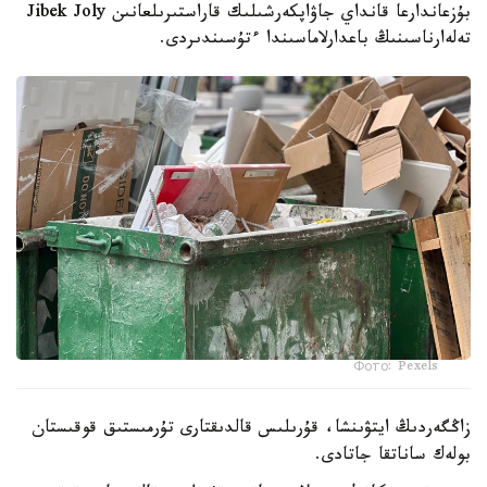
بۇزعاندارعا قانداي جاۋاپكەرشىلىك قاراستىرىلعانىن Jibek Joly
تەلەارناسىنىڭ باعدارلاماسىندا ءتۇسىندىردى.
Фото: Pexels
زاڭگەردىڭ ايتۋىنشا، قۇرىلىس قالدىقتارى تۇرمىستىق قوقىستان
بولەك ساناتقا جاتادى.