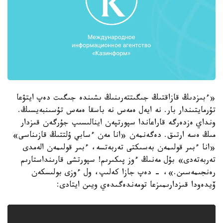
«ءبىزدىڭ قازاقتىڭ جىگىتتەرىنىڭ ىشىندە جىگىت دەپ ايتۋعا
تۇرمايتىندار بار. نە ايەل ەمەس نە باسقا ەمەس تۇسىنبەيسىڭ.
ونداي ەزدەرگە قاراعاندا سپورتپەن اينالىسىپ جۇرگەن قىزدار
مىڭ ەسە ارتىق. دەگەنمەن «انا مەن ءسابي ۇلتتىڭ قازىناسى»
«انا ءبىر قولىمەن بەسىكتى تەربەتسە، ءبىر قولىمەن الەمدى
تەربەتەدى» بۇل مەنىڭ ءوز پىكىرىم! سپورتشى قارىنداستارىم
رەنجىمەسىن.»، - دەپ جازا كەلىپ، ول ءوزى بولىسكەن
ۆيدەودا قىزدارىمىزعا تومەندەگىدەي ويىن ايتادى: