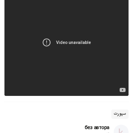
سپورت
без автора