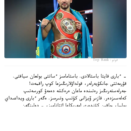
فوتو: Top Rank
- ءبارى قايتا باستالادى. باستامامىز ءساتتى بولعان سياقتى.
قۇرمەتتى جانكۇيەرلەر، قولداۋلارىڭىزعا كوپ راقمەت!
جەرلەستەرىڭىز رەتىندە ماعان ەرەكشە دەمەۋ كورسەتىپ
كەلەسىزدەر. قازىر ۆيزانى كۇتىپ وتىرمىز. ەگەر ءبارى ويداعىداي
بولسا، جاقىن كۇندەرى امەريكاعا اتتانامىز، - دەلىنگەن
حابارلامادا.
بۇعان دەيىن جانىبەك ءالىمحان ۇلى جاڭا سالماق دارەجەسىندە