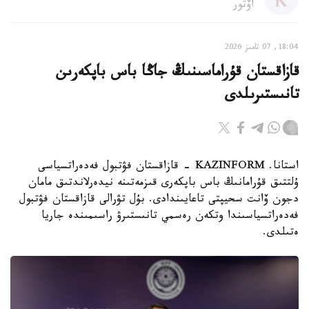
اۆتور
18:04, 07 تامىز 2026
قازاقستان قۇراماسىنىڭ جاڭا باس باپكەرىن
تانىستىرىلدى
استانا. KAZINFORM - قازاقستان فۋتبول فەدەراتسياسى
ۇلتتىق قۇرامانىڭ باس باپكەرى قىزمەتىنە نيدەرلاندتىق مامان
دجون ۆانت سحيپتى تاعايىندادى. بۇل تۋرالى قازاقستان فۋتبول
فەدەراتسياسىندا وتكەن رەسمي تانىستىرۋ راسىمىندە جاريا
ەتىلدى.