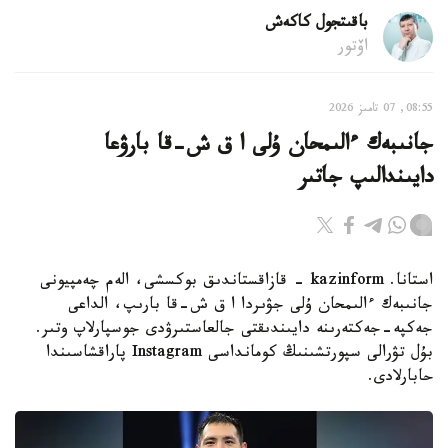
باقىتجول كاكەش
اۆتور
08:55, 07 تامىز 2026
جانىبەك ءالىمحان ۇلى ا ق ش-قا بارۋعا
دايىندالىپ جاتىر
استانا. kazinform - قازاقستاندىق بوكسشى، الەم چەمپيونى
جانىبەك ءالىمحان ۇلى جۋىردا ا ق ش-قا بارىپ، الداعى
جەكپە-جەكتەرىنە دايىندىقتى جالعاستىرۋدى جوسپارلاپ وتىر.
بۇل تۋرالى سپورتشىنىڭ كومانداسى Instagram پاراقشاسىندا
حابارلادى.