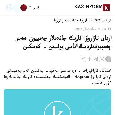
KAZINFORM
ق ز
ترەند:
2026-سايلاۋ
وقيعا
تاعايىنداۋ
اقوردا
08:14, 21 جەلتوقسان 2016
ارداق نازاروۆ: نازىك جاندىلار چەمپيون ەمەس
چەمپيونداردىڭ اناسى بولسىن - كەسكىن
استانا. قازاقپارات - ەرەجەسىز جەكپە- جەكتەن الەم چەمپيونى
ارداق نازاروۆ instagram الەۋمەتتىك جەلىسىندە نازىك جاندىلارعا
ءۇن قاتتى.