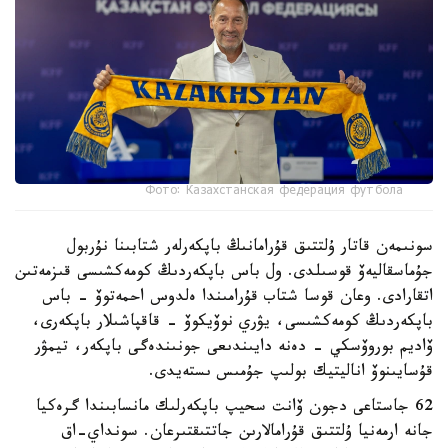
Фото: Казахстанская федерация футбола
سونىمەن قاتار ۇلتتىق قۇرامانىڭ باپكەرلەر شتابىنا نۇربول
جۇماسقاليەۆ قوسىلدى. ول باس باپكەردىڭ كومەكشىسى قىزمەتىن
اتقارادى. وعان قوسا شتاب قۇرامىندا ەلدوس احمەتوۆ - باس
باپكەردىڭ كومەكشىسى، يۋري نوۆيكوۆ - قاقپاشىلار باپكەرى،
ۆاديم بوروۆسكي - دەنە دايىندىعى جونىندەگى باپكەر، تيمۋر
قۇسايىنوۆ اناليتيك بولىپ جۇمىس ىستەيدى.
62 جاستاعى دجون ۆانت سحيپ باپكەرلىك مانسابىندا گرەكيا
جانە ارمەنيا ۇلتتىق قۇرامالارىن جاتتىقتىرعان. سونداي-اق