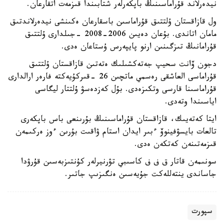
نيدەرلاند قۇراماسىنىڭ باپكەرلەر شتابىندا قىزمەت اتقارعان.
ول قازاقستان ۇلتتىق قۇراماسىن باسقارعان ەكىنشى نيدەرلاندتىق
مامان اتاندى. بۇعان دەيىن 2006-2008 -جىلدارى ۇلتتىق
قۇرامانىڭ تىزگىنىن ارنو پايپەرس ۇستاعان ەدى.
دجون ۆانت سحيپ جەتەكشىلىك ەتەتىن قازاقستان ۇلتتىق
قۇراماسى العاشقى رەسمي ماتچىن 26 -قىركۇيەكتە فارەر ارالدارى
قۇراماسىنا قارسى وتكىزەدى. بۇل كەزدەسۋ ۇلتتار ليگاسى
اياسىندا وتەدى.
ايتا كەتەيىك، قازاقستان قۇراماسىنىڭ بۇرىنعى باس باپكەرى
تالعات بايسۋفينوۆ ءبىر ايدان استام ۋاقىت بۇرىن ءوز ەركىمەن
قىزمەتىنەن كەتكەن ەدى.
سونىمەن قاتار ق ف ف كاسىبي تۋرنيرلەر كۇنتىزبەسىن قۇرۋدا
جاساندى ينتەللەكت جۇيەسىن ەنگىزىپ جاتىر.
سپورت