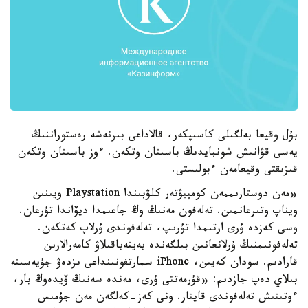
بۇل وقيعا بەلگىلى كاسىپكەر، قالاداعى بىرنەشە رەستوراننىڭ
يەسى قۋانىش شونبايدىڭ باسىنان وتكەن. ءوز باسىنان وتكەن
قىزىقتى وقيعامەن ءبولىستى.
«مەن دوستارىممەن كومپيۋتەر كلۋبىندا Playstation ويىنىن
ويناپ وتىرعانمىن. تەلەفون مەنىڭ وڭ جاعىمدا ديۆاندا تۇرعان.
وسى كەزدە ۇرى ارتىمدا تۇرىپ، تەلەفوندى ۇرلاپ كەتكەن.
تەلەفونىمنىڭ ۇرلانعانىن بىلگەندە بەينەباقىلاۋ كامەرالارىن
قارادىم. سودان كەيىن، iPhone سمارتفونىنداعى ىزدەۋ جۇيەسىنە
بىلاي دەپ جازدىم: «قۇرمەتتى ۇرى، مەندە سەنىڭ ۆيدەوڭ بار،
ءوتىنىش تەلەفوندى قايتار. ونى كەز-كەلگەن مەن جۇمىس