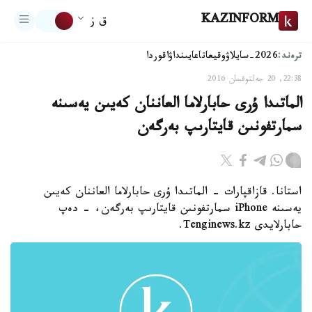
KAZINFORM
ق ز
ترەند:
2026-سايلاۋ
وقيعا
تاعايىنداۋ
اقوردا
22:38, 20 جەلتوقسان 2016
الماتىدا ۇرى حابارلاما العاننان كەيىن يەسىنە
سمارتفونىن قايتارىپ بەرگەن
استانا. قازاقپارات - الماتىدا ۇرى حابارلاما العاننان كەيىن
يەسىنە iPhone سمارتفونىن قايتارىپ بەرگەن، - دەپ
حابارلايدى Tenginews.kz.