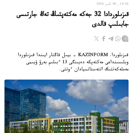
14:56, 06 تامىز 2026
قىزىلوردادا 32 جەكە مەكتەپتىڭ تەڭ جارتىسى
جابىلىپ قالدى
قىزىلوردا. KAZINFORM - بيىل قاڭتار ايىندا قىزىلوردا
وبلىسىنداعى مەكتەپكە دەيىنگى 13 ءبىلىم بەرۋ ۇيىمى
مەملەكەتتىك اتتەستاتسيادان ءوتتى.