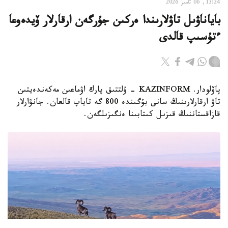
13:24, 06 تامىز 2026
باياناۋىل تاۋلارىندا ەركىن جۇرگەن ارقارلار ۆيدەوعا
ءتۇسىپ قالدى
پاۆلودار. KAZINFORM - ۇلتتىق پارك اۋماعىن مەكەندەيتىن
تاۋ ارقارلارىنىڭ سانى بۇگىندە 800 گە تاياپ قالعان. جانۋارلار
قازاقستاننىڭ قىزىل كىتابىنا ەنگىزىلگەن.