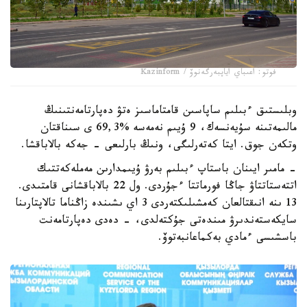
فوتو: اعىباي اياپبەرگەنوۆ / Kazinform
وبلىستىق ءبىلىم ساپاسىن قامتاماسىز ەتۋ دەپارتامەنتىنىڭ
مالىمەتىنە سۇيەنسەك، 9 ۇيىم نەمەسە %69,3 ى سىناقتان
وتكەن جوق. ايتا كەتەرلىگى، ونىڭ بارلىعى - جەكە بالاباقشا.
- مامىر ايىنان باستاپ ءبىلىم بەرۋ ۇيىمدارىن مەملەكەتتىك
اتتەستاتتاۋ جاڭا فورماتتا ءجۇردى. ول 22 بالاباقشانى قامتىدى.
13 ىنە انىقتالعان كەمشىلىكتەردى 3 اي ىشىندە زاڭناما تالاپتارىنا
سايكەستەندىرۋ مىندەتى جۇكتەلدى، - دەدى دەپارتامەنت
باسشىسى ءمادي بەكماعانبەتوۆ.