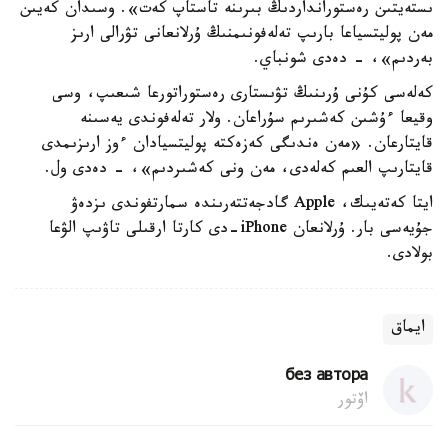
ىستەيتىن رەستورانداردىڭ بىرىنە تاستاپ كەت». وسىدان كەيىن
مەن پوليتسياعا بارىپ تەلەفونىمنىڭ ۇرلانعانى تۋرالى ارىز
بەردىم»، - دەدى شونباي.
كەلەسى كۇنى ۇرىنىڭ تۋىستارى رەستوراتورعا شىعىپ، وسى
وقيعا ءۇشىن كەشىرىم سۇراعان. ولار تەلەفوندى يەسىنە
قايتارعان. «مەن ەندىگى كەزەكتە پوليتسيادان ءوز ارىزىمدى
قايتارىپ العىم كەلەدى، مەن ونى كەشىردىم»، - دەدى ول.
ايتا كەتەيىك، Apple گادجەتتەرىندە سمارتفوندى ىزدەۋ
جۇيەسى بار. ۇرلانعان iPhone-دى كارتا ارقىلى تاۋىپ الۋعا
بولادى.
ايماق
без автора
اۆتور