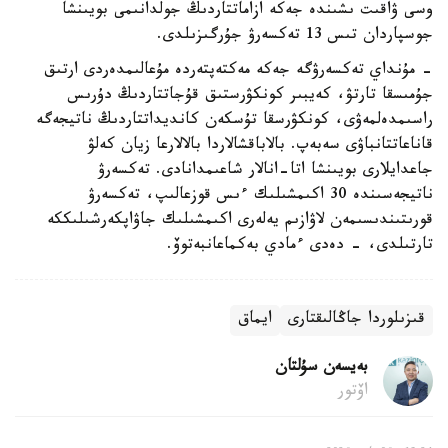
وسى ۋاقىت ىشىندە جەكە ازاماتتاردىڭ جولدانىمى بويىنشا
جوسپاردان تىس 13 تەكسەرۋ جۇرگىزىلدى.
- مۇنداي تەكسەرۋگە جەكە مەكتەپتەردە مۇعالىمدەردى ارتىق
جۇمىسقا تارتۋ، كەيبىر كونكۋرستىق قۇجاتتاردىڭ دۇرىس
راسىمدەلمەۋى، كونكۋرسقا تۇسكەن كانديداتتاردىڭ ناتيجەگە
قاناعاتتانباۋى سەبەپ. بالاباقشالاردا بالالارعا زيان كەلۋ
جاعدايلارى بويىنشا اتا-انالار شاعىمدانادى. تەكسەرۋ
ناتيجەسىندە 30 اكىمشىلىك ءىس قوزعالىپ، تەكسەرۋ
قورىتىندىسىمەن لاۋازىم يەلەرى اكىمشىلىك جاۋاپكەرشىلىككە
تارتىلدى، - دەدى ءمادي بەكماعانبەتوۆ.
قىزىلوردا جاڭالىقتارى
ايماق
بەيسەن سۇلتان
اۆتور