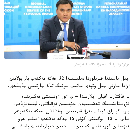
فوتو: وڭىرلىك كوممۋنيكاتسيا قىزمەتى
جىل باسىندا قىزىلوردا وبلىسىندا 32 جەكە مەكتەپ بار بولاتىن.
ارادا جارتى جىل وتپەي جاتىپ سونىڭ تەڭ جارتىسى جابىلدى.
- قاڭتار- اقپان ايلارىندا 4 ى ءوز ءوتىنىشى نەگىزىندە
قۇرىلتايشىنىڭ شەشىمىمەن جۇمىسىن توقتاتتى. ليتسەنزياسى
بار، ءبىراق ءبىلىم بەرۋ قىزمەتىن توقتاتقان جەكە مەكتەپتەر
سانى - 12. بۇگىنگى كۇنى 16 جەكە مەكتەپ ءبىلىم بەرۋ
قىزمەتىن كورسەتىپ كەلەدى، - دەدى دەپارتامەنت باسشىسى.