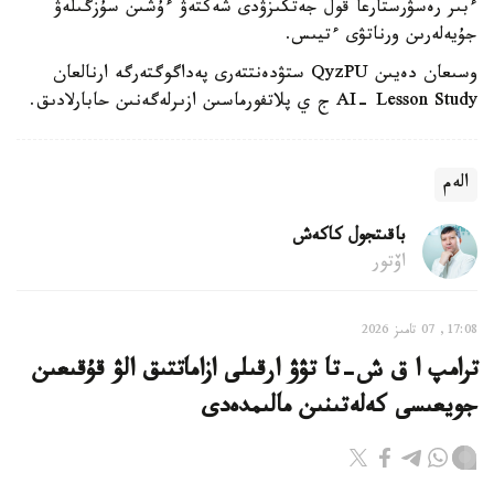
ءبىر رەسۋرستارعا قول جەتكىزۋدى شەكتەۋ ءۇشىن سۇزگىلەۋ
جۇيەلەرىن ورناتۋى ءتيىس.
وسىعان دەيىن QyzPU ستۋدەنتتەرى پەداگوگتەرگە ارنالعان
AI- Lesson Study ج ي پلاتفورماسىن ازىرلەگەنىن حابارلادىق.
الەم
باقىتجول كاكەش
اۆتور
17:08, 07 تامىز 2026
ترامپ ا ق ش-تا تۋۋ ارقىلى ازاماتتىق الۋ قۇقىعىن
جويعىسى كەلەتىنىن مالىمدەدى