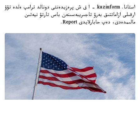
استانا. kazinform - ا ق ش پرەزيدەنتى دونالد ترامپ ەلدە تۋۋ
ارقىلى ازاماتتىق بەرۋ تاجىريبەسىنەن باس تارتۋ نيەتىن
مالىمدەدى، دەپ حابارلايدى Report.
Фото: Pexels
- مەنىڭ ويىمشا، تۋۋ ارقىلى ازاماتتىق بەرىلەتىن الەمدەگى