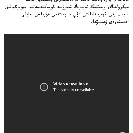
ماماندار جەرلەۋدىڭ باسقا دا ادىستەرىن ۇسىنىپ جاتىر.
ميكرواعزالار ولىكتىڭ تەزىرەك شىرۋىنە كومەكتەسەتىن بيولوگيالىق
تابىت پەن كوپ قاباتتى ءۇي ىسپەتتەس قۇرىلعى جايلى
ادىستەردى ۇسىنۋدا.