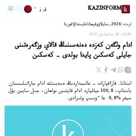
KAZINFORM
ق ز
ترەند:
2026-سايلاۋ
وقيعا
تاعايىنداۋ
اقوردا
16:06, 20 جەلتوقسان 2016
ادام ولگەن كەزدە دەنەسىنىڭ قالاي وزگەرەتىنى
جايلى كەسكىن پايدا بولدى - كەسكىن
استانا. قازاقپارات - عالىمداردىڭ ەسەبىنشە ادام جاراتىلىسىنان
باستاپ، 100,8 ميلليارد ادام قايتىس بولعان، جىل سايىن بۇل
سيفر %0,8 عا ءوسىپ وتىرادى.