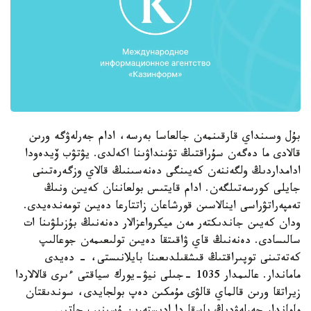
بۇل وسىنداي قارقىنمەن جالعاسا بەرسە، ادام جەرلەۋگە ورىن
قالادى ما دەگەن سۇراقتىڭ تۋىنداۋىنا اكەلدى. يۋتۋب ۆيدەودا
ادامداردىڭ ولگەننەن كەيىنگى دەنەسىنىڭ قالاي وزگەرەتىنى
جايلى كورسەتىلگەن. ادام قايتىس بولعاننان كەيىن ونىڭ
تەمپەراتۋراسى اينالاسىن قورشاعان زاتتارعا دەيىن تومەندەيدى.
ودان كەيىن جاندىكتەر مەن ميكرواعزالار دەنەنىڭ بۇزىلۋىنا ات
سالىسادى. دەنەنىڭ قاي ۋاقىتقا دەيىن تولىعىمەن جوعالىپ
كەتەتىنى توپىراقتىڭ قىشقىلدىعىنا بايلانىستى، - دەيدى
ماماندار. عالىمدار 1035 -جىلى نيۋ-يورك سياقتى ءىرى قالالاردا
زيراتقا ورىن قالماي قالۋى مۇمكىن دەپ بولجايدى، سوندىقتان