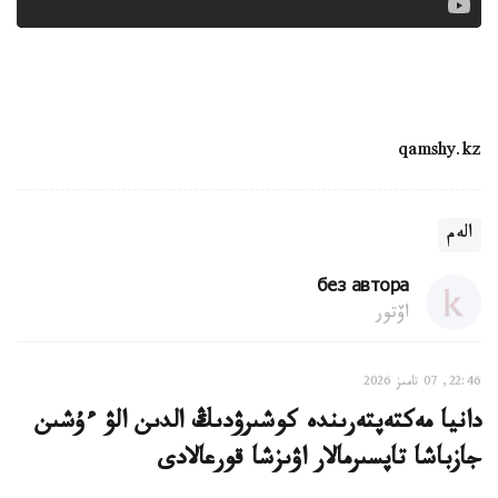
qamshy.kz
الەم
без автора
اۆتور
22:46, 07 تامىز 2026
دانيا مەكتەپتەرىندە كوشىرۋدىڭ الدىن الۋ ءۇشىن
جازباشا تاپسىرمالار اۋىزشا قورعالادى