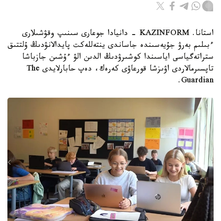
استانا. KAZINFORM - دانيادا جوعارى سىنىپ وقۋشىلارى
ءبىلىم بەرۋ جۇيەسىندە جاساندى ينتەللەكت پايدالانۋدىڭ ۇلتتىق
ستراتەگياسى اياسىندا كوشىرۋدىڭ الدىن الۋ ءۇشىن جازباشا
تاپسىرمالاردى اۋىزشا قورعاۋى كەرەك، دەپ حابارلايدى The
Guardian.