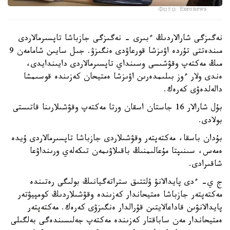
Фото: Euronews
نەگىزگى شارالاردىڭ ءبىرى - نەگىزگى جازباشا تاپسىرمالاردى
مىندەتتى تۇردە اۋىزشا قورعاۋدى ەنگىزۋ. جىل سايىن شامامەن 9
مىڭ مەكتەپ وقۋشىسى وسىنداي تاپسىرمالاردى دايىندايدى،
ەندى ولار ءوز بىلىمدەرىن اۋىزشا ەمتيحان كەزىندە قوسىمشا
دالەلدەۋى كەرەك.
بۇل شارالار 16 جاستان اسقان ورتا مەكتەپ وقۋشىلارىنا قاتىستى
بولادى.
بۇدان باسقا، مەكتەپتەر وقۋشىلاردى جازباشا تاپسىرمالاردى ۇيدە
ەمەس، سىنىپتا مۇعالىمنىڭ باقىلاۋىمەن تىكەلەي ورىنداۋعا
شاقىرادى.
ج ي- ءدى پايدالانۋ ۇلتتىق ستراتەگيانىڭ بولىگى رەتىندە
مەكتەپتەر جازباشا ەمتيحاندار كەزىندە وقۋشىلاردىڭ كومپيۋتەر
پايدالانۋىن قاداعالايتىن قۇرالدار ەنگىزۋى كەرەك. مەكتەپتەر
ەمتيحاندار مەن ساباقتار كەزىندە مەكتەپ جەلىسىندەگى بەلگىلى