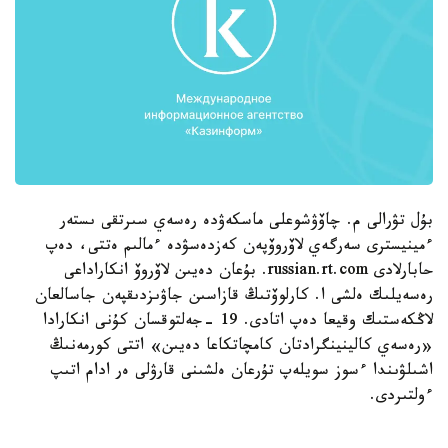
بۇل تۋرالى م. چاۆۋشوعلى ماسكەۋدە رەسەي سىرتقى ىستەر
ءمينيسترى سەرگەي لاۆروۆپەن كەزدەسۋدە ءمالىم ەتتى، دەپ
حابارلادى russian.rt.com. بۇعان دەيىن لاۆروۆ انكاراداعى
رەسەيلىك ەلشى ا. كارلوۆتىڭ قازاسىن جاۋىزدىقپەن جاسالعان
لاڭكەستىك وقيعا دەپ اتادى. 19 -جەلتوقسان كۇنى انكارادا
«رەسەي كالينينگرادتان كامچاتكاعا دەيىن» اتتى كورمەنىڭ
اشىلۋىندا ءسوز سويلەپ تۇرعان ەلشىنى قارۋلى ەر ادام اتىپ
ءولتىردى.