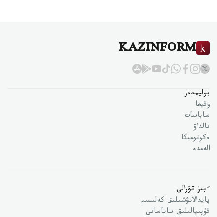
KAZINFORM
بوليمدەر
وقيعا
ساياسات
تالداۋ
ەكونوميكا
الەمدە
ءبىز تۋرالى
پايدالانۋشىلىق كەلىسىم
قۇپىيالىلىق ساياساتى