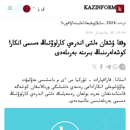
KAZINFORM
ق ز
ترەند:
2026-سايلاۋ
وقيعا
تاعايىنداۋ
اقوردا
15:04, 20 جەلتوقسان 2016
وققا ۇشقان ەلشى اندرەي كارلوۆتىڭ ەسىمى انكارا
كوشەلەرىنىڭ بىرىنە بەرىلەدى
استانا. قازاقپارات - تۇركيا س ءى م باسشىسى مەۆليۋت
چاۆۋشوعلى انكاراداعى رەسەي ەلشىلىگى ورنالاسقان كوشەگە
قاستاندىقتان مەرت بولعان رەسەيلىك ەلشى اندرەي كارلوۆتىڭ
ەسىمى بەرىلەتىنىن مالىمدەدى.