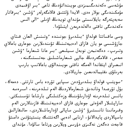
مۇشەسى ەكەندىگىمىزدى مويىنداتۋدىڭ تاعى ءبىر اۋقىمدى
مۇمكىندىگى بولار ەدى. الايدا ۇلتتىق قالامگەرلەر ءۇشىن ءبىرقاتار
سەبەپتەرگە بايلانىستى مۇنداي تويدىڭ اۋىلى ءالى الىس
ەكەندىگى ناقتى دالەلدەرمەن ايتىلۋدا.
وسى ماقساتتا قولداۋ ءبىلدىرۋ جونىندە ءوتىنىش العان قىتاي
جازۋشىسى مو يان قازاق ادەبيەتىنىڭ تۋىندىلارىن جوعارى باعالاي
وتىرىپ، دەگەنمەن نوبەل سىيلىعى ءبىر عانا شىعارما ءۇشىن
ەمەس، قالامگەردىڭ جالپى شىعارماشىلىق جەتىستىگىنە،
انىعىراق ايتقاندا الەمگە ناقتى مويىندالۋى باعالانىپ بارىپ
بەرىلۋى ىقتيمالدىعىن جاريالادى.
ءسويتىپ قولداۋ بىلدىرۋدەن سىپايى تۇردە باس تارتتى. دەمەك،
بۇل تۇرعىدا وتاندىق شىعارمالاردىڭ الەم تىلدەرىنە، اسىرەسە
باتىس تىلدەرىنە اۋدارىلۋىنىڭ وزەكتىلىگى بارشاعا تۇسىنىكتى.
ساراپشىلار الەۋەتى جوعارى قازاق ادەبيەتىنىڭ قازىنالارىن الەم
وقىرمانىنا تانىستىرۋ ءۇشىن ساپالى اۋدارماشىلاردى، حالىقارالىق
باسپالاردى پايدالانۋ، ارنايى ادەبي اگەنتتىك ينستيتۋتىن دامىتۋ
قاجەت دەگەن نەگىزى دۇرىس ويلارىن ورتاعا سالۋدا. مۇنداي