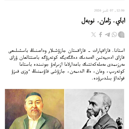
12:06, 07 تامىز 2026
اباي. زامان. نوبەل
استانا. قازاقپارات - قازاقستان جازۋشىلار وداعىنىڭ باسشىلىعى
قازاق ادەبيەتىن الەمدىك دەڭگەيگە كوتەرۋگە باعىتتالعان ۇزاق
مەرزىمدى مەملەكەتتىك باعدارلاما ازىرلەۋ جونىندە باستاما
كوتەرىپ، وعان، ەڭ الدىمەن، جازۋشى قاۋىمنىڭ ءوزى قىزۋ
قولداۋ بىلدىرۋدە.