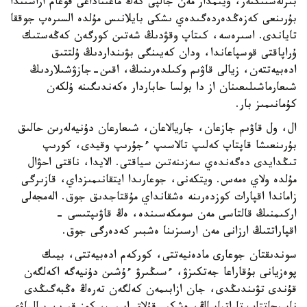
بىرلەستىكتەر، ۇيىمدار مەن جالپى كەڭ ماعىناداعى قوعام اراسىندا
بۇرىنعى كەزەڭدەردەگىدەي ىشكى بايلانىس مۇلدە السىرەپ جوققا
تاياندى. اسىرەسە، كىتاپ وقۋدىڭ شەتىن كورگەن كەڭەستىك
ۇراپاقتى قوسپاعاندا، ودان كەيىنگى بۋىنداردىڭ ۇلتتىق
ادەبيەتتەن، زيالى قاۋىم وكىلدەرىنىڭ، اقىن-جازۋشىلاردىڭ
شىعارماشىلىعىنان از دا بولسا حاباردار ەكەندىگىنە ۇلكەن
كۇمانىمىز بار.
ال، ول قاۋىم جازعان، جاريالاعان، شىعارعان دۇنيەلەرىن حالىق
بۇرىنعىشا قاپتاپ كەلىپ تالاسىپ ءجۇرىپ وقيدى، كورىپ
تىڭدايدى دەگەندەي سەزىنەتىن سياقتى. الايدا، ناقتى احۋال
مۇلدە ولاي ەمەس. ويتكەنى، جوعارىدا ايتقانىمىزداي، قازىرگى
زاماندا اقپارات كوزدەرىنە ەشقانداي مۇقتاجدىق جوق. الەمجەلى
اركىمنىڭ قالتاسى مەن سومكەسىندە، ەڭ قاۋىپتىسى -
اقپاراتتىڭ ارزانى مەن ارسىزىنا ەشبىر كەدەرگى جوق.
سوندىقتان جوعارى مادەنيەتتى، كوركەم ادەبيەتتى، بيىك
پوەزيانى بۇقاراعا جەتكىزۋ، ءسىڭىرۋ ءۇشىن دۇنيەگە اكەلگەن
قۇندى تۋىندىڭدى، جان ازابىمەن كەلگەن تەرەڭ ەڭبەگىڭدى