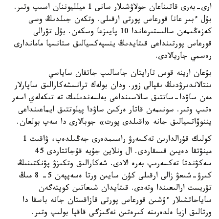
ارى-بەرى قاتىناعان جولاۋشىلار سانى 1 ميلليوننان اسىپ وتىر.
بۇل ءبىر عانا قورعاس پورتى ارقىلى. وتكەن جىلدىڭ وسى
كەزەڭىمەن سالىستىرعاندا 10 پايىزعا وسكەن. بۇل تۋرالى
قورعاس پورتىنداعى قىتايدىڭ ينسپەكسيالىق ستانسيا ماماندارى
رەسمي جاريالادى.
بۇعان ارينە قوس تاراپتان جاسالىپ جاتقان ساياسي
ىنتالاندىرۋدىڭ ىقپالى زور. ودان بولەك ترانسشەكارالىق ساپارلار
مەن ساۋدا-ساتتىق سالاسىنداعى بەلسەندىلىك تە تىكەلەي اسەر
ەتىپ وتىر. سونىمەن قاتار ەركىن ساۋدا پيلوتتىق ايماعىنداعى
يننوۆاتسيالىق جانە «اقىلدى پورت» جوبالارى دا سەپ بولعان.
كولىك قۇرالدارىن تەكسەرۋ راسىمدەرى جەڭىلدەپ، ۋاقىت 1
مينۋتقا دەيىن قىسقاردى. ال ونلاين جۇيە قۇجاتتاردى 45
سەكۋندتا تەكسەرىپ بەرە الادى. شەكارالىق وتكىزۋ پۋنكتىنىڭ
كىرۋ-شىعۋ زالى ارقىلى كۇن سايىن ورتا ەسەپپەن 5- 8 مىڭ
تۋريست ارالىعىندا وتەدى. قىتايدان شىعاتىن كوپتەگەن
ساياحاتشىلار ءۇشىن قورعاس پورتى قازاقستان جانە باسقا دا
ورتالىق ازيا ەلدەرىنە كىرەتىن نەگىزگى قاقپا بولىپ وتىر.