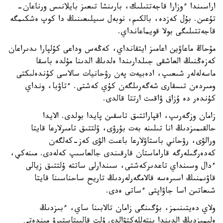
اراسىندا ءوزارا قاجەتتىلىك، بارىنشا تىعىز بايلانىس ورناعان-
تۇعىن. بۇل كەزدە، بالكىم، نوبەل سىيلىعىنىڭ دا كوپ ەشكىمگە
قاجەتتىلىگى بولا قويماعانداي.
مۇحاڭ ماعاۋين اعامىز ايتقانداي، كەڭەس وداعى كۇلپارا ىدىراعان
كەزەڭنىڭ العاشقى جىلدارىندا ەلدىڭ الدىنا مۇلدە باسقا
ماسەلەلەر شىعىپ، ادەبيەت پەن رۋحانيات سالاسى كۇندەلىكتى
ومىردەن تىسقارى شەگەرىلگەن كۇي كەشتى. ءتاۋبا، ونداي
كۇندەر دە ۇزاق ۋاقىت ارتتا قالدى.
زامان وزگەرىپ، اقپاراتتىق تاسقىن پايدا بولدى. الايدا
حالقىمىزدىڭ انا تىلىنە بەت بۇرۋى، ۇلتتىق تامىرلارعا قايتا
ورالۋى، رۋحاني باستاۋلارعا باعىت الۋى كەز-كەلگەن
كەدەرگىلەرگە قاراماستان قارقىندى جالعاسىپ كەلەدى. مىنەكي،
ءدال وسىنداي تاعدىركەشتى، سىندارلى ساتتە ۇلتتىق زيالى
قاۋىمنىڭ اسىرەسە قالامگەرلەردىڭ تاريح ساحناسىنا قايتا
شىعاتىن اسا جاۋاپتى ءساتى ەدى.
ولاي دەيتىنىمز، بۇگىنگى زامان تالابىنا ساي، ءبىزدىڭ
ەلىمىزدىڭ الدىندا ينتەللەكتۋالدى ۇلت قالىپتاستىرۋ مىندەتى