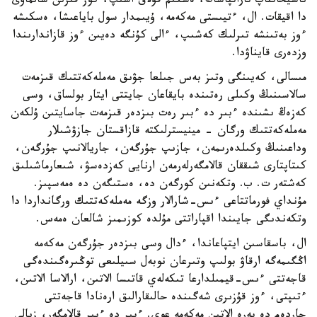
ناسيحاتتاپ تاراتپاساڭ، ەشكىم قۇلاق اسىپ، كوز قىرىن سالماۋى
دا اقيقات. ال، ءتيىستى مەكەمە، ۇيىمدار سول باياعىشا، ەسكىشە
ءوز بەتىنشە تىرلىك كەشىپ، ءالى كۇنگە دەيىن ءوز قازاندارىندا
وزدەرى قايناۋدا.
مىسالى، كەيىنگى وتىز بەس جىلعا جۋىق مەملەكەتتىك قىزمەت
سالاسىنىڭ وكىلى رەتىندە بايقاعان جايتتى ايتار بولساق، وسى
كەزەڭ ىشىندە ءبىر دە ءبىر رەت بىزدەر قىزمەت جاسايتىن ۇلكەن
مەملەكەتتىك ورگان - مينيسترلىكتە قازاقستان جازۋشىلار
وداعىنىڭ وكىلدەرىمەن، جازىپ جۇرگەن، جاريالانىپ جۇرگەن،
كىتاپتارى شىققان قالامگەرلەرمەن ارنايى كەزدەسۋ، شىعارماشىلىق
كەشتەر ت. ب. وتكەنىن كورگەن دە، ەستىگەن دە ەمەسپىز.
مۇنداي فورماتتاعى ءىس-شارالار وزگە مەملەكەتتىك ورگانداردا دا
وتكەندىگى جايىندا اقپاراتتى مۇلدە كوزىمىز شالعان ەمەس.
ال، باسقاسىن ايتپاعاندا، ءدال وسى بىزدەر جۇرگەن مەكەمە
اڭگىمەگە ارقاۋ بولىپ وتىرعان نوبەل سىيلىعى توڭىرەگىندەگى
قاجەتتى ءىس-قيمىلدارعا تىكەلەي قاتىسا الاتىن، ارالاسا الاتىن،
ءتىپتى، ءوز قۇزىرى شەگىندە حالىقارالىق ارەنادا قاجەتتى
جاردەم دە بەرە الاتىن مەكەمە عوي. ءبىر دە ءبىر قالامگەر، زيالى