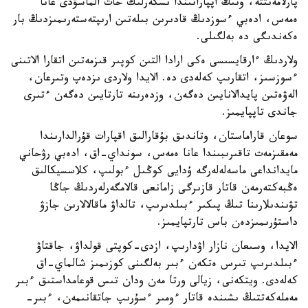
پارلامەنتتە، ونىڭ اپپاراتىندا ىسكەرلىك حات الماسۋدى عانا
ەمەس، ادەبي ءسوزدىڭ قادىرىن بىلەتىن ارىپتەستەرىمىزدىڭ بار
ەكەندىگى دە بەلگىلى.
ولاردىڭ ءارقايسىسى ەكى ارادا التىن كوپىر قىزمەتىن اتقارا الاتىنى
ءسوزسىز، اتقارىپ كەلەدى دە. الايدا ولاردى ىزدەپ وتىرعان،
الەۋەتىن پايدالانايىن دەگەن، وزدەرىنە تارتايىن دەگەن ءتىرى
جاندى تاپپايمىز.
سوعان قاراماستان، وتاندىق بۇقارالىق اقپارات قۇرالدارىندا
مەمقىزمەت تاقىرىبىندا عانا ەمەس، سونداي-اق، ادەبي رۋحاني
مايدانداعى ماسەلەلەرگە ۇدايى كوڭىل ءبولىپ، كلاسسيكالىق
ەڭبەكتەرمەن قاتار قازىرگى زامانعى قالامگەرلەردىڭ جاڭا
تۋىندىلارىنا تىڭ پىكىر ءبىلدىرىپ، تالداۋ ماقالالارىن جازۋ
داستۇرىمىزدەن باس تارتپايمىز.
الايدا، وسىعان نازار اۋدارىپ، ازدى-كوپتى قولداۋ، جاقتاۋ
ءبىلدىرىپ تىرس ەتكەن ءبىر بەلگىنى كوزىمىز شالماي-اق
كەلەدى. ويتكەنى، زيالى ورتا مەن ودان تىس قوعامداستىق ءبىر
مەملەكەتتىڭ ىشىندە قاتار ءومىر ءسۇرىپ جاتقانىمەن، ءبىر-