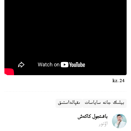
24.kz
بيلىك جانە ساياسات
ىقپالداستىق
باقىتجول كاكەش
اۆتور