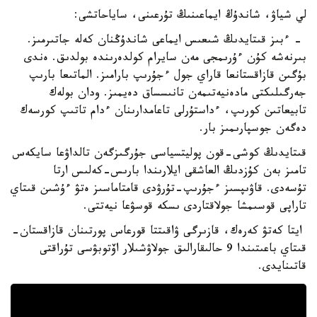
لي شياۋ، شاندۇڭ ايماعىنىڭ تۇرعىنى، ساياحاتشى:
- ءبىز قىتايدىڭ شىعىس ايماعى شاندۇڭنان كەلە جاتىرمىز.
بىرنەشە كۇن ءۇرىمجى مەن سايرام كولدەرىندە بولدىق. ەندى
بۇگىن قازاقستانعا قاراي جول ءجۇرىپ بارامىز. الماتىعا بارىپ
جەرگىلىكتى مادەنيەتىمەن تانىسساق دەيمىز. ودان بولەك
تابيعاتىن كورىپ، ءداستۇرلى تاعامدارىنان ءدام تاتىپ كورسەك
دەگەن جوسپارىمىز بار.
قىتايدىڭ كوشى-قون پوليتسياسى جۇرگىزگەن تالداۋعا سايكەس
تامىز بەن كۇزدىڭ العاشقى ايلارىندا بارىس-كەلىس ارتا
تۇسەدى. قاۋىپسىز ءجۇرىپ-تۇرۋدى قامتاماسىز ەتۋ ءۇشىن قىتاي
تاراپى قوسىمشا جولاقتاردى ىسكە قوسۋعا نيەتتى.
ايتا كەتۋ كەرەك، قازىرگى ۋاقىتتا قورعاس پورتىنان قازاقستان-
قىتاي باعىتىندا 9 حالىقارالىق جولاۋشىلار اۆتوبۋسى تۇراقتى
قاتىنايدى.