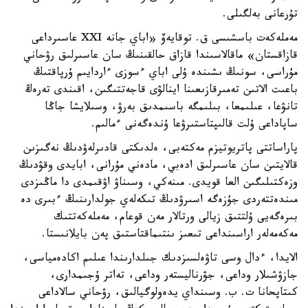
تۇرعانى بەلگىلى.
مەملەكەت باسشىسى ق. توقايەۆ «اباي جانە XXI عاسىرداعى
قازاقستان» ماقالاسىندا قازاق حالقىنىڭ سان عاسىرلىق رۋحاني
مۇراسى، سونىڭ ىشىندە ۇلى اباي ءسوزى ءاردايىم ۇرپاقتىڭ
باعىت الاتىن تەمىرقازىعىنا اينالۋى قاجەتتىگىن، اقىندى تەرەڭ
تانۋعا، عىلىمعا، بىلىمگە باسىمدىق بەرۋ، وسىلايشا جاڭا
ساپاداعى ۇلت قالىپتاستىرۋعا ۇندەگەنى ءمالىم.
پاراساتتى پاتريوتيزم مەكتەبى، ەلدىكتى قادىرلەۋدىڭ نەگىزىن
قالايتىن سان عاسىرلىق ادەبي، مادەني مۇرانى، ابايدى وقۋدىڭ
وزەكتىلىگىن العا قويدى. مىنەكي، وسىناۋ اۋقىمدى دا ماڭىزدى
مىندەتتەردى جۇزەگە اسىرۋدىڭ تىكەلەي جولدارىنىڭ ءبىرى دە
بىرەگەيى ۇلتتىق زيالى ورتالار مەن قوعام، مەملەكەتتىك
مەكەمەلەر اراسىنداعى تىعىز ىنتىماقتاستىق پەن بايلانىستا.
الايدا، ءدال وسى تاۋەلسىزدىك جىلدارىندا عىلىم اكادەمياسى،
جازۋشىلار وداعى، جۋرناليستەر وداعى، تەاتر ۇجىمدارى،
كىتاپحانا ت. ب. وسىنداي يدەولوگيالىق، رۋحاني سالاداعى