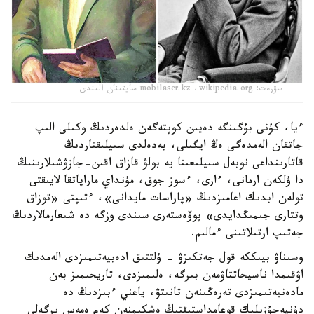
سۋرەت: mobilaser.kz ،wikipedia.org سايتىنان الىندى
ءيا، كۇنى بۇگىنگە دەيىن كوپتەگەن ەلدەردىڭ وكىلى الىپ
جاتقان الەمدەگى ەڭ ايگىلى، بەدەلدى سىيلىقتاردىڭ
قاتارىنداعى نوبەل سىيلىعىنا يە بولۋ قازاق اقىن-جازۋشىلارىنىڭ
دا ۇلكەن ارمانى، ءارى، ءسوز جوق، مۇنداي ماراپاتقا لايىقتى
تولەن ابدىك اعامىزدىڭ «پاراسات مايدانى»، ءتىپتى «توزاق
وتتارى جىمىڭدايدى» پوۆەستەرى سىندى وزگە دە شىعارمالاردىڭ
جەتىپ ارتىلاتىنى ءمالىم.
وسىناۋ بيىككە قول جەتكىزۋ - ۇلتتىق ادەبيەتىمىزدى الەمدىك
اۋقىمدا ناسيحاتتاۋمەن بىرگە، ەلىمىزدى، تاريحىمىز بەن
مادەنيەتىمىزدى تەرەڭىنەن تانىتۋ، ياعني ءبىزدىڭ دە
دۇنيەجۇزىلىك قوعامداستىقتىڭ ەشكىمنەن كەم ەمەس ىرگەلى