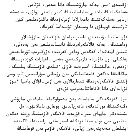
اۋقىمدى ءىس جەكە جازۋشىنىڭ عانا ەمەس، تۇتاس
مەملەكەتتىڭ مادەني ساياساتىنىڭ ءبىر باعىتى بولۋى، ەندەشە
ارنايى مەملەكەتتىك باعدارلاما ازىرلەۋدىڭ ماڭىزدىلىعى كۇن
تارتىبىنە قويىلۋى دا وسىدان تۋىنداسا كەرەك.
قۇرىلعانىنا بۇتىندەي عاسىر تولعان قازاقستان جازۋشىلار
وداعىنىڭ، جەكە قالامگەرلەردىڭ تانىمالدىلىعى مەن بەدەلى،
شىنىن ايتقاندا، كەڭەس وداعى كەزىندە دۇركىرەپ تۇرعاندىعى
بەلگىلى. ول داۋىردە قازىرگىدەي ەمەس، اقپارات كوزدەرىنىڭ
ازدىعى، حالىقتىڭ، اسىرەسە قازاق ءتىلدى قاۋىمنىڭ بىلىمگە،
جاڭالىققا دەگەن قاجەتتىلىگى مەن رۋحاني سۇرانىسىن تاپ وسى
ۇلتتىق قالامگەرلەردىڭ شىعارمالارى مەن ازىن-اۋلاق باسپا ءسوز
قۇرالدارى عانا قاناعاتتاندىرىپ تۇردى.
سول كەزەڭدەگى ساياسات پەن يدەولوگياعا سايكەس جازۋشى
ەڭبەگىنىڭ مورالدىك، ماتەريالدىق جوعارى باعالانۋى، ەل
ىشىندەگى جاپپاي سىي-قۇرمەت قالامگەر قاۋىمنىڭ وزىنە دەگەن
سەنىمى مەن بولمىسىنا ەرەكشە اسەر ەتتى. راسىندا، الگىندە
ايتىلعان سەبەپتەرمەن زيالى، قالامگەر قاۋىم مەن قوعامنىڭ