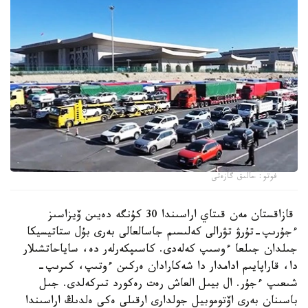
فوتو: حالىق گازەتى
قازاقستان مەن قىتاي اراسىندا 30 كۇنگە دەيىن ۆيزاسىز
ءجۇرىپ-تۇرۋ تۋرالى كەلىسىم جاسالعالى بەرى بۇل ستاتيسيكا
جىلدان جىلعا ءوسىپ كەلەدى. كاسىپكەرلەر دە، ساياحاتشىلار
دا، قاراپايىم ادامدار دا شەكارادان ەركىن ءوتىپ، كىرىپ-
شىعىپ ءجۇر. ال بيىل العاش رەت رەكورد تىركەلدى. جىل
باسىنان بەرى اۆتوموبيل جولدارى ارقىلى ەكى ەلدىڭ اراسىندا