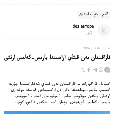
الەم
ىقپالداستىق
без автора
اۆتور
19:55, 07 تامىز 2026
قازاقستان مەن قىتاي اراسىندا بارىس-كەلىس ارتتى
استانا. قازاقپارات - قازاقستان مەن قىتاي شەكاراسىندا جۇرت
اعىلىپ جاتىر. بيىلدىققا ەكى ەل اراسىنداعى كولىك جولدارى
ارقىلى وتكەن جولاۋشى سانى 1 ميليوننان استى. ءسويتىپ
بارىس-كەلىس كوبەيدى. بۇعان اسەر ەتكەن فاكتور كوپ.