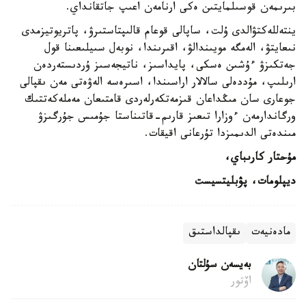
بىرىمەن قوسىلمايتىن ەكى ارنامەن اعىپ جاتقانداي.
ينتەللەكتۋالدى ۇلت، ساپالى قوعام قالىپتاستىرۋ، پاتريوتيزمدى
نىعايتۋ، الەمگە مويىندالۋ، اقىرىندا، نوبەل سىيلىعىنا قول
جەتكىزۋ ءۇشىن ەسكى، پايداسىز، ناتيجەسىز ۇردىستەردەن
ارىلىپ، مۇددەلى سالالار اراسىندا، اسىرەسە الەۋەتى مەن ىقپالى
جوعارى سان مىڭداعان قىزمەتكەرلەردى قامتىعان مەملەكەتتىك
ورگاندارمەن ءوزارا تىعىز قارىم-قاتىناستا جۇمىس جۇرگىزۋ
مىندەتى الدىمىزدا تۇرعانى اقيقات.
مۇحتار كارىباي،
ديپلومات، پۋبليتسيست
مادەنيەت
ىقپالداستىق
بەيسەن سۇلتان
اۆتور