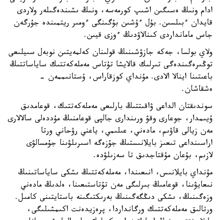
ادام ونىڭ ەسىگىن اشىپ كورمەسە، ونىڭ ىشىندەگىلەر ولاردى
قايدان ءبىلسىن. بۇل ءۇشىن بۇگىنگى ءومىر ريتمىندە جۇرگەن
جاس مامانداردى كىنالاۋدىڭ ءوزى قيىن.
ولاي بولسا، جەكە جازۋشىنىڭ قولىنان كەلمەيتىن نوبەل سىيلىعى
توڭىرەگىندەگى تىرلىك قالايشا تۇتاس مەملەكەتتىك ساياساتتىڭ
باعىتىنا اينالا الادى. مۇنداي كوزقاراس، ۇستانىممەن -
ەشقاشان.
سوندىقتان الداعى ۋاقىتتىڭ بارلىعى مەملەكەتتىك، قوعامدىق
ۇيىمدار، جوعارى وقۋ ورىندارى جالپى قوعامنىڭ مۇددەلى سالالارى
مەن زيالى قاۋىم، مادەني، عىلىمي، ياعني رۋحاني ورتا
اراسىنداعى تىعىز بايلانىستىڭ جۇزەگە اسىرىلۋىنا جۇمسالۋى
لازىم، بۇعان مۇقتاجدىق تا سەزىلۋدە.
مۇنداي بايلانىس، انىعىندا، مەملەكەتتىڭ ىشكى ساياساتىنىڭ
نىعايۋىنا، قوعامىڭ بىرلىگى مەن تۇتاستىعىنا، ەلدىڭ مادەني
وزەگىنىڭ، ىشكى دىڭگەگىنىڭ بەرىكتىگىنە باستايتىنى كامىل.
ورتالىق مەملەكەتتىك ورگانداردا، پرەزيدەنت اكىمشىلىگى،