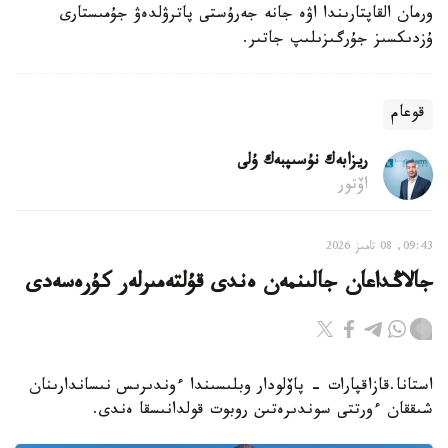
ورمان القاپتارىندا اۋە جانە جەرۇستى پاترۋلدەۋ جۇمىستارى
ۇزدىكسىز جۇرگىزىلىپ جاتىر.
قوعام
ريزابەك نۇسىپبەك ۇلى
اۆتور
09:43, 08 تامىز 2026
جالاڭداعان جالىنمەن ەندى قۇلتەمىرلەر كۇرەسەدى
استانا.قازاقپارات - پاۆلودار وبلىسىندا ءوندىرىس نىساندارىنان
شىققان ءورتتى سوندىرەتىن روبوت قولدانىسقا ەندى.