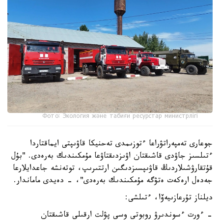
Фото: Экология және табиғи ресурстар министрлігі
جوعارى تەمپەراتۋراعا ءتوزىمدى تەحنيكا قاۋىپتى ايماقتاردا
ءتىلسىز جاۋدى قاشىقتان اۋىزدىقتاۋعا مۇمكىندىك بەرەدى. "بۇل
قۇتقارۋشىلاردىڭ قاۋىپسىزدىگىن ارتتىرىپ، توتەنشە جاعدايلارعا
جەدەل ارەكەت ەتۋگە مۇمكىندىك بەرەدى"، - دەيدى ماماندار.
ديلناز تۇرعازىيەۆا، ءتىلشى:
- ءورت ءسوندىرۋ روبوتى وسى پۋلت ارقىلى قاشىقتان