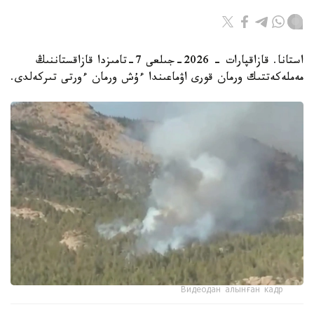
استانا. قازاقپارات - 2026-جىلعى 7-تامىزدا قازاقستاننىڭ
مەملەكەتتىك ورمان قورى اۋماعىندا ءۇش ورمان ءورتى تىركەلدى.
Видеодан алынған кадр