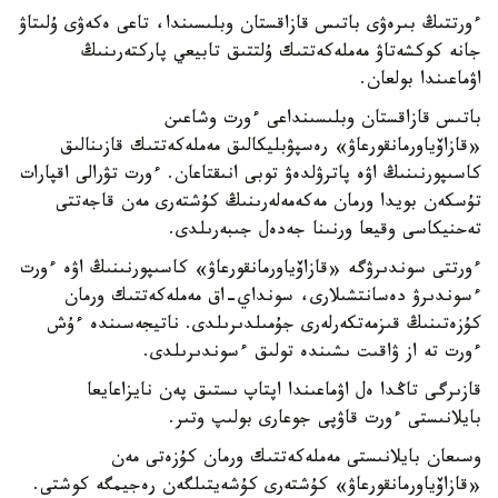
ءورتتىڭ بىرەۋى باتىس قازاقستان وبلىسىندا، تاعى ەكەۋى ۇلىتاۋ
جانە كوكشەتاۋ مەملەكەتتىك ۇلتتىق تابيعي پاركتەرىنىڭ
اۋماعىندا بولعان.
باتىس قازاقستان وبلىسىنداعى ءورت وشاعىن
«قازاۆياورمانقورعاۋ» رەسپۋبليكالىق مەملەكەتتىك قازىنالىق
كاسىپورنىنىڭ اۋە پاترۋلدەۋ توبى انىقتاعان. ءورت تۋرالى اقپارات
تۇسكەن بويدا ورمان مەكەمەلەرىنىڭ كۇشتەرى مەن قاجەتتى
تەحنيكاسى وقيعا ورنىنا جەدەل جىبەرىلدى.
ءورتتى سوندىرۋگە «قازاۆياورمانقورعاۋ» كاسىپورنىنىڭ اۋە ءورت
ءسوندىرۋ دەسانتشىلارى، سونداي-اق مەملەكەتتىك ورمان
كۇزەتىنىڭ قىزمەتكەرلەرى جۇمىلدىرىلدى. ناتيجەسىندە ءۇش
ءورت تە از ۋاقىت ىشىندە تولىق ءسوندىرىلدى.
قازىرگى تاڭدا ەل اۋماعىندا اپتاپ ىستىق پەن نايزاعايعا
بايلانىستى ءورت قاۋپى جوعارى بولىپ وتىر.
وسىعان بايلانىستى مەملەكەتتىك ورمان كۇزەتى مەن
«قازاۆياورمانقورعاۋ» كۇشتەرى كۇشەيتىلگەن رەجيمگە كوشتى.