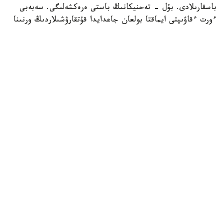
باسقارىلادى. بۇل - تەحنيكانىڭ باستى ەرەكشەلىگى. سەبەبى
ءورت ءقاۋىپتى ايماقتا بولعان جاعدايدا قۇتقارۋشىلاردىڭ ورنىنا
روبوت جىبەرىلىپ، ەڭ قاتەرلى جۇمىستى وسى تەحنيكا اتقارادى.
وپەراتور قۇرىلعىنا 700 مەتر قاشىقتىقتان باعىتتايدى. روبوتتىڭ
الدىڭعى بولىگىنە كامەرا ورناتىلعان. ونىڭ كومەگىمەن ماماندار
ءورت وشاعىن باقىلاپ، سۋ نەمەسە كوبىك شاشادى. روبوتتىڭ
جىلدامدىعى ساعاتىنا 10 شاقىرىم. سۋ بۇركۋ قاشىقتىعى 100
مەتردەن اسادى. سالماعى 480 كەلى، ال جۇك كوتەرگىشتىگى
200 كەلىگە دەيىن جەتەدى.
اسلان بوتابايەۆ، پاۆلودار وبلىسى ت ج د ءورت ءسوندىرۋ
باسقارماسى باستىعىنىڭ ورىنباسارى:
- بۇل وتاندىق ءونىم. مۇناي ساقتاۋ قويمالارى، جانارماي
ساقتاۋ، گاز ءسۇيىوتىقتارى، اسكەري قارۋ-جاراق جارىلعان
جاعدايدا جەكە قۇرامدى جىبەرمەس ءۇشىن وسى تەحنيكانى
جىبەرىپ سوندىرەمىز. جەلتوقسان ايىنان باستاپ سىناقتان
ءوتتى. قازىر سەرتيفيكاتتاندىرىلدى. قازىر جاۋىنگەرلىك ەسەپتە
تۇر.