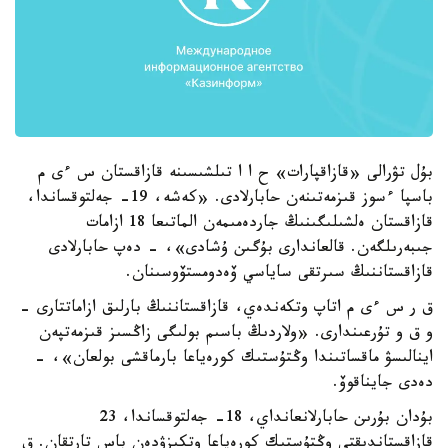
بۇل تۋرالى «قازاقپارات» ح ا ا تىلشىسىنە قازاقستان س ءى م
باسپا ءسوز قىزمەتىنەن حابارلادى. «كەشە، 19- جەلتوقساندا،
قازاقستان ەلشىلىگىنىڭ جاردەمىمەن الماتىعا 18 ازامات
جىبەرىلگەن. قالعاندارى بۇگىن ۇشادى»، - دەپ حابارلادى
قازاقستاننىڭ سىرتقى ساياسي ۆەدومستۆوسىنان.
ق ر س ءى م اتاپ وتكەندەي، قازاقستاننىڭ بارلىق ازاماتتارى -
و ق و تۇرعىندارى. «ولاردىڭ باسىم بولىگى زاڭسىز قىزمەتپەن
اينالىسۋ ماقساتىندا وڭتۇستىك كورەياعا بارماقشى بولعان»، -
دەدى جايناقوۆ.
بۇدان بۇرىن حابارلانعانداي، 18- جەلتوقساندا، 23
قازاقستاندىقتى وڭتۇستىك كورەياعا وتكىزۋدەن باس تارتقان. ق