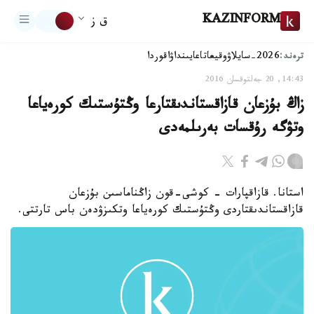
KAZINFORM
ق ز
ترەند:
2026-سايلاۋ
وقيعا
تاعايىنداۋ
اقوردا
14:43, 20 جەلتوقسان 2016
زاڭ بۇزعان قازاقستاندىقتارعا وڭتۇستىك كورەياعا
وتۋگە رۇقسات بەرىلمەدى
استانا. قازاقپارات - كوشى-قون زاڭناماسىن بۇزعان
قازاقستاندىقتاردى وڭتۇستىك كورەياعا وتكىزۋدەن باس تارتتى.