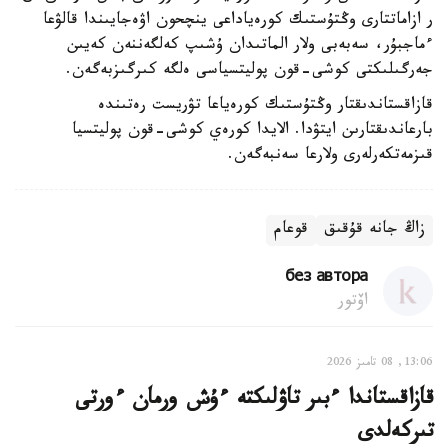
ر ازاماتتارى وڭتۇستىك كورەياداعى ينچحون اۋەجايىندا قالۋعا
ءماجبۇر، سەبەبى ولار الماتىدان ۇشىپ كەلگەننەن كەيىن
جەرگىلىكتى كوشى-قون پوليتسياسى ەلگە كىرگىزبەگەن.
قازاقستاندىقتار وڭتۇستىك كورەياعا تۋريست رەتىندە
بارعاندىقتارىن ايتۋدا. الايدا كورەي كوشى-قون پوليتسيا
قىزمەتكەرلەرى ولارعا سەنبەگەن.
زاڭ جانە قۇقىق
قوعام
без автора
اۆتور
13:06, 08 تامىز 2026
قازاقستاندا ءبىر تاۋلىكتە ءۇش ورمان ءورتى
تىركەلدى