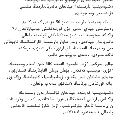
عىلىمي قىزمەتكەرى توموحيرو كاكيزاكيدىڭ ايتۋىنشا،
ەكسپەديتسيا بارىسىندا جينالعان ماتەريالداردىڭ عىلىمي
قۇندىلىعى وتە جوعارى.
- ەكسپەديتسيا بارىسىندا ءبىز 50 قۇندى گەنەتيكالىق
رەسۋرستى جيناي الدىق. بۇل كورسەتكىش جوسپارلانعان 70
ۇلگىگە جەتپەسە دە، ءبىز جەتكىلىكتى كولەمدە باعالى
ماتەريالدار جينادىق. وسى ساپار بارىسىندا قازاقستاننىڭ تابيعاتى
مەن وسىمدىك الەمىنىڭ باي ارتۇرلىلىگى ءبىزدى ەرەكشە
تاڭعالدىردى،-دەدى جاپونيالىق عالىم.
جالپى سوڭعى ءۇش عاسىردا الەمدە 600 دەن استام وسىمدىك
ءتۇرى جويىلىپ كەتكەن. بۇعان ورمان القاپتارىنىڭ قىسقارۋى،
جەردى شامادان تىس يگەرۋ، ۋربانيزاتسيا، كليماتتىڭ وزگەرۋى
جانە قورشاعان ورتانىڭ لاستانۋى سەبەپ بولعان.
ەكسپەديتسيا كەزىندە جينالعان تۇقىمدار مەن وسىمدىك
ۇلگىلەرى ارنايى گەنەتيكالىق قوردا ساقتالادى. كەيىن ولاردىڭ د
ن ق-سىنا تالداۋ جۇرگىزىلىپ، اۋىل شارۋاشىلىعىنا قاجەتتى
پايدالى قاسيەتتەرى انىقتالادى.