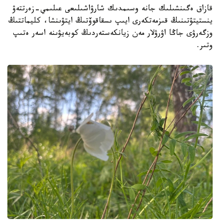
قازاق ەگىنشىلىك جانە وسىمدىك شارۋاشىلىعى عىلىمي-زەرتتەۋ
ينستيتۋتىنىڭ قىزمەتكەرى ايىپ ىسقاقوۆتىڭ ايتۋىنشا، كليماتتىڭ
وزگەرۋى جاڭا اۋرۋلار مەن زيانكەستەردىڭ كوبەيۋىنە اسەر ەتىپ
وتىر.