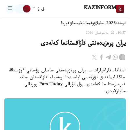
KAZINFORM
ق ز
ترەند:
2026-سايلاۋ
وقيعا
تاعايىنداۋ
اقوردا
10:27, 20 جەلتوقسان 2016
يران پرەزيدەنتى قازاقستانعا كەلەدى
استانا. قازاقپارات - يران پرەزيدەنتى حاسان رۋحاني ءوزىنىڭ
جاڭا ايماقتىق تۋرنەسى اياسىندا ارمەنيا، قازاقستان جانە
قىرعىزستانعا كەلەدى. بۇل تۋرالى Pars Today پورتالى
حابارلايدى.