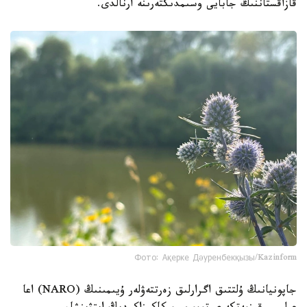
قازاقستاننىڭ جابايى وسىمدىكتەرىنە ارنالدى.
Фото: Ақерке Дәуренбекқызы/Kazinform
جاپونيانىڭ ۇلتتىق اگرارلىق زەرتتەۋلەر ۇيىمىنىڭ (NARO) اعا