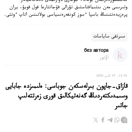
كەلىسسوزدەرىنەن بولەك، جوعارى لاۋازىمدى دەلەگاسيالار
وتىرىسى مەن ىنتىماقتاستىق تۋرالى قۇجاتتارعا قول قويۋ، يران
پرەزيدەنتىنىڭ باسپا ءسوز كونفەرەنسياسى بولاتىنىن اتاپ ءوتتى.
سىرتقى ساياسات
без автора
اۆتور
13:41, 07 تامىز 2026
قازاق-جاپون بىرلەسكەن جوباسى: ەلىمىزدە جابايى
وسىمدىكتەردىڭ گەنەتيكالىق قورى زەرتتەلىپ
جاتىر