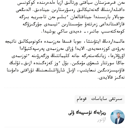
مەن قىرعىزستان سياقتى ورتالىق ازيا ەلدەرىندە كوكونىس
داقىلدارىنىڭ گەنەتيكالىق رەسۋرستارىن جينادىق. الدىڭعى
جوبالار بارىسىندا جيناقتالعان ءبىلىم مەن تاجىريبە بىزگە
قازاقستانداعى زەرتتەۋ جۇمىستارىن ءتيىمدى جۇرگىزۋگە
كومەكتەسىپ جاتىر،- دەيدى ساكي يوشيدا.
عالىمداردىڭ ايتۋىنشا، جوبا قىسقا مەرزىمدە ەكونوميكالىق ناتيجە
بەرۋدى كوزدەمەيدى. الايدا ۇزاق مەرزىمدى پەرسپەكتيۆادا
اۋرۋلارعا، زيانكەستەرگە جانە كليماتتىڭ وزگەرۋىنە ءتوزىمدى
جاڭا سورتتار شىعۋى مۇمكىن. بۇل ءوز كەزەگىندە ازىق-تۇلىك
قاۋىپسىزدىگىن نىعايتىپ، اۋىل شارۋاشىلىعىنىڭ تۇراقتى دامۋىنا
نەگىز قالايدى.
سىرتقى ساياسات
قوعام
ريزابەك نۇسىپبەك ۇلى
اۆتور