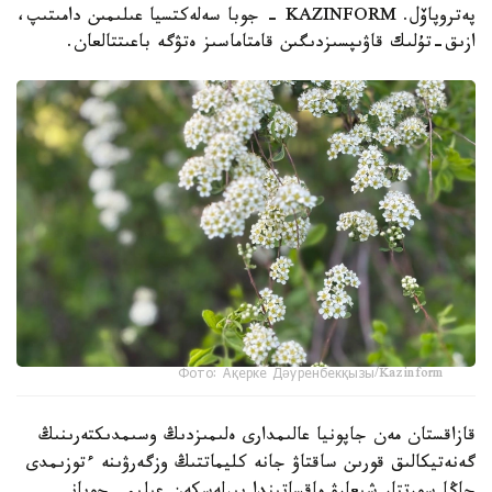
پەتروپاۆل. KAZINFORM - جوبا سەلەكتسيا عىلىمىن دامىتىپ،
ازىق-تۇلىك قاۋىپسىزدىگىن قامتاماسىز ەتۋگە باعىتتالعان.
Фото: Ақерке Дәуренбекқызы/Kazinform
قازاقستان مەن جاپونيا عالىمدارى ەلىمىزدىڭ وسىمدىكتەرىنىڭ
گەنەتيكالىق قورىن ساقتاۋ جانە كليماتتىڭ وزگەرۋىنە ءتوزىمدى