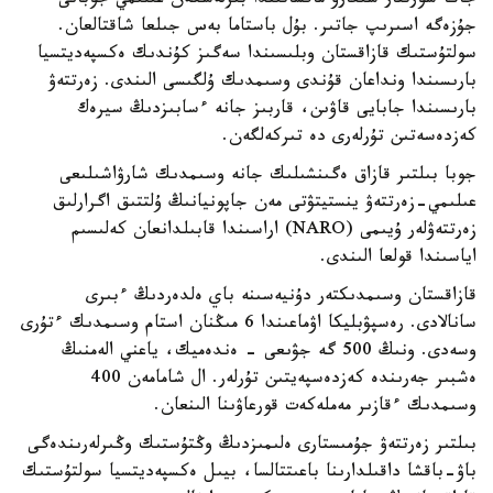
جاڭا سورتتار شىعارۋ ماقساتىندا بىرلەسكەن عىلىمي جوبانى
جۇزەگە اسىرىپ جاتىر. بۇل باستاما بەس جىلعا شاقتالعان.
سولتۇستىك قازاقستان وبلىسىندا سەگىز كۇندىك ەكسپەديتسيا
بارىسىندا ونداعان قۇندى وسىمدىك ۇلگىسى الىندى. زەرتتەۋ
بارىسىندا جابايى قاۋىن، قاربىز جانە ءسابىزدىڭ سيرەك
كەزدەسەتىن تۇرلەرى دە تىركەلگەن.
جوبا بىلتىر قازاق ەگىنشىلىك جانە وسىمدىك شارۋاشىلىعى
عىلىمي-زەرتتەۋ ينستيتۋتى مەن جاپونيانىڭ ۇلتتىق اگرارلىق
زەرتتەۋلەر ۇيىمى (NARO) اراسىندا قابىلدانعان كەلىسىم
اياسىندا قولعا الىندى.
قازاقستان وسىمدىكتەر دۇنيەسىنە باي ەلدەردىڭ ءبىرى
سانالادى. رەسپۋبليكا اۋماعىندا 6 مىڭنان استام وسىمدىك ءتۇرى
وسەدى. ونىڭ 500 گە جۋىعى - ەندەميك، ياعني الەمنىڭ
ەشبىر جەرىندە كەزدەسپەيتىن تۇرلەر. ال شامامەن 400
وسىمدىك ءقازىر مەملەكەت قورعاۋىنا الىنعان.
بىلتىر زەرتتەۋ جۇمىستارى ەلىمىزدىڭ وڭتۇستىك وڭىرلەرىندەگى
باۋ-باقشا داقىلدارىنا باعىتتالسا، بيىل ەكسپەديتسيا سولتۇستىك