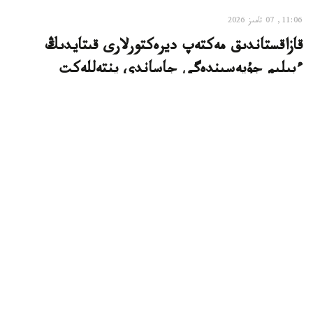
11:06, 07 تامىز 2026
قازاقستاندىق مەكتەپ ديرەكتورلارى قىتايدىڭ
ءبىلىم جۇيەسىندەگى جاساندى ينتەللەكت
تاجىريبەسىن مەڭگەردى
استانا. KAZINFORM - قازاقستاندىق مەكتەپ ديرەكتورلارى
قىتايدا وتكەن حالىقارالىق سەميناردا جاساندى ينتەللەكتتى
ءبىلىم بەرۋ جۇيەسىنە ەنگىزۋدىڭ وزىق تاجىريبەسىمەن
تانىستى، دەپ حابارلايدى وقۋ-اعارتۋ مينيسترلىگى.