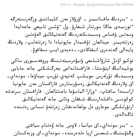
Фото: Ақерке Дәуренбекқызы/Kazinform
- ءبىزدىڭ ماقساتىمىز - اۋرۋلار مەن كليماتتىق وزگەرىستەرگە
ءتوزىمدى جاڭا سورتتار شىعارۋ. ول ءۇشىن تابيعي جاعدايدا
وسەتىن ۇقساس وسىمدىكتەردىڭ گەنەتيكالىق الەۋەتىن
زەرتتەيمىز. جينالعان تۇقىمدار جاپونيادا دا زەرتتەلىپ، ولاردىڭ
پايدالى گەندەرى انىقتالادى،-دەيدى ايىپ ىسقاقوۆ.
توكيو اۋىل شارۋاشىلىعى ۋنيۆەرسيتەتىنىڭ پروفەسسورى ساكي
يوشيدانىڭ ايتۋىنشا، قازاقستانداعى جەرگىلىكتى جانە جابايى
وسىمدىك تۇرلەرىن جويىلىپ كەتپەي تۇرىپ جيناۋعا، سونداي-
اق ولاردىڭ گەنەتيكالىق رەسۋرستارىن قازاقستان مەن جاپونيا
اراسىندا ساقتاپ، ءوزارا الماسۋعا باعىتتالعان. قازاقستان بىرنەشە
كوكونىس داقىلدارىنىڭ شىققان وتانى جانە گەنەتيكالىق
ارتۇرلىلىگى جوعارى ەل بولعاندىقتان زەرتتەۋ نىسانى رەتىندە
تاڭدالدى.
- ءبىز سونداي-اق ميانما، لاوس جانە ۆەتنام سياقتى
وڭتۇستىك-شىعىس ازيا ەلدەرىندە، سونداي-اق وزبەكستان