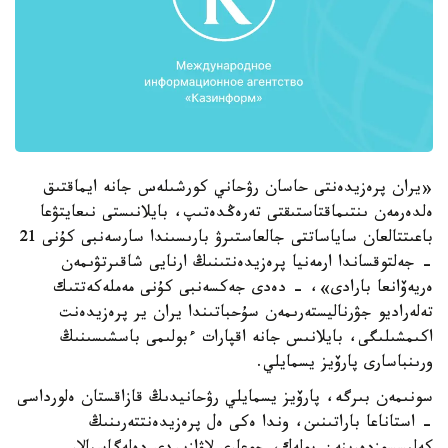
«يران پرەزيدەنتى حاسان رۋحاني كورشىلەس جانە ايماقتىق
ەلدەرمەن ىنتىماقتاستىقتى تەرەڭدەتىپ، بايلانىستى نىعايتۋعا
باعىتتالعان ساياساتتى جالعاستىرۋ بارىسىندا سارسەنبى كۇنى 21
- جەلتوقساندا ارمەنيا پرەزيدەنتىنىڭ ارنايى شاقىرتۋىمەن
ەريەۆانعا بارادى»، - دەدى جەكسەنبى كۇنى مەملەكەتتىك
تەلەراديو جۋرناليستەرىمەن سۇحباتىندا يران ير پرەزيدەنت
اكىمشىلىگى، بايلانىس جانە اقپارات ءبولىمى باسشىسىنىڭ
ورىنباسارى پارۆيز يسمايلي.
سونىمەن بىرگە، پارۆيز يسمايلي رۋحانيدىڭ قازاقستان ەلورداسى
- استاناعا باراتىنىن، وندا ەكى ەل پرەزيدەنتتەرىنىڭ