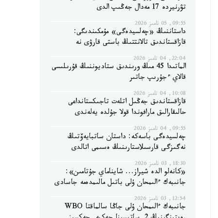
تۋرنيردە 17 مەدال جەڭىپ الدى
09:55, 05 تامىز 2026
داستاننىڭ «چەلسيدەگى» مۇمكىندىگى:
قازاقستاندىق تالانتتىڭ باستى قارۋى نە
22:04, 04 تامىز 2026
الماتىدا 45 مىڭ ورىندىق ستاديوننىڭ قۇرىلىسى
قالاي ءجۇرىپ جاتىر
10:08, 04 تامىز 2026
قازاقستاندىق جەڭىل اتلەت تاجىكستانداعى
حالىقارالىق مارافوندا قولا جۇلدە يەلەندى
09:55, 04 تامىز 2026
چەلسيدەگى باسەكە: داستان ساتبايەۆتىڭ
نەگىزگى قارسىلاستارىنىڭ ەسىمى اتالدى
18:30, 03 تامىز 2026
«كانەلو الدە شيراز... شايناماي جۇتامىن»:
جانىبەك ءالىمحان ۇلى باتىل مالىمدەمە جاسادى
12:54, 03 تامىز 2026
جانىبەك ءالىمحان ۇلى جاڭا سالماقتا WBO