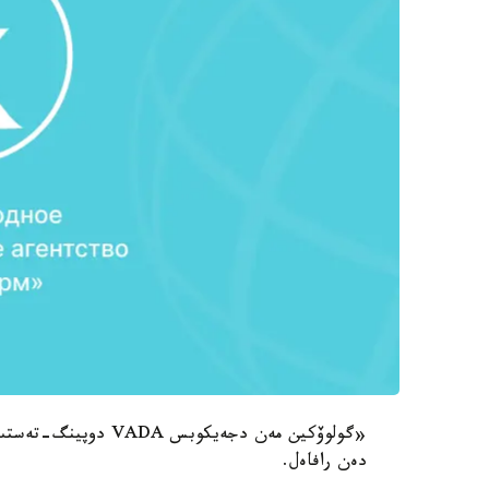
دەن رافاەل.