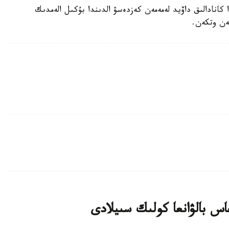
گولوۆكين 2015-جىلى 17- قازاندا كانادالىق داۆيد لەمەمەن كەزدەسۋ الدىندا بۇكىل الەمدىك
اس بالۋانعا كولىك سىيلادى