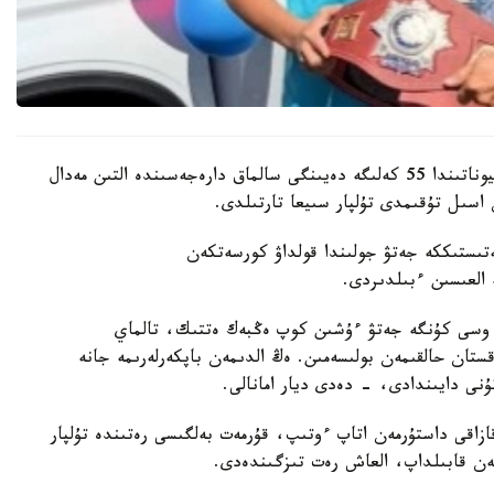
باكۋدە وتكەن جاسوسپىرىمدەر اراسىنداعى الەم چەمپيوناتىندا 55 كەلىگە دەيىنگى سالماق دارەجەسىندە التىن مەدال
اسىل تۇقىمدى تۇلپار سىيعا تارتىلدى.
ىستىككە جەتۋ جولىندا قولداۋ كورسەتكەن
ە العىسىن ءبىلدىردى.
 وسى كۇنگە جەتۋ ءۇشىن كوپ ەڭبەك ەتتىك، تالماي
ستان حالقىمەن بولىسەمىن. ەڭ الدىمەن باپكەرلەرىمە جانە
ۇنى دايىندادى، - دەدى ديار امانالى.
زاقى داستۇرمەن اتاپ ءوتىپ، قۇرمەت بەلگىسى رەتىندە تۇلپار
ەن قابىلداپ، العاش رەت تىزگىندەدى.