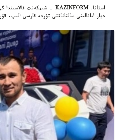
ديار امانالىنى سالتاناتتى تۇردە قارسى الىپ، ق