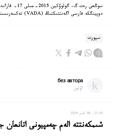
سوڭعى رەت گ، 
دوپينگكە قارسى اگەنتتىكتىڭ (VADA) تەكسەرىسىنەن وتكەن.
سپورت
без автора
اۆتور
11:55, 06 تامىز 2026
شىمكەنتتە الەم چەمپيونى اتانعان ج