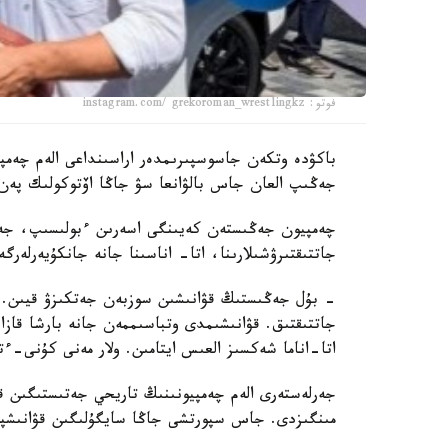
فوتو: instagram.com/ grekoroman_wrestlingkz
جەڭىپ العان جاس بالۋانعا سۋ جاڭا اۆتوكولىك پەن 
چەمپيون جەڭىستەن كەيىنگى اسەرىن ءبولىسىپ، جەت
جاتتىقتىرۋشىلارىنا، اتا- اناسىنا جانە جانكۇيەرلەرگ
- بۇل جەڭىستىڭ قۋانىشىن سوزبەن جەتكىزۋ قيىن.
جاتتىقتىق. قۋانىشىمدى وتباسىممەن جانە بارشا قازاق
اتا-اناما شەكسىز العىس ايتامىن. ولار مەنى كۇنى-ءت
جەرلەستەرى الەم چەمپيونىنىڭ تاريحي جەتىستىگىن قا
مىنگىزدى. جاس سپورتشى جاڭا سايگۇلىگىن قۋانىشپ