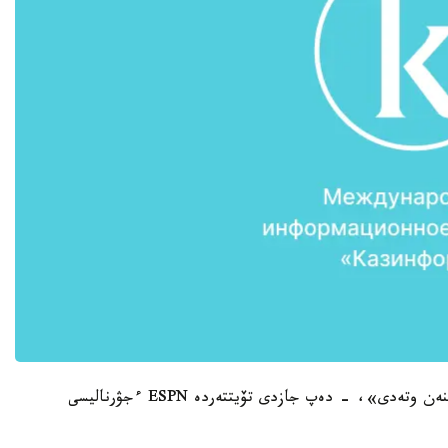
«گولوۆكين مەن دجەيكوبس VADA دوپينگ-تەستىنەن وتەدى»، - دەپ جازدى تۆيتتەردە ESPN ءجۋرناليسى