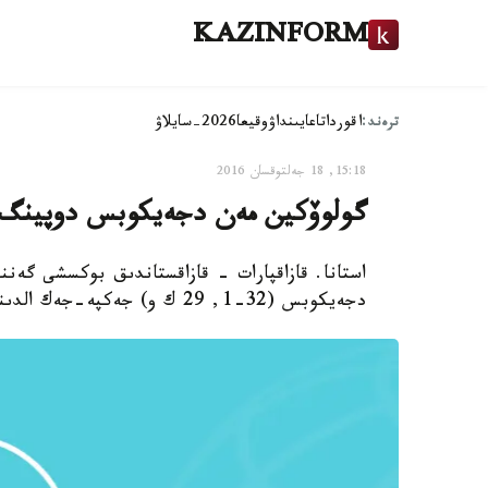
KAZINFORM
ترەند:
اقوردا
تاعايىنداۋ
وقيعا
2026-سايلاۋ
15:18, 18 جەلتوقسان 2016
گولوۆكين مەن دجەيكوبس دوپينگ 
دجەيكوبس (32-1, 29 ك و) جەكپە-جەك الدىندا دوپينگ-سىنامالارىن تاپسىرادى.