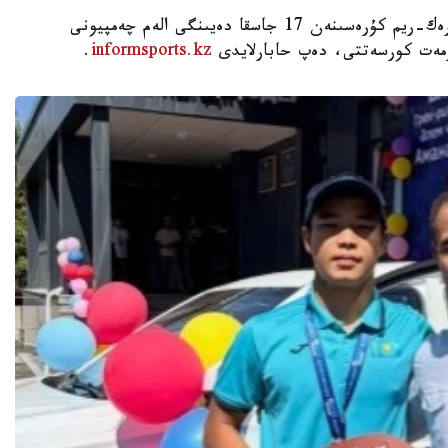
استانا. KAZINFORM - شىمكەنت قالاسىندا گرەك-ريم كۇرەسىنەن 17 جاسقا دەيىنگى الەم چەمپيونى
ۇرمەت كورسەتتى، دەپ حابارلايدى
informsports.kz
.