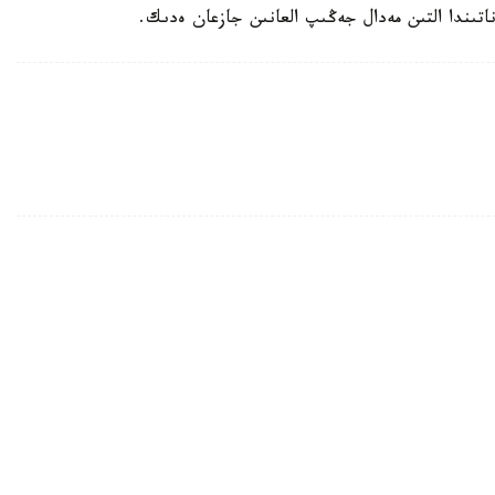
ستىقتارى وداعىنىڭ كونگرەسى وتەدى