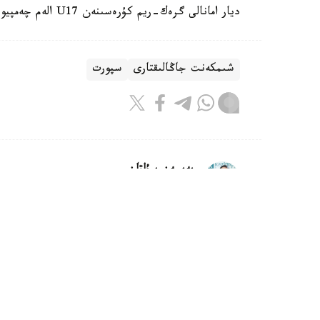
ديار امانالى گرەك-ريم كۇرەسىنەن U17 الەم چەمپيوناتىندا التىن مەدال جەڭىپ العانىن جازعان ەدىك.
شىمكەنت جاڭالىقتارى
سپورت
بەيسەن سۇلتان
اۆتور
22:05, 05 تامىز 2026
استانادا ەۋروپالىق فۋتبول قاۋىمدا