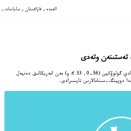
الەمدە
قازاقستان
ساياسات
ت
تەستىنەن وتەدى
استانا. قازاقپارات - قازاقستاندىق بوكسشى گەننادي گولوۆكين (36-0, 33 ك و) مەن امەريكالىق دەنيەل