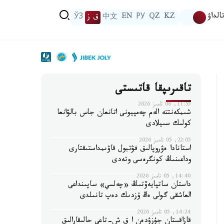
الداۋ
KZ
QZ
РУ
EN
中文
ق ز
ЎЗ
تاقىرىپقا قاتىستى
11:55, 06 تامىز 2026
شىمكەنتتە الەم چەمپيونى اتانعان جاس بالۋانعا
كولىك سىيلادى
22:05, 05 تامىز 2026
استانادا ەۋروپالىق فۋتبول قاۋىمداستىقتارى
وداعىنىڭ كونگرەسى وتەدى
14:40, 05 تامىز 2026
داستان ساتپايەۆتىڭ «چەلسي» ساپىنداعى
العاشقى گولى ەڭ ۇزدىك دەپ تانىلدى
14:24, 05 تامىز 2026
قازاقستان جۇزۋدەن ا ق ش-تاعى حالىقارالىق