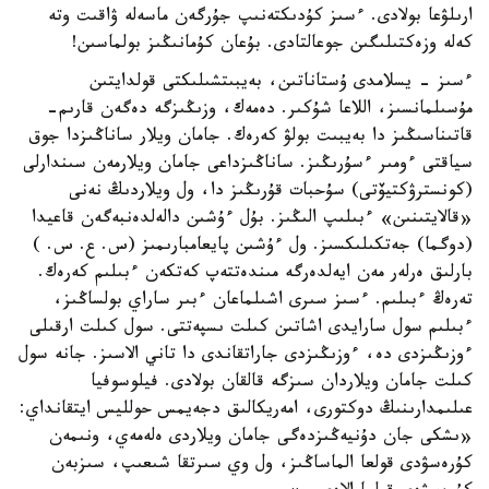
ارىلۋعا بولادى. ءسىز كۇدىكتەنىپ جۇرگەن ماسەلە ۋاقىت وتە
كەلە وزەكتىلىگىن جوعالتادى. بۇعان كۇمانىڭىز بولماسىن!
ءسىز - يسلامدى ۇستاناتىن، بەيبىتشىلىكتى قولدايتىن
مۇسىلمانسىز، اللاعا شۇكىر. دەمەك، وزىڭىزگە دەگەن قارىم-
قاتىناسىڭىز دا بەيبىت بولۋ كەرەك. جامان ويلار ساناڭىزدا جوق
سياقتى ءومىر ءسۇرىڭىز. ساناڭىزداعى جامان ويلارمەن سىندارلى
(كونسترۋكتيۆتى) سۇحبات قۇرىڭىز دا، ول ويلاردىڭ نەنى
«قالايتىنىن» ءبىلىپ الىڭىز. بۇل ءۇشىن دالەلدەنبەگەن قاعيدا
(دوگما) جەتكىلىكسىز. ول ءۇشىن پايعامبارىمىز (س. ع. س. )
بارلىق ەرلەر مەن ايەلدەرگە مىندەتتەپ كەتكەن ءبىلىم كەرەك.
تەرەڭ ءبىلىم. ءسىز سىرى اشىلماعان ءبىر ساراي بولساڭىز،
ءبىلىم سول سارايدى اشاتىن كىلت ىسپەتتى. سول كىلت ارقىلى
ءوزىڭىزدى دە، ءوزىڭىزدى جاراتقاندى دا تاني الاسىز. جانە سول
كىلت جامان ويلاردان سىزگە قالقان بولادى. فيلوسوفيا
عىلىمدارىنىڭ دوكتورى، امەريكالىق دجەيمس حولليس ايتقانداي:
«ىشكى جان دۇنيەڭىزدەگى جامان ويلاردى ەلەمەي، ونىمەن
كۇرەسۋدى قولعا الماساڭىز، ول وي سىرتقا شىعىپ، سىزبەن