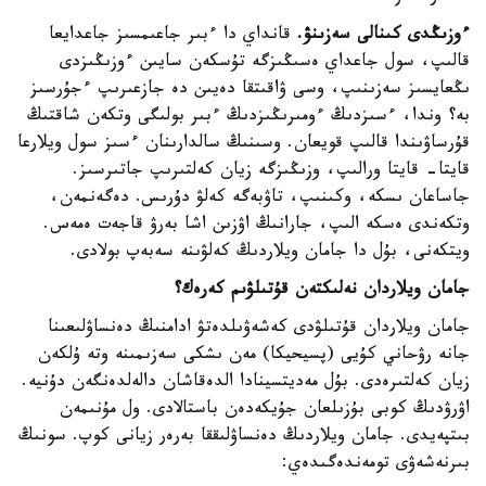
ءوزىڭدى كىنالى سەزىنۋ.
قانداي دا ءبىر جاعىمسىز جاعدايعا
قالىپ، سول جاعداي ەسىڭىزگە تۇسكەن سايىن ءوزىڭىزدى
ىڭعايسىز سەزىنىپ، وسى ۋاقىتقا دەيىن دە جازعىرىپ ءجۇرسىز
بە؟ وندا، ءسىزدىڭ ءومىرىڭىزدىڭ ءبىر بولىگى وتكەن شاقتىڭ
قۇرساۋىندا قالىپ قويعان. وسىنىڭ سالدارىنان ءسىز سول ويلارعا
قايتا- قايتا ورالىپ، وزىڭىزگە زيان كەلتىرىپ جاتىرسىز.
جاساعان ىسكە، وكىنىپ، تاۋبەگە كەلۋ دۇرىس. دەگەنمەن،
وتكەندى ەسكە الىپ، جارانىڭ اۋزىن اشا بەرۋ قاجەت ەمەس.
ويتكەنى، بۇل دا جامان ويلاردىڭ كەلۋىنە سەبەپ بولادى.
جامان ويلاردان نەلىكتەن قۇتىلۋىم كەرەك؟
جامان ويلاردان قۇتىلۋدى كەشەۋىلدەتۋ ادامنىڭ دەنساۋلىعىنا
جانە رۋحاني كۇيى (پسيحيكا) مەن ىشكى سەزىمىنە وتە ۇلكەن
زيان كەلتىرەدى. بۇل مەديتسينادا الدەقاشان دالەلدەنگەن دۇنيە.
اۋرۋدىڭ كوبى بۇزىلعان جۇيكەدەن باستالادى. ول مۇنىمەن
بىتپەيدى. جامان ويلاردىڭ دەنساۋلىققا بەرەر زيانى كوپ. سونىڭ
بىرنەشەۋى تومەندەگىدەي: