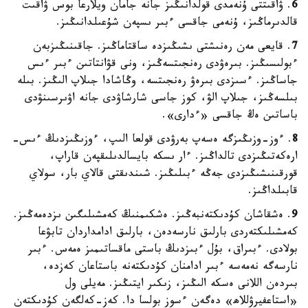
6
. ۋاقىتتى ۇنەمدى قولدانىڭىز جانە جامان ويلارعا بوس ۋاقىت
قالدىرماڭىز، ۇنەمى جاقسى ءبىر ىسپەن شۇعىلدانىڭىز.
7
. قايعى مەن رەنىشتى ىشىڭىزدە ساقتاماڭىز. جاقىنىڭىزبەن
ءبولىسىڭىز. بىرەۋدى رەنجىتسەڭىز، ونى قۋانتاتىن ءبىر ءىس
جاساڭىز. ءسىزدى بىرەۋ رەنجىتسە، وڭاشادا جىلاپ الىڭىز. بىلە
بىلسەڭىز، جىلاپ الۋ، كوز جاسى شارشاۋدى جانە اۋىرسىنۋدى
باساتىن ەڭ جاقسى «ءدارى».
8
. ءوز-وزىڭىزگە ەسەپ بەرۋدى قولعا الىپ، ءوزىڭىزدىڭ ءىس-
ارەكەتىڭىزدى تالداڭىز. ءار ىسكە بايسالدىلىقپەن قاراپ،
قورقىنىشىڭىزدى جەڭە ءبىلىڭىز. شىندىقتى قالاي بار، سولاي
قابىلداڭىز.
9
. ەشقاشان كۇدىكتەنبەڭىز. ەشكىمنىڭ كەمشىلىگىن ىزدەمەڭىز.
كەمشىلىكتەردى بارلىق نارسەدەن، بارلىق ادامداردان تابۋعا
بولادى. ءبىراق، بۇل ءبىزدىڭ باستى ماقساتىمىز ەمەس. ءبىر
نارسەگە نەمەسە ءبىر ادامنان كۇدىكتەنە باستاعان كەزدە،
بىردەن اللانى ەسكە الىڭىز، زىكىر ايتىڭىز. مەيلى ول
«استاعفيرۋللاھ» دەگەن ءسوز بولسا دا. كەز-كەلگەن كۇدىكتەن