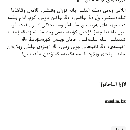
كۇرەسۋدى قولعا الادى...».
اللانى ۇنەمى ەسكە الىڭىز جانە قۇران وقىڭىز. اللامەن وڭاشادا
تىلدەسىڭىز، ول ەڭ جاقسى، ەڭ جاقىن دوس. كوپ ادام بىلسە
دە، مويىنداي بەرمەيتىن جايناماز ۇستىندەگى ءبىر باقىت بار.
سول باقىتقا جەتۋ ءۇشىن كۇنىنە بەس رەت جاينامازدىڭ ۇستىنە
شىعىڭىز. بىلە بىلسەڭىز، جامان ويمەن كۇرەسۋدىڭ ەڭ
ءتيىمدى، ەڭ ناتيجەلى جولى وسى. اللا ءبىزدى جامان ويلاردان
جانە سونداي ويلاردىڭ جەتەگىندە كەتۋدەن ساقتاسىن!
لاۋرا الماحانوۆا
muslim.kz