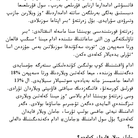
قاتىسۋشى ادامدارعا ارنايى قۇرىلعى بەرىپ، سول قۇرىلعىعا
دىبىستىق بەلگى بەرىلگەن ساتتە ادامداردىڭ ءوز ويلارىن جازىپ
وتىرۋدى سۇرايدى. بۇل زەرتتەۋ ءبىر اپتاعا سوزىلادى.
زەرتتەۋ قورىتىندىسى بويىنشا مىنا ماسەلە انىقتالدى: ءبىر
تاۋلىكتەگى ون التى ساعاتتىڭ ىشىندە ادام ميىنا ءسىڭىپ قالعان
ورتا ەسەپپەن ون ءتورت سەكۋندقا سوزىلاتىن بەس جۇزدەن اسا
ءتۇرلى يدەيالار كەلەدى ەكەن.
ادام ۋاقىتىنىڭ كوپ بولىگىن كۇندەلىكتى ىستەرگە جۇمسايدى
دەگەننىڭ وزىندە، ميعا كەلەتىن ويلاردىڭ ورتا ەسەپپەن %18
ادامعا جاعىمسىز جانە بەيادەپ ەموتسيالار سىيلايدى. ال %13
قورلىق كورسەتۋ، قاتىگەزدىك سياقتى قاۋىپتى ويلاردان تۇرادى.
وسى زەرتتەۋ بويىنشا ادام بالاسى ءوز ميىنا كەلەتىن ويلاردى
تىزگىندەي المايدى دەگەن تۇجىرىم جاساۋعا بولادى. ەگەر
ادامنىڭ نيەتى جاقسى بولىپ تۇرسا، جامان ويلار قايدان
كەلەدى؟ بۇل سول ادامنىڭ «جامان» ادام ەكەندىگىنىڭ دالەلى
مە؟