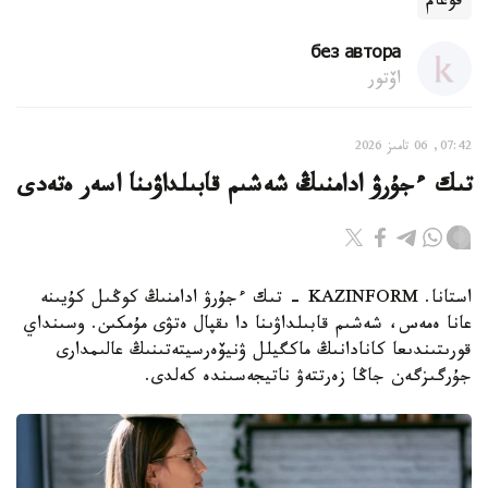
قوعام
без автора
اۆتور
07:42, 06 تامىز 2026
تىك ءجۇرۋ ادامنىڭ شەشىم قابىلداۋىنا اسەر ەتەدى
استانا. KAZINFORM - تىك ءجۇرۋ ادامنىڭ كوڭىل كۇيىنە
عانا ەمەس، شەشىم قابىلداۋىنا دا ىقپال ەتۋى مۇمكىن. وسىنداي
قورىتىندىعا كانادانىڭ ماكگيلل ۋنيۆەرسيتەتىنىڭ عالىمدارى
جۇرگىزگەن جاڭا زەرتتەۋ ناتيجەسىندە كەلدى.