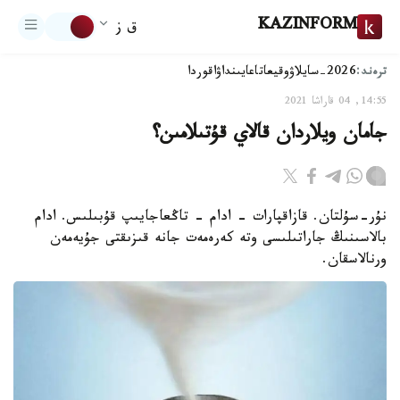
KAZINFORM
ق ز
ترەند:
2026-سايلاۋ
وقيعا
تاعايىنداۋ
اقوردا
14:55, 04 قاراشا 2021
جامان ويلاردان قالاي قۇتىلامىن؟
نۇر-سۇلتان. قازاقپارات - ادام - تاڭعاجايىپ قۇبىلىس. ادام
بالاسىنىڭ جاراتىلىسى وتە كەرەمەت جانە قىزىقتى جۇيەمەن
ورنالاسقان.