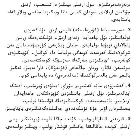
«بەزەندىرىڭىز». سول ارقىلى ميىڭىز دا تىنىعىپ، ارتىق
جۇكتەن ارىلادى. سودان كەيىن عانا ويىڭىزعا جاقسى ويلار كەلە
باستايدى.
3
. دەپرەسسياعا (كۇيزەلىسكە) قارسى ازىق-تۇلىكتەردى
قولدانىڭىز. بۇل جاعدايدا ونداي ازىق- تۇلىكتەردىڭ ورنىن
باعالاماي قويۋعا بولمايدى. جامان ويلارمەن كۇرەسۋدە بانان مەن
شوكولادتىڭ كەرەمەت كومەگى بولماسا دا، كوڭىل- كۇيىڭىزدى
كوتەرىپ، ءوزىڭىزدى سەرگەك سەزىنۋگە كومەكتەسەدى.
سونىمەن قاتار، ورمان جاڭعاعى (فۋندۋك)، قارا مەيىز، تەڭىز
بالىعى مەن بالدىركوكتىڭ (سەلدەرەي) دە پايداسى كوپ.
4
. كەشىرۋدى جانە كەشىرىم سۇراي ءبىلۋدى ۇيرەنىپ، ادەتكە
اينالدىرىڭىز. بۇل ارقىلى جانىڭىزدى كۇيزەلتكەن جاعدايدان
ارىلاسىز. ناتيجەسىندە، كوڭىلىڭىزدىڭ قۋانىشقا تولىپ،
يىعىڭىزدان اۋىر جۇك تۇسكەندەي جەڭىلدەگەنىڭىزدى بايقايسىز.
5
. قىزىقتى كىتاپتار وقىپ، كۇندە جاڭا نارسە ۇيرەنىڭىز. وسى
ارقىلى كۇندە جاڭالىققا جانىڭىز قۇشتار بولىپ، ويىڭىز بولىنەدى.