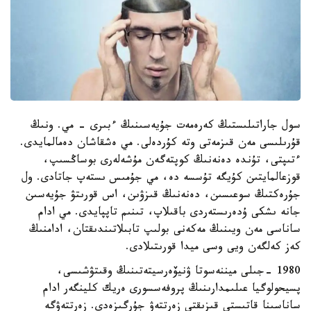
سول جاراتىلىستىڭ كەرەمەت جۇيەسىنىڭ ءبىرى - مي. ونىڭ
قۇرىلىسى مەن قىزمەتى وتە كۇردەلى. مي ەشقاشان دەمالمايدى.
ءتىپتى، تۇندە دەنەنىڭ كوپتەگەن مۇشەلەرى بوساڭسىپ،
قوزعالمايتىن كۇيگە تۇسسە دە، مي جۇمىس ىستەپ جاتادى. ول
جۇرەكتىڭ سوعىسىن، دەنەنىڭ قىزۋىن، اس قورىتۋ جۇيەسىن
جانە ىشكى ۇدەرىستەردى باقىلاپ، تىنىم تاپپايدى. مي ادام
ساناسى مەن ويىنىڭ مەكەنى بولىپ تابىلاتىندىقتان، ادامنىڭ
كەز كەلگەن ويى وسى ميدا قورىتىلادى.
1980 -جىلى ميننەسوتا ۋنيۆەرسيتەتىنىڭ وقىتۋشىسى،
پسيحولوگيا عىلىمدارىنىڭ پروفەسسورى ەريك كلينگەر ادام
ساناسىنا قاتىستى قىزىقتى زەرتتەۋ جۇرگىزەدى. زەرتتەۋگە