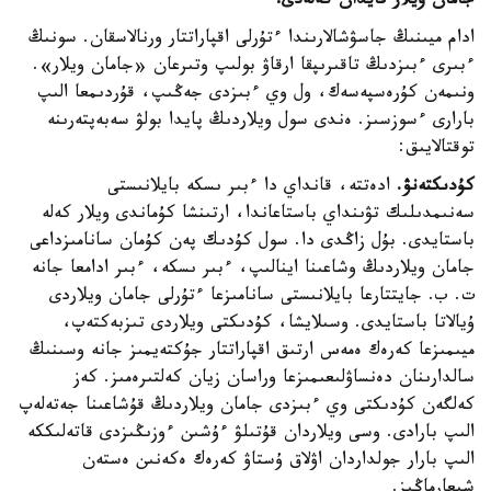
جامان ويلار قايدان كەلەدى؟
ادام ميىنىڭ جاسۋشالارىندا ءتۇرلى اقپاراتتار ورنالاسقان. سونىڭ
ءبىرى ءبىزدىڭ تاقىرىپقا ارقاۋ بولىپ وتىرعان «جامان ويلار».
ونىمەن كۇرەسپەسەك، ول وي ءبىزدى جەڭىپ، قۇردىمعا الىپ
بارارى ءسوزسىز. ەندى سول ويلاردىڭ پايدا بولۋ سەبەپتەرىنە
توقتالايىق:
كۇدىكتەنۋ.
ادەتتە، قانداي دا ءبىر ىسكە بايلانىستى
سەنىمدىلىك تۋىنداي باستاعاندا، ارتىنشا كۇماندى ويلار كەلە
باستايدى. بۇل زاڭدى دا. سول كۇدىك پەن كۇمان سانامىزداعى
جامان ويلاردىڭ وشاعىنا اينالىپ، ءبىر ىسكە، ءبىر ادامعا جانە
ت. ب. جايتتارعا بايلانىستى سانامىزعا ءتۇرلى جامان ويلاردى
ۇيالاتا باستايدى. وسىلايشا، كۇدىكتى ويلاردى تىزبەكتەپ،
ميىمىزعا كەرەك ەمەس ارتىق اقپاراتتار جۇكتەيمىز جانە وسىنىڭ
سالدارىنان دەنساۋلىعىمىزعا وراسان زيان كەلتىرەمىز. كەز
كەلگەن كۇدىكتى وي ءبىزدى جامان ويلاردىڭ قۇشاعىنا جەتەلەپ
الىپ بارادى. وسى ويلاردان قۇتىلۋ ءۇشىن ءوزىڭىزدى قاتەلىككە
الىپ بارار جولداردان اۋلاق ۇستاۋ كەرەك ەكەنىن ەستەن
شىعارماڭىز.