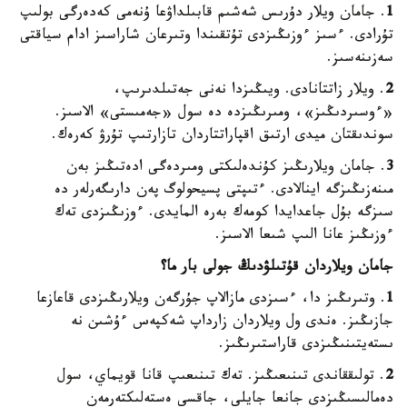
1
. جامان ويلار دۇرىس شەشىم قابىلداۋعا ۇنەمى كەدەرگى بولىپ
تۇرادى. ءسىز ءوزىڭىزدى تۇتقىندا وتىرعان شاراسىز ادام سياقتى
سەزىنەسىز.
2
. ويلار زاتتانادى. ويىڭىزدا نەنى جەتىلدىرىپ،
«ءوسىردىڭىز»، ومىرىڭىزدە دە سول «جەمىستى» الاسىز.
سوندىقتان ميدى ارتىق اقپاراتتاردان تازارتىپ تۇرۋ كەرەك.
3
. جامان ويلارىڭىز كۇندەلىكتى ومىردەگى ادەتىڭىز بەن
مىنەزىڭىزگە اينالادى. ءتىپتى پسيحولوگ پەن دارىگەرلەر دە
سىزگە بۇل جاعدايدا كومەك بەرە المايدى. ءوزىڭىزدى تەك
ءوزىڭىز عانا الىپ شىعا الاسىز.
جامان ويلاردان قۇتىلۋدىڭ جولى بار ما؟
1
. وتىرىڭىز دا، ءسىزدى مازالاپ جۇرگەن ويلارىڭىزدى قاعازعا
جازىڭىز. ەندى ول ويلاردان زارداپ شەكپەس ءۇشىن نە
ىستەيتىنىڭىزدى قاراستىرىڭىز.
2
. تولىققاندى تىنىعىڭىز. تەك تىنىعىپ قانا قويماي، سول
دەمالىسىڭىزدى جانعا جايلى، جاقسى ەستەلىكتەرمەن