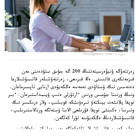
سۋرەت: istockphoto.com
زەرتتەۋگە ۋنيۆەرسيتەتتىڭ 200 گە جۋىق ستۋدەنتى مەن
قىزمەتكەرى قاتىستى. ەڭ قىزىعى، زەرتتەۋشىلەر قاتىسۋشىلارعا
دەنەسىن تىك ۇستاۋدى نەمەسە ەڭكەيۋدى ارنايى تاپسىرماعان.
ونىڭ ورنىنا جۇمىس ورنىن ءارتۇرلى ەتىپ ۇيىمداستىرعان: ءبىر
توپقا پلانشەت بيىكتەۋ تىرەۋىشكە قويىلىپ، ولار ەرىكسىز تىك
وتىرسا، ەكىنشى توپقا قۇرىلعى الاسا ۇستەلگە ورنالاستىرىلىپ،
قاتىسۋشىلاردىڭ ەڭكەيۋىنە تۋرا كەلگەن.
ودان كەيىن قاتىسۋشىلار تاۋەكەلگە بەيىمدىلىكتى باعالايتىن
تاپسىرما ورىندادى. ولار ۆيرتۋالدى شاردى ۇرلەۋى كەرەك بولدى: