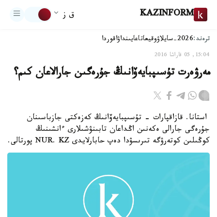
KAZINFORM
ق ز
ترەند:
2026-سايلاۋ
وقيعا
تاعايىنداۋ
اقوردا
15:04, 05 قاراشا 2016
مەرۋەرت تۇسىپبايەۆانىڭ جۇرەگىن جارالاعان كىم؟
استانا. قازاقپارات - تۇسىپبايەۆانىڭ كەزەكتى جازباسىنان
جۇرەگى جارالى ەكەنىن اڭداعان تابىنۋشىلارى ءانشىنىڭ
كوڭىلىن كوتەرۋگە تىرىسۋدا دەپ حابارلايدى NUR. KZ پورتالى.