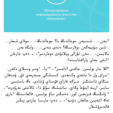
"سەن.. . شىنىمەن جوعالدىڭ با؟ جوعالدىڭ.. . سولاي شىعار..
. شىن سۇيمەگەن بولارسىڭ؟ ەندى سەنى.. .. ولىگە مەن
بالايمىن.. . سەن تۋرالى ويلانۋدى دوعاردىم"، - دەپ جازعان
ءانشى جەلى پاراقشاسىندا.
"اللا جار بولسىن. جاقسى ادامسىز"، "ءيا، ءومىر وسىلاي ەكەن.
ءبىراق ول دا ىشتەي وكىنەدى. كىسىلىگى جىبەرمەي تۇر. ۇمىتقان
سىڭاي تانىتىڭىز. سىزگە قاراي قۇستاي ۇشادى. ەڭ باستىسى
سابىر. ارينە ايتۋعا وڭاي. ساتتىلىك سۇلۋ دا، تالانتتى مەرۋەرت"،
" ۇلىڭنىڭ قىزىعىن كور. دەنىڭىز ساۋ بولسىن. قالعانىنىڭ ءبارى
تەك اشەيىن جالعان دۇنيە"، - دەپ جارىسا جازدى پىكىر
قالدىرۋشىلار.