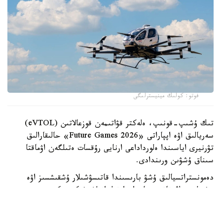
فوتو: كولىك مينيسترلىگى
تىك ۇشىپ-قونىپ، ەلەكتر قۋاتىمەن قوزعالاتىن (eVTOL)
سەريالىق اۋە اپپاراتى «Future Games 2026» حالىقارالىق
تۋرنيرى اياسىندا ەلورداداعى ارنايى رۇقسات ەتىلگەن اۋماقتا
سىناق ۇشۋىن ورىندادى.
دەمونستراتسيالىق ۇشۋ بارىسىندا قاتىسۋشىلار ۇشقىشسىز اۋە
جۇيەلەرىنىڭ ناقتى جاعدايدا قولدانىلۋ مۇمكىندىكتەرىمەن
تانىستى. EH216-S ەكى جولاۋشىنى تاسىمالداۋعا ارنالعان.
ونىڭ ەڭ جوعارى جىلدامدىعى ساعاتىنا 130 شاقىرىمدى، ال ۇشۋ