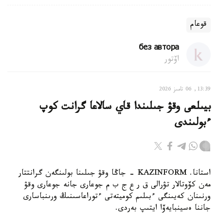
قوعام
без автора
اۆتور
13:39, 06 تامىز 2026
بيىلعى وقۋ جىلىندا قاي سالاعا گرانت كوپ
ءبولىندى
استانا. KAZINFORM - جاڭا وقۋ جىلىنا بولىنگەن گرانتتار
مەن كۆوتالار تۋرالى ق ر ع ج ب م جوعارى جانە جوعارى وقۋ
ورنىنان كەيىنگى ءبىلىم كوميتەتى ءتوراعاسىنىڭ ورىنباسارى
جاننا ەسينبايەۆا ايتىپ بەردى.