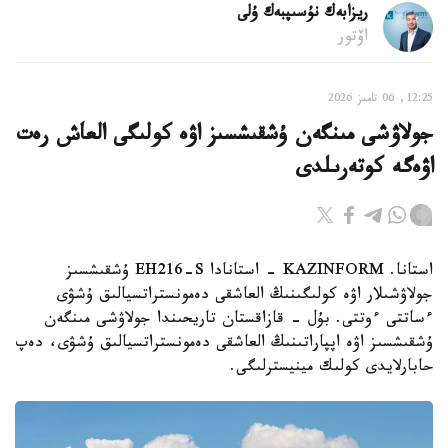
ريزابەك نۇسىپبەك ۇلى
اۆتور
12:25, 06 تامىز 2026
جولاۋشى مىنگەن ۇشقىشسىز اۋە كولىگى العاش رەت
اۋەگە كوتەرىلدى
استانا. KAZINFORM - استانادا EH216-S ۇشقىشسىز
جولاۋشىلار اۋە كولىگىنىڭ العاشقى دەمونستراتسيالىق ۇشۋى
ءساتتى ءوتتى. بۇل - قازاقستان تاريحىندا جولاۋشى مىنگەن
ۇشقىشسىز اۋە اپپاراتىنىڭ العاشقى دەمونستراتسيالىق ۇشۋى، دەپ
حابارلايدى كولىك مينيسترلىگى.