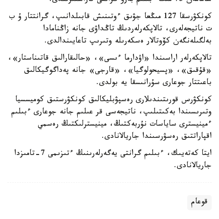
شامامەن 75 مىڭ ءبىلىم بەرۋ گرانتى قاراستىرىلدى.
كونكۋرسقا 127 مىڭعا جۋىق ءوتىنىش قابىلدانىپ، گرانتتار ۇ ب
ت ناتيجەلەرى، تالاپكەرلەردىڭ تاڭداۋى جانە زاڭنامادا
بەلگىلەنگەن كۆوتالار ەسكەرىلە وتىرىپ تاعايىندالدى.
تالاپكەرلەر اراسىندا «اۋدارما ءىسى»، «حالىقارالىق قاتىناستار»،
«قۇقىق»، «پسيحولوگيا»، «قارجى» جانە پەداگوگيكالىق
باعىتتار جوعارى سۇرانىسقا يە بولدى.
كونكۋرس قورىتىندىلارى رەسپۋبليكالىق كونكۋرستىق كوميسسيا
وتىرىسىندا بەكىتىلىپ، ناتيجەسى قر عىلىم جانە جوعارى ءبىلىم
ءمينيسترى ساياسات نۇربەكتىڭ، مينيسترلىكتىڭ رەسمي
اقپاراتتىق رەسۋرسىندا جاريالانادى.
ايتا كەتەيىك، ءبىلىم گرانتى يەگەرلەرىنىڭ ءتىزىمى 7-تامىزدا
جاريالانادى.
قوعام