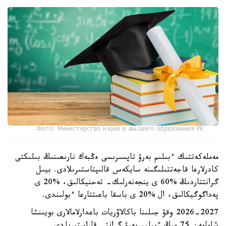
Фото: Министерство науки и высшего образования РК.
مەملەكەتتىك ءبىلىم بەرۋ تاپسىرىسى ەڭبەك نارىعىنىڭ بىلىكتى
كادرلارعا قاجەتتىلىگىنە سايكەس قالىپتاستىرىلادى. بيىل
گرانتتاردىڭ %60 ى ينجەنەرلىك- تەحنيكالىق، %20 ى
پەداگوگيكالىق، ال %20 ى باسقا باعىتتارعا ءبولىندى.
2026-2027 وقۋ جىلىنا باكالاۆريات باعدارلامالارى بويىنشا