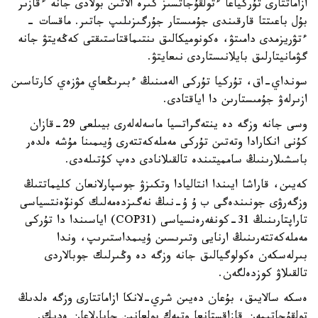
ازاماتتارى تۇركياعا ءتولقۇجاتسىز كىرە الاتىن بولادى جانە ءقازىر
بۇل باعىتتا قارقىندى جۇمىستار جۇرگىزىلىپ جاتىر. ماقسات -
ءتۋريزمدى دامىتۋ، ەكونوميكالىق ىنتىماقتاستىقتى كەڭەيتۋ جانە
گۋمانيتارلىق بايلانىستاردى نىعايتۋ.
سونداي-اق، تۇركيا تۇركى الەمىنىڭ ءبىرىڭعاي مۋزەي كارتاسىن
ازىرلەۋ جۇمىستارىن دا اياقتادى.
وسى جانە وزگە دە ينتەگراتسيا ماسەلەلەرى بيىلعى 29-قازان
كۇنى انكارادا وتەتىن تۇركى مەملەكەتتەرى ۇيىمىنا مۇشە ەلدەر
باسشىلارىنىڭ سامميتىندە تالقىلانادى دەپ كۇتىلەدى.
كەيىن، قاراشا ايىندا انتاليادا وتكىزۋ جوسپارلانعان كليماتتىڭ
وزگەرۋى جونىندەگى ب ۇ ۇ-نىڭ نەگىزدەمەلىك كونۆەنتسياسى
تاراپتارىنىڭ 31-كونفەرەنسياسى (COP31) اياسىندا دا تۇركى
مەملەكەتتەرىنىڭ ارنايى وتىرىسىن ۇيىمداستىرىپ، وندا
بىرلەسكەن ەكولوگيالىق جانە وزگە دە وڭىرلىك جوبالاردى
تالقىلاۋ كوزدەلگەن.
ەسكە سالايىق، بۇعان دەيىن شري-لانكا ازاماتتارى وزگە ەلدىڭ
تولقۇجاتىمەن قازاقستانعا وتپەك بولعانىن حابارلاعان ەدىك.