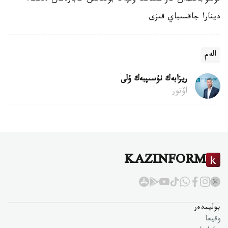
دينارا جاقسىباي قىزى
الەم
ريزابەك نۇسىپبەك ۇلى
اۆتور
KAZINFORM
بوليمدەر
وقيعا