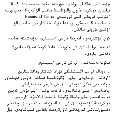
جۇمساعانى بەلگىلى بولدى. سۋرەتتە سكوت بەسسەنت: "5-10
ميلليارد دوللارعا جاپون ۆاليۋتاسىنا ساتىپ الۋ كەرەك" دەپ وزىنە
ءتۇرتىپ قويعانى انىق كورىنەدى. Financial Times
باسىلىمىنىڭ دەرەگى بويىنشا قۇراما شتاتتار يەن ساتىپ الۋ
ءۇشىن ەۋرونى ساتقان.
كوپ كۇتتىرمەي، امەريكا قارجى ءمينيسترى الەۋمەتتىك جەلىدە:
"قاجەت بولسا، ا ق ش جاپونياعا قايتا كومەكتەسۋگە دايىن"
ەكەنىن جازدى.
سكوت بەسسەنت، ا ق ش قارجى ءمينيسترى:
- دونالد ترامپ اكىمشىلىگى قۇراما شتاتتار وداقتاستارىن
ءارقاشان قولدايدى. جاپون ۆاليۋتاسىنا قوماقتى قارجى قۇيىلعان
سوڭ، يەن بەكي ءتۇستى. ا ق ش قارجى مينيسترلىگى
جاعدايدى ءجىتى باقىلايدى. قاجەت بولسا، ءبىز بۇدان كەيىن
دە بىرلەسىپ جاپونيانىڭ ۆاليۋتا نارىعىنا ارالاسۋعا ءازىرمىز.
دوللاردىڭ كۇشەيۋى ا ق ش- تىڭ وزىنە دە ءتيىمسىز. ويتكەنى
ەكسپورتتالاتىن امەريكالىق تاۋارلاردىڭ باعاسى قىمباتتايدى. بۇل