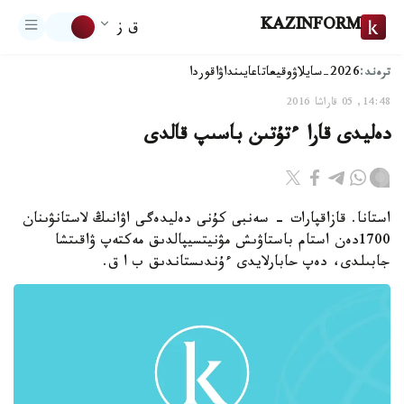
KAZINFORM
ق ز
ترەند:
2026-سايلاۋ
وقيعا
تاعايىنداۋ
اقوردا
14:48, 05 قاراشا 2016
دەليدى قارا ءتۇتىن باسىپ قالدى
استانا. قازاقپارات - سەنبى كۇنى دەليدەگى اۋانىڭ لاستانۋىنان
1700دەن استام باستاۋىش مۋنيتسيپالدىق مەكتەپ ۋاقىتشا
جابىلدى، دەپ حابارلايدى ءۇندىستاندىق ب ا ق.