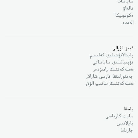
ساياسات
تالداۋ
ەكونوميكا
الەمدە
ءبىز تۋرالى
پايدالانۋشىلىق كەلىسىم
قۇپىيالىلىق ساياساتى
مەملەكەتتىك رامىزدەر
جەمقورلىققا قارسى شارالار
مەملەكەتتىك ساتىپ الۋلار
باسقا
سايت كارتاسى
بايلانىس
جارناما