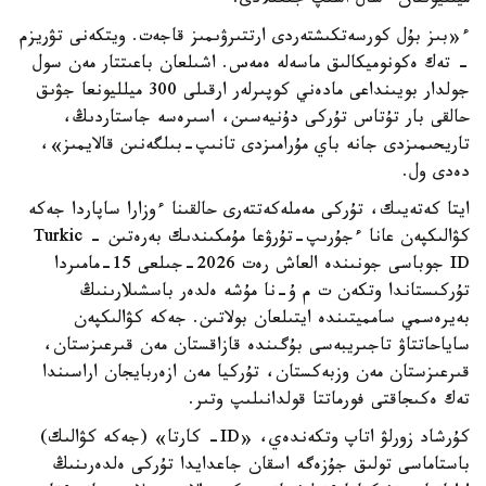
ميلليوننان ءسال اسىپ جىعىلادى.
ء«بىز بۇل كورسەتكىشتەردى ارتتىرۋىمىز قاجەت. ويتكەنى تۋريزم
- تەك ەكونوميكالىق ماسەلە ەمەس. اشىلعان باعىتتار مەن سول
جولدار بويىنداعى مادەني كوپىرلەر ارقىلى 300 ميلليونعا جۋىق
حالقى بار تۇتاس تۇركى دۇنيەسىن، اسىرەسە جاستاردىڭ،
تاريحىمىزدى جانە باي مۇرامىزدى تانىپ-بىلگەنىن قالايمىز»،
دەدى ول.
ايتا كەتەيىك، تۇركى مەملەكەتتەرى حالقىنا ءوزارا ساپاردا جەكە
كۋالىكپەن عانا ءجۇرىپ-تۇرۋعا مۇمكىندىك بەرەتىن - Turkic
ID جوباسى جونىندە العاش رەت 2026-جىلعى 15-مامىردا
تۇركىستاندا وتكەن ت م ۇ-نا مۇشە ەلدەر باسشىلارىنىڭ
بەيرەسمي سامميتىندە ايتىلعان بولاتىن. جەكە كۋالىكپەن
ساياحاتتاۋ تاجىريبەسى بۇگىندە قازاقستان مەن قىرعىزستان،
قىرعىزستان مەن وزبەكستان، تۇركيا مەن ازەربايجان اراسىندا
تەك ەكىجاقتى فورماتتا قولدانىلىپ وتىر.
كۇرشاد زورلۋ اتاپ وتكەندەي، «ID- كارتا» (جەكە كۋالىك)
باستاماسى تولىق جۇزەگە اسقان جاعدايدا تۇركى ەلدەرىنىڭ