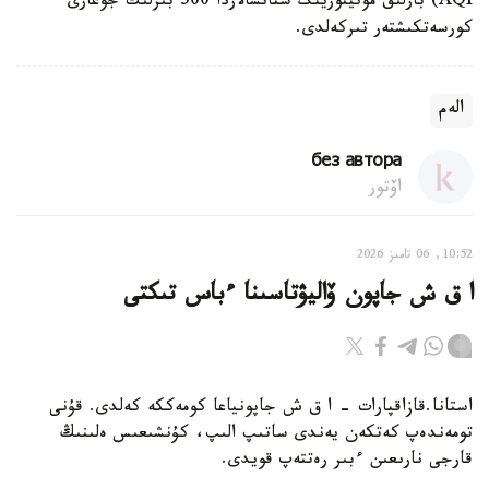
AQI) بارلىق مونيتورينگ ستانسالاردا 500 بىرلىك جوعارى
كورسەتكىشتەر تىركەلدى.
الەم
без автора
اۆتور
10:52, 06 تامىز 2026
ا ق ش جاپون ۆاليۋتاسىنا ءباس تىكتى
استانا.قازاقپارات - ا ق ش جاپونياعا كومەككە كەلدى. قۇنى
تومەندەپ كەتكەن يەندى ساتىپ الىپ، كۇنشىعىس ەلىنىڭ
قارجى نارىعىن ءبىر رەتتەپ قويدى.