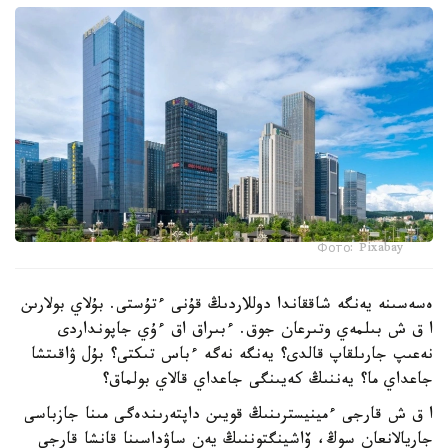
Фото: Pixabay
ەسەسىنە يەنگە شاققاندا دوللاردىڭ قۇنى ءتۇستى. بۇلاي بولارىن
ا ق ش بىلمەي وتىرعان جوق. ءبىراق اق ءۇي جاپونداردى
نەعىپ جارىلقاپ قالدى؟ يەنگە نەگە ءباس تىكتى؟ بۇل ۋاقىتشا
جاعداي ما؟ يەننىڭ كەيىنگى جاعداي قالاي بولماق؟
ا ق ش قارجى ءمينيسترىنىڭ قويىن داپتەرىندەگى مىنا جازباسى
جاريالانعان سوڭ، ۆاشينگتوننىڭ يەن ساۋداسىنا قانشا قارجى