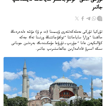
تۇركى الەمى ءتولقۇجاتسىز ساياحاتقا دايىندالىپ
جاتىر
تۇركيا تۇركى مەملەكەتتەرى ۇيىمىنا (ت م ۇ) مۇشە ەلدەردىڭ
حالقىنا ءوزارا ساياحاتتا ءتولقۇجاتتىڭ ورنىنا تەك جەكە
كۋالىكپەن عانا ءجۇرىپ-تۇرۋعا مۇمكىندىك بەرەتىن جوبانى
ىسكە اسىرۋ قادامدارىن جالعاستىرىپ جاتىر.