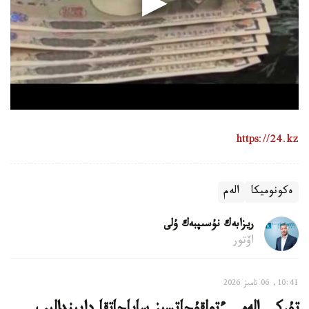
https://24.kz
ەكونوميكا
الەم
ريزابەك نۇسىپبەك ۇلى
اۆتور
10:41, 06 تامىز 2026