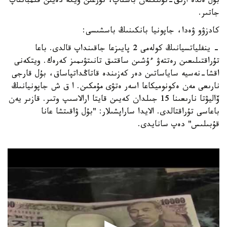
بۇل ەلدە ازىق-تۇلىكتەن باستاپ، تۇرعىن ۇيگە دەيىن قىمباتتاپ
جاتىر.
كادزۋو ۋەدا، جاپونيا بانكىنىڭ باسشىسى:
- ينفلياتسيانىڭ كولەمى 2 پايىزعا جاقىنداپ قالدى. باعا
تۇراقتىلىعىن رەتتەۋ ءۇشىن ساقتىق تانىتۋىمىز كەرەك. ويتكەنى
اقشا-نەسيە ساياساتىن دەر كەزىندە قاتاڭداتپاساق، بۇل قارجى
نارىعى مەن ەكونوميكاعا اسەر ەتۋى مۇمكىن. ا ق ش جاپونيانىڭ
ۆاليۋتا نارىعىنا 15 جىلدان كەيىن قايتا ارالاسىپ وتىر. قازىر يەن
باعاسى تۇراقتالدى. الايدا ساراپشىلار: "بۇل ۋاقىتشا عانا
قۇبىلىس" دەپ سانايدى.