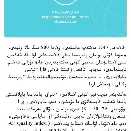
قالاداعى 1747 مەكتەپ جابىلدى، ولاردا 900 مىڭ بالا وقيدى.
«جۇما كۇنى بولعان وتىرىستا دەلي قالاسىنداعى اۋانىڭ شەكتەن
تىس لاستانۋىنان سەنبى كۇنى مەكتەپتەردى جابۋ تۋرالى شەشىم
قابىلداندى، سەبەبى تاڭعى ۋاقىتتا قالانى قارا ءتۇتىن
جايلايدى»، - دەپ مالىمدەدى مۋنيتسيپاليتەتتەردىڭ ءبىرىنىڭ
وكىلى سۋبحاش اريا.
مەكتەپتەر دۇيسەنبى كۇنى اشىلادى، ءبىراق جاعدايعا بايلانىستى
باسقا شەشىم قابىلدانۋى دا مۇمكىن، دەپ حابارلادى ر ي ا
نوۆوستي. 29-30 - كۇندەرى بولعان ديۆالي مەرەكەسىندە
اتىلعان وتشاشۋلاردان كەيىن دەليدەگى اۋا ساپاسى «قاۋىپتى»
دەپ باعالانۋدا. اۋانىڭ لاستانۋ يندەكسى (Air Quality Index,