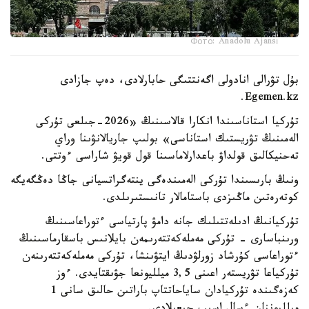
Фото: Anadolu Ajansı
بۇل تۋرالى انادولى اگەنتتىگى حابارلادى، دەپ جازادى
Egemen.kz.
تۇركيا استاناسىندا انكارا قالاسىنىڭ «2026-جىلعى تۇركى
الەمىنىڭ تۋريستىك استاناسى» بولىپ جاريالانۋىنا وراي
تەحنيكالىق قولداۋ باعدارلاماسىنا قول قويۋ شاراسى ءوتتى.
ونىڭ بارىسىندا تۇركى الەمىندەگى ينتەگراتسيانى جاڭا دەڭگەيگە
كوتەرەتىن ماڭىزدى باستامالار تانىستىرىلدى.
تۇركيانىڭ ادىلەتتىلىك جانە دامۋ پارتياسى ءتوراعاسىنىڭ
ورىنباسارى - تۇركى مەملەكەتتەرىمەن بايلانىس باسقارماسىنىڭ
ءتوراعاسى كۇرشاد زورلۋدىڭ ايتۋىنشا، تۇركى مەملەكەتتەرىنەن
تۇركياعا تۋريستەر اعىنى 3,5 ميلليونعا جۋىقتايدى. ءوز
كەزەگىندە تۇركيادان ساياحاتتاپ باراتىن حالىق سانى 1