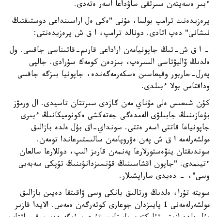
ءبىر ەسەپتەن سىرتقى ساۋداعا اسەر ەتەدى.
پرەزيدەنت ترامپ بولسا، مۇنى "ەكى ەل اراسىنداعى دوستىقتىڭ
نىشانى" دەپ اتادى. دونالد ترامپ، ا ق ش پرەزيدەنتى:
- ا ق ش-تىڭ جاپونيامەن اراداعى قارىم-قاتىناسى جاقسى. ول
ەلدىڭ ۆاليۋتاسى السىرەپ، بىزدەن كومەك سۇرادى. جالپى
پەرل-حاربور وقيعاسىن ەسكەرمەگەندە، جاپونيا بىزگە جاقسى
وداقتاس بولا ءبىلدى.
كۇن شىعىس ەلى مۇناي مەن گازدى سىرتتان تاسيدى. ال ورمۋز
بۇعازىنىڭ جابىلۋى الەمدەگى جەتەكشى ەكونوميكانىڭ ءبىرى
جاپونياعا قاتتى اسەر ەتتى. سونداي-اق بۇل ەلدە بازالىق
مولشەرلەمە ا ق ش پەن ەۋروپامەن سالىستىرعاندا تومەن.
سوندىقتان ينۆەستورلارعا يەنمەن قارىز الىپ، دوللارعا سالعان
ءتيىمدى. "جاپون اقشاسىنىڭ قۇنسىزدانۋىنىڭ تۇپكى سەبەبى
وسى"، - دەيدى ساراپشىلار.
سويتە تۇرا، ەلدىڭ ورتالىق بانكى وسى ۋاقىتقا دەيىن بازالىق
مولشەرلەمەنى 1 پايىزدان جوعارى كوتەرگەن ەمەس. الايدا قازىر