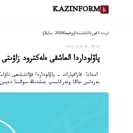
KAZINFORM
ترەند:
اقوردا
تاعايىنداۋ
وقيعا
2026-سايلاۋ
09:24, 05 قاراشا 2016
پاۆلوداردا العاشقى ەلەكترود زاۋىت
استانا. قازاقپارات - پاۆلوداردا قۋاتتىلىعى تاۋ
بەرەتىن جاڭا ونەركاسىپ جىلدىڭ سوڭىنا دەيىن 40 توننا ءونىم شىعارۋدى جوسپارلاپ وتىر