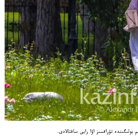
بولىگىندە تۇراقسىز اۋا رايى ساقتالادى.