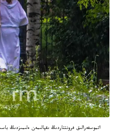
اتموسفەرالىق فرونتتاردىڭ ىقپالىمەن ەلىمىزدىڭ باسىم 