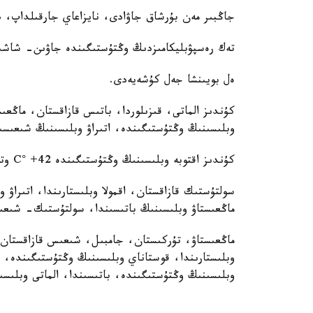
جاڭبىر مەن بۇرشاق جاۋادى، نايزاعاي جارقىلداپ، د
تەك رەسپۋبليكامىزدىڭ وڭتۇستىگىندە جاۋىن- شاش
ەل بويىنشا جەل كۇشەيەدى.
كۇندىز الماتى، قىزىلوردا، باتىس قازاقستان، ماڭعىس
وبلىسىنىڭ وڭتۇستىگىندە، اتىراۋ وبلىسىنىڭ شىعىسىندا 35-41 °C قاتتى ىستىق ب
كۇندىز اقتوبە وبلىسىنىڭ وڭتۇستىگىندە 42+ °C وتە قاتتى ىستىق ساقتالادى.
سولتۇستىك قازاقستان، اقمولا وبلىستارىندا، اتىراۋ 
ماڭعىستاۋ وبلىسىنىڭ باتىسىندا، سولتۇستىك- شىعى
ماڭعىستاۋ، تۇركىستان، جامبىل، شىعىس قازاقستان، ق
وبلىستارىندا، قوستاناي وبلىسىنىڭ وڭتۇستىگىندە، ات
وبلىسىنىڭ وڭتۇستىگىندە، باتىسىندا، الماتى وبلىسىن