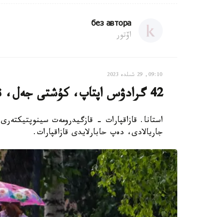
без автора
اۆتور
09:10, 29 شىلدە 2023
42 گرادۋس اپتاپ، كۇشتى جەل، نايزاعاي: 29-شىلدەگە ارنالعان اۋا رايى
جاريالادى، دەپ حابارلايدى قازاقپارات.