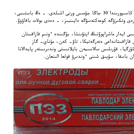
جوبانىڭ جالپى قۇنى 40 ميلليون تەڭگەنى قۇرايتىن كاسىپورىندا 30 جاڭا جۇمىس ورنى اشىلدى. - ەڭ باستىسى،
ردى وتكىزۋگە كومەكتەسۋگە دايىنبىز، - دەدى بولات باقاۋوۆ.
ايدار ماشراپوۆتىڭ ايتۋىنشا، بۇگىندە ءونىم قازاقستان
 قازاقستانداعى ەنەرگەتيكا، تاۋ- كەن، مۇناي- گاز
رگيا، قۇرىلىس سالاسىمەن بايلانىستى وندىرىستەر پايدالانا
دان باسقا، سۇيىق شىنى ءوندىرۋ قولعا الىنعان.