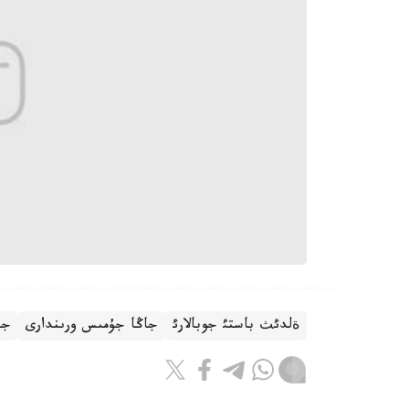
جاڭا جۇمىس ورىندارى
جا
ةلدئث باستئ جوبالارئ