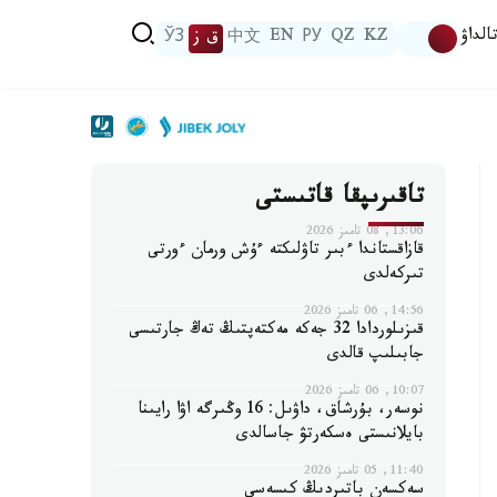
الداۋ
KZ
QZ
РУ
EN
中文
ق ز
ЎЗ
تاقىرىپقا قاتىستى
13:06, 08 تامىز 2026
قازاقستاندا ءبىر تاۋلىكتە ءۇش ورمان ءورتى
تىركەلدى
14:56, 06 تامىز 2026
قىزىلوردادا 32 جەكە مەكتەپتىڭ تەڭ جارتىسى
جابىلىپ قالدى
10:07, 06 تامىز 2026
نوسەر، بۇرشاق، داۋىل: 16 وڭىرگە اۋا رايىنا
بايلانىستى ەسكەرتۋ جاسالدى
11:40, 05 تامىز 2026
سەكسەن باتىردىڭ كىسەسى