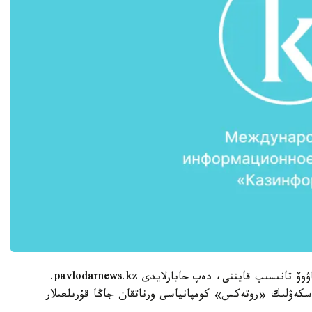
وبلىستاعى بىرەگەي زاۋىتتىڭ جۇمىسىمەن بولات باقاۋوۆ تانىسىپ قايتتى، دەپ حابارلايدى pavlodarnews.kz.
سكەۋلىك «روتەكس» كومپانياسى ورناتقان جاڭا قۇرىلعىلار