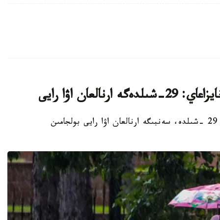
استانا. قازاقپارات - قازگيدرومەت سينوپتيكتەرى 29 -شىلدە، سەنبىگە ارنالعان اۋا رايى بولجامىن