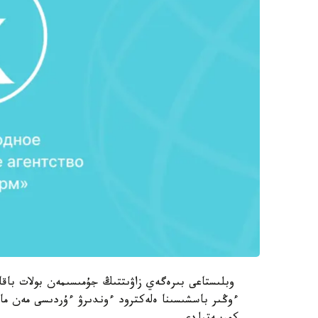
ءوڭىر باسشىسىنا ەلەكترود ءوندىرۋ ءۇردىسى مەن ما