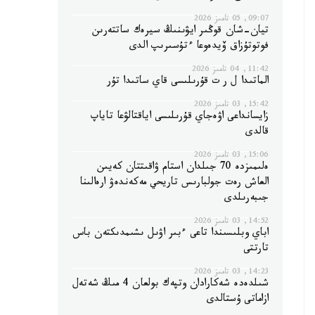
09:07, 05 تامىز 2026
تيان-شان قوڭىر ايۋىنىڭ سيرەك ساتتەرىن
فوتوتۇزاق ۆيدەوعا ءتۇسىرىپ الدى
11:42, 04 تامىز 2026
الماتىدا ل ر ت قۇرىلىسى قاي ساتىدا تۇر
15:42, 03 تامىز 2026
زايسانداعى اۋەجاي قۇرىلىسى اياقتالۋعا تاياپ
قالدى
15:06, 03 تامىز 2026
ەلىمىزدە 70 جىلدان استام ۋاقىتتان كەيىن
العاش رەت جولبارىس تاريحي مەكەندەۋ ارەالىنا
جىبەرىلدى
14:52, 03 تامىز 2026
اباي وبلىسىندا تاعى ءبىر اۋىل ىشىمدىكتەن باس
تارتتى
14:23, 03 تامىز 2026
شىلدەدە شەكارادان وتپەك بولعان 4 مىڭ شەتەل
ازاماتى ۇستالدى