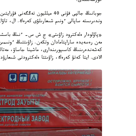
كورسەتىلدى.
وندىرىستە ساپالى ءونىم شىعارىلۋى كەرەك. ال، تاۋا
«پاۆلودار ەلەكترود زاۋىتى» ج ش س- ءنىڭ باسشىسى 
مەن رەسەيدە ساراپتامادان وتكەن. زاۋىتتىڭ ءونىمىن
كەشەندەرىنىڭ كاسىپورىندارى، ماشينا جاساۋ، مەتاللۋ
الادى. ايتا كەتۋ كەرەك، زاۋىتتا ەلەكترودتى شىعارۋ