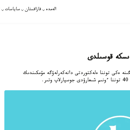
الەمدە
قازاقستان
ساياسات
ت
ى ىسكە قوسىلدى
لىگىنە ەكى توننا ەلەكتوردتى دانەكەرلەۋگە مۇمكىندىك
.