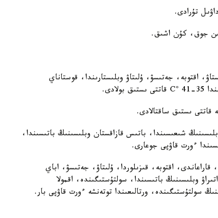
اۋىل تۇرادى.
ىن جوق، كۇن اشىق.
تاۋ، اقتوبە، جەتىسۋ، ۇلىتاۋ وبلىستارىندا، قوستاناي
ولادى.
وبلىسىنىڭ شىعىسىندا، باتىس قازاقستان وبلىسىنىڭ باتىسىندا،
سىندا ءورت قاۋپى جوعارى.
اراعاندى، اقتوبە، قىزىلوردا، ۇلىتاۋ، جەتىسۋ، اباي
ىراۋ وبلىسىنىڭ باتىسىندا، سولتۇستىگىندە، اقمولا
ىڭ سولتۇستىگىندە، ورتالىعىندا توتەنشە ءورت قاۋپى بار.