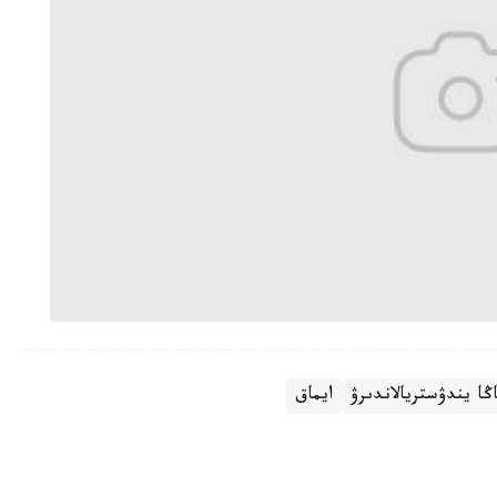
ڭا يندۋستريالاندىرۋ
ايماق