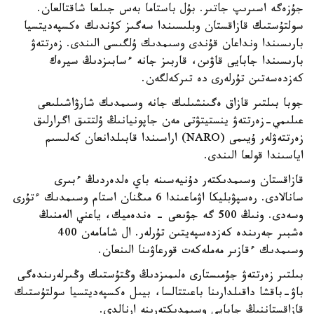
جۇزەگە اسىرىپ جاتىر. بۇل باستاما بەس جىلعا شاقتالعان.
سولتۇستىك قازاقستان وبلىسىندا سەگىز كۇندىك ەكسپەديتسيا
بارىسىندا ونداعان قۇندى وسىمدىك ۇلگىسى الىندى. زەرتتەۋ
بارىسىندا جابايى قاۋىن، قاربىز جانە ءسابىزدىڭ سيرەك
كەزدەسەتىن تۇرلەرى دە تىركەلگەن.
جوبا بىلتىر قازاق ەگىنشىلىك جانە وسىمدىك شارۋاشىلىعى
عىلىمي-زەرتتەۋ ينستيتۋتى مەن جاپونيانىڭ ۇلتتىق اگرارلىق
زەرتتەۋلەر ۇيىمى (NARO) اراسىندا قابىلدانعان كەلىسىم
اياسىندا قولعا الىندى.
قازاقستان وسىمدىكتەر دۇنيەسىنە باي ەلدەردىڭ ءبىرى
سانالادى. رەسپۋبليكا اۋماعىندا 6 مىڭنان استام وسىمدىك ءتۇرى
وسەدى. ونىڭ 500 گە جۋىعى - ەندەميك، ياعني الەمنىڭ
ەشبىر جەرىندە كەزدەسپەيتىن تۇرلەر. ال شامامەن 400
وسىمدىك ءقازىر مەملەكەت قورعاۋىنا الىنعان.
بىلتىر زەرتتەۋ جۇمىستارى ەلىمىزدىڭ وڭتۇستىك وڭىرلەرىندەگى
باۋ-باقشا داقىلدارىنا باعىتتالسا، بيىل ەكسپەديتسيا سولتۇستىك
قازاقستاننىڭ جابايى وسىمدىكتەرىنە ارنالدى.