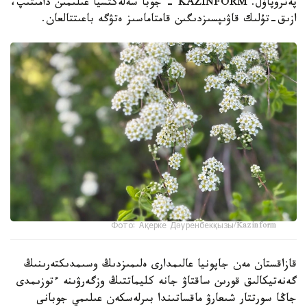
پەتروپاۆل. KAZINFORM - جوبا سەلەكتسيا عىلىمىن دامىتىپ،
ازىق-تۇلىك قاۋىپسىزدىگىن قامتاماسىز ەتۋگە باعىتتالعان.
Фото: Ақерке Дәуренбекқызы/Kazinform
قازاقستان مەن جاپونيا عالىمدارى ەلىمىزدىڭ وسىمدىكتەرىنىڭ
گەنەتيكالىق قورىن ساقتاۋ جانە كليماتتىڭ وزگەرۋىنە ءتوزىمدى
جاڭا سورتتار شىعارۋ ماقساتىندا بىرلەسكەن عىلىمي جوبانى