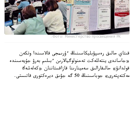
Фото: Министерство просвещения РК.
قىتاي حالىق رەسپۋبليكاسىنىڭ ءۇرىمجى قالاسىندا وتكەن
«جاساندى ينتەللەكت تەحنولوگيالارىن ءبىلىم بەرۋ جۇيەسىندە
قولدانۋ» حالىقارالىق سەمينارىنا قازاقستاننان «كەلەشەك
مەكتەپتەرى» جوباسىنىڭ 50 گە جۋىق ديرەكتورى قاتىستى.
سەمينار بارىسىندا قاتىسۋشىلار قىتايلىق ارىپتەستەرىمەن تاجىريبە
الماسىپ، ءبىلىم بەرۋ ۇيىمدارىن باسقارۋدىڭ زاماناۋي
تاسىلدەرىن زەردەلەدى. سونداي-اق سيفرلىق شەشىمدەردى
پايدالانۋ، جاساندى ينتەللەكت قۇرالدارىن ءبىلىم بەرۋ ۇدەرىسىنە
ەنگىزۋ جانە مەكتەپتەر مەن جوعارى وقۋ ورىندارى اراسىنداعى
ءتيىمدى ىنتىماقتاستىق ۇلگىلەرىمەن تانىستى.