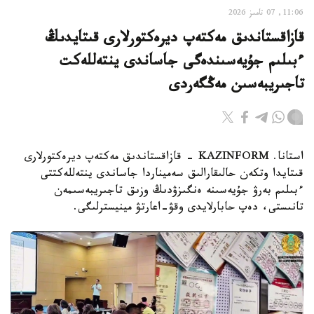
11:06, 07 تامىز 2026
قازاقستاندىق مەكتەپ ديرەكتورلارى قىتايدىڭ
ءبىلىم جۇيەسىندەگى جاساندى ينتەللەكت
تاجىريبەسىن مەڭگەردى
استانا. KAZINFORM - قازاقستاندىق مەكتەپ ديرەكتورلارى
قىتايدا وتكەن حالىقارالىق سەميناردا جاساندى ينتەللەكتتى
ءبىلىم بەرۋ جۇيەسىنە ەنگىزۋدىڭ وزىق تاجىريبەسىمەن
تانىستى، دەپ حابارلايدى وقۋ-اعارتۋ مينيسترلىگى.