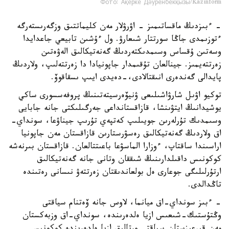
Фото: Ақерке Дәуренбекқызы/Kazinform
- ءبىزدىڭ ماقساتىمىز - اۋرۋلار مەن كليماتتىق وزگەرىستەرگە
ءتوزىمدى جاڭا سورتتار شىعارۋ. ول ءۇشىن تابيعي جاعدايدا
وسەتىن ۇقساس وسىمدىكتەردىڭ گەنەتيكالىق الەۋەتىن
زەرتتەيمىز. جينالعان تۇقىمدار جاپونيادا دا زەرتتەلىپ، ولاردىڭ
پايدالى گەندەرى انىقتالادى،-دەيدى ايىپ ىسقاقوۆ.
توكيو اۋىل شارۋاشىلىعى ۋنيۆەرسيتەتىنىڭ پروفەسسورى ساكي
يوشيدانىڭ ايتۋىنشا، قازاقستانداعى جەرگىلىكتى جانە جابايى
وسىمدىك تۇرلەرىن جويىلىپ كەتپەي تۇرىپ جيناۋعا، سونداي-
اق ولاردىڭ گەنەتيكالىق رەسۋرستارىن قازاقستان مەن جاپونيا
اراسىندا ساقتاپ، ءوزارا الماسۋعا باعىتتالعان. قازاقستان بىرنەشە
كوكونىس داقىلدارىنىڭ شىققان وتانى جانە گەنەتيكالىق
ارتۇرلىلىگى جوعارى ەل بولعاندىقتان زەرتتەۋ نىسانى رەتىندە
تاڭدالدى.
- ءبىز سونداي-اق ميانما، لاوس جانە ۆەتنام سياقتى
وڭتۇستىك-شىعىس ازيا ەلدەرىندە، سونداي-اق وزبەكستان