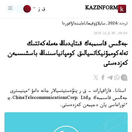
KAZINFORM
ق ز
ترەند:
2026-سايلاۋ
وقيعا
تاعايىنداۋ
اقوردا
09:04, 05 قاراشا 2016
جەڭىس قاسىمبەك قىتايدىڭ مەملەكەتتىك
تەلەكوممۋنيكاتسيالىق كومپانياسىنىڭ باسشىسىمەن
كەزدەستى
استانا. قازاقپارات - ق ر ينۆەستيتسيالار جانە دامۋ ءمينيسترى
جەڭىس قاسىمبەك «ChinaTelecommunicationsCorp. Ltd.»
ءتوراعاسى يان دجيمەن كەزدەستى.