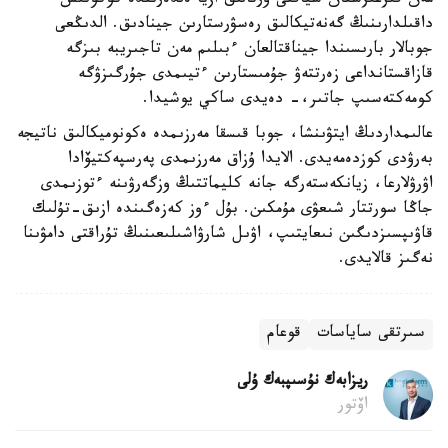
مەن قىرعىزستان سياقتى ورتالىق ازيا ەلدەرىندە كوكونىس
داقىلدارىنىڭ گەنەتيكالىق رەسۋرستارىن جينادىق. الدىڭعى
جوبالار بارىسىندا جيناقتالعان ءبىلىم مەن تاجىريبە بىزگە
قازاقستانداعى زەرتتەۋ جۇمىستارىن ءتيىمدى جۇرگىزۋگە
كومەكتەسىپ جاتىر،- دەيدى ساكي يوشيدا.
عالىمداردىڭ ايتۋىنشا، جوبا قىسقا مەرزىمدە ەكونوميكالىق ناتيجە
بەرۋدى كوزدەمەيدى. الايدا ۇزاق مەرزىمدى پەرسپەكتيۆادا
اۋرۋلارعا، زيانكەستەرگە جانە كليماتتىڭ وزگەرۋىنە ءتوزىمدى
جاڭا سورتتار شىعۋى مۇمكىن. بۇل ءوز كەزەگىندە ازىق-تۇلىك
قاۋىپسىزدىگىن نىعايتىپ، اۋىل شارۋاشىلىعىنىڭ تۇراقتى دامۋىنا
نەگىز قالايدى.
سىرتقى ساياسات
قوعام
ريزابەك نۇسىپبەك ۇلى
اۆتور