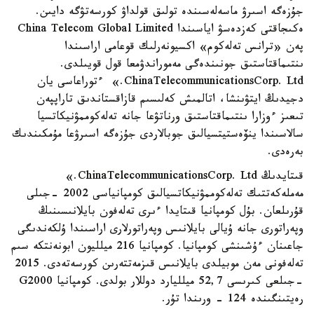
جۇزەگە اسىرۋ ماسەلەسىندە تولىق قولداۋ كورسەتۋگە دايىن.
ەكىجاقتى كەزدەسۋ اياسىندا China Telecom Global Limited
پەن «ترانس تەلەكوم» اكسيونەرلىك قوعامى اراسىندا
ىنتىماقتاستىق جونىندەگى مەموراندۋمعا قول قويىلدى.
ChinaTelecommunicationsCorp. Ltd.» ءتوراعاسى يان
دجيدىڭ ايتۋىنشا، اتالمىش كەلىسىم قازاقستاندىق تاراپپەن
تىعىز ءوزارا ىنتىماقتاستىق ورناتۋعا جانە تەلەكوممۋنيكاتسيا
سالاسىندا ينۆەستيتسيالىق جوبالاردى جۇزەگە اسىرۋعا مۇمكىندىك
بەرەدى.
قىتايدىڭ ChinaTelecommunicationsCorp. Ltd.»
مەملەكەتتىك تەلەكوممۋنيكاتسيالىق كومپانياسى 2002 -جىلى
قۇرىلعان. بۇل كومپانيا قىتايدا ءىرى تەلەفون بايلانىسىنىڭ
وپەراتورى جانە ۇيالى بايلانىس وپەراتورلارى اراسىندا ۇلكەندىگى
جاعىنان ءۇشىنشى كومپانيا. كومپانيا 216 ميلليون ابونەنتكە سىم
تەلەفونى مەن موبيلدى بايلانىس قىزمەتتەرىن كورسەتەدى. 2015
-جىلعى كىرىسى 52,7 ميلليارد دوللار بولدى. كومپانيا G2000
رەيتىنگىندە 124 - ورىندا تۇر.