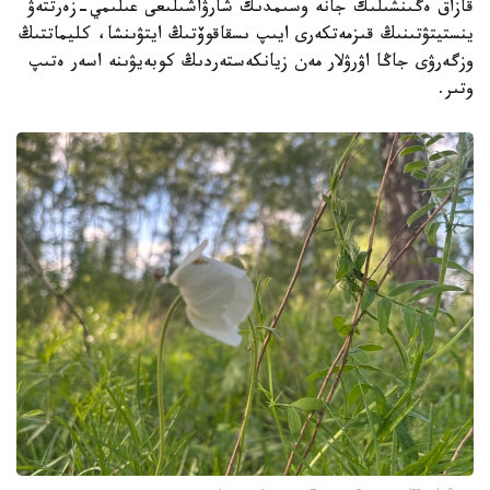
قازاق ەگىنشىلىك جانە وسىمدىك شارۋاشىلىعى عىلىمي-زەرتتەۋ
ينستيتۋتىنىڭ قىزمەتكەرى ايىپ ىسقاقوۆتىڭ ايتۋىنشا، كليماتتىڭ
وزگەرۋى جاڭا اۋرۋلار مەن زيانكەستەردىڭ كوبەيۋىنە اسەر ەتىپ
وتىر.