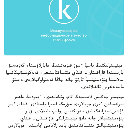
مينيسترلىكتىڭ باسپا ءسوز قىزمەتىنىڭ حابارلاۋىنشا، كەزدەسۋ
بارىسىندا قازاقستان- قىتاي ىنتىماقتاستىعى، تەلەكوممۋنيكاتسيا
سالاسىنا ينۆەستيتسيا تارتۋ جانە جاڭا تەحنولوگيالاردى دامىتۋ
ماسەلەلەرىن تالقىلاندى.
مينيستر جەڭىس قاسىمبەك اتاپ وتكەندەي، ءبىزدىڭ ەلدەر
بىرلەسكەن ءىرى جوبالاردى جۇزەگە اسىرا باستادى. قىتاي ءبىز
ءۇشىن ستراتەگيالىق سەرىكتەس بولىپ تابىلادى. ق ر
ينۆەستيتسيالار جانە دامۋ مينيسترلىگى قازاقستان- قىتاي
ينۆەستيتسيالىق ىنتىماقتاستىق باعدارلاماسى اياسىندا جوبالاردى