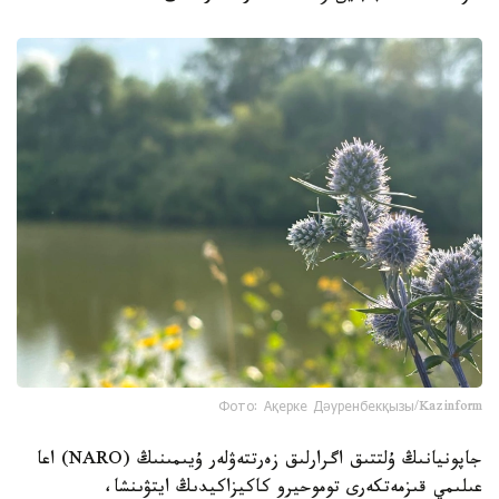
Фото: Ақерке Дәуренбекқызы/Kazinform
جاپونيانىڭ ۇلتتىق اگرارلىق زەرتتەۋلەر ۇيىمىنىڭ (NARO) اعا
عىلىمي قىزمەتكەرى توموحيرو كاكيزاكيدىڭ ايتۋىنشا،