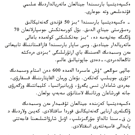
ەكسپەديتسيا بارىسىندا جينالعان ماتەريالداردىڭ عىلىمي
قۇندىلىعى وتە جوعارى.
- ەكسپەديتسيا بارىسىندا ءبىز 50 قۇندى گەنەتيكالىق
رەسۋرستى جيناي الدىق. بۇل كورسەتكىش جوسپارلانعان 70
ۇلگىگە جەتپەسە دە، ءبىز جەتكىلىكتى كولەمدە باعالى
ماتەريالدار جينادىق. وسى ساپار بارىسىندا قازاقستاننىڭ تابيعاتى
مەن وسىمدىك الەمىنىڭ باي ارتۇرلىلىگى ءبىزدى ەرەكشە
تاڭعالدىردى،-دەدى جاپونيالىق عالىم.
جالپى سوڭعى ءۇش عاسىردا الەمدە 600 دەن استام وسىمدىك
ءتۇرى جويىلىپ كەتكەن. بۇعان ورمان القاپتارىنىڭ قىسقارۋى،
جەردى شامادان تىس يگەرۋ، ۋربانيزاتسيا، كليماتتىڭ وزگەرۋى
جانە قورشاعان ورتانىڭ لاستانۋى سەبەپ بولعان.
ەكسپەديتسيا كەزىندە جينالعان تۇقىمدار مەن وسىمدىك
ۇلگىلەرى ارنايى گەنەتيكالىق قوردا ساقتالادى. كەيىن ولاردىڭ د
ن ق-سىنا تالداۋ جۇرگىزىلىپ، اۋىل شارۋاشىلىعىنا قاجەتتى
پايدالى قاسيەتتەرى انىقتالادى.