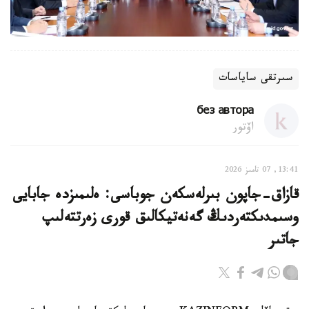
سىرتقى ساياسات
без автора
اۆتور
13:41, 07 تامىز 2026
قازاق-جاپون بىرلەسكەن جوباسى: ەلىمىزدە جابايى
وسىمدىكتەردىڭ گەنەتيكالىق قورى زەرتتەلىپ
جاتىر