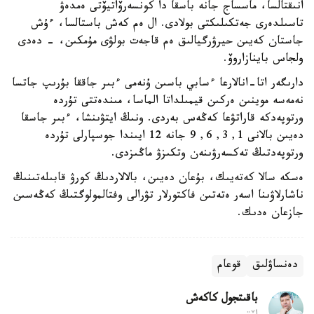
انىقتالسا، ماسساج جانە باسقا دا كونسەرۆاتيۆتى ەمدەۋ
تاسىلدەرى جەتكىلىكتى بولادى. ال ەم كەش باستالسا، ءۇش
جاستان كەيىن حيرۋرگيالىق ەم قاجەت بولۋى مۇمكىن، - دەدى
ولجاس باينازاروۆ.
دارىگەر اتا-انالارعا ءسابي باسىن ۇنەمى ءبىر جاققا بۇرىپ جاتسا
نەمەسە موينىن ەركىن قيمىلداتا الماسا، مىندەتتى تۇردە
ورتوپەدكە قاراتۋعا كەڭەس بەردى. ونىڭ ايتۋىنشا، ءبىر جاسقا
دەيىن بالانى 1, 3, 6, 9 جانە 12 ايىندا جوسپارلى تۇردە
ورتوپەدتىڭ تەكسەرۋىنەن وتكىزۋ ماڭىزدى.
ەسكە سالا كەتەيىك، بۇعان دەيىن، بالالاردىڭ كورۋ قابىلەتىنىڭ
ناشارلاۋىنا اسەر ەتەتىن فاكتورلار تۋرالى وفتالمولوگتىڭ كەڭەسىن
جازعان ەدىك.
دەنساۋلىق
قوعام
باقىتجول كاكەش