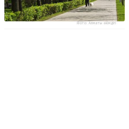
Фото: Алматы әкімдігі
جاپونياداعى مەتروپوليتەن ۋنيۆەرسيتەتىنىڭ عالىمدارى
جۇرگىزگەن زەرتتەۋ ناتيجەسىندە اعاشى كوپ ءارى قاۋىپسىز دەپ
قابىلداناتىن اۋدانداردا تۇراتىن ادامداردىڭ ۇزاعىراق ۇيىقتايتىنى
بەلگىلى بولدى، دەپ حابارلايدى turkystan.kz
sciencedirect.com عا سىلتەمە جاساپ.
زەرتتەۋ بارىسىندا ماماندار Google Street View سەرۆيسىندەگى
200 مىڭنان استام پانورامالىق سۋرەتتى جاساندى ينتەللەكت
كومەگىمەن تالداعان. كومپيۋتەرلىك كورۋ تەحنولوگياسى ءار
كوشەدەگى اعاشتار، عيماراتتار، جولدار، تروتۋارلار، كولىكتەر،
جاياۋ جۇرگىنشىلەر جانە باسقا دا قالالىق ينفراقۇرىلىم
ەلەمەنتتەرىن اۆتوماتتى تۇردە انىقتاعان.
كەيىن بۇل مالىمەتتەر توكيودا كوپقاباتتى ۇيلەردىڭ تومەنگى