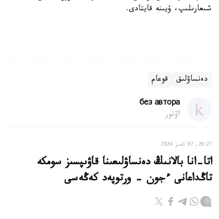
شىعارىلىپ، ۇيىنە قايتادى.
دەنساۋلىق
قوعام
без автора
اۆتور
20:27, 07 تامىز 2026
اتا-انا بالانىڭ دەنساۋلىعىنا قاۋىپسىز سومكە
تاڭداعانى ءجون - ورتوپەد كەڭەسى