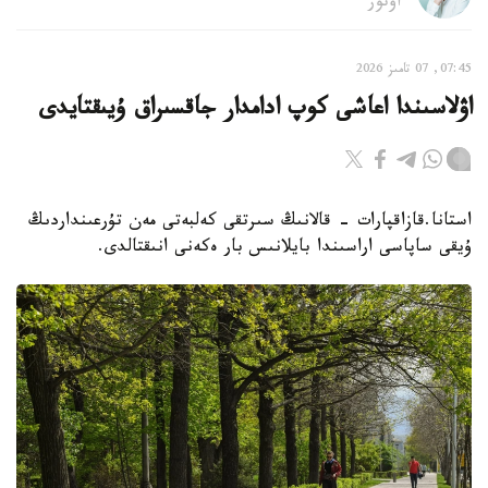
اۆتور
07:45, 07 تامىز 2026
اۋلاسىندا اعاشى كوپ ادامدار جاقسىراق ۇيىقتايدى
استانا.قازاقپارات - قالانىڭ سىرتقى كەلبەتى مەن تۇرعىنداردىڭ
ۇيقى ساپاسى اراسىندا بايلانىس بار ەكەنى انىقتالدى.