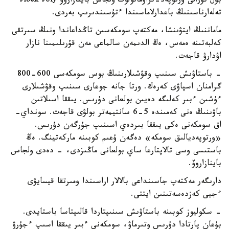
بۇل تۋرالى ورتوپەد-تراۆماتولوگ ولجاس باينازاروۆ Jibek Joly
تەلەارناسىنىڭ باعدارلاماسىندا ءتۇسىندىرىپ بەردى.
ماماننىڭ ايتۋىنشا، مەكتەپ سومكەسىن تاڭداعاندا ونىڭ سىرتقى
كەلبەتىنە ەمەس، ەڭ الدىمەن سالماعى مەن قۇرىلىمىنا نازار
اۋدارۋ قاجەت.
- باستاۋىش سىنىپ وقۋشىلارىنىڭ بوس سومكەسى 600-800
گرامنان اسپاۋى كەرەك. ورتا جانە جوعارى سىنىپ وقۋشىلارى
ءۇشىن ءبىر كەلىگە دەيىن بولعانى دۇرىس. يىققا اسىلاتىن
باۋىنىڭ ەنى كەمىندە 5-6 سانتيمەتر بولۋى قاجەت. سونداي-
اق سومكەنى ەكى يىققا بىردەي اسىنىپ جۇرگەن دۇرىس.
«ورتوپەديالىق سومكە» دەگەن ۇعىم كوبىنە ماركەتينگ. ەڭ
باستىسى وسى تالاپتارعا ساي بولعانى ماڭىزدى، - دەدى ولجاس
باينازاروۆ.
دارىگەر مەكتەپ جاسىنداعى بالالار اراسىندا ومىرتقا قيسايۋى
ءجيى كەزدەسەتىنىن ايتتى.
- سكوليوز كوبىنە باستاۋىش سىنىپتاردا قالىپتاسا باستايدى.
بۇعان پارتادا دۇرىس وتىرماۋ، سومكەنى ءبىر يىققا اسىپ ءجۇرۋ