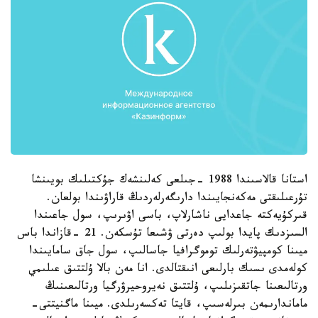
استانا قالاسىندا 1988 -جىلعى كەلىنشەك جۇكتىلىك بويىنشا
تۇرعىلىقتى مەكەنجايىندا دارىگەرلەردىڭ قاراۋىندا بولعان.
قىركۇيەكتە جاعدايى ناشارلاپ، باسى اۋىرىپ، سول جاعىندا
السىزدىك پايدا بولىپ دەرتى ۋشىعا تۇسكەن. 21 -قازاندا باس
ميىنا كومپيۋتەرلىك توموگرافيا جاسالىپ، سول جاق سامايىندا
كولەمدى ىسىك بارلىعى انىقتالدى. انا مەن بالا ۇلتتىق عىلىمي
ورتالىعىنا جاتقىزىلىپ، ۇلتتىق نەيروحيرۋرگيا ورتالىعىنىڭ
ماماندارىمەن بىرلەسىپ، قايتا تەكسەرىلدى. ميىنا ماگنيتتى-