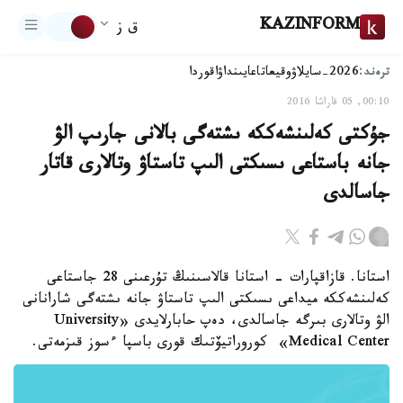
KAZINFORM
ق ز
ترەند:
2026-سايلاۋ
وقيعا
تاعايىنداۋ
اقوردا
00:10, 05 قاراشا 2016
جۇكتى كەلىنشەككە ىشتەگى بالانى جارىپ الۋ
جانە باستاعى ىسىكتى الىپ تاستاۋ وتالارى قاتار
جاسالدى
استانا. قازاقپارات - استانا قالاسىنىڭ تۇرعىنى 28 جاستاعى
كەلىنشەككە ميداعى ىسىكتى الىپ تاستاۋ جانە ىشتەگى شارانانى
الۋ وتالارى بىرگە جاسالدى، دەپ حابارلايدى «University
Medical Center» كوروراتيۆتىك قورى باسپا ءسوز قىزمەتى.