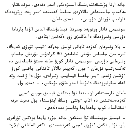
جانە ارقا بۇلشىقەتتەرىنىڭ السىزدىگى اسەر ەتەدى. سوندىقتان
مەكتەپ جاسىنداعى بالالاردى جىلىنا كەمىندە ءبىر رەت ورتوپەدكە
قاراتىپ تۇرعان دۇرىس، - دەدى مامان.
سونىمەن قاتار ورتوپەد ومىرتقا قيسايۋىنىڭ الدىن الۋدا پارتادا
دۇرىس وتىرۋدىڭ دا ماڭىزى زور ەكەنىن ايتادى.
- بالا وتىرعان كەزدە تابانى تولىق جەرگە ءتيىپ تۇرۋى كەرەك.
تىزە مەن جامباس بۋىنى شامامەن 90 گرادۋس بۇرىش جاساپ
وتىرعانى دۇرىس. سونىمەن قاتار كورۋ جانە ەستۋ قابىلەتىن دە
تەكسەرتىپ تۇرعان ءجون. كەيبىر بالالار تاقتانى جاقسى كورۋ
ءۇشىن ۇنەمى ءبىر جاعىنا قيسايىپ وتىرادى. بۇل دا ۋاقىت وتە
كەلە سكوليوزدىڭ دامۋىنا اسەر ەتۋى مۇمكىن، - دەدى ول.
مامان نارەستەلەر اراسىندا تۋا بىتكەن قيسىق مويىن ءجيى
كەزدەسەتىنىن دە اتاپ ءوتتى. ونىڭ ايتۋىنشا، بۇل دەرت ەرتە
انىقتالسا، كوپ جاعدايدا وتاسىز ەمدەلەدى.
- قيسىق مويىننىڭ تۋا بىتكەن جانە جۇرە پايدا بولاتىن تۇرلەرى
بار. تۋا بىتكەن ءتۇرى ءجيى كەزدەسەدى. ەگەر العاشقى ايلاردا