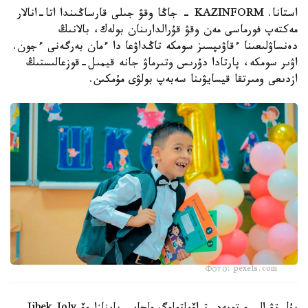
استانا. KAZINFORM - جاڭا وقۋ جىلى قارساڭىندا اتا-انالار
مەكتەپ فورماسى مەن وقۋ قۇرالدارىنان بولەك، بالانىڭ
دەنساۋلىعىنا ءقاۋىپسىز سومكە تاڭداۋعا دا ءمان بەرگەنى ءجون.
اۋىر سومكە، پارتادا دۇرىس وتىرماۋ جانە قيمىل-قوزعالىستىڭ
ازدىعى ومىرتقا قيسايۋىنا سەبەپ بولۋى مۇمكىن.
Фото: pexels.com