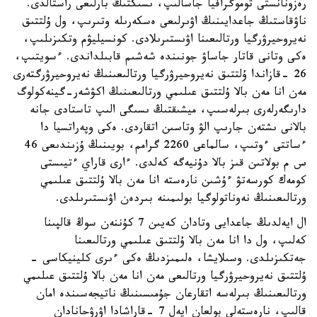
رەزونانستى توموگرافيا جاسالىپ، ىسىكتىڭ بارلىعى راستالدى.
ناۋقاستىڭ جاعدايىنىڭ اۋىرلىعى ەسكەرىلە وتىرىپ، ول ۇلتتىق
نەيروحيرۋرگيا ورتالىعىنا اۋىستىرىلادى. كونسيليۋم وتكىزىلىپ،
ەكى وتانى قاتار جاساۋ جونىندە شەشىم قابىلداندى. ءسويتىپ،
26 -قازاندا ۇلتتىق نەيروحيرۋرگيا ورتالىعىنىڭ نەيروحيرۋرگتەرى
مەن انا مەن بالا ۇلتتىق عىلىمي ورتالىعىنىڭ اكۋشەر-گينەكولوگ
دارىگەرلەرى بىرلەسىپ، ميشىقتىڭ ىسىگى الىپ تاستادى جانە
بالانى ىشتەن جارىپ الۋ وتاسىن اتقاردى. ەكى وپەراتسيا دا
ءساتتى ءوتىپ، سالماعى 2260 گرامم، بويىنىڭ ۇزىندىعى 46
س م بولاتىن قىز بالا دۇنيەگە كەلدى. ءارى قاراي ءتيىستى
كومەك كورسەتۋ ءۇشىن نارەستە انا مەن بالا ۇلتتىق عىلىمي
ورتالىعىنىڭ نەوناتولوگيا بولىمىنە بىردەن اۋىستىرىلدى.
ال ايەلدىڭ جاعدايى وتادان كەيىن 7 كۇننەن سوڭ قالپىنا
كەلىپ، ول دا انا مەن بالا ۇلتتىق عىلىمي ورتالىعىنا
جەتكىزىلدى. وسىلايشا، ەلىمىزدىڭ ەكى ءىرى كلينيكاسى -
ۇلتتىق نەيروحيرۋرگيا ورتالىعى مەن انا مەن بالا ۇلتتىق عىلىمي
ورتالىعىنىڭ بىرلەسە اتقارعان جۇمىسىنىڭ ناتيجەسىندە امان
قالىپ، نارەستەلى بولعان ايەل 7 -قاراشادا اۋرۋحانادان