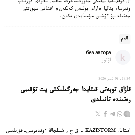
ال گوللانديا بيلىگى جەزوكشەلەرگە سالىق سالۋدى كوزدەپ
وتىرسا، يتاليا «ارام جولمەن كەلگەن» اقشانى سپورتتى
جەتىلدىرۋ ءۇشىن جۇمسايدى ەكەن.
الەم
без автора
اۆتور
17:24, 08 تامىز 2026
قازاق توبەتى قىتايدا جەرگىلىكتى يت تۇقىمى
رەتىندە تانىلدى
استانا. KAZINFORM – ق ح ر شىڭجاڭ ءوندىرىس-قۇرىلىس