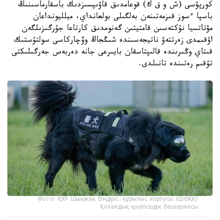
كورپۋسى (ش و ق ك) قوعامدىق قاۋىپسىزدىك باسقارماسىنىڭ
باسپا ءسوز قىزمەتىنەن بەلگىلى بولعانداي، ميلليونداعان
مۋتاتسيا نۇكتەسىن قامتيتىن گەنومدىق كارتاعا جۇرگىزىلگەن
اۋقىمدى زەرتتەۋ ناتيجەسىندە شىڭجاڭ وۆچاركاسى سولتۇستىك
قىتاي وڭىرىندە قالىپتاسقان بايىرعى جانە دەربەس جەرگىلىكتى
تۇقىم رەتىندە تانىلدى.
Фото: ҚХР Шыңжаң Өндіріс-құрылыс корпусы (ШӨҚК)
Қоғамдық қауіпсіздік басқармасы