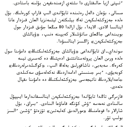
ءتىپتى ازيا حالىقتارى دا ىشتەي ازعىندىقپەن بۇلىنە باستادى.
مىسالى، بۇعان دالەل رەتىندە تايۆاندى الىپ قاراپ كورەلىك. بۇل
ەلدە جەزوكشەلىكپەن تەك بيلىكتەن ليتسەنزيا العان قىزدار عانا
اينالىسا الادى. الايدا، بۇل ارالدا 80 مىڭعا جۋىق قىزدار جول
بويىنداعى جاڭعاق ساتۋشىلار كەيپىنە ەنىپ، «ۇيالشاق
جەزوكشەلىكپەن» زاڭسىز اينالىسۋدا.
سونداي-اق تايۆانداعى «ۇيالشاق جەزوكشەلىكتىڭ» دامۋىنا سول
ەلدە ورىن العان پروتەستانتتىق ادەپتىڭ دە كەسىرى تيسە
كەرەك. سەبەبى، ناشاقورلىق بەلەڭ الىپ، «كوگىلدىرلەردىڭ»
كوبەيۋى، ءبىر جىنىستى ادامداردىڭ نەكەلەسۋى سەكىلدى
جاعدايلاردىڭ ناتيجەسى جەزوكشەلىكتىڭ دە دامۋىنا ىقپال
ەتەدى.
قازىرگى تاڭدا تايۆاندا جەزوكشەلىكپەن اينالىسقاندارعا ايىپپۇل
سالىنادى نەمەسە ءۇش كۇنگە قاماۋعا الىنادى. ءبىراق، بۇل
شارالار دا قوعامنىڭ «مورالدىق كەلبەتىن» تۇزەتۋ ءۇشىن ءالسىز
بولىپ تۇر.