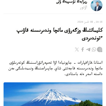
ريزابەك نۇسىپبەك ۇلى
اۆتور
16:18, 08 تامىز 2026
كليماتتىڭ وزگەرۋى ماتچا وندىرىسىنە قاۋىپ
ءتوندىردى
استانا.قازاقپارات - جاپونيادا اۋا تەمپەراتۋراسىنىڭ كوتەرىلۋى
ماتچا وندىرىسىنە قاجەتتى شاي جاپىراعىنىڭ ونىمدىلىگى مەن
دامىنە اسەر ەتە باستادى.