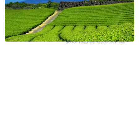
Фото: tawatchai prakobkit/Alamy
اسىرەسە جازعى اپتاپ، جىلى تۇندەر جانە كوكتەمدەگى اۋا
رايىنىڭ قۇبىلمالىلىعى شاي بۇتالارىنا قوسىمشا سالماق ءتۇسىرىپ
وتىر. عالىمدار ماسەلەنى شەشۋ ءۇشىن ىستىققا ءتوزىمدى
سۇرىپتاردى گەنومدىق ادىستەرمەن ىرىكتەۋگە كىرىسكەن، دەپ
حابارلايدى turkystan.kz newscientist.com-عا سىلتەمە
جاساپ.
الايدا الەۋمەتتىك جەلىلەردە تاراعان «تەمپەراتۋرا تاعى 1°C- قا
كوتەرىلسە، ماتچا مۇلدە جوعالادى» دەگەن مالىمدەمەنى عىلىمي
تۇرعىدان دالەلدەنگەن بولجام دەۋگە بولمايدى. قازىرگى
زەرتتەۋلەر كليماتتىڭ جىلىنۋى ءونىم كولەمىن ازايتىپ، جوعارى