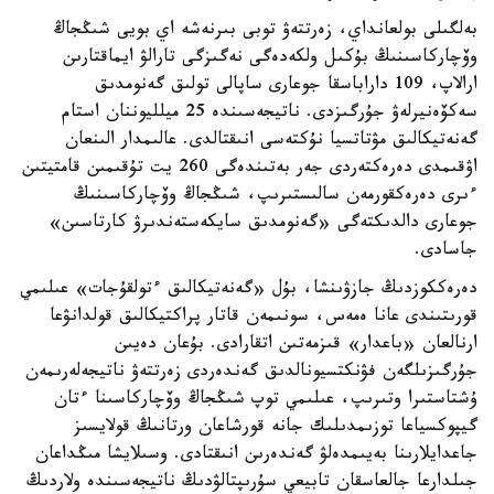
بەلگىلى بولعانداي، زەرتتەۋ توبى بىرنەشە اي بويى شىڭجاڭ
وۆچاركاسىنىڭ بۇكىل ولكەدەگى نەگىزگى تارالۋ ايماقتارىن
ارالاپ، 109 داراباسقا جوعارى ساپالى تولىق گەنومدىق
سەكۆەنيرلەۋ جۇرگىزدى. ناتيجەسىندە 25 ميلليوننان استام
گەنەتيكالىق مۋتاتسيا نۇكتەسى انىقتالدى. عالىمدار الىنعان
اۋقىمدى دەرەكتەردى جەر بەتىندەگى 260 يت تۇقىمىن قامتيتىن
ءىرى دەرەكقورمەن سالىستىرىپ، شىڭجاڭ وۆچاركاسىنىڭ
جوعارى دالدىكتەگى «گەنومدىق سايكەستەندىرۋ كارتاسىن»
جاسادى.
دەرەككوزدىڭ جازۋىنشا، بۇل «گەنەتيكالىق ءتولقۇجات» عىلىمي
قورىتىندى عانا ەمەس، سونىمەن قاتار پراكتيكالىق قولدانۋعا
ارنالعان «باعدار» قىزمەتىن اتقارادى. بۇعان دەيىن
جۇرگىزىلگەن فۋنكتسيونالدىق گەندەردى زەرتتەۋ ناتيجەلەرىمەن
ۇشتاستىرا وتىرىپ، عىلىمي توپ شىڭجاڭ وۆچاركاسىنا ءتان
گيپوكسياعا توزىمدىلىك جانە قورشاعان ورتانىڭ قولايسىز
جاعدايلارىنا بەيىمدەلۋ گەندەرىن انىقتادى. وسىلايشا مىڭداعان
جىلدارعا جالعاسقان تابيعي سۇرىپتالۋدىڭ ناتيجەسىندە ولاردىڭ