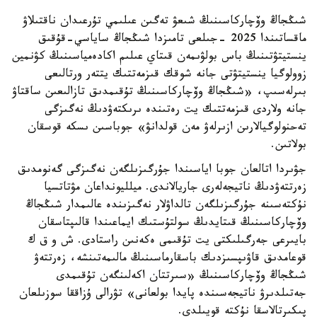
شىڭجاڭ وۆچاركاسىنىڭ شىعۋ تەگىن عىلىمي تۇرعىدان ناقتىلاۋ
ماقساتىندا 2025 -جىلعى تامىزدا شىڭجاڭ ساياسي-قۇقىق
ينستيتۋتىنىڭ باس بولۋىمەن قىتاي عىلىم اكادەمياسىنىڭ كۋنمين
زوولوگيا ينستيتۋتى جانە شوقك قىزمەتتىك يتتەر ورتالىعى
بىرلەسىپ، «شىڭجاڭ وۆچاركاسىنىڭ تۇقىمدىق تازالىعىن ساقتاۋ
جانە ولاردى قىزمەتتىك يت رەتىندە ىرىكتەۋدىڭ نەگىزگى
تەحنولوگيالارىن ازىرلەۋ مەن قولدانۋ» جوباسىن ىسكە قوسقان
بولاتىن.
جۋىردا اتالعان جوبا اياسىندا جۇرگىزىلگەن نەگىزگى گەنومدىق
زەرتتەۋدىڭ ناتيجەلەرى جاريالاندى. ميلليونداعان مۋتاتسيا
نۇكتەسىنە جۇرگىزىلگەن تالداۋلار نەگىزىندە عالىمدار شىڭجاڭ
وۆچاركاسىنىڭ قىتايدىڭ سولتۇستىك ايماعىندا قالىپتاسقان
بايىرعى جەرگىلىكتى يت تۇقىمى ەكەنىن راستادى. ش و ق ك
قوعامدىق قاۋىپسىزدىك باسقارماسىنىڭ مالىمەتىنشە، زەرتتەۋ
شىڭجاڭ وۆچاركاسىنىڭ «سىرتتان اكەلىنگەن تۇقىمدى
جەتىلدىرۋ ناتيجەسىندە پايدا بولعانى» تۋرالى ۇزاققا سوزىلعان
پىكىرتالاسقا نۇكتە قويىلدى.