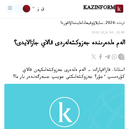
KAZINFORM
ق ز
ترەند:
2026-سايلاۋ
وقيعا
تاعايىنداۋ
اقوردا
12:00, 04 قاراشا 2016
الەم ەلدەرىندە جەزوكشەلەردى قالاي جازالايدى؟
استانا. قازاقپارات - الەم ەلدەرى جەزوكشەلىكپەن قالاي
كۇرەسىپ ءجۇر؟ جەزوكشەلىكتى جويىپ جىبەرگەندەر بار ما؟