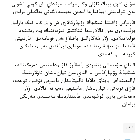
سۋىق ءارى بيىك تاۋلى وڭىرلەرگە، سونداي-اق گوبي ءشولى
مەن شولەيتتى ايماقتارعا ابدەن بەيىمدەلگەنى بەلگىلى بولدى.
قازىرگى ۋاقىتتا شىڭجاڭ وۆچاركالارى ش و ق ك- نىڭ بارلىق
بولىمدەرى مەن قالالارىندا شتاتتىق قىزمەتتىك يت رەتىندە
قولدانىلادى. ولار شەكارالىق باقىلاۋ مەن قوعامدىق ءتارتىپتى
قامتاماسىز ەتۋ قىزمەتىندە جوعارى ايماقتىق بەيىمدىلىگىن
كورسەتىپ كەلەدى.
قىتاي جۇمىسشى يتتەردى باسقارۋ قاۋىمداستىعى دەرەگىنشە،
شىڭجاڭ وۆچاركاسى - التاي مەن تيان-شان تاۋلارىنىڭ
ارالىعىنداعى بايتاق دالادا قالىپتاسقان بايىرعى تۇقىم، توبەت،
قازاق توبەتى، تيان-شان ماستيفى دەپ تە اتالادى. ولار
ەجەلدەن بەرى كوشپەندى حالىقتاردىڭ سەنىمدى سەرىگى
بولعان.
الەم