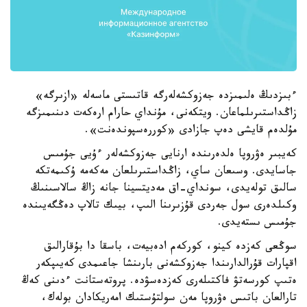
ءبىزدىڭ ەلىمىزدە جەزوكشەلەرگە قاتىستى ماسەلە «ازىرگە»
زاڭداستىرىلماعان. ويتكەنى، مۇنداي حارام ارەكەت دىنىمىزگە
مۇلدەم قايشى دەپ جازادى «كوررەسپوندەنت».
كەيبىر ەۋروپا ەلدەرىندە ارنايى جەزوكشەلەر ءۇيى جۇمىس
جاسايدى. وسىعان ساي، زاڭداستىرىلعان مەكەمە ۇكىمەتكە
سالىق تولەيدى، سونداي-اق مەديتسينا جانە زاڭ سالاسىنىڭ
وكىلدەرى سول جەردى قۇزىرىنا الىپ، بيىك تالاپ دەڭگەيىندە
جۇمىس ىستەيدى.
سوڭعى كەزدە كينو، كوركەم ادەبيەت، باسقا دا بۇقارالىق
اقپارات قۇرالدارىندا جەزوكشەنى بارىنشا جاعىمدى كەيىپكەر
ەتىپ كورسەتۋ فاكتىلەرى كەزدەسۋدە. پروتەستانت ءدىنى كەڭ
تارالعان باتىس ەۋروپا مەن سولتۇستىك امەريكادان بولەك،