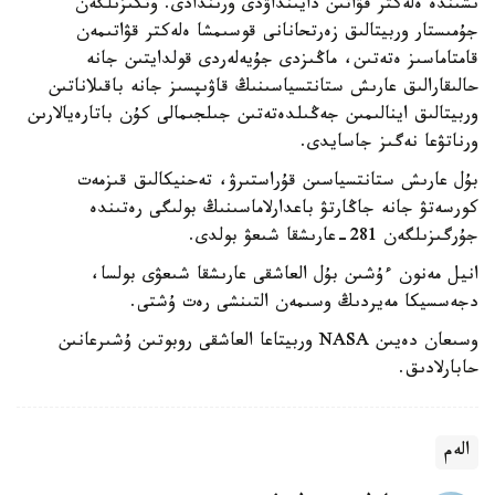
ىشىندە ەلەكتر قۋاتىن دايىنداۋدى ورىندادى. وتكىزىلگەن
جۇمىستار وربيتالىق زەرتحانانى قوسىمشا ەلەكتر قۋاتىمەن
قامتاماسىز ەتەتىن، ماڭىزدى جۇيەلەردى قولدايتىن جانە
حالىقارالىق عارىش ستانتسياسىنىڭ قاۋىپسىز جانە باقىلاناتىن
وربيتالىق اينالىمىن جەڭىلدەتەتىن جىلجىمالى كۇن باتارەيالارىن
ورناتۋعا نەگىز جاسايدى.
بۇل عارىش ستانتسياسىن قۇراستىرۋ، تەحنيكالىق قىزمەت
كورسەتۋ جانە جاڭارتۋ باعدارلاماسىنىڭ بولىگى رەتىندە
جۇرگىزىلگەن 281-عارىشقا شىعۋ بولدى.
انيل مەنون ءۇشىن بۇل العاشقى عارىشقا شىعۋى بولسا،
دجەسسيكا مەيردىڭ وسىمەن التىنشى رەت ۇشتى.
وسىعان دەيىن NASA وربيتاعا العاشقى روبوتىن ۇشىرعانىن
حابارلادىق.
الەم