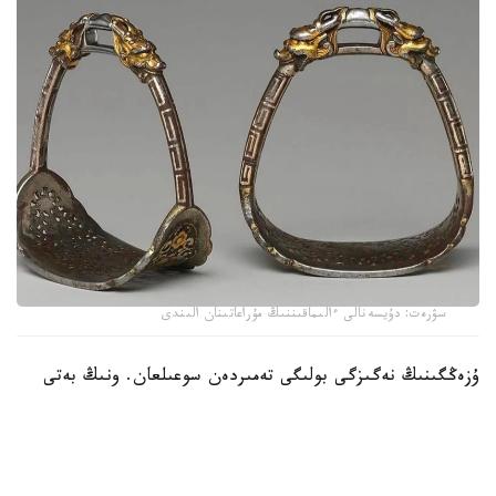
سۋرەت: دۇيسەنالى ءالىماقىننىڭ مۇراعاتىنان الىندى
ۇزەڭگىنىڭ نەگىزگى بولىگى تەمىردەن سوعىلعان. ونىڭ بەتى
التىن جانە كۇمىس اشەكەيلەرمەن بەزەندىرىلىپ، تابان تىرەيتىن
بولىگىنىڭ جيەگى نازىك ورنەكتەرمەن كومكەرىلگەن. ولشەمى -
15,9 × 19 سانتيمەتر. بۇل بۇيىم سول داۋىردەگى دالا
ۇستالارىنىڭ تەمىر وڭدەۋ، زەرگەرلىك جانە كوركەم اشەكەيلەۋ