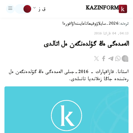
KAZINFORM
ق ز
ترەند:
2026-سايلاۋ
وقيعا
تاعايىنداۋ
اقوردا
04:13, 04 قاراشا 2016
الەمدەگى ەڭ گۇلدەنگەن ەل اتالدى
استانا. قازاقپارات - 2016-جىلى الەمدەگى ەڭ گۇلدەنگەن ەل
رەتىندە جاڭا زەلانديا تانىلدى.