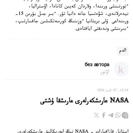
ءتورتىنشى ورىندا، ولاردان كەيىن كانادا، اۆستراليا،
نيدەرلاندى، شۆەتسيا جانە دانيا تۇر. ءبىر جىل بۇرىن 15-
ورىنداعى ۇلى بريتانيا ءوزىنىڭ كورسەتكىشىن جاقسارتىپ،
ءبىرىنشى وندىقتى اياقتادى.
الەم
без автора
اۆتور
13:24, 07 تامىز 2026
NASA عارىشكەرلەرى عارىشقا ۇشتى
استانا. قازاقپارات - NASA نىڭ امەريكالىق عارىشكەرلەرى