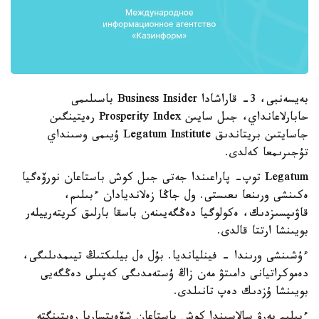
بەيسەنبى، 3- قاراشادا Business Insider باسىلىمى
حابارلاعانداي، جىل سايىن Prosperity Index رەيتينگىن
جاسايتىن بريتاندىق Legatum Institute ۇيىمى وسىنداي
تۇجىرىمعا كەلدى.
Legatum توپ- پاراعىندا جەتى جىل كوش باستاعان نورۆەگيا
ەكىنشى ورىنعا ىعىستى. ول جاڭا زەلانديادان ءبىلىم،
قاۋىپسىزدىك، ەكولوگيا دەڭگەيىنەن باسقا بارلىق كريتەرييلەر
بويىنشا ارتتا قالدى.
ءۇشىنشى ورىندا - فينليانديا. بۇل ەل بيلىكتىڭ تيىمدىلىگى،
دەموكراتيانى دامىتۋ مەن زاڭ ۇستەمدىگى كەپىلى دەڭگەيى
بويىنشا ۇزدىك دەپ تانىلدى.
ءبىلىم بەرۋ سالاسىندا كوش باستاعان شۆەيتساريا رەيتينگتە