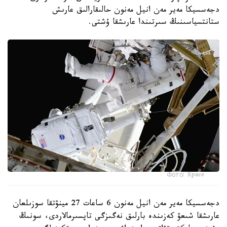
دجەسسيكا مەير مەن انيل مەنون حالىقارالىق عارىش
ستانتسياسىنىڭ سىرتىندا عارىشقا ۇشتى.
Фото: Space
دجەسسيكا مەير مەن انيل مەنون 6 ساعات 27 مينۋتقا سوزىلعان
عارىشقا شىعۋ كەزىندە بارلىق نەگىزگى تاپسىرمالاردى، سونىڭ