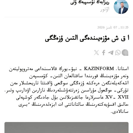
ريزابەك نۇسىپبەك ۇلى
اۆتور
11:25, 07 تامىز 2026
ا ق ش مۋزەيىندەگى التىن ۇزەڭگى
استانا. KAZINFORM - نيۋ-يورك قالاسىنداعى مەتروپوليتەن
ونەر مۋزەيىنىڭ قورىندا ساقتالعان التىن- كۇمىسپەن
اشەكەيلەنگەن ەرەكشە ۇزەڭگى سوڭعى ۋاقىتتا تاريحشىلار مەن
تۇركى- موڭعول مۇراسىن زەرتتەۋشىلەردىڭ نازارىن اۋدارىپ وتىر.
XV- XVII عاسىرلارعا جاتقىزىلاتىن بۇل جادىگەر كوشپەلى
حالىق اقسۇيەكتەرىنىڭ سالتاناتتى ات ابزەلدەرىنىڭ ءبىرى
سانالادى.