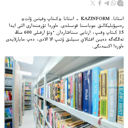
استانا. KAZINFORM - استانا «كىتاپ وقيتىن ۇلت»
رەسپۋبليكالىق جوباسىنا قوسىلدى. ەلوردا تۇرعىندارى التى ايدا
15 كىتاپ وقىپ، ارنايى سىناقتاردان ءوتۋ ارقىلى 600 مىڭ
تەڭگەگە دەيىن اقشالاي سىيلىق ۇتىپ الا الادى، دەپ حابارلايدى
ەلوردا اكىمدىگى.