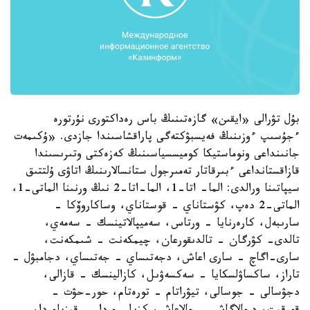
بۇل تۋرالى «ايقىن» گازەتىنىڭ باس رەداكتورى نۇرتورە
ءجۇسىپ ءوزىنىڭ فەيسبۋكتەگى پاراقشاسىندا جازدى. «ۇكىمەت
جانىنداعى ونوماستيكا كوميسسياسىنىڭ كەزەكتى وتىرىسىندا
قازاقستانداعى ءبىرقاتار تەمىرجول ستانسالارىنىڭ اتاۋى ۇلتتىق
سيپاتىنا ورالدى: الما- اتا-1، الما-اتا-2 نىڭ ورنىنا الماتى-1،
الماتى-2 دەپ، كۋستاناي - قوستاناي، وساكاروۆكا -
سارىبەل، كارەرنايا - ورتاس، سەميپالاتينسك - سەمەي،
تالدى- كۋرگان - تالدىقورعان، چيمكەنت - شىمكەنت،
سارى-اگاچ - سارى اعاش، دجەتىساي - جەتىساي، دجامبۋل -
تاراز، ساكساۋلسكايا - سەكسەۋىل، كازالينسك - قازالى،
دجۋسالى - جوسالى، تيۋراتام - تورەتام، حور-حۋت -