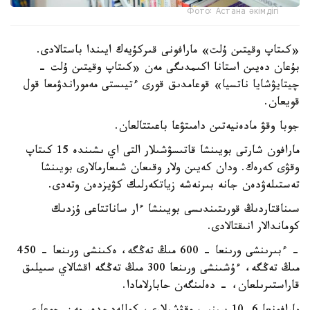
Фото: Астана әкімдігі
«كىتاپ وقيتىن ۇلت» مارافونى قىركۇيەك ايىندا باستالادى.
بۇعان دەيىن استانا اكىمدىگى مەن «كىتاپ وقيتىن ۇلت -
چيتايۋشايا ناتسيا» قوعامدىق قورى ءتيىستى مەموراندۋمعا قول
قويعان.
جوبا وقۋ مادەنيەتىن دامىتۋعا باعىتتالعان.
مارافون شارتى بويىنشا قاتىسۋشىلار التى اي ىشىندە 15 كىتاپ
وقۋى كەرەك. ودان كەيىن ولار وقىعان شىعارمالارى بويىنشا
تەستىلەۋدەن جانە بىرنەشە زياتكەرلىك كۋيزدەن وتەدى.
سىناقتاردىڭ قورىتىندىسى بويىنشا ءار ساناتتاعى ۇزدىك
كوماندالار انىقتالادى.
- ءبىرىنشى ورىنعا - 600 مىڭ تەڭگە، ەكىنشى ورىنعا - 450
مىڭ تەڭگە، ءۇشىنشى ورىنعا 300 مىڭ تەڭگە اقشالاي سىيلىق
قاراستىرىلعان، - دەلىنگەن حابارلامادا.