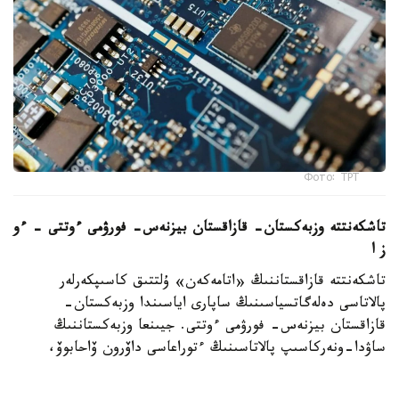
Фото: ТРТ
تاشكەنتتە وزبەكستان- قازاقستان بيزنەس- فورۋمى ءوتتى – ءو
ز ا
تاشكەنتتە قازاقستاننىڭ «اتامەكەن» ۇلتتىق كاسىپكەرلەر
پالاتاسى دەلەگاتسياسىنىڭ ساپارى اياسىندا وزبەكستان-
قازاقستان بيزنەس- فورۋمى ءوتتى. جيىنعا وزبەكستاننىڭ
ساۋدا-ونەركاسىپ پالاتاسىنىڭ ءتوراعاسى داۆرون ۆاحابوۆ،
«اتامەكەن» ۇ ك پ پرەزيديۋمىنىڭ ءتوراعاسى قانات
شارىپبايەۆ، مەملەكەتتىك ورگاندار مەن سالالىق بىرلەستىكتەردىڭ