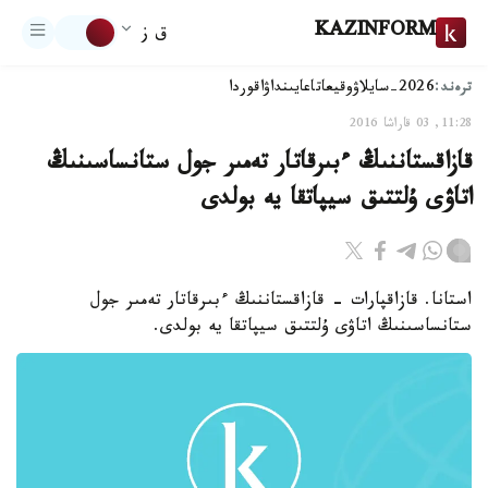
KAZINFORM
ق ز
ترەند:
2026-سايلاۋ
وقيعا
تاعايىنداۋ
اقوردا
11:28, 03 قاراشا 2016
قازاقستاننىڭ ءبىرقاتار تەمىر جول ستانساسىنىڭ
اتاۋى ۇلتتىق سيپاتقا يە بولدى
استانا. قازاقپارات - قازاقستاننىڭ ءبىرقاتار تەمىر جول
ستانساسىنىڭ اتاۋى ۇلتتىق سيپاتقا يە بولدى.