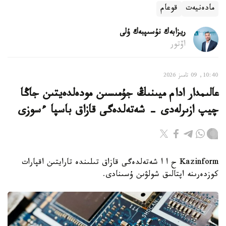
مادەنيەت
قوعام
ريزابەك نۇسىپبەك ۇلى
اۆتور
10:40, 09 تامىز 2026
عالىمدار ادام ميىنىڭ جۇمىسىن مودەلدەيتىن جاڭا
چيپ ازىرلەدى - شەتەلدەگى قازاق باسپا ءسوزى
Kazinform ح ا ا شەتەلدەگى قازاق تىلىندە تارايتىن اقپارات
كوزدەرىنە اپتالىق شولۋىن ۇسىنادى.