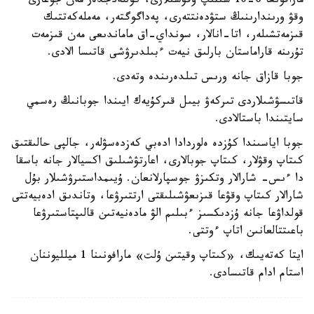
مارافونعا 6-10 سىنىپ وقۋشىلارى، كوللەدجدەر مەن جوعارى
وقۋ ورىندارىنىڭ ستۋدەنتتەرى، پەداگوگتەر، مەملەكەتتىك
قىزمەتشىلەر، اتا-انالار، سونداي-اق ماماندىعى مەن قىزمەت
تۇرىنە قاراماستان بارلىق نيەت ءبىلدىرۋشى قاتىسا الادى.
جوبا قازاق جانە ورىس تىلدەرىندە وتەدى.
قاتىسۋشىلاردى تىركەۋ بيىل قىركۇيەك ايىندا جوبانىڭ رەسمي
سايتىندا باستالادى.
جوبا اياسىندا كۇزدە ەلوردادا ادەبي كەزدەسۋلەر، جالپى حالىقتىق
كىتاپ وقۋلار، كىتاپ جوبالارى، اعارتۋشىلىق اكسيالار جانە باسقا
دا ءىس- شارالار وتكىزۋ جوسپارلانعان. ۇيىمداستىرۋشىلار بۇل
شارالار كىتاپ وقۋعا قىزىعۋشىلىقتى ارتتىرۋعا، وتاندىق ادەبيەتتى
قولداۋعا جانە ۇزدىكسىز ءبىلىم الۋ مادەنيەتىن قالىپتاستىرۋعا
باعىتتالعانىن اتاپ ءوتتى.
ايتا كەتەيىك، «كىتاپ وقيتىن ۇلت» مارافونىنا 1 ميلليوننان
استام ادام قاتىسادى.