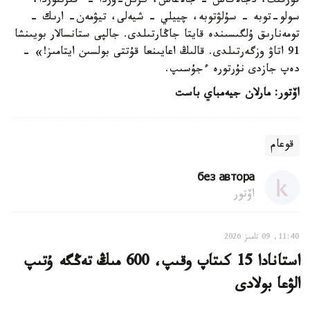
قورقىت، دجالاگاش - جالاعاش، كزىل-وردا - قىزىلوردا،
سولو-توبە - سۇلۋتوبە، چييلي - شيەلى، تيۋمەن- ارىك -
تومەنارىق ۇلگىسىندە قايتا جاڭارتىلدى. جالپى ستانسالار بويىنشا
91 اتاۋ وزگەرتىلدى. قالىڭ اعايىنعا قۇتتى بولسىن ايتامىز!» -
دەپ جازدى نۇرتورە ءجۇسىپ.
اۆتور: مارلان جيەمباي باست
قوعام
без автора
اۆتور
11:40, 09 تامىز 2026
استانادا 15 كىتاپ وقىپ، 600 مىڭ تەڭگە ۇتىپ
الۋعا بولادى