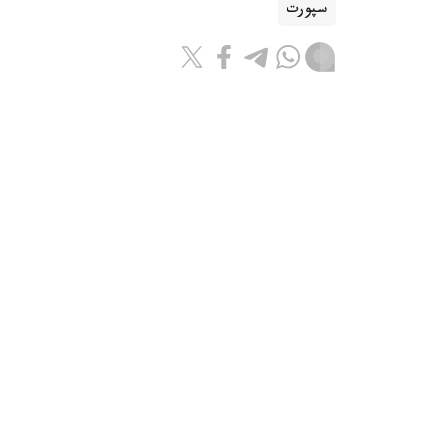
سپورت
باقىتجول كاكەش
اۆتور
08:55, 07 تامىز 2026
جانىبەك ءالىمحان ۇلى ا ق ش-قا بار
استانا. kazinform - قازاقستاندىق 
بارىپ، الداعى جەكپە-جەكتەرىنە دايىندىقتى جال
كومانداسى Instagram پاراقشاسىندا حابارلادى.