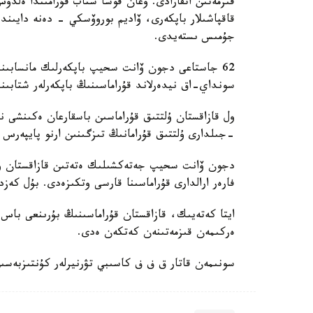
قىزمەتىن اتقارادى. وعان قوسا شتاب قۇرامىندا ەل
قاقپاشىلار باپكەرى، ۆاديم بوروۆسكي - دەنە دايىند
جۇمىس ىستەيدى.
62 جاستاعى دجون ۆانت سحيپ باپكەرلىك مانسابىندا 
سونداي-اق نيدەرلاند قۇراماسىنىڭ باپكەرلەر شتابىند
-جىلدارى ۇلتتىق قۇرامانىڭ تىزگىنىن ارنو پايپەرس
فارەر ارالدارى قۇراماسىنا قارسى وتكىزەدى. بۇل كەزد
ايتا كەتەيىك، قازاقستان قۇراماسىنىڭ بۇرىنعى باس ب
ەركىمەن قىزمەتىنەن كەتكەن ەدى.
سونىمەن قاتار ق ف ف كاسىبي تۋرنيرلەر كۇنتىزبەسى