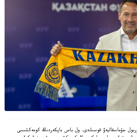
 نۇربول جۇماسقاليەۆ قوسىلدى. ول باس باپكەردىڭ كومەكشىسى