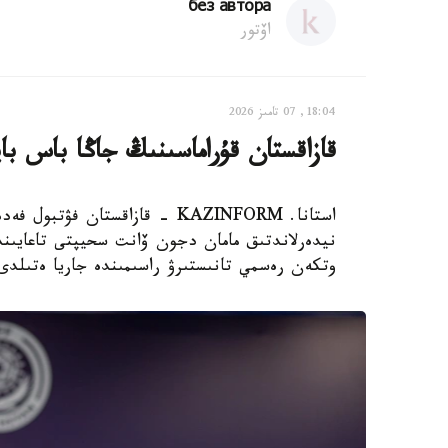
без автора
اۆتور
18:04, 07 تامىز 2026
قازاقستان قۇراماسىنىڭ جاڭا باس با
استانا. KAZINFORM - قازاقستان
نيدەرلاندتىق مامان دجون ۆانت سحيپتى تاعايىندا
وتكەن رەسمي تانىستىرۋ راسىمىندە جاريا ەتىلدى