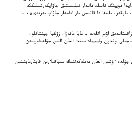
دايدا دوپينگ قابىلداعاندار قىلمىستىق جاۋاپكەرشىلىككە
ر، باپكەر، باسقا دا قاتىسى بار ادامدار جاۋاپ بەرەدى»، -
اقستاندىق اۋىر اتلەت - مايا مانەزا، زۋلفيا چينشانلو،
ۆەتلانا پودوبەدوۆانىڭ دوپينگپەن ۇستالىپ، 2012-جىلى لوندون وليمپياداسىندا العان التىن جۇلدەلەرىنەن
جۇلدە ءۇشىن العان مەملەكەتتىك سىياقىلارىن قايتارمايتىنىن