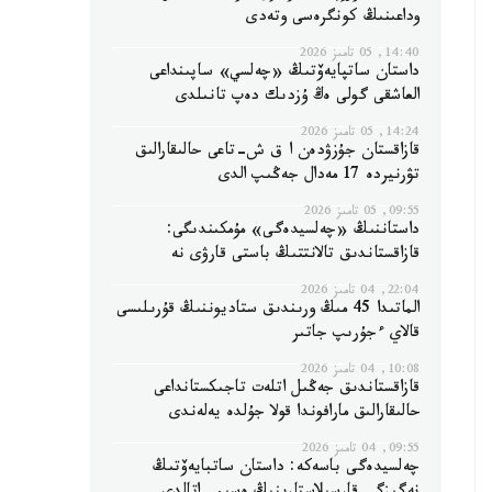
وداعىنىڭ كونگرەسى وتەدى
14:40, 05 تامىز 2026
داستان ساتپايەۆتىڭ «چەلسي» ساپىنداعى
العاشقى گولى ەڭ ۇزدىك دەپ تانىلدى
14:24, 05 تامىز 2026
قازاقستان جۇزۋدەن ا ق ش-تاعى حالىقارالىق
تۋرنيردە 17 مەدال جەڭىپ الدى
09:55, 05 تامىز 2026
داستاننىڭ «چەلسيدەگى» مۇمكىندىگى:
قازاقستاندىق تالانتتىڭ باستى قارۋى نە
22:04, 04 تامىز 2026
الماتىدا 45 مىڭ ورىندىق ستاديوننىڭ قۇرىلىسى
قالاي ءجۇرىپ جاتىر
10:08, 04 تامىز 2026
قازاقستاندىق جەڭىل اتلەت تاجىكستانداعى
حالىقارالىق مارافوندا قولا جۇلدە يەلەندى
09:55, 04 تامىز 2026
چەلسيدەگى باسەكە: داستان ساتبايەۆتىڭ