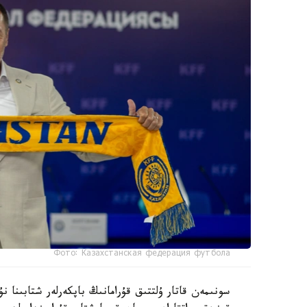
Фото: Казахстанская федерация футбола
سونىمەن قاتار ۇلتتىق قۇرامانىڭ باپكەرلەر شتابىنا