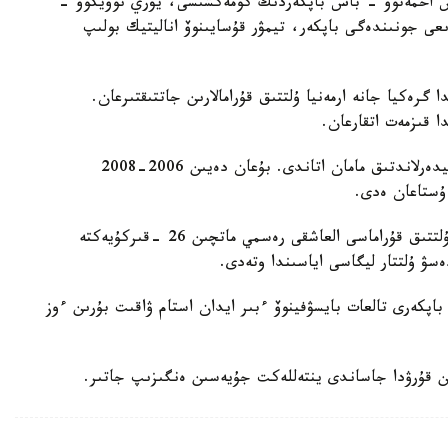
دوس احمەتوۆ - باس باپكەردىڭ كومەكشىسى، يۋري نوۆيكوۆ -
ىعى جونىندەگى باپكەر، تيمۋر قۇسايىنوۆ اناليتيك بولىپ
گرەكيا جانە ارمەنيا ۇلتتىق قۇرامالارىن جاتتىقتىرعان.
ا قىزمەت اتقارعان.
ول قازاقستان ۇلتتىق قۇراماسىن باسقارعان ەكىنشى نيدەرلاندتىق مامان اتاندى. بۇعان دەيىن 2006-2008
 ۇستاعان ەدى.
دجون ۆانت سحيپ جەتەكشىلىك ەتەتىن قازاقستان ۇلتتىق قۇراماسى العاشقى رەسمي ماتچىن 26 -قىركۇيەكتە
ەسۋ ۇلتتار ليگاسى اياسىندا وتەدى.
اپكەرى تالعات بايسۋفينوۆ ءبىر ايدان استام ۋاقىت بۇرىن ءوز
ن قۇرۋدا جاساندى ينتەللەكت جۇيەسىن ەنگىزىپ جاتىر.