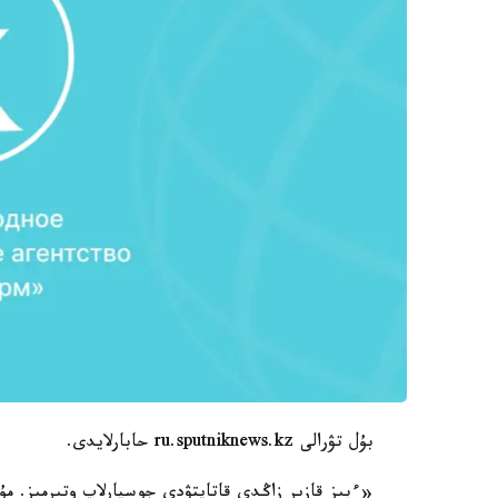
بۇل تۋرالى ru.sputniknews.kz حابارلايدى.
«ءبىز قازىر زاڭدى قاتايتۋدى جوسپارلاپ وتىرمىز. مۇ