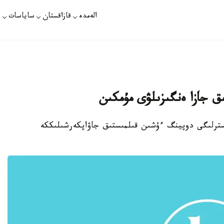
الەمدە
قازاقستان
ساياسات
ت
ق جازا ەنگىزىلۋى مۇمكىن
يسترلىگى دوپينگ ءۇشىن قىلمىستىق جاۋاپكەرشىلىككە