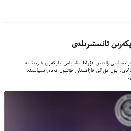
پكەرىن تانىستىرىلدى
 فۋتبول فەدەراتسياسى ۇلتتىق قۇرامانىڭ باس باپكەرى قىزمەتىنە
دى. بۇل تۋرالى قازاقستان فۋتبول فەدەراتسياسىندا
.