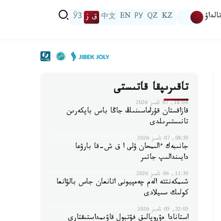
الداۋ
KZ
QZ
РУ
EN
中文
ق ز
ЎЗ
تاقىرىپقا قاتىستى
18:04, 07 تامىز 2026
قازاقستان قۇراماسىنىڭ جاڭا باس باپكەرىن
تانىستىرىلدى
08:55, 07 تامىز 2026
جانىبەك ءالىمحان ۇلى ا ق ش-قا بارۋعا
دايىندالىپ جاتىر
11:55, 06 تامىز 2026
شىمكەنتتە الەم چەمپيونى اتانعان جاس بالۋانعا
كولىك سىيلادى
22:05, 05 تامىز 2026
استانادا ەۋروپالىق فۋتبول قاۋىمداستىقتارى