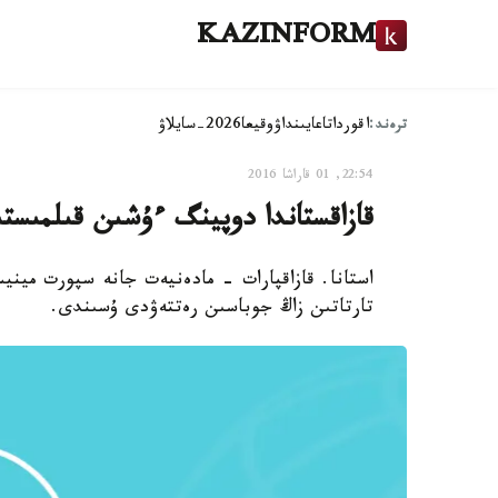
KAZINFORM
ترەند:
اقوردا
تاعايىنداۋ
وقيعا
2026-سايلاۋ
22:54, 01 قاراشا 2016
قازاقستاندا دوپينگ ءۇشىن قىلمىستى
استانا. قازاقپارات - مادەنيەت جانە سپورت مين
تارتاتىن زاڭ جوباسىن رەتتەۋدى ۇسىندى.