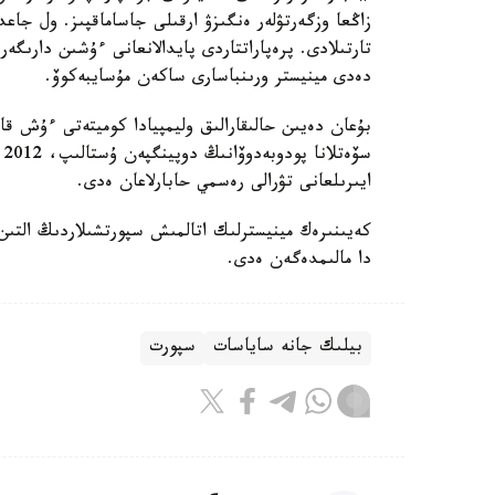
زاڭعا وزگەرتۋلەر ەنگىزۋ ارقىلى جاساماقپىز. ول جاع
تارتىلادى. پرەپاراتتاردى پايدالانعانى ءۇشىن دارىگە
دەدى مينيستر ورىنباسارى ساكەن مۇسايبەكوۆ.
بۇعان دەيىن حالىقارالىق وليمپيادا كوميتەتى ءۇش قاز
س
ايىرىلعانى تۋرالى رەسمي حابارلاعان ەدى.
كەيىنىرەك مينيسترلىك اتالمىش سپورتشىلاردىڭ التىن 
دا مالىمدەگەن ەدى.
بيلىك جانە ساياسات
سپورت