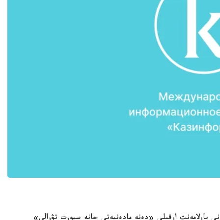
نى پارلامەنت ارقىلى «دەنە مادەنيەتى جانە سپورت تۋرالى»